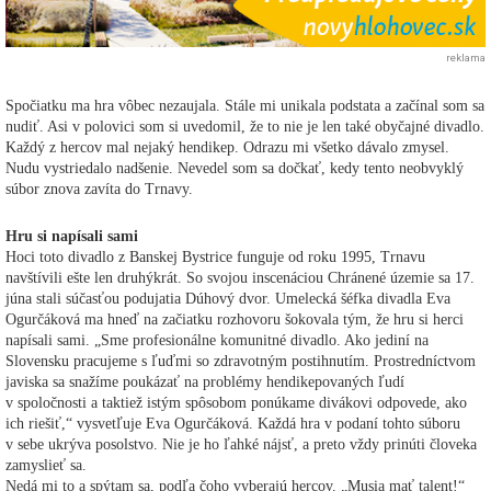
reklama
Spočiatku ma hra vôbec nezaujala. Stále mi unikala podstata a začínal som sa
nudiť. Asi v polovici som si uvedomil, že to nie je len také obyčajné divadlo.
Každý z hercov mal nejaký hendikep. Odrazu mi všetko dávalo zmysel.
Nudu vystriedalo nadšenie. Nevedel som sa dočkať, kedy tento neobvyklý
súbor znova zavíta do Trnavy.
Hru si napísali sami
Hoci toto divadlo z Banskej Bystrice funguje od roku 1995, Trnavu
navštívili ešte len druhýkrát. So svojou inscenáciou Chránené územie sa 17.
júna stali súčasťou podujatia Dúhový dvor. Umelecká šéfka divadla Eva
Ogurčáková ma hneď na začiatku rozhovoru šokovala tým, že hru si herci
napísali sami. „Sme profesionálne komunitné divadlo. Ako jediní na
Slovensku pracujeme s ľuďmi so zdravotným postihnutím. Prostredníctvom
javiska sa snažíme poukázať na problémy hendikepovaných ľudí
v spoločnosti a taktiež istým spôsobom ponúkame divákovi odpovede, ako
ich riešiť,“ vysvetľuje Eva Ogurčáková. Každá hra v podaní tohto súboru
v sebe ukrýva posolstvo. Nie je ho ľahké nájsť, a preto vždy prinúti človeka
zamyslieť sa.
Nedá mi to a spýtam sa, podľa čoho vyberajú hercov. „Musia mať talent!“