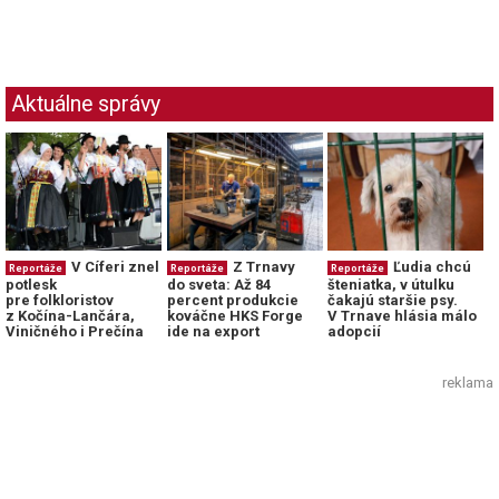
Aktuálne správy
V Cíferi znel
Z Trnavy
Ľudia chcú
Reportáže
Reportáže
Reportáže
potlesk
do sveta: Až 84
šteniatka, v útulku
pre folkloristov
percent produkcie
čakajú staršie psy.
z Kočína-Lančára,
kováčne HKS Forge
V Trnave hlásia málo
Viničného i Prečína
ide na export
adopcií
reklama