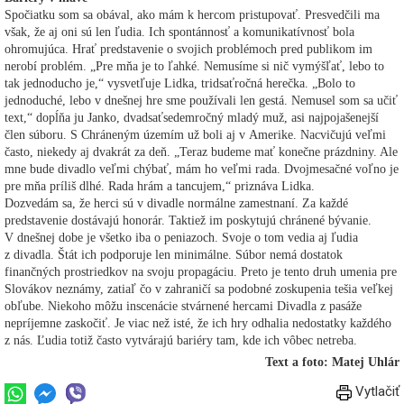
Spočiatku som sa obával, ako mám k hercom pristupovať. Presvedčili ma
však, že aj oni sú len ľudia. Ich spontánnosť a komunikatívnosť bola
ohromujúca. Hrať predstavenie o svojich problémoch pred publikom im
nerobí problém. „Pre mňa je to ľahké. Nemusíme si nič vymýšľať, lebo to
tak jednoducho je,“ vysvetľuje Lidka, tridsaťročná herečka. „Bolo to
jednoduché, lebo v dnešnej hre sme používali len gestá. Nemusel som sa učiť
text,“ dopĺňa ju Janko, dvadsaťsedemročný mladý muž, asi najpojašenejší
člen súboru. S Chráneným územím už boli aj v Amerike. Nacvičujú veľmi
často, niekedy aj dvakrát za deň. „Teraz budeme mať konečne prázdniny. Ale
mne bude divadlo veľmi chýbať, mám ho veľmi rada. Dvojmesačné voľno je
pre mňa príliš dlhé. Rada hrám a tancujem,“ priznáva Lidka.
Dozvedám sa, že herci sú v divadle normálne zamestnaní. Za každé
predstavenie dostávajú honorár. Taktiež im poskytujú chránené bývanie.
V dnešnej dobe je všetko iba o peniazoch. Svoje o tom vedia aj ľudia
z divadla. Štát ich podporuje len minimálne. Súbor nemá dostatok
finančných prostriedkov na svoju propagáciu. Preto je tento druh umenia pre
Slovákov neznámy, zatiaľ čo v zahraničí sa podobné zoskupenia tešia veľkej
obľube. Niekoho môžu inscenácie stvárnené hercami Divadla z pasáže
nepríjemne zaskočiť. Je viac než isté, že ich hry odhalia nedostatky každého
z nás. Ľudia totiž často vytvárajú bariéry tam, kde ich vôbec netreba.
Text a foto: Matej Uhlár
Vytlačiť