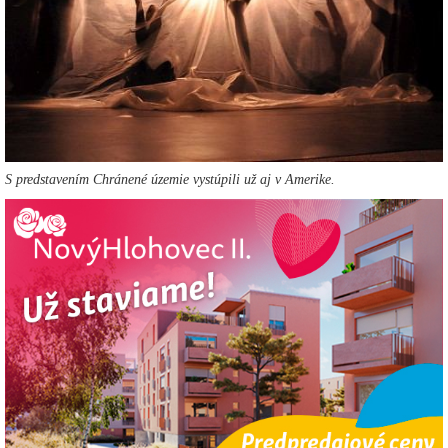
S predstavením Chránené územie vystúpili už aj v Amerike.