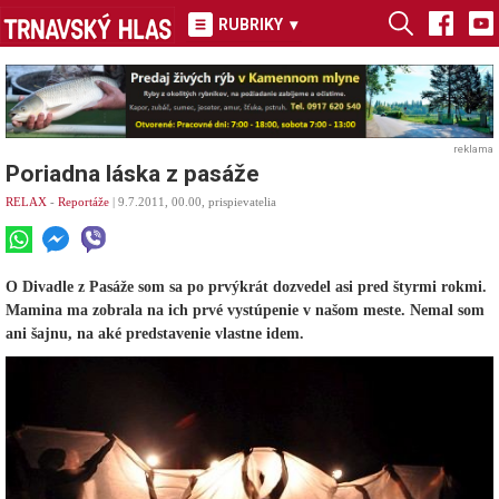
RUBRIKY
▾
reklama
Poriadna láska z pasáže
RELAX
-
Reportáže
| 9.7.2011, 00.00, prispievatelia
O Divadle z Pasáže som sa po prvýkrát dozvedel asi pred štyrmi rokmi.
Mamina ma zobrala na ich prvé vystúpenie v našom meste. Nemal som
ani šajnu, na aké predstavenie vlastne idem.