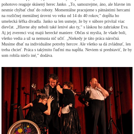
pohotovo reaguje skúsený herec Janko. „To, samozrejme, áno, ale hlavne im
nesmie chýbať chuť do roboty. Momentálne pracujeme s pätnástimi hercami
na rozličnej mentálnej úrovni vo veku od 14 do 40 rokov,“ dopĺňa ho
umelecká šéfka divadla. Janko sa len usmeje, že by v súbore privítal viac
dievčat. „Hlavne aby neboli také lenivé ako ty,“ s láskou ho zahriakne Eva.
Aj jej zverenci vraj majú herecké maniere. Občas si myslia, že všade boli,
všetko vedia a už sa nemusia nič učiť. „Niekedy je táto práca náročná.
Musíme dbať na individuálne potreby hercov. Ale všetko sa dá zvládnuť, len
treba chcieť. Práca s takýmito ľuďmi ma napĺňa. Neviem si predstaviť, že by
som robila niečo iné,“ dodáva.