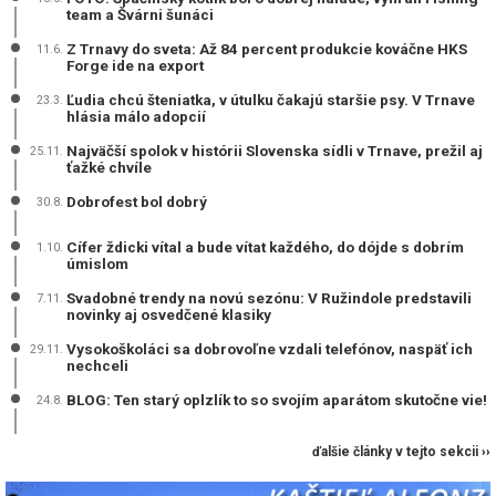
team a Švárni šunáci
Z Trnavy do sveta: Až 84 percent produkcie kováčne HKS
11.6.
Forge ide na export
Ľudia chcú šteniatka, v útulku čakajú staršie psy. V Trnave
23.3.
hlásia málo adopcií
Najväčší spolok v histórii Slovenska sídli v Trnave, prežil aj
25.11.
ťažké chvíle
Dobrofest bol dobrý
30.8.
Cífer ždicki vítal a bude vítat každého, do dójde s dobrím
1.10.
úmislom
Svadobné trendy na novú sezónu: V Ružindole predstavili
7.11.
novinky aj osvedčené klasiky
Vysokoškoláci sa dobrovoľne vzdali telefónov, naspäť ich
29.11.
nechceli
BLOG: Ten starý oplzlík to so svojím aparátom skutočne vie!
24.8.
ďalšie články v tejto sekcii ››