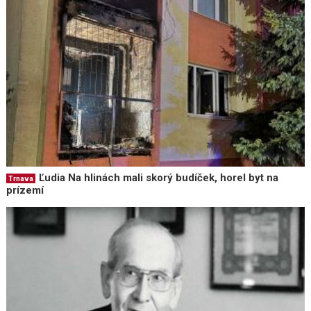
Ľudia Na hlinách mali skorý budíček, horel byt na
Trnava
prízemí