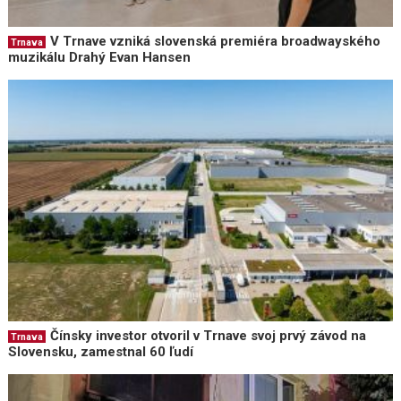
V Trnave vzniká slovenská premiéra broadwayského
Trnava
muzikálu Drahý Evan Hansen
Čínsky investor otvoril v Trnave svoj prvý závod na
Trnava
Slovensku, zamestnal 60 ľudí