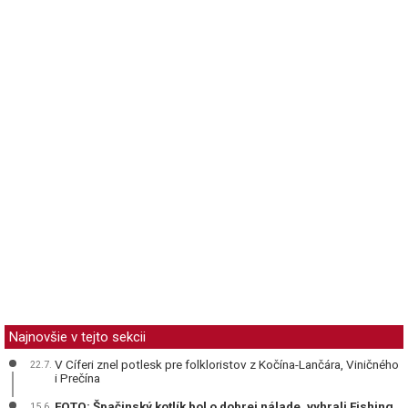
Najnovšie v tejto sekcii
V Cíferi znel potlesk pre folkloristov z Kočína-Lančára, Viničného
22.7.
i Prečína
FOTO: Špačinský kotlík bol o dobrej nálade, vyhrali Fishing
15.6.