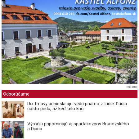
reklama
Odporúčame
Do Trnavy priniesla ajurvédu priamo z Indie: Ľudia
často prídu, až keď telo kričí
Výročia pripomínajú aj spartakovcov Brunovského
a Diana