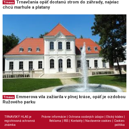
Trnavčania opäť dostanú strom do záhrady, najviac
Trnava
chcú marhule a platany
Emmerova vila zažiarila v plnej kráse, opäť je ozdobou
Trnava
Ružového parku
TRNAVSKÝ HLAS je
Právne informácie
|
Ochrana osobných údajov
|
Etický kódex
|
registrovaná ochranná
Reklama
|
RSS
|
Kontakty
|
Nastavenie cookies
|
Cookies
známka
politika