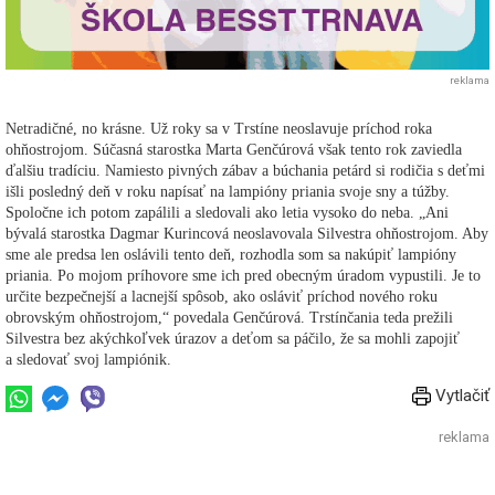
reklama
Netradičné, no krásne. Už roky sa v Trstíne neoslavuje príchod roka
ohňostrojom. Súčasná starostka Marta Genčúrová však tento rok zaviedla
ďalšiu tradíciu. Namiesto pivných zábav a búchania petárd si rodičia s deťmi
išli posledný deň v roku napísať na lampióny priania svoje sny a túžby.
Spoločne ich potom zapálili a sledovali ako letia vysoko do neba. „Ani
bývalá starostka Dagmar Kurincová neoslavovala Silvestra ohňostrojom. Aby
sme ale predsa len oslávili tento deň, rozhodla som sa nakúpiť lampióny
priania. Po mojom príhovore sme ich pred obecným úradom vypustili. Je to
určite bezpečnejší a lacnejší spôsob, ako osláviť príchod nového roku
obrovským ohňostrojom,“ povedala Genčúrová. Trstínčania teda prežili
Silvestra bez akýchkoľvek úrazov a deťom sa páčilo, že sa mohli zapojiť
a sledovať svoj lampiónik.
Vytlačiť
reklama