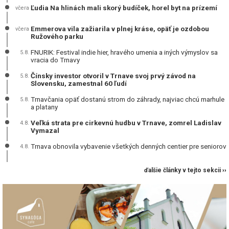
Ľudia Na hlinách mali skorý budíček, horel byt na prízemí
včera
Emmerova vila zažiarila v plnej kráse, opäť je ozdobou
včera
Ružového parku
FNURIK: Festival indie hier, hravého umenia a iných výmyslov sa
5.8.
vracia do Trnavy
Čínsky investor otvoril v Trnave svoj prvý závod na
5.8.
Slovensku, zamestnal 60 ľudí
Trnavčania opäť dostanú strom do záhrady, najviac chcú marhule
5.8.
a platany
Veľká strata pre cirkevnú hudbu v Trnave, zomrel Ladislav
4.8.
Vymazal
Trnava obnovila vybavenie všetkých denných centier pre seniorov
4.8.
ďalšie články v tejto sekcii ››