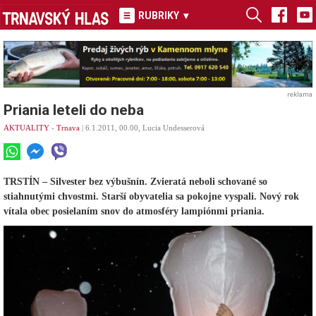
RUBRIKY
▾
reklama
Priania leteli do neba
AKTUALITY
-
Trnava
| 6.1.2011, 00.00, Lucia Undesserová
TRSTÍN – Silvester bez výbušnín. Zvieratá neboli schované so
stiahnutými chvostmi. Starší obyvatelia sa pokojne vyspali. Nový rok
vítala obec posielaním snov do atmosféry lampiónmi priania.