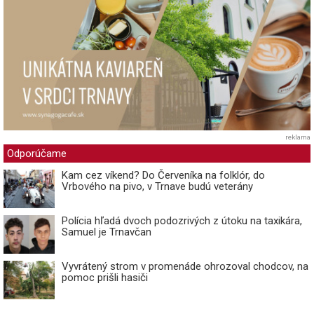
reklama
Odporúčame
Kam cez víkend? Do Červeníka na folklór, do
Vrbového na pivo, v Trnave budú veterány
Polícia hľadá dvoch podozrivých z útoku na taxikára,
Samuel je Trnavčan
Vyvrátený strom v promenáde ohrozoval chodcov, na
pomoc prišli hasiči