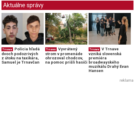
Aktuálne správy
Polícia hľadá
Vyvrátený
V Trnave
Trnava
Trnava
Trnava
dvoch podozrivých
strom v promenáde
vzniká slovenská
z útoku na taxikára,
ohrozoval chodcov,
premiéra
Samuel je Trnavčan
na pomoc prišli hasiči
broadwayského
muzikálu Drahý Evan
Hansen
reklama