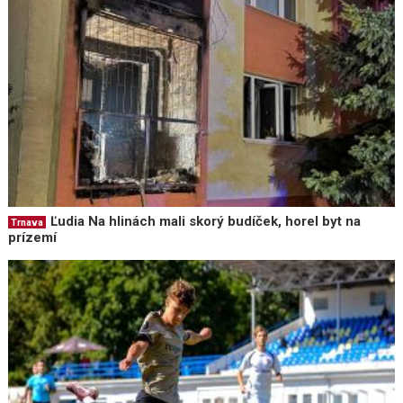
Ľudia Na hlinách mali skorý budíček, horel byt na
Trnava
prízemí