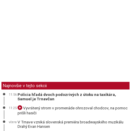
Najnovšie v tejto sekcii
Polícia hľadá dvoch podozrivých z útoku na taxikára,
11:56
Samuel je Trnavčan
Vyvrátený strom v promenáde ohrozoval chodcov, na pomoc
11:25
prišli hasiči
V Trnave vzniká slovenská premiéra broadwayského muzikálu
včera
Drahý Evan Hansen