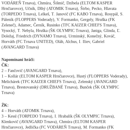
VODÁREŇ Trnava), Chmúra, Šišmič, Dzíbela (ELTOM KASPER
Hrnčiarovce), Učník, Dlhý (ATOMIK Trnava), Štrbo, Pecko, Hlavata
(TORPEDO Trnava), Lelkeš, T. Janovič (FC KABO Trnava), Rosypál, S.
Páleník (FLOPPERS Voderady), V. Formanko, Gergely, Hruška (FK
Zeleneč), Adamec, Černík, Rusinko (TFC KAIZER CHIEFS Trnava),
Vysocký, T. Nebyla, Hruška (ŠK OLYMPIC Trnava), Janiga, Glinda, Ľ.
Doležaj, Friedrich (DYNAMO Trnava), Urminský, Konečný, Kováč,
Horváth (FC Trnava UNITED), Oláh, Alchus, I. Iliev, Gabriel
(AVANGARD Trnava)
Napomínaní hráči:
ČK:
2 – Fančovič (AVANGARD Trnava),
1 – Kollár (ELTOM KASPER Hrnčiarovce), Hustý (FLOPPERS Voderady),
Melichárek (TFC KAIZER CHIEFS Trnava), Zelenský (AVANGARD
Trnava), Brestovanský (DRUŽBANÉ Trnava), Bunček (ŠK OLYMPIC
Trnava)
ŽK:
4 – Horváth (ATOMIK Trnava),
3 – Kessl (TORPEDO Trnava), I. Hrabalík (ŠK OLYMPIC Trnava),
Klenkovič (AVANGARD Trnava), Chmúra (ELTOM KASPER
Hrnčiarovce), Jedlička (FC VODÁREŇ Trnava), M. Formanko (FK