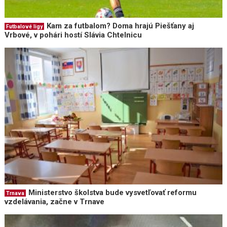
Kam za futbalom? Doma hrajú Piešťany aj
Futbalové ligy
Vrbové, v pohári hostí Slávia Chtelnicu
Ministerstvo školstva bude vysvetľovať reformu
Trnava
vzdelávania, začne v Trnave