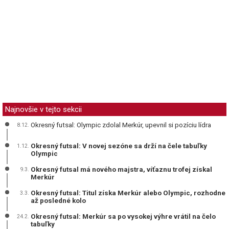
Najnovšie v tejto sekcii
Okresný futsal: Olympic zdolal Merkúr, upevnil si pozíciu lídra
8.12.
Okresný futsal: V novej sezóne sa drží na čele tabuľky
1.12.
Olympic
Okresný futsal má nového majstra, víťaznu trofej získal
9.3.
Merkúr
Okresný futsal: Titul získa Merkúr alebo Olympic, rozhodne
3.3.
až posledné kolo
Okresný futsal: Merkúr sa po vysokej výhre vrátil na čelo
24.2.
tabuľky