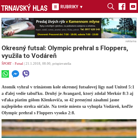
RUBRIKY
▾
reklama
Okresný futsal: Olympic prehral s Floppers,
využila to Vodáreň
ŠPORT
-
Futsal
| 21.1.2018, 08.00, prispievatelia
Atomik vyhral v trinástom kole okresnej futsalovej ligy nad United 5:1
a ďalej vedie tabuľku. Druhý je Avangard, ktorý zdolal Merkúr 8:3 aj
vďaka piatim gólom Klenkoviča, so 42 presnými zásahmi jasne
najlepšieho strelca súťaže. Na tretie miesto sa vyhupla Vodáreň, keďže
Olympic prehral s Floppers vysoko 2:8.