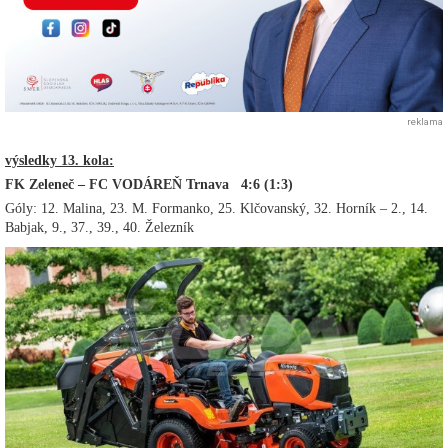
reklama
výsledky 13. kola:
FK Zeleneč – FC VODÁREŇ Trnava 4:6 (1:3)
Góly: 12. Malina, 23. M. Formanko, 25. Klčovanský, 32. Horník – 2., 14.
Babjak, 9., 37., 39., 40. Železník