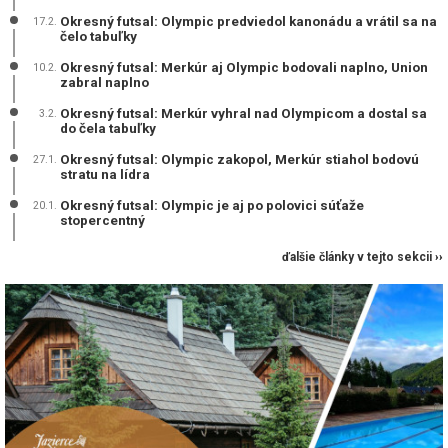
Okresný futsal: Olympic predviedol kanonádu a vrátil sa na
17.2.
čelo tabuľky
Okresný futsal: Merkúr aj Olympic bodovali naplno, Union
10.2.
zabral naplno
Okresný futsal: Merkúr vyhral nad Olympicom a dostal sa
3.2.
do čela tabuľky
Okresný futsal: Olympic zakopol, Merkúr stiahol bodovú
27.1.
stratu na lídra
Okresný futsal: Olympic je aj po polovici súťaže
20.1.
stopercentný
ďalšie články v tejto sekcii ››