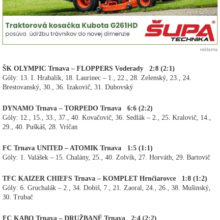
reklama
ŠK OLYMPIC Trnava – FLOPPERS Voderady 2:8 (2:1)
Góly: 13. I. Hrabalík, 18. Laurinec – 1., 22., 28. Zelenský, 23., 24.
Brestovanský, 30., 36. Izakovič, 31. Dubovský
DYNAMO Trnava – TORPEDO Trnava 6:6 (2:2)
Góly: 12., 15., 33., 37., 40. Kovačovič, 36. Sedlák – 2., 25. Kralovič, 14.,
29., 40. Puškáš, 28. Vríčan
FC Trnava UNITED – ATOMIK Trnava 1:5 (1:1)
Góly: 1. Valášek – 15. Chalány, 25., 40. Zolvík, 27. Horváth, 29. Bartovič
TFC KAIZER CHIEFS Trnava – KOMPLET Hrnčiarovce 1:8 (1:2)
Góly: 6. Gruchalák – 2., 34. Dobiš, 7., 21. Zaoral, 24., 26., 38. Mušinský,
30. Trubač
FC KABO Trnava – DRUŽBANÉ Trnava 2:4 (2:2)