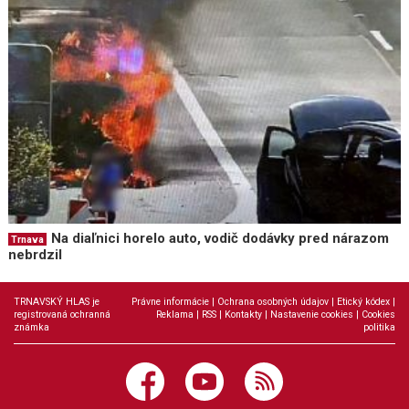
Na diaľnici horelo auto, vodič dodávky pred nárazom
Trnava
nebrdzil
TRNAVSKÝ HLAS je
Právne informácie
|
Ochrana osobných údajov
|
Etický kódex
|
registrovaná ochranná
Reklama
|
RSS
|
Kontakty
|
Nastavenie cookies
|
Cookies
známka
politika