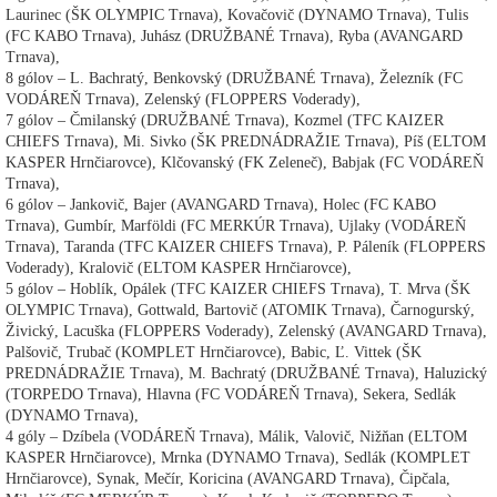
Laurinec (ŠK OLYMPIC Trnava), Kovačovič (DYNAMO Trnava), Tulis
(FC KABO Trnava), Juhász (DRUŽBANÉ Trnava), Ryba (AVANGARD
Trnava),
8 gólov – L. Bachratý, Benkovský (DRUŽBANÉ Trnava), Železník (FC
VODÁREŇ Trnava), Zelenský (FLOPPERS Voderady),
7 gólov – Čmilanský (DRUŽBANÉ Trnava), Kozmel (TFC KAIZER
CHIEFS Trnava), Mi. Sivko (ŠK PREDNÁDRAŽIE Trnava), Píš (ELTOM
KASPER Hrnčiarovce), Klčovanský (FK Zeleneč), Babjak (FC VODÁREŇ
Trnava),
6 gólov – Jankovič, Bajer (AVANGARD Trnava), Holec (FC KABO
Trnava), Gumbír, Marföldi (FC MERKÚR Trnava), Ujlaky (VODÁREŇ
Trnava), Taranda (TFC KAIZER CHIEFS Trnava), P. Páleník (FLOPPERS
Voderady), Kralovič (ELTOM KASPER Hrnčiarovce),
5 gólov – Hoblík, Opálek (TFC KAIZER CHIEFS Trnava), T. Mrva (ŠK
OLYMPIC Trnava), Gottwald, Bartovič (ATOMIK Trnava), Čarnogurský,
Živický, Lacuška (FLOPPERS Voderady), Zelenský (AVANGARD Trnava),
Palšovič, Trubač (KOMPLET Hrnčiarovce), Babic, Ľ. Vittek (ŠK
PREDNÁDRAŽIE Trnava), M. Bachratý (DRUŽBANÉ Trnava), Haluzický
(TORPEDO Trnava), Hlavna (FC VODÁREŇ Trnava), Sekera, Sedlák
(DYNAMO Trnava),
4 góly – Dzíbela (VODÁREŇ Trnava), Málik, Valovič, Nižňan (ELTOM
KASPER Hrnčiarovce), Mrnka (DYNAMO Trnava), Sedlák (KOMPLET
Hrnčiarovce), Synak, Mečír, Koricina (AVANGARD Trnava), Čipčala,