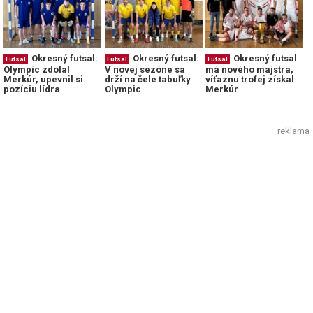
Okresný futsal:
Okresný futsal:
Okresný futsal
Futsal
Futsal
Futsal
Olympic zdolal
V novej sezóne sa
má nového majstra,
Merkúr, upevnil si
drží na čele tabuľky
víťaznu trofej získal
pozíciu lídra
Olympic
Merkúr
reklama