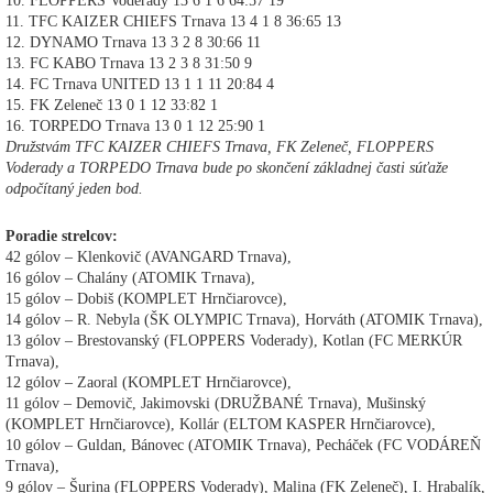
10. FLOPPERS Voderady 13 6 1 6 64:57 19
11. TFC KAIZER CHIEFS Trnava 13 4 1 8 36:65 13
12. DYNAMO Trnava 13 3 2 8 30:66 11
13. FC KABO Trnava 13 2 3 8 31:50 9
14. FC Trnava UNITED 13 1 1 11 20:84 4
15. FK Zeleneč 13 0 1 12 33:82 1
16. TORPEDO Trnava 13 0 1 12 25:90 1
Družstvám TFC KAIZER CHIEFS Trnava, FK Zeleneč, FLOPPERS
Voderady a TORPEDO Trnava bude po skončení základnej časti súťaže
odpočítaný jeden bod.
Poradie strelcov:
42 gólov – Klenkovič (AVANGARD Trnava),
16 gólov – Chalány (ATOMIK Trnava),
15 gólov – Dobiš (KOMPLET Hrnčiarovce),
14 gólov – R. Nebyla (ŠK OLYMPIC Trnava), Horváth (ATOMIK Trnava),
13 gólov – Brestovanský (FLOPPERS Voderady), Kotlan (FC MERKÚR
Trnava),
12 gólov – Zaoral (KOMPLET Hrnčiarovce),
11 gólov – Demovič, Jakimovski (DRUŽBANÉ Trnava), Mušinský
(KOMPLET Hrnčiarovce), Kollár (ELTOM KASPER Hrnčiarovce),
10 gólov – Guldan, Bánovec (ATOMIK Trnava), Pecháček (FC VODÁREŇ
Trnava),
9 gólov – Šurina (FLOPPERS Voderady), Malina (FK Zeleneč), I. Hrabalík,