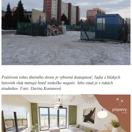
Pozitívom tohto zberného dvora je výborná dostupnosť, ľudia z blízkych
bytoviek však menujú hneď niekoľko negatív. Jeho osud je v rukách
úradníkov. Foto: Darina Kvetanová