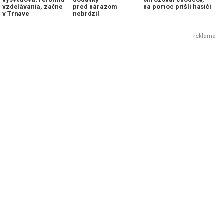
vzdelávania, začne
pred nárazom
na pomoc prišli hasiči
v Trnave
nebrdzil
reklama