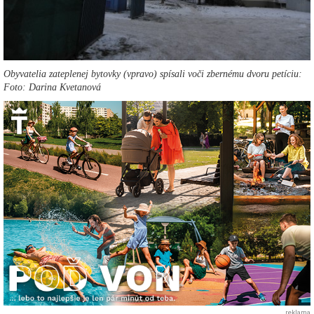
Obyvatelia zateplenej bytovky (vpravo) spísali voči zbernému dvoru petíciu:
Foto: Darina Kvetanová
reklama