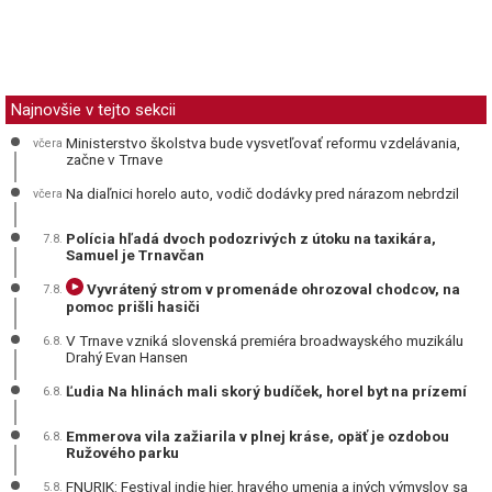
Najnovšie v tejto sekcii
Ministerstvo školstva bude vysvetľovať reformu vzdelávania,
včera
začne v Trnave
Na diaľnici horelo auto, vodič dodávky pred nárazom nebrdzil
včera
Polícia hľadá dvoch podozrivých z útoku na taxikára,
7.8.
Samuel je Trnavčan
Vyvrátený strom v promenáde ohrozoval chodcov, na
7.8.
pomoc prišli hasiči
V Trnave vzniká slovenská premiéra broadwayského muzikálu
6.8.
Drahý Evan Hansen
Ľudia Na hlinách mali skorý budíček, horel byt na prízemí
6.8.
Emmerova vila zažiarila v plnej kráse, opäť je ozdobou
6.8.
Ružového parku
FNURIK: Festival indie hier, hravého umenia a iných výmyslov sa
5.8.