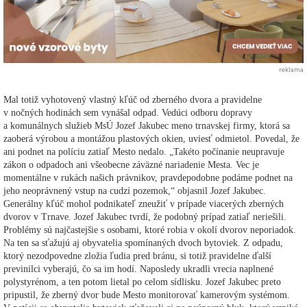
reklama
Mal totiž vyhotovený vlastný kľúč od zberného dvora a pravidelne
v nočných hodinách sem vynášal odpad. Vedúci odboru dopravy
a komunálnych služieb MsÚ Jozef Jakubec meno trnavskej firmy, ktorá sa
zaoberá výrobou a montážou plastových okien, uviesť odmietol. Povedal, že
ani podnet na políciu zatiaľ Mesto nedalo. „Takéto počínanie neupravuje
zákon o odpadoch ani všeobecne záväzné nariadenie Mesta. Vec je
momentálne v rukách našich právnikov, pravdepodobne podáme podnet na
jeho neoprávnený vstup na cudzí pozemok,“ objasnil Jozef Jakubec.
Generálny kľúč mohol podnikateľ zneužiť v prípade viacerých zberných
dvorov v Trnave. Jozef Jakubec tvrdí, že podobný prípad zatiaľ neriešili.
Problémy sú najčastejšie s osobami, ktoré robia v okolí dvorov neporiadok.
Na ten sa sťažujú aj obyvatelia spomínaných dvoch bytoviek. Z odpadu,
ktorý nezodpovedne zložia ľudia pred bránu, si totiž pravidelne ďalší
previnilci vyberajú, čo sa im hodí. Naposledy ukradli vrecia naplnené
polystyrénom, a ten potom lietal po celom sídlisku. Jozef Jakubec preto
pripustil, že zberný dvor bude Mesto monitorovať kamerovým systémom.