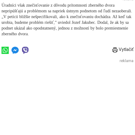
Úradníci však znečisťovanie z dôvodu prítomnosti zberného dvora
nepripúšťajú a problémom sa napriek ústnym podnetom od ľudí nezaoberali.
„V petícii bližšie nešpecifikovali, ako k znečisťovaniu dochádza. Až keď tak
urobia, budeme problém riešiť,“ uviedol Jozef Jakubec. Dodal, že ak by sa
podnet ukázal ako opodstatnený, jednou z možností by bolo premiestnenie
zberného dvora.
Vytlačiť
reklama