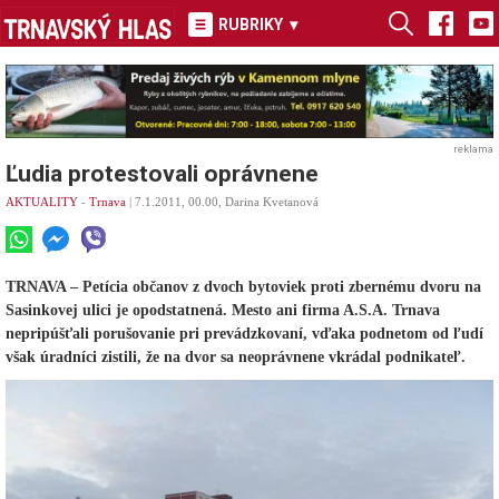
RUBRIKY
▾
reklama
Ľudia protestovali oprávnene
AKTUALITY
-
Trnava
| 7.1.2011, 00.00, Darina Kvetanová
TRNAVA – Petícia občanov z dvoch bytoviek proti zbernému dvoru na
Sasinkovej ulici je opodstatnená. Mesto ani firma A.S.A. Trnava
nepripúšťali porušovanie pri prevádzkovaní, vďaka podnetom od ľudí
však úradníci zistili, že na dvor sa neoprávnene vkrádal podnikateľ.