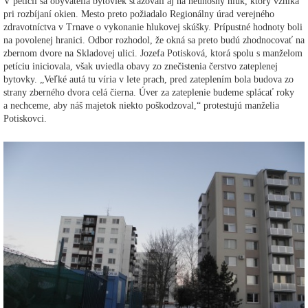
V petícii sa obyvatelia bytoviek sťažovali aj na neúnosný hluk, ktorý vzniká
pri rozbíjaní okien. Mesto preto požiadalo Regionálny úrad verejného
zdravotníctva v Trnave o vykonanie hlukovej skúšky. Prípustné hodnoty boli
na povolenej hranici. Odbor rozhodol, že okná sa preto budú zhodnocovať na
zbernom dvore na Skladovej ulici. Jozefa Potisková, ktorá spolu s manželom
petíciu iniciovala, však uviedla obavy zo znečistenia čerstvo zateplenej
bytovky. „Veľké autá tu víria v lete prach, pred zateplením bola budova zo
strany zberného dvora celá čierna. Úver za zateplenie budeme splácať roky
a nechceme, aby náš majetok niekto poškodzoval,“ protestujú manželia
Potiskovci.