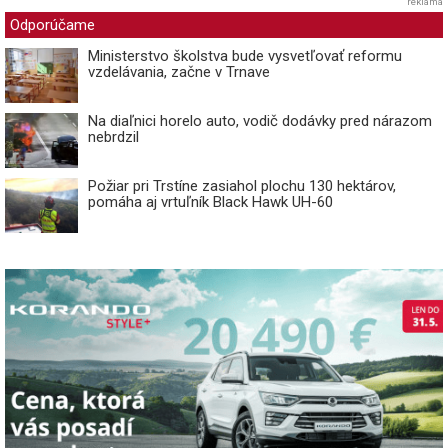
reklama
Odporúčame
Ministerstvo školstva bude vysvetľovať reformu
vzdelávania, začne v Trnave
Na diaľnici horelo auto, vodič dodávky pred nárazom
nebrdzil
Požiar pri Trstíne zasiahol plochu 130 hektárov,
pomáha aj vrtuľník Black Hawk UH-60