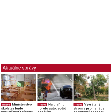
Aktuálne správy
Ministerstvo
Na diaľnici
Vyvrátený
Trnava
Trnava
Trnava
školstva bude
horelo auto, vodič
strom v promenáde
vysvetľovať reformu
dodávky
ohrozoval chodcov,