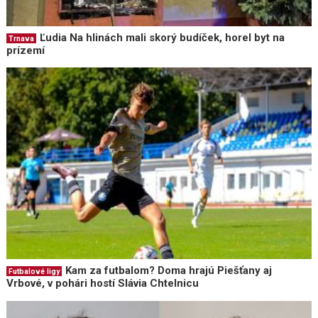
Ľudia Na hlinách mali skorý budíček, horel byt na
Trnava
prízemí
Kam za futbalom? Doma hrajú Piešťany aj
Futbalové ligy
Vrbové, v pohári hostí Slávia Chtelnicu