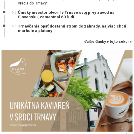
vracia do Trnavy
Čínsky investor otvoril v Trnave svoj prvý závod na
5.8.
Slovensku, zamestnal 60 ľudí
Trnavčania opäť dostanú strom do záhrady, najviac chcú
5.8.
marhule a platany
ďalšie články v tejto sekcii ››