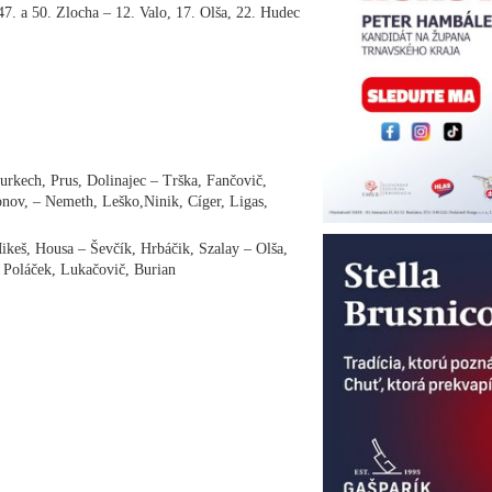
 47. a 50. Zlocha – 12. Valo, 17. Olša, 22. Hudec
rkech, Prus, Dolinajec – Trška, Fančovič,
nov, – Nemeth, Leško,Ninik, Cíger, Ligas,
ikeš, Housa – Ševčík, Hrbáčik, Szalay – Olša,
 Poláček, Lukačovič, Burian