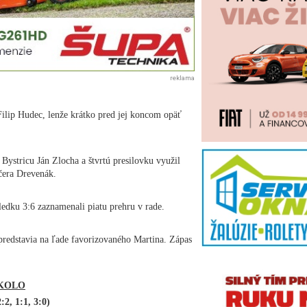
reklama
Filip Hudec, lenže krátko pred jej koncom opäť
 Bystricu Ján Zlocha a štvrtú presilovku využil
čera Drevenák.
sledku 3:6 zaznamenali piatu prehru v rade.
predstavia na ľade favorizovaného Martina. Zápas
 KOLO
:2, 1:1, 3:0)