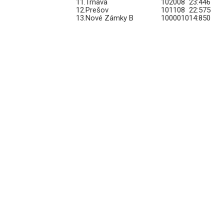
11.
Trnava
10
2
0
0
8
23:44
6
12.
Prešov
10
1
1
0
8
22:57
5
13.
Nové Zámky B
10
0
0
0
10
14:85
0