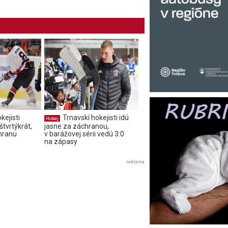
kejisti
Trnavskí hokejisti idú
Hokej
štvrtýkrát,
jasne za záchranou,
chranu
v barážovej sérii vedú 3:0
na zápasy
reklama