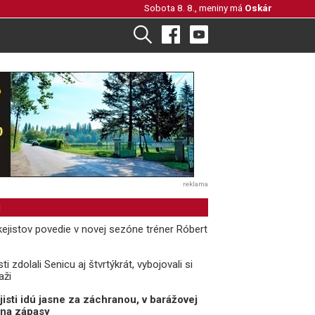
Sobota 8. 8., meniny má
Oskár
reklama
i
ejistov povedie v novej sezóne tréner Róbert
ti zdolali Senicu aj štvrtýkrát, vybojovali si
aži
isti idú jasne za záchranou, v barážovej
0 na zápasy