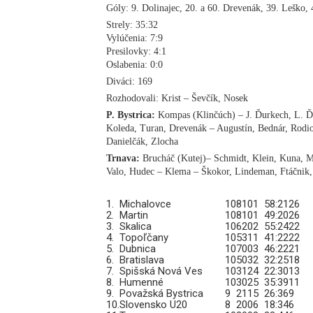
Góly: 9. Dolinajec, 20. a 60. Drevenák, 39. Leško,
Strely: 35:32
Vylúčenia: 7:9
Presilovky: 4:1
Oslabenia: 0:0
Diváci: 169
Rozhodovali: Krist – Ševčík, Nosek
P. Bystrica:
Kompas (Klinčúch) – J. Ďurkech, L. Ďu
Koleda, Turan, Drevenák – Augustín, Bednár, Rodio
Danielčák, Zlocha
Trnava:
Brucháč (Kutej)– Schmidt, Klein, Kuna, M
Valo, Hudec – Klema – Škokor, Lindeman, Ftáčnik,
1.
Michalovce
10
8
1
0
1
58:21
26
2.
Martin
10
8
1
0
1
49:20
26
3.
Skalica
10
6
2
0
2
55:24
22
4.
Topoľčany
10
5
3
1
1
41:22
22
5.
Dubnica
10
7
0
0
3
46:22
21
6.
Bratislava
10
5
0
3
2
32:25
18
7.
Spišská Nová Ves
10
3
1
2
4
22:30
13
8.
Humenné
10
3
0
2
5
35:39
11
9.
Považská Bystrica
9
2
1
1
5
26:36
9
10.
Slovensko U20
8
2
0
0
6
18:34
6