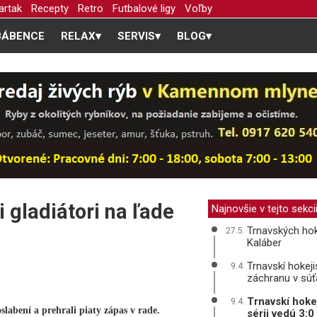
artak
Recepty
Retro
Futbalové ligy
Voľby
BÁBENCE
RELAX
▾
SERVIS
▾
BLOG
▾
 gladiátori na ľade
Najnovšie v tejto sekci
Trnavských hok
27.5.
Kaláber
Trnavskí hokejis
9.4.
záchranu v súť
Trnavskí hokej
9.4.
slabení a prehrali piaty zápas v rade.
sérii vedú 3: