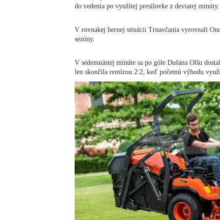
do vedenia po využitej presilovke z deviatej minúty.
V rovnakej hernej situácii Trnavčania vyrovnali On
sezóny.
V sedemnástej minúte sa po góle Dušana Olšu dostali 
len skončila remízou 2:2, keď početnú výhodu využi