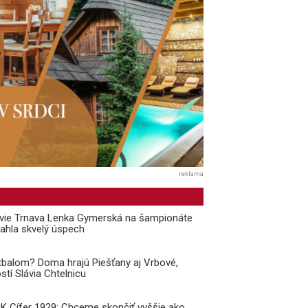
reklama
ávie Trnava Lenka Gymerská na šampionáte
ahla skvelý úspech
balom? Doma hrajú Piešťany aj Vrbové,
stí Slávia Chtelnicu
 ŠK Cífer 1929: Chceme skončiť vyššie ako