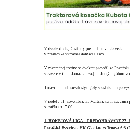
V úvode druhej časti hry poslal Trnavu do vedenia 
v presilovke vyrovnal domáci Leško.
V záverečnej tretine sa dvakrát presadil za Považskú
v závere v tímu domácich svojim druhým gólom ve
Trnavčania inkasovali štyri góly v oslabení a po vý
V nedeľu 11. novembra, na Martina, sa Trnavčania 
sa začína o 17.00.
1. HOKEJOVÁ LIGA – PREDOHRÁVANÉ 27.
Považská Bystrica - HK Gladiators Trnava 6:3 (2