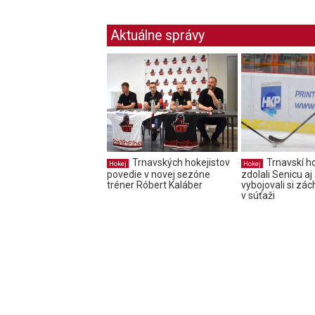
Aktuálne správy
Trnavských hokejistov
Trnavskí ho
Hokej
Hokej
povedie v novej sezóne
zdolali Senicu aj 
tréner Róbert Kaláber
vybojovali si zá
v súťaži