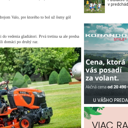
v predchá
drejom Valo, pre ktorého to bol už ôsmy gól
do vedenia gladiátori. Prvá tretina sa ale predsa
li domáci po druhý raz.