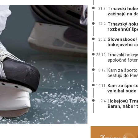
Trnavskí hoke
31.3.
začínajú na 
Trnavský hoke
27.2.
rozbehnúť špo
Slovenskooo! 
20.2.
hokejového se
Trnavskí hokeji
28.12.
spoločné foten
Kam za športom?
5.12.
cestujú do Pie
Kam za športo
14.11.
volejbal bude 
Hokejovú Trna
2.4.
Baran, nábor 