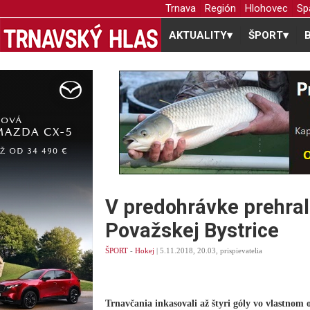
Trnava
Región
Hlohovec
Sp
AKTUALITY
▾
ŠPORT
▾
V predohrávke prehrali
Považskej Bystrice
ŠPORT
-
Hokej
| 5.11.2018, 20.03, prispievatelia
Trnavčania inkasovali až štyri góly vo vlastnom o