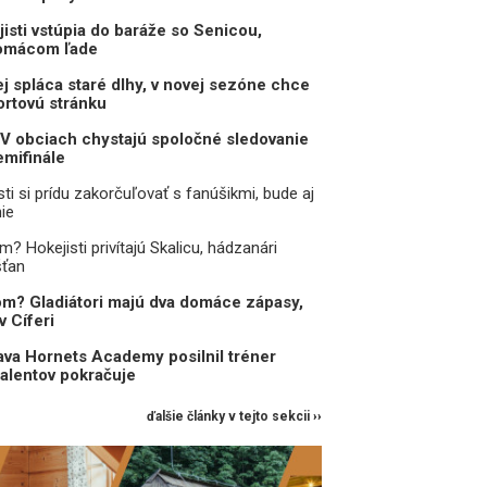
jisti vstúpia do baráže so Senicou,
domácom ľade
j spláca staré dlhy, v novej sezóne chce
rtovú stránku
V obciach chystajú spoločné sledovanie
mifinále
sti si prídu zakorčuľovať s fanúšikmi, bude aj
ie
 Hokejisti privítajú Skalicu, hádzanári
šťan
m? Gladiátori majú dva domáce zápasy,
v Cíferi
va Hornets Academy posilnil tréner
talentov pokračuje
ďalšie články v tejto sekcii ››