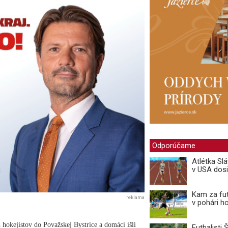
Odporúčame
Atlétka Sl
v USA dosi
Kam za fut
reklama
v pohári ho
hokejistov do Považskej Bystrice a domáci išli
Futbalisti