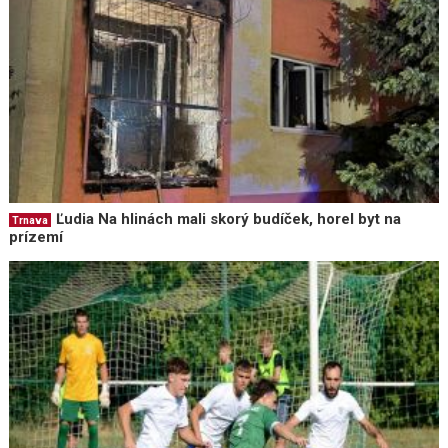
Ľudia Na hlinách mali skorý budíček, horel byt na
Trnava
prízemí