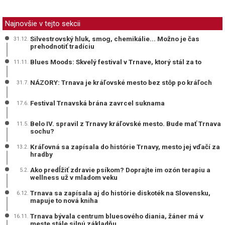
Najnovšie v tejto sekcii
Silvestrovský hluk, smog, chemikálie... Možno je čas
31.12.
prehodnotiť tradíciu
Blues Moods: Skvelý festival v Trnave, ktorý stál za to
11.11.
NÁZORY: Trnava je kráľovské mesto bez stôp po kráľoch
31.7.
Festival Trnavská brána zavrcel suknama
17.6.
Belo IV. spravil z Trnavy kráľovské mesto. Bude mať Trnava
11.5.
sochu?
Kráľovná sa zapísala do histórie Trnavy, mesto jej vďačí za
13.2.
hradby
Ako predĺžiť zdravie psíkom? Doprajte im ozón terapiu a
5.2.
wellness už v mladom veku
Trnava sa zapísala aj do histórie diskoték na Slovensku,
6.12.
mapuje to nová kniha
Trnava bývala centrum bluesového diania, žáner má v
16.11.
meste stále silnú základňu