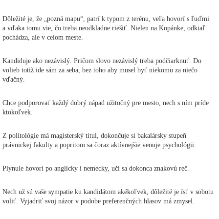
Dôležité je, že „pozná mapu“, patrí k typom z terénu, veľa hovorí s ľuďmi
a vďaka tomu vie, čo treba neodkladne riešiť. Nielen na Kopánke, odkiaľ
pochádza, ale v celom meste.
Kandiduje ako nezávislý. Pričom slovo nezávislý treba podčiarknuť. Do
volieb totiž ide sám za seba, bez toho aby musel byť niekomu za niečo
vďačný.
Chce podporovať každý dobrý nápad užitočný pre mesto, nech s ním príde
ktokoľvek.
Z politológie má magisterský titul, dokončuje si bakalársky stupeň
právnickej fakulty a popritom sa čoraz aktívnejšie venuje psychológii.
Plynule hovorí po anglicky i nemecky, učí sa dokonca znakovú reč.
Nech už sú vaše sympatie ku kandidátom akékoľvek, dôležité je ísť v sobotu
voliť. Vyjadriť svoj názor v podobe preferenčných hlasov má zmysel.