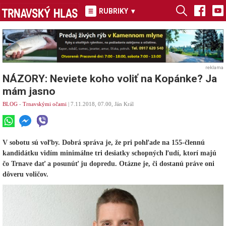
RUBRIKY
▾
reklama
NÁZORY: Neviete koho voliť na Kopánke? Ja
mám jasno
BLOG
-
Trnavskými očami
| 7.11.2018, 07.00, Ján Král
V sobotu sú voľby. Dobrá správa je, že pri pohľade na 155-člennú
kandidátku vidím minimálne tri desiatky schopných ľudí, ktorí majú
čo Trnave dať a posunúť ju dopredu. Otázne je, či dostanú práve oni
dôveru voličov.