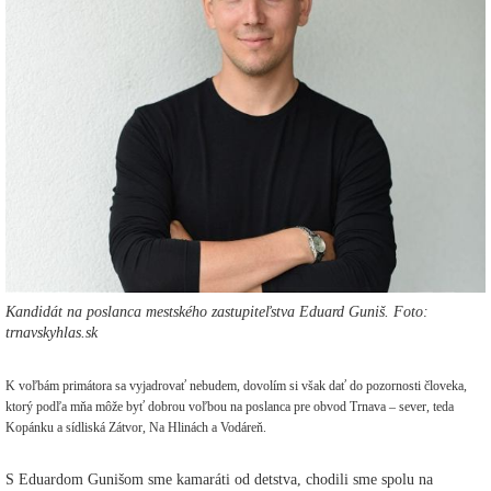
Kandidát na poslanca mestského zastupiteľstva Eduard Guniš. Foto:
trnavskyhlas.sk
K voľbám primátora sa vyjadrovať nebudem, dovolím si však dať do pozornosti človeka,
ktorý podľa mňa môže byť dobrou voľbou na poslanca pre obvod Trnava – sever, teda
Kopánku a sídliská Zátvor, Na Hlinách a Vodáreň.
S Eduardom Gunišom sme kamaráti od detstva, chodili sme spolu na