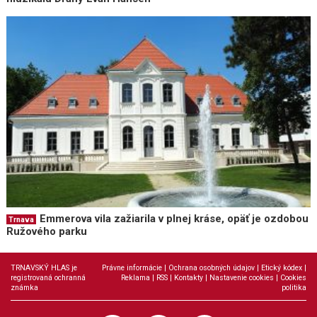
Emmerova vila zažiarila v plnej kráse, opäť je ozdobou
Trnava
Ružového parku
TRNAVSKÝ HLAS je
Právne informácie
|
Ochrana osobných údajov
|
Etický kódex
|
registrovaná ochranná
Reklama
|
RSS
|
Kontakty
|
Nastavenie cookies
|
Cookies
známka
politika