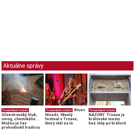
Aktuálne správy
Blues
Trnavskými očami
Trnavskými očami
Trnavskými očami
Silvestrovský hluk,
Moods: Skvelý
NÁZORY: Trnava je
smog, chemikálie...
festival v Trnave,
kráľovské mesto
Možno je čas
ktorý stál za to
bez stôp po kráľoch
prehodnotiť tradíciu