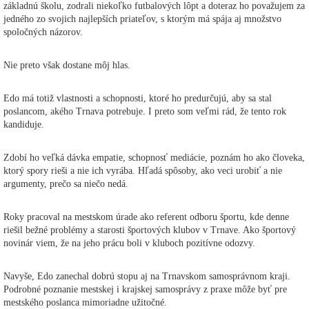
základnú školu, zodrali niekoľko futbalových lôpt a doteraz ho považujem za
jedného zo svojich najlepších priateľov, s ktorým má spája aj množstvo
spoločných názorov.
Nie preto však dostane môj hlas.
Edo má totiž vlastnosti a schopnosti, ktoré ho predurčujú, aby sa stal
poslancom, akého Trnava potrebuje. I preto som veľmi rád, že tento rok
kandiduje.
Zdobí ho veľká dávka empatie, schopnosť mediácie, poznám ho ako človeka,
ktorý spory rieši a nie ich vyrába. Hľadá spôsoby, ako veci urobiť a nie
argumenty, prečo sa niečo nedá.
Roky pracoval na mestskom úrade ako referent odboru športu, kde denne
riešil bežné problémy a starosti športových klubov v Trnave. Ako športový
novinár viem, že na jeho prácu boli v kluboch pozitívne odozvy.
Navyše, Edo zanechal dobrú stopu aj na Trnavskom samosprávnom kraji.
Podrobné poznanie mestskej i krajskej samosprávy z praxe môže byť pre
mestského poslanca mimoriadne užitočné.