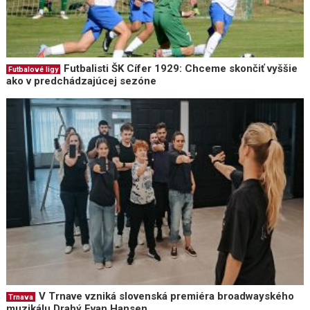
Futbalisti ŠK Cífer 1929: Chceme skončiť vyššie
Futbalové ligy
ako v predchádzajúcej sezóne
V Trnave vzniká slovenská premiéra broadwayského
Trnava
muzikálu Drahý Evan Hansen