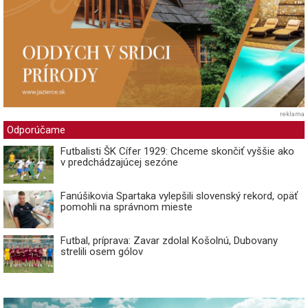
reklama
Odporúčame
Futbalisti ŠK Cífer 1929: Chceme skončiť vyššie ako
v predchádzajúcej sezóne
Fanúšikovia Spartaka vylepšili slovenský rekord, opäť
pomohli na správnom mieste
Futbal, príprava: Zavar zdolal Košolnú, Dubovany
strelili osem gólov