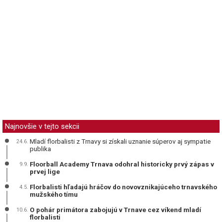
Najnovšie v tejto sekcii
Mladí florbalisti z Trnavy si získali uznanie súperov aj sympatie
24.6.
publika
Floorball Academy Trnava odohral historicky prvý zápas v
9.9.
prvej lige
Florbalisti hľadajú hráčov do novovznikajúceho trnavského
4.5.
mužského tímu
O pohár primátora zabojujú v Trnave cez víkend mladí
10.6.
florbalisti