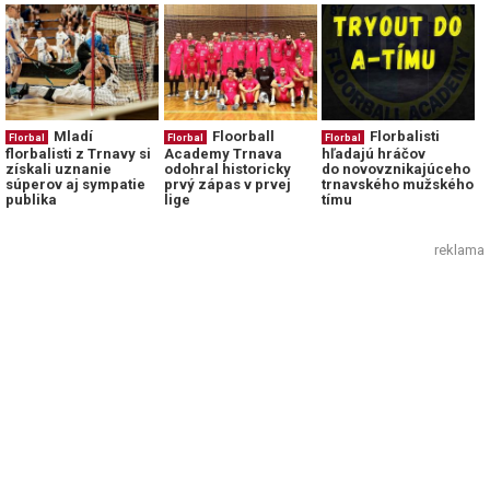
Mladí
Floorball
Florbalisti
Florbal
Florbal
Florbal
florbalisti z Trnavy si
Academy Trnava
hľadajú hráčov
získali uznanie
odohral historicky
do novovznikajúceho
súperov aj sympatie
prvý zápas v prvej
trnavského mužského
publika
lige
tímu
reklama