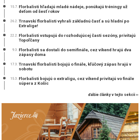
Florbalisti hľadajú mladé nádeje, ponúkajú tréningy už
15.7.
deťom od šesť rokov
Trnavskí florbalisti vyhrali základnú časť a sú hladní po
26.2.
Extralige!
Florbalisti vstupujú do rozhodujúcej časti sezóny, privítajú
22.2.
Topoľčany
Florbalisti sa dostali do semifinále, cez víkend hrajú dva
9.3.
zápasy doma
Trnavskí florbalisti bojujú o finále, kľúčový zápas hrajú v
17.3.
sobotu
Florbalisti bojujú o extraligu, cez víkend privítajú vo finále
15.3.
súpera z Košíc
ďalšie články v tejto sekcii ››