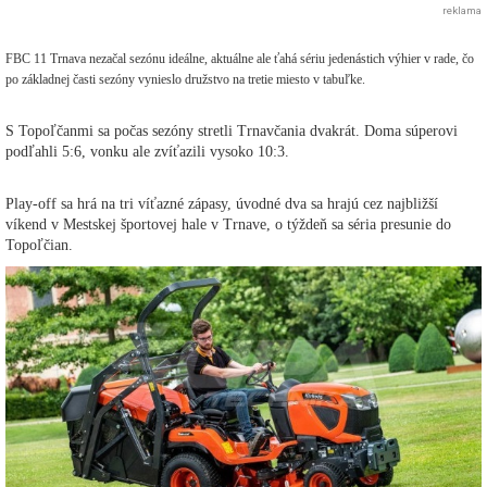
reklama
FBC 11 Trnava nezačal sezónu ideálne, aktuálne ale ťahá sériu jedenástich výhier v rade, čo
po základnej časti sezóny vynieslo družstvo na tretie miesto v tabuľke.
S Topoľčanmi sa počas sezóny stretli Trnavčania dvakrát. Doma súperovi
podľahli 5:6, vonku ale zvíťazili vysoko 10:3.
Play-off sa hrá na tri víťazné zápasy, úvodné dva sa hrajú cez najbližší
víkend v Mestskej športovej hale v Trnave, o týždeň sa séria presunie do
Topoľčian.