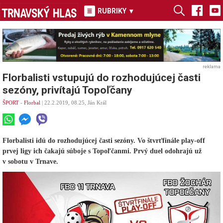
RUBRIKY
▾
reklama
Florbalisti vstupujú do rozhodujúcej časti
sezóny, privítajú Topoľčany
ŠPORT
-
Florbal
| 22.2.2019, 08.25, Ján Král
Florbalisti idú do rozhodujúcej časti sezóny. Vo štvrťfinále play-off
prvej ligy ich čakajú súboje s Topoľčanmi. Prvý duel odohrajú už
v sobotu v Trnave.