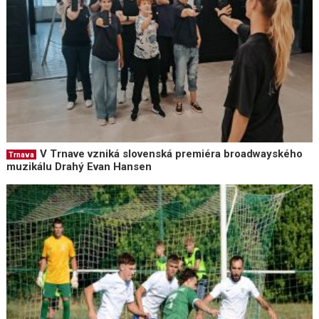
V Trnave vzniká slovenská premiéra broadwayského
Trnava
muzikálu Drahý Evan Hansen