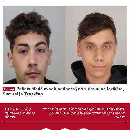
Polícia hľadá dvoch podozrivých z útoku na taxikára,
Trnava
Samuel je Trnavčan
TRNAVSKÝ HLAS je
Právne informácie
|
Ochrana osobných údajov
|
Etický kódex
|
registrovaná ochranná
Reklama
|
RSS
|
Kontakty
|
Nastavenie cookies
|
Cookies
známka
politika