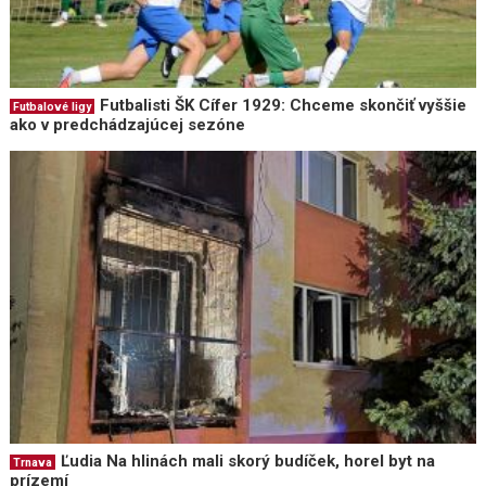
Futbalisti ŠK Cífer 1929: Chceme skončiť vyššie
Futbalové ligy
ako v predchádzajúcej sezóne
Ľudia Na hlinách mali skorý budíček, horel byt na
Trnava
prízemí