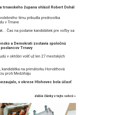
a trnavského župana ohlásil Robert Dohál
volebného tímu pribudla prednostka
du v Trnave
 tak.... Čas na podanie kandidátiek pre voľby sa
ensko a Demokrati zostavia spoločnú
 poslancov Trnavy
udú v októbri voliť už len 27 mestských
, kandidátka na primátorku Horváthová
ciu proti Medziháju
zaujalo, v okrese Hlohovec bola účasť
á
ďalšie články v tejto sekcii ››