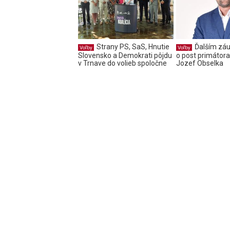
Strany PS, SaS, Hnutie
Ďalším z
Voľby
Voľby
Slovensko a Demokrati pôjdu
o post primátora
v Trnave do volieb spoločne
Jozef Obselka