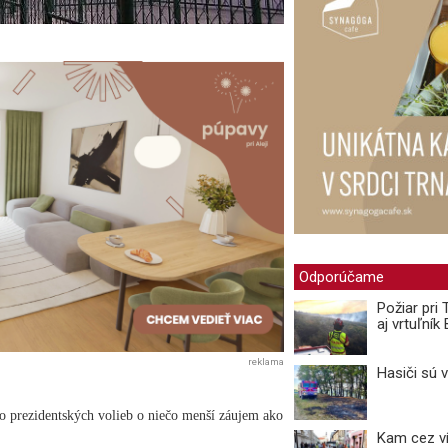
Odporúčame
Požiar pri
aj vrtuľní
reklama
Hasiči sú 
o prezidentských volieb o niečo menší záujem ako
Kam cez ví