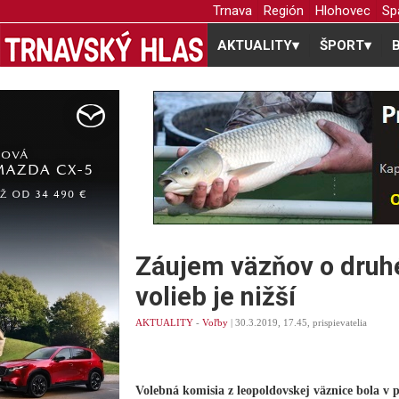
Trnava
Región
Hlohovec
Sp
AKTUALITY
▾
ŠPORT
▾
Záujem väzňov o druh
volieb je nižší
AKTUALITY
-
Voľby
| 30.3.2019, 17.45, prispievatelia
Volebná komisia z leopoldovskej väznice bola v