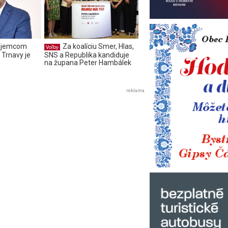
áujemcom
Za koalíciu Smer, Hlas,
Voľby
 Trnavy je
SNS a Republika kandiduje
na župana Peter Hambálek
reklama