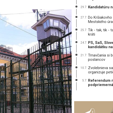
Kandidatúru n
29.7.
Do Kršiakovho 
27.7.
Mestského úra
Tik - tak, tik -
25.7.
kráti
PS, SaS, Slov
24.7.
kandidátku na
Trnavčania si b
21.7.
poslancov
Zvolebnieva sa
10.7.
organizuje petí
Referendum ne
5.7.
podpriemern