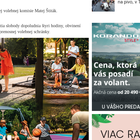
na pivo, v
 volebnej komisie Matej Štiták.
tia slobody dopoludnia štyri hodiny, obvinení
prenosnej volebnej schránky.