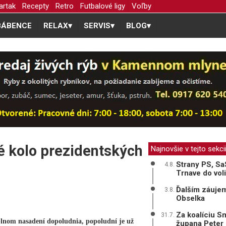
artak
Recepty
Retro
Futbalové ligy
Voľby
BÁBENCE
RELAX
▾
SERVIS
▾
BLOG
▾
é kolo prezidentských
Najnovšie v tejto sekci
Strany PS, Sa
4.8.
Trnave do vol
Ďalším záujem
3.8.
Obselka
Za koalíciu S
31.7.
 plnom nasadení dopoludnia, popoludní je už
župana Peter