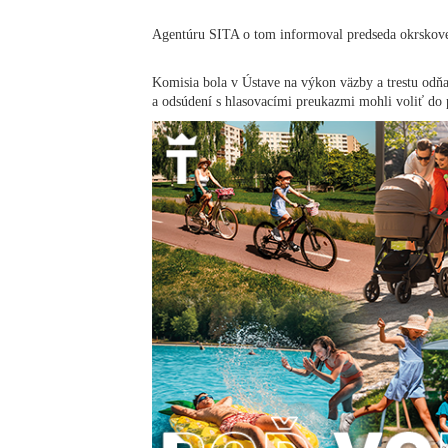
Agentúru SITA o tom informoval predseda okrskovej
Komisia bola v Ústave na výkon väzby a trestu odňa
a odsúdení s hlasovacími preukazmi mohli voliť do 