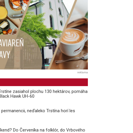
reklama
 Trstíne zasiahol plochu 130 hektárov, pomáha
k Black Hawk UH-60
v permanencii, neďaleko Trstína horí les
kend? Do Červeníka na folklór, do Vrbového