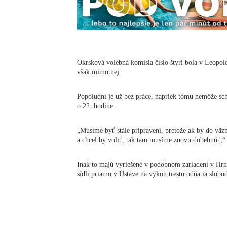
Okrsková volebná komisia číslo štyri bola v Leopold
však mimo nej.
Popoludní je už bez práce, napriek tomu nemôže sch
o 22. hodine.
„Musíme byť stále pripravení, pretože ak by do väz
a chcel by voliť, tak tam musíme znovu dobehnúť,“ v
Inak to majú vyriešené v podobnom zariadení v Hrn
sídli priamo v Ústave na výkon trestu odňatia slobo