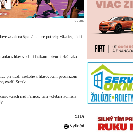
reklama
ove zriadená špeciálne pre potreby väznice, sídli
ránku s hlasovacími lístkami otvoriť skôr ako
nice priviezli niekoho s hlasovacím preukazom
ysvetlil Štiták.
čiarovciach nad Parnou, tam volebná komisia
dy.
SITA
Vytlačiť