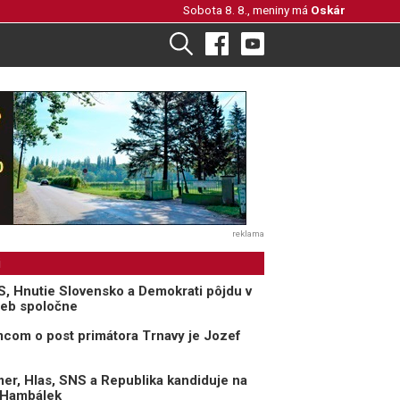
Sobota 8. 8., meniny má
Oskár
reklama
i
S, Hnutie Slovensko a Demokrati pôjdu v
ieb spoločne
com o post primátora Trnavy je Jozef
mer, Hlas, SNS a Republika kandiduje na
 Hambálek