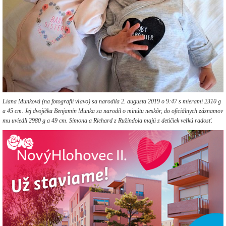
Liana Munková (na fotografii vľavo) sa narodila 2. augusta 2019 o 9:47 s mierami 2310 g
a 45 cm. Jej dvojička Benjamín Munka sa narodil o minútu neskôr, do oficiálnych záznamov
mu uviedli 2980 g a 49 cm. Simona a Richard z Ružindola majú z detičiek veľkú radosť.