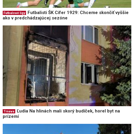
Futbalisti ŠK Cífer 1929: Chceme skončiť vyššie
Futbalové ligy
ako v predchádzajúcej sezóne
Ľudia Na hlinách mali skorý budíček, horel byt na
Trnava
prízemí