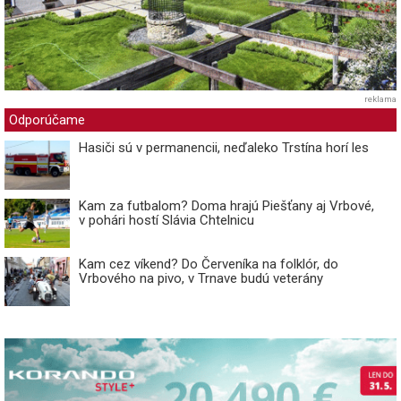
reklama
Odporúčame
Hasiči sú v permanencii, neďaleko Trstína horí les
Kam za futbalom? Doma hrajú Piešťany aj Vrbové,
v pohári hostí Slávia Chtelnicu
Kam cez víkend? Do Červeníka na folklór, do
Vrbového na pivo, v Trnave budú veterány