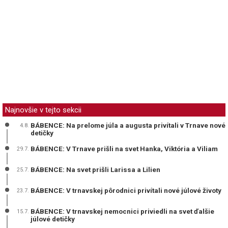
Najnovšie v tejto sekcii
BÁBENCE: Na prelome júla a augusta privítali v Trnave nové
4.8.
detičky
BÁBENCE: V Trnave prišli na svet Hanka, Viktória a Viliam
29.7.
BÁBENCE: Na svet prišli Larissa a Lilien
25.7.
BÁBENCE: V trnavskej pôrodnici privítali nové júlové životy
23.7.
BÁBENCE: V trnavskej nemocnici priviedli na svet ďalšie
15.7.
júlové detičky