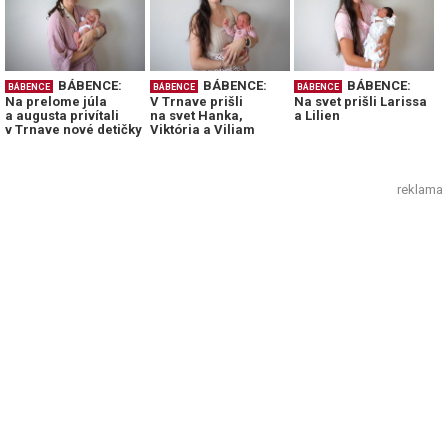
BÁBENCE:
BÁBENCE:
BÁBENCE:
BÁBENCE
BÁBENCE
BÁBENCE
Na prelome júla
V Trnave prišli
Na svet prišli Larissa
a augusta privítali
na svet Hanka,
a Lilien
v Trnave nové detičky
Viktória a Viliam
reklama