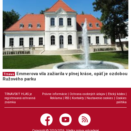
Emmerova vila zažiarila v plnej kráse, opäť je ozdobou
Trnava
Ružového parku
TRNAVSKÝ HLAS je
Právne informácie
|
Ochrana osobných údajov
|
Etický kódex
|
registrovaná ochranná
Reklama
|
RSS
|
Kontakty
|
Nastavenie cookies
|
Cookies
známka
politika
Copyright © 2010-2026. Všetky práva vyhradené