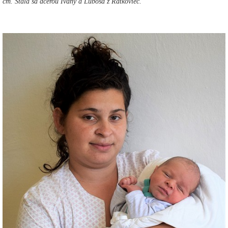
cm. Stala sa dcérou Ivany a Ľuboša z Ratkoviec.