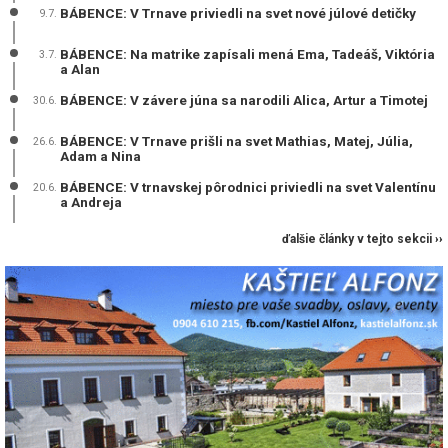
BÁBENCE: V Trnave priviedli na svet nové júlové detičky
9.7.
BÁBENCE: Na matrike zapísali mená Ema, Tadeáš, Viktória
3.7.
a Alan
BÁBENCE: V závere júna sa narodili Alica, Artur a Timotej
30.6.
BÁBENCE: V Trnave prišli na svet Mathias, Matej, Júlia,
26.6.
Adam a Nina
BÁBENCE: V trnavskej pôrodnici priviedli na svet Valentínu
20.6.
a Andreja
ďalšie články v tejto sekcii ››