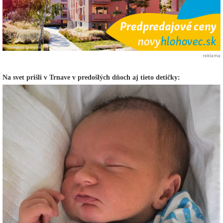
reklama
Na svet prišli v Trnave v predošlých dňoch aj tieto detičky: