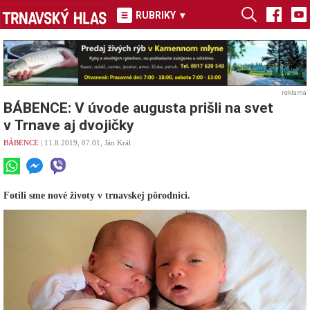
RUBRIKY
▾
reklama
BÁBENCE: V úvode augusta prišli na svet
v Trnave aj dvojičky
BÁBENCE
| 11.8.2019, 07.01, Ján Král
Fotili sme nové životy v trnavskej pôrodnici.