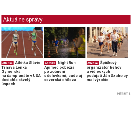
Aktuálne správy
Atlétka Slávie
Night Run
Špičkový
Atletika
Atletika
Atletika
Trnava Lenka
Apimed pobežia
organizátor behov
Gymerská
po zotmení
a vidieckych
na šampionáte v USA
s čelovkami, bude aj
podujatí Ján Szabo by
dosiahla skvelý
severská chôdza
mal výročie
úspech
reklama