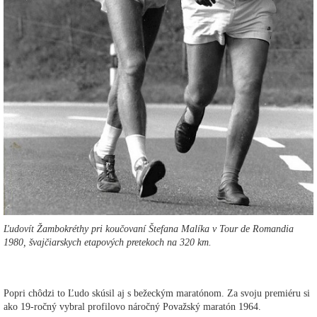
Ľudovít Žambokréthy pri koučovaní Štefana Malíka v Tour de Romandia
1980, švajčiarskych etapových pretekoch na 320 km.
Popri chôdzi to Ľudo skúsil aj s bežeckým maratónom. Za svoju premiéru si
ako 19-ročný vybral profilovo náročný Považský maratón 1964.