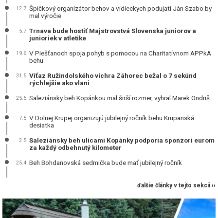
Špičkový organizátor behov a vidieckych podujatí Ján Szabo by
12.7.
mal výročie
Trnava bude hostiť Majstrovstvá Slovenska juniorov a
5.7.
junioriek v atletike
V Piešťanoch spoja pohyb s pomocou na Charitatívnom APPkA
19.6.
behu
Víťaz Ružindolského víchra Záhorec bežal o 7 sekúnd
31.5.
rýchlejšie ako vlani
Saleziánsky beh Kopánkou mal širší rozmer, vyhral Marek Ondriš
25.5.
V Dolnej Krupej organizujú jubilejný ročník behu Krupanská
7.5.
desiatka
Saleziánsky beh ulicami Kopánky podporia sponzori eurom
2.5.
za každý odbehnutý kilometer
Beh Bohdanovská sedmička bude mať jubilejný ročník
25.4.
ďalšie články v tejto sekcii ››