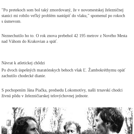
"Po pretekoch som bol taký zmordovaný, že v novomestskej železničnej
stanici mi robilo veľký problém nastúpiť do vlaku," spomenul po rokoch
s úsmevom.
Neznechutilo ho to. O rok znova prebehol 42 195 metrov z Nového Mesta
nad Váhom do Krakovian a späť.
Návrat k atletickej chôdzi
Po dvoch úspešných maratónskych behoch však Ľ. Žambokréthymu opäť
zachutilo chodecké dianie.
S pochopením Jána Piačka, predsedu Lokomotívy, našli trnavskí chodci
živnú pôdu v železničiarskej telovýchovnej jednote.