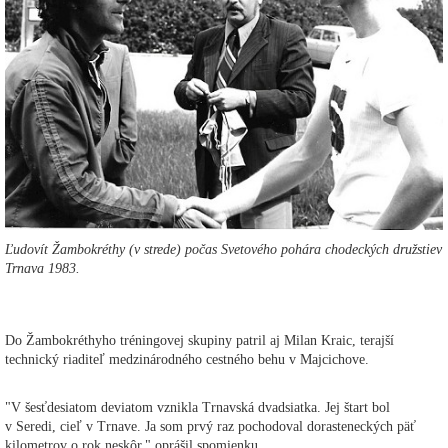
Ľudovít Žambokréthy (v strede) počas Svetového pohára chodeckých družstiev
Trnava 1983.
Do Žambokréthyho tréningovej skupiny patril aj Milan Kraic, terajší
technický riaditeľ medzinárodného cestného behu v Majcichove.
"V šesťdesiatom deviatom vznikla Trnavská dvadsiatka. Jej štart bol
v Seredi, cieľ v Trnave. Ja som prvý raz pochodoval dorasteneckých päť
kilometrov o rok neskôr," oprášil spomienku.