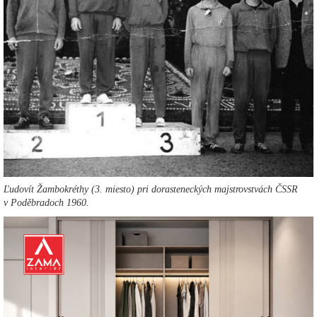
Ľudovít Žambokréthy (3. miesto) pri dorasteneckých majstrovstvách ČSSR
v Poděbradoch 1960.