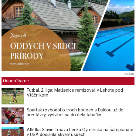
reklama
Odporúčame
Futbal, 2. liga: Malženice remizovali v Lehote pod
Vtáčnikom
Spartak rozhodol o troch bodoch s Duklou už do
prestávky, vyšvihol sa do čela tabuľky
Atlétka Slávie Trnava Lenka Gymerská na šampionáte
v USA dosiahla skvelý úspech