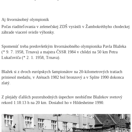
Aj štvornásobný olympionik
Počas riaditeľovania v zelenečskej ZDŠ vyrástli v Žambokréthyho chodeckej
záhrade viaceré svieže výhonky.
Spomenúť treba predovšetkým štvornásobného olympionika Pavla Blažeka
(* 9. 7. 1958, Trnava) a majstra ČSSR 1984 v chôdzi na 50 km Petra
Lukačoviča (* 2. 1. 1958, Trnava).
Blažek si z dvoch európskych šampionátov na 20-kilometrových tratiach
priniesol medailu, v Aténach 1982 bol bronzový a v Splite 1990 dokonca
zlatý.
Z plejády ďalších pozoruhodných úspechov neobíďme Blažekov svetový
rekord 1:18:13 h na 20 km. Dosiahol ho v Hildesheime 1990.