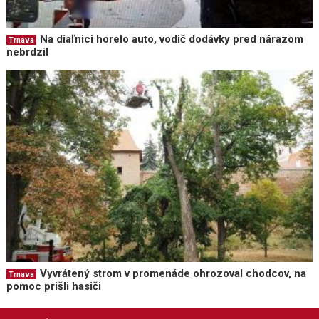
Na diaľnici horelo auto, vodič dodávky pred nárazom
Trnava
nebrdzil
Vyvrátený strom v promenáde ohrozoval chodcov, na
Trnava
pomoc prišli hasiči