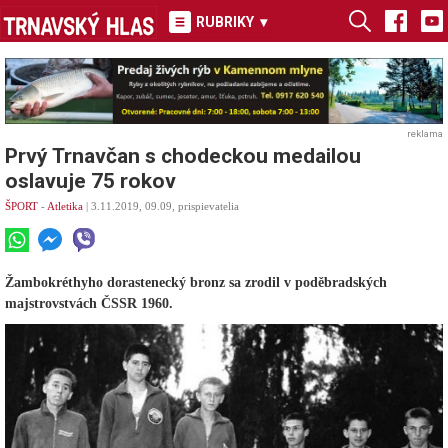
RUBRIKY
▾
reklama
Prvý Trnavčan s chodeckou medailou
oslavuje 75 rokov
ŠPORT
-
Atletika
| 3.11.2019, 09.09, prispievatelia
Žambokréthyho dorastenecký bronz sa zrodil v poděbradských
majstrovstvách ČSSR 1960.