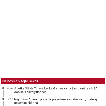
Najnovšie v tejto sekcii
Atlétka Slávie Trnava Lenka Gymerská na šampionáte v USA
včera
dosiahla skvelý úspech
Night Run Apimed pobežia po zotmení s čelovkami, bude aj
27.7.
severská chôdza