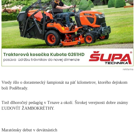
reklama
Vtedy išlo o dorastenecký šampionát na päť kilometrov, ktorého dejiskom
boli Poděbrady.
Tiež dlhoročný pedagóg v Trnave a okolí. Širokej verejnosti dobre známy
ĽUDOVÍT ŽAMBOKRÉTHY.
Maratónsky debut v devätnástich