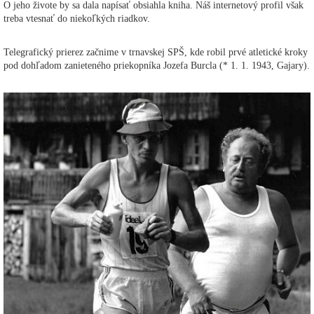
O jeho živote by sa dala napísať obsiahla kniha. Náš internetový profil však
treba vtesnať do niekoľkých riadkov.
Telegrafický prierez začnime v trnavskej SPŠ, kde robil prvé atletické kroky
pod dohľadom zanieteného priekopníka Jozefa Burcla (* 1. 1. 1943, Gajary).