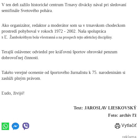
V ten deň zažilo historické centrum Trnavy divácky nával pri sledovaní
semifinále Svetového pohára.
Ako organizátor, redaktor a moderátor som sa v trnavskom chodeckom
prostredí pohyboval v rokoch 1972 - 2002. Naša spolupráca
s Ľ.
Žambokréthym bola všestranná a na prospech tejto atletickej disciplíny.
Terajší oslávenec odviedol pre kráľovnú športov obrovské penzum
dobrovoľnej činnosti.
Takéto verejné ocenenie od športového žurnalistu k 75. narodeninám si
zaslúži plným právom.
Ľudo, živijó!
Text: JAROSLAV LIESKOVSKÝ
Foto: archív ľž
Vytlačiť
reklama