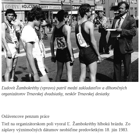
Ľudovít Žambokréthy (vpravo) patril medzi zakladateľov a dlhoročných
organizátorov Trnavskej dvadsiatky, neskôr Trnavskej desiatky.
Oslávencove penzum práce
Tiež na organizátorskom poli vyoral Ľ. Žambokréthy hlbokú brázdu. Zo
záplavy význimočných dátumov neobíďme predovšetkým 18. jún 1983.