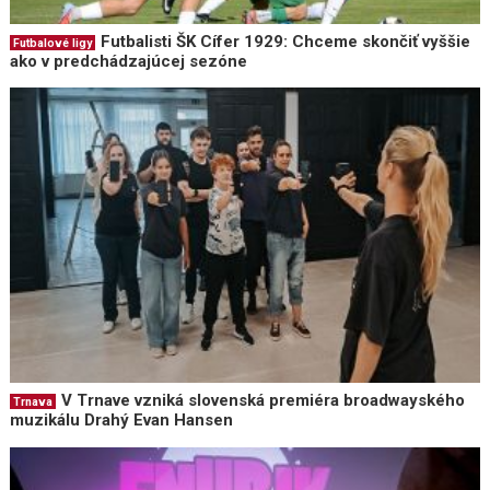
Futbalisti ŠK Cífer 1929: Chceme skončiť vyššie
Futbalové ligy
ako v predchádzajúcej sezóne
V Trnave vzniká slovenská premiéra broadwayského
Trnava
muzikálu Drahý Evan Hansen