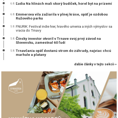
Ľudia Na hlinách mali skorý budíček, horel byt na prízemí
6.8.
Emmerova vila zažiarila v plnej kráse, opäť je ozdobou
6.8.
Ružového parku
FNURIK: Festival indie hier, hravého umenia a iných výmyslov sa
5.8.
vracia do Trnavy
Čínsky investor otvoril v Trnave svoj prvý závod na
5.8.
Slovensku, zamestnal 60 ľudí
Trnavčania opäť dostanú strom do záhrady, najviac chcú
5.8.
marhule a platany
ďalšie články v tejto sekcii ››