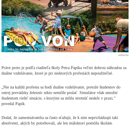
reklama
Práve preto je podľa riaditeľa školy Petra Papíka veľmi dobrou náhradou za
duálne vzdelávanie, ktoré je pri niektorých profesiách nepoužiteľné.
„Nie na každú profesiu sa hodí duálne vzdelávanie, pretože študentov do
ostrej prevádzky železníc nikto nemôže poslať. Simulátor však umožní
študentom riešiť situácie, s ktorými sa môžu stretnúť neskôr v praxi,“
povedal Papík.
Dodal, že zamestnávatelia sa často sťažujú, že k ním neprichádzajú takí
absolventi, akých by potrebovali, ale len máloktorí pomôžu školám.