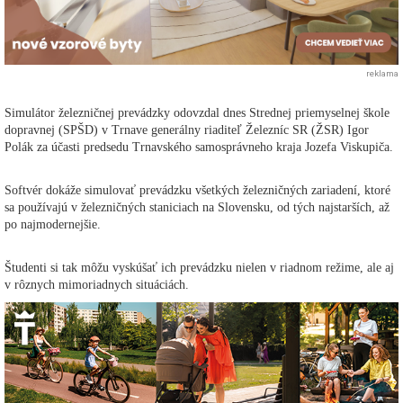
reklama
Simulátor železničnej prevádzky odovzdal dnes Strednej priemyselnej škole
dopravnej (SPŠD) v Trnave generálny riaditeľ Železníc SR (ŽSR) Igor
Polák za účasti predsedu Trnavského samosprávneho kraja Jozefa Viskupiča.
Softvér dokáže simulovať prevádzku všetkých železničných zariadení, ktoré
sa používajú v železničných staniciach na Slovensku, od tých najstarších, až
po najmodernejšie.
Študenti si tak môžu vyskúšať ich prevádzku nielen v riadnom režime, ale aj
v rôznych mimoriadnych situáciách.