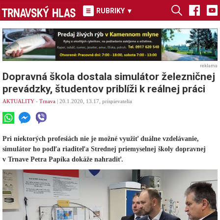
RUBRIKY
▾
reklama
Dopravná škola dostala simulátor železničnej
prevádzky, študentov priblíži k reálnej práci
AKTUALITY
-
Trnava
| 20.1.2020, 13.17, prispievatelia
Pri niektorých profesiách nie je možné využiť duálne vzdelávanie,
simulátor ho podľa riaditeľa Strednej priemyselnej školy dopravnej
v Trnave Petra Papíka dokáže nahradiť.