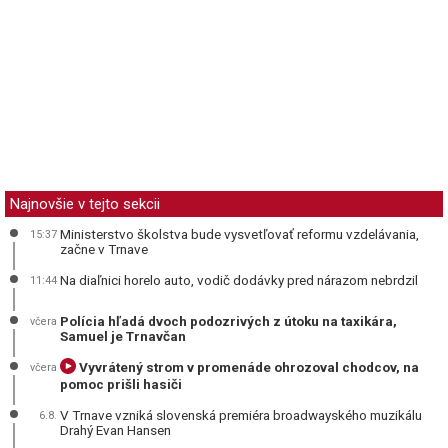
Najnovšie v tejto sekcii
Ministerstvo školstva bude vysvetľovať reformu vzdelávania,
15:37
začne v Trnave
Na diaľnici horelo auto, vodič dodávky pred nárazom nebrdzil
11:44
Polícia hľadá dvoch podozrivých z útoku na taxikára,
včera
Samuel je Trnavčan
Vyvrátený strom v promenáde ohrozoval chodcov, na
včera
pomoc prišli hasiči
V Trnave vzniká slovenská premiéra broadwayského muzikálu
6.8.
Drahý Evan Hansen