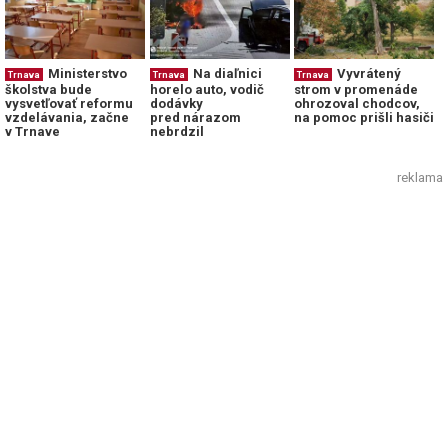
Ministerstvo
Na diaľnici
Vyvrátený
Trnava
Trnava
Trnava
školstva bude
horelo auto, vodič
strom v promenáde
vysvetľovať reformu
dodávky
ohrozoval chodcov,
vzdelávania, začne
pred nárazom
na pomoc prišli hasiči
v Trnave
nebrdzil
reklama