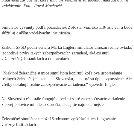
Študentom zariadenie, ktoré simuluje železničné zariadenia, nahradí duálne
vzdelávanie. Foto: Pavol Machovič
Simulátor vyvinutý podľa požiadaviek ŽSR stál viac ako 110-tisíc eur a bude
slúžiť aj ďalším vzdelávacím inštitúciám.
Žiakom SPŠD podľa učiteľa Marka Englera simulátor umožní reálne ovládať
jednotlivé prvky takých zabezpečovacích zariadení, aké existujú
v železničných staniciach a dopravniach.
„Niektoré železničné stanice simulátora kopírujú koľajové usporiadanie
reálnych železničných staníc na Slovensku, niektoré sú úplne vymyslené. Ale
všetky obsahujú reálne zabezpečovacie zariadenia,“ vysvetlil Engler.
Na Slovensku ešte stále fungujú aj veľmi staré zabezpečovacie zariadenie
z prvej polovice minulého storočia, ale aj tie najmodernejšie.
Železničný simulátor umožní študentom vyskúšať si ich fungovanie
v rôznych situáciách.