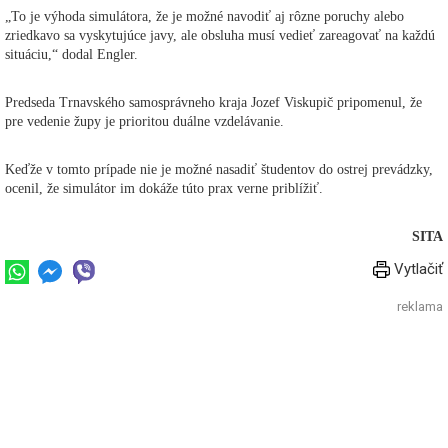
„To je výhoda simulátora, že je možné navodiť aj rôzne poruchy alebo
zriedkavo sa vyskytujúce javy, ale obsluha musí vedieť zareagovať na každú
situáciu,“ dodal Engler.
Predseda Trnavského samosprávneho kraja Jozef Viskupič pripomenul, že
pre vedenie župy je prioritou duálne vzdelávanie.
Keďže v tomto prípade nie je možné nasadiť študentov do ostrej prevádzky,
ocenil, že simulátor im dokáže túto prax verne priblížiť.
SITA
Vytlačiť
reklama