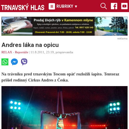
RUBRIKY
▾
reklama
Andres láka na opicu
RELAX
-
Reportáže
| 11.8.2011, 23.19, prispievatelia
Na trávniku pred trnavským Tescom opäť rozložili šapito. Tentoraz
prišiel rodinný Cirkus Andres z Česka.