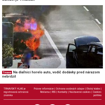
Na diaľnici horelo auto, vodič dodávky pred nárazom
Trnava
nebrdzil
TRNAVSKÝ HLAS je
Právne informácie
|
Ochrana osobných údajov
|
Etický kódex
|
registrovaná ochranná
Reklama
|
RSS
|
Kontakty
|
Nastavenie cookies
|
Cookies
známka
politika