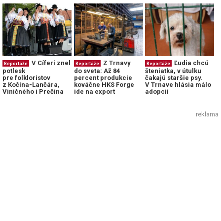
V Cíferi znel
Z Trnavy
Ľudia chcú
Reportáže
Reportáže
Reportáže
potlesk
do sveta: Až 84
šteniatka, v útulku
pre folkloristov
percent produkcie
čakajú staršie psy.
z Kočína-Lančára,
kováčne HKS Forge
V Trnave hlásia málo
Viničného i Prečína
ide na export
adopcií
reklama