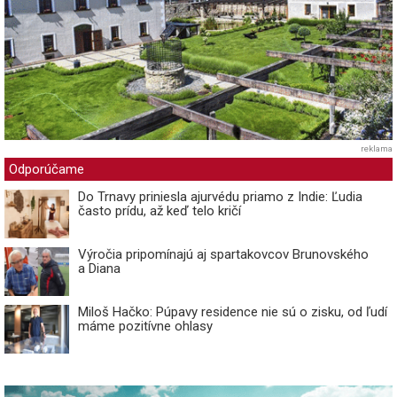
reklama
Odporúčame
Do Trnavy priniesla ajurvédu priamo z Indie: Ľudia
často prídu, až keď telo kričí
Výročia pripomínajú aj spartakovcov Brunovského
a Diana
Miloš Hačko: Púpavy residence nie sú o zisku, od ľudí
máme pozitívne ohlasy