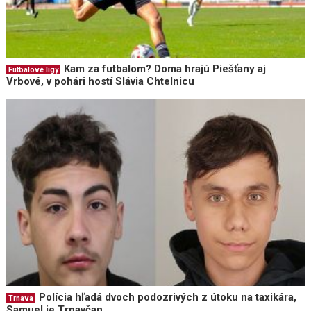
Kam za futbalom? Doma hrajú Piešťany aj
Futbalové ligy
Vrbové, v pohári hostí Slávia Chtelnicu
Polícia hľadá dvoch podozrivých z útoku na taxikára,
Trnava
Samuel je Trnavčan