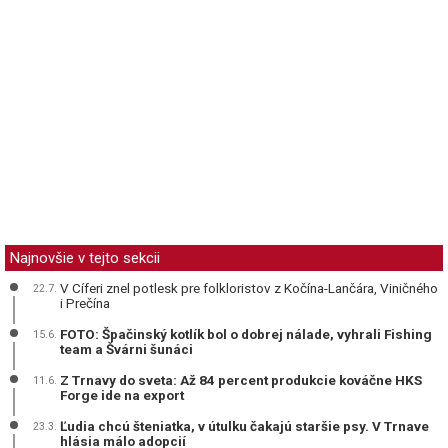
Najnovšie v tejto sekcii
V Cíferi znel potlesk pre folkloristov z Kočína-Lančára, Viničného
22.7.
i Prečína
FOTO: Špačinský kotlík bol o dobrej nálade, vyhrali Fishing
15.6.
team a Švárni šunáci
Z Trnavy do sveta: Až 84 percent produkcie kováčne HKS
11.6.
Forge ide na export
Ľudia chcú šteniatka, v útulku čakajú staršie psy. V Trnave
23.3.
hlásia málo adopcií