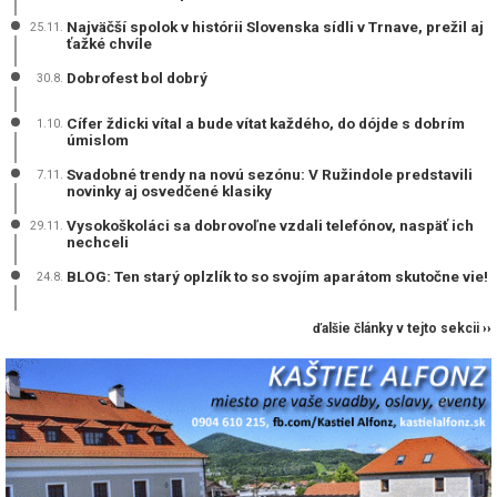
Najväčší spolok v histórii Slovenska sídli v Trnave, prežil aj
25.11.
ťažké chvíle
Dobrofest bol dobrý
30.8.
Cífer ždicki vítal a bude vítat každého, do dójde s dobrím
1.10.
úmislom
Svadobné trendy na novú sezónu: V Ružindole predstavili
7.11.
novinky aj osvedčené klasiky
Vysokoškoláci sa dobrovoľne vzdali telefónov, naspäť ich
29.11.
nechceli
BLOG: Ten starý oplzlík to so svojím aparátom skutočne vie!
24.8.
ďalšie články v tejto sekcii ››