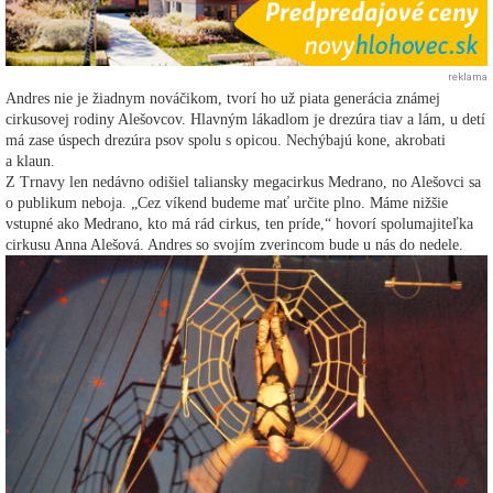
reklama
Andres nie je žiadnym nováčikom, tvorí ho už piata generácia známej
cirkusovej rodiny Alešovcov. Hlavným lákadlom je drezúra tiav a lám, u detí
má zase úspech drezúra psov spolu s opicou. Nechýbajú kone, akrobati
a klaun.
Z Trnavy len nedávno odišiel taliansky megacirkus Medrano, no Alešovci sa
o publikum neboja. „Cez víkend budeme mať určite plno. Máme nižšie
vstupné ako Medrano, kto má rád cirkus, ten príde,“ hovorí spolumajiteľka
cirkusu Anna Alešová. Andres so svojím zverincom bude u nás do nedele.