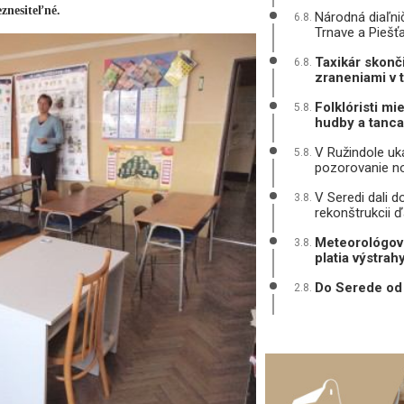
eznesiteľné.
Národná diaľni
6.8.
Trnave a Piešť
Taxikár skonč
6.8.
zraneniami v 
Folklóristi mi
5.8.
hudby a tanca
V Ružindole uká
5.8.
pozorovanie n
V Seredi dali d
3.8.
rekonštrukcii ď
Meteorológovi
3.8.
platia výstrah
Do Serede od 
2.8.