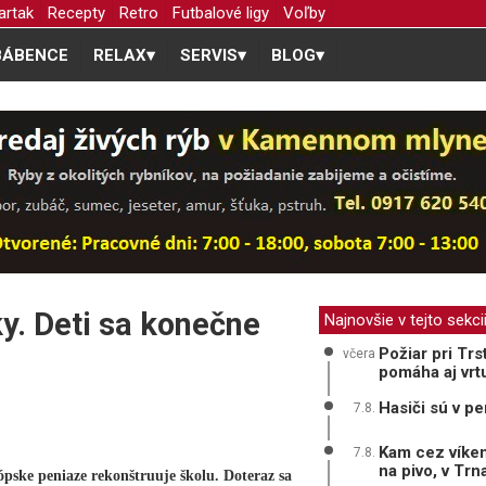
artak
Recepty
Retro
Futbalové ligy
Voľby
BÁBENCE
RELAX
▾
SERVIS
▾
BLOG
▾
y. Deti sa konečne
Najnovšie v tejto sekci
Požiar pri Trs
včera
pomáha aj vrt
Hasiči sú v pe
7.8.
Kam cez víken
7.8.
na pivo, v Tr
 peniaze rekonštruuje školu. Doteraz sa