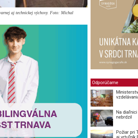
varnej aj technickej výchovy. Foto: Michal
Odporúčame
Ministerst
vzdelávani
Na diaľnic
nebrdzil
Požiar pri
aj vrtuľní