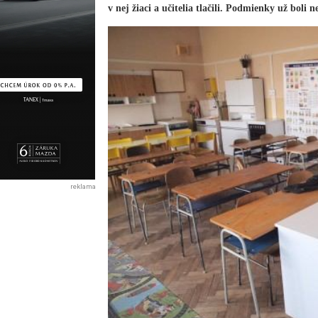
v nej žiaci a učitelia tlačili. Podmienky už boli n
reklama