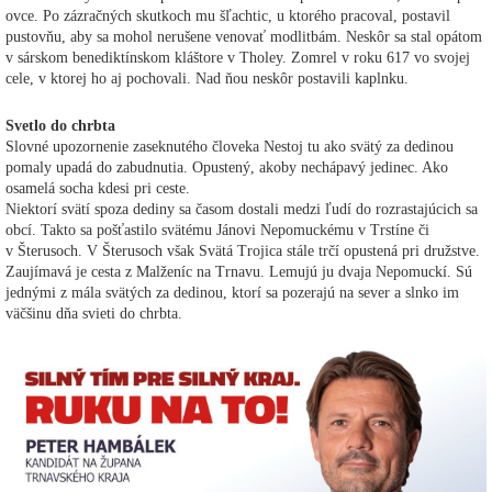
ovce. Po zázračných skutkoch mu šľachtic, u ktorého pracoval, postavil
pustovňu, aby sa mohol nerušene venovať modlitbám. Neskôr sa stal opátom
v sárskom benediktínskom kláštore v Tholey. Zomrel v roku 617 vo svojej
cele, v ktorej ho aj pochovali. Nad ňou neskôr postavili kaplnku.
Svetlo do chrbta
Slovné upozornenie zaseknutého človeka Nestoj tu ako svätý za dedinou
pomaly upadá do zabudnutia. Opustený, akoby nechápavý jedinec. Ako
osamelá socha kdesi pri ceste.
Niektorí svätí spoza dediny sa časom dostali medzi ľudí do rozrastajúcich sa
obcí. Takto sa pošťastilo svätému Jánovi Nepomuckému v Trstíne či
v Šterusoch. V Šterusoch však Svätá Trojica stále trčí opustená pri družstve.
Zaujímavá je cesta z Malženíc na Trnavu. Lemujú ju dvaja Nepomuckí. Sú
jednými z mála svätých za dedinou, ktorí sa pozerajú na sever a slnko im
väčšinu dňa svieti do chrbta.