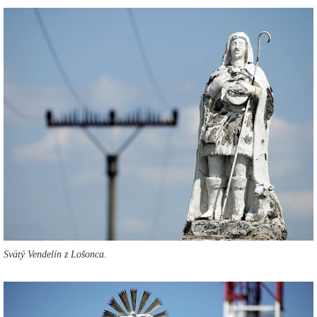
Svätý Vendelín z Lošonca.