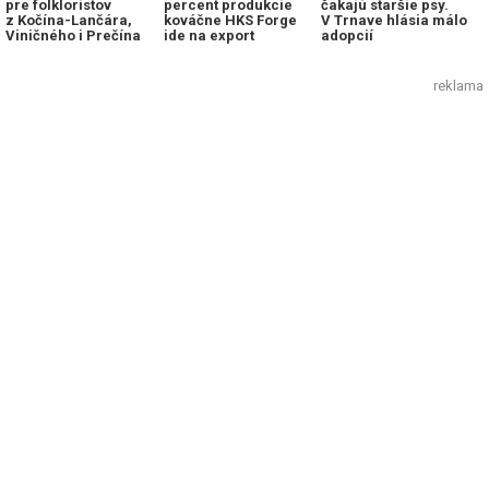
pre folkloristov
percent produkcie
čakajú staršie psy.
z Kočína-Lančára,
kováčne HKS Forge
V Trnave hlásia málo
Viničného i Prečína
ide na export
adopcií
reklama