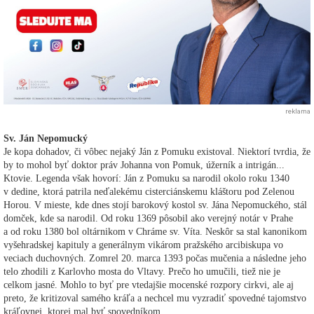
reklama
Sv. Ján Nepomucký
Je kopa dohadov, či vôbec nejaký Ján z Pomuku existoval. Niektorí tvrdia, že
by to mohol byť doktor práv Johanna von Pomuk, úžerník a intrigán...
Ktovie. Legenda však hovorí: Ján z Pomuku sa narodil okolo roku 1340
v dedine, ktorá patrila neďalekému cisterciánskemu kláštoru pod Zelenou
Horou. V mieste, kde dnes stojí barokový kostol sv. Jána Nepomuckého, stál
domček, kde sa narodil. Od roku 1369 pôsobil ako verejný notár v Prahe
a od roku 1380 bol oltárnikom v Chráme sv. Víta. Neskôr sa stal kanonikom
vyšehradskej kapituly a generálnym vikárom pražského arcibiskupa vo
veciach duchovných. Zomrel 20. marca 1393 počas mučenia a následne jeho
telo zhodili z Karlovho mosta do Vltavy. Prečo ho umučili, tiež nie je
celkom jasné. Mohlo to byť pre vtedajšie mocenské rozpory cirkvi, ale aj
preto, že kritizoval samého kráľa a nechcel mu vyzradiť spovedné tajomstvo
kráľovnej, ktorej mal byť spovedníkom.