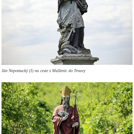
Ján Nepomucký (I) na ceste z Malženíc do Trnavy.