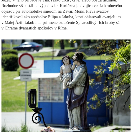
Jozef. V jeho prípade je však ťažko určiť, či je, alebo bol za dedinou.
Rozhodne však stál na výpadovke. Kuriózna je dvojica vedľa kruhového
objazdu pri automobilke smerom na Zavar. Mons. Pleva svätcov
identifikoval ako apoštolov Filipa a Jakuba, ktorí ohlasovali evanjelium
v Malej Ázii. Jakub mal pri mene označenie Spravodlivý. Ich hroby sú
v Chráme dvanástich apoštolov v Ríme.