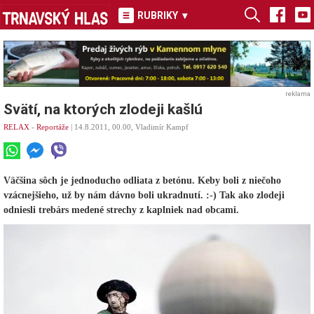
RUBRIKY
▾
reklama
Svätí, na ktorých zlodeji kašlú
RELAX
-
Reportáže
| 14.8.2011, 00.00, Vladimír Kampf
Väčšina sôch je jednoducho odliata z betónu. Keby boli z niečoho
vzácnejšieho, už by nám dávno boli ukradnutí. :-) Tak ako zlodeji
odniesli trebárs medené strechy z kaplniek nad obcami.