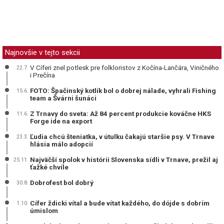
Najnovšie v tejto sekcii
V Cíferi znel potlesk pre folkloristov z Kočína-Lančára, Viničného
22.7.
i Prečína
FOTO: Špačinský kotlík bol o dobrej nálade, vyhrali Fishing
15.6.
team a Švárni šunáci
Z Trnavy do sveta: Až 84 percent produkcie kováčne HKS
11.6.
Forge ide na export
Ľudia chcú šteniatka, v útulku čakajú staršie psy. V Trnave
23.3.
hlásia málo adopcií
Najväčší spolok v histórii Slovenska sídli v Trnave, prežil aj
25.11.
ťažké chvíle
Dobrofest bol dobrý
30.8.
Cífer ždicki vítal a bude vítat každého, do dójde s dobrím
1.10.
úmislom