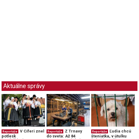
Aktuálne správy
V Cíferi znel
Z Trnavy
Ľudia chcú
Reportáže
Reportáže
Reportáže
potlesk
do sveta: Až 84
šteniatka, v útulku