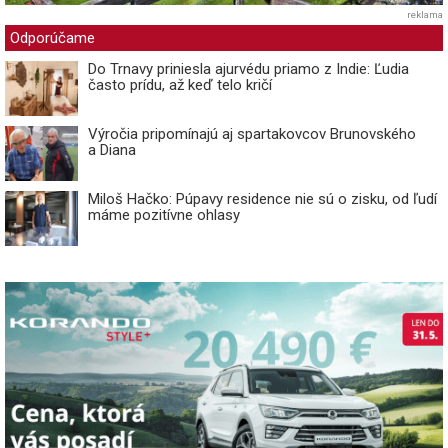
reklama
Odporúčame
Do Trnavy priniesla ajurvédu priamo z Indie: Ľudia
často prídu, až keď telo kričí
Výročia pripomínajú aj spartakovcov Brunovského
a Diana
Miloš Hačko: Púpavy residence nie sú o zisku, od ľudí
máme pozitívne ohlasy