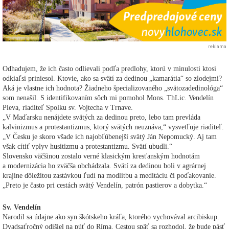
reklama
Odhadujem, že ich často odlievali podľa predlohy, ktorú v minulosti ktosi
odkiaľsi priniesol. Ktovie, ako sa svätí za dedinou „kamarátia“ so zlodejmi?
Aká je vlastne ich hodnota? Žiadneho špecializovaného „svätozadedinológa“
som nenašil. S identifikovaním sôch mi pomohol Mons. ThLic. Vendelín
Pleva, riaditeľ Spolku sv. Vojtecha v Trnave.
„V Maďarsku nenájdete svätých za dedinou preto, lebo tam prevláda
kalvinizmus a protestantizmus, ktorý svätých neuznáva,“ vysvetľuje riaditeľ.
„V Česku je skoro všade ich najobľúbenejší svätý Ján Nepomucký. Aj tam
však cítiť vplyv husitizmu a protestantizmu. Svätí ubudli.“
Slovensko väčšinou zostalo verné klasickým kresťanským hodnotám
a modernizácia ho zväčša obchádzala. Svätí za dedinou boli v agrárnej
krajine dôležitou zastávkou ľudí na modlitbu a meditáciu či poďakovanie.
„Preto je často pri cestách svätý Vendelín, patrón pastierov a dobytka.“
Sv. Vendelín
Narodil sa údajne ako syn škótskeho kráľa, ktorého vychovával arcibiskup.
Dvadsaťročný odišiel na púť do Ríma. Cestou späť sa rozhodol, že bude pásť