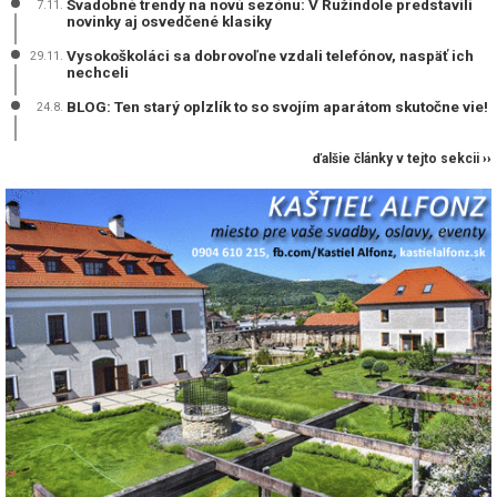
Svadobné trendy na novú sezónu: V Ružindole predstavili
7.11.
novinky aj osvedčené klasiky
Vysokoškoláci sa dobrovoľne vzdali telefónov, naspäť ich
29.11.
nechceli
BLOG: Ten starý oplzlík to so svojím aparátom skutočne vie!
24.8.
ďalšie články v tejto sekcii ››