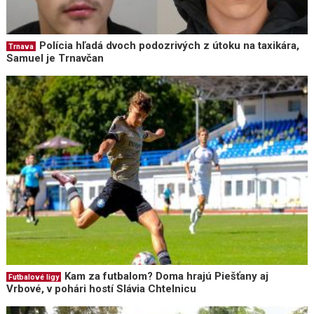
Polícia hľadá dvoch podozrivých z útoku na taxikára,
Trnava
Samuel je Trnavčan
Kam za futbalom? Doma hrajú Piešťany aj
Futbalové ligy
Vrbové, v pohári hostí Slávia Chtelnicu