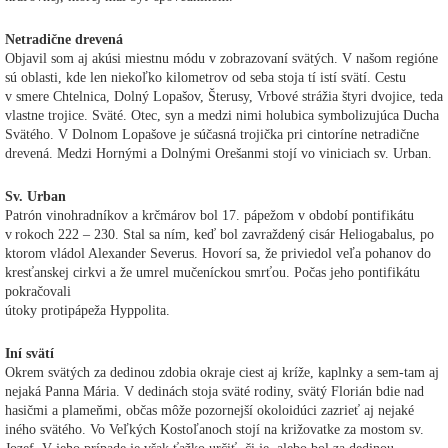
Netradične drevená
Objavil som aj akúsi miestnu módu v zobrazovaní svätých. V našom regióne
sú oblasti, kde len niekoľko kilometrov od seba stoja tí istí svätí. Cestu
v smere Chtelnica, Dolný Lopašov, Šterusy, Vrbové strážia štyri dvojice, teda
vlastne trojice. Sväté. Otec, syn a medzi nimi holubica symbolizujúca Ducha
Svätého. V Dolnom Lopašove je súčasná trojička pri cintoríne netradične
drevená. Medzi Hornými a Dolnými Orešanmi stojí vo viniciach sv. Urban.
Sv. Urban
Patrón vinohradníkov a krčmárov bol 17. pápežom v období pontifikátu
v rokoch 222 – 230. Stal sa ním, keď bol zavraždený cisár Heliogabalus, po
ktorom vládol Alexander Severus. Hovorí sa, že priviedol veľa pohanov do
kresťanskej cirkvi a že umrel mučeníckou smrťou. Počas jeho pontifikátu
pokračovali
útoky protipápeža Hyppolita.
Iní svätí
Okrem svätých za dedinou zdobia okraje ciest aj kríže, kaplnky a sem-tam aj
nejaká Panna Mária. V dedinách stoja sväté rodiny, svätý Florián bdie nad
hasičmi a plameňmi, občas môže pozornejší okoloidúci zazrieť aj nejaké
iného svätého. Vo Veľkých Kostoľanoch stojí na križovatke za mostom sv.