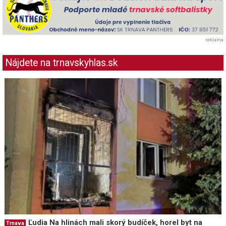
reklama
Nájdete na trnavskyhlas.sk
Ľudia Na hlinách mali skorý budíček, horel byt na
Trnava