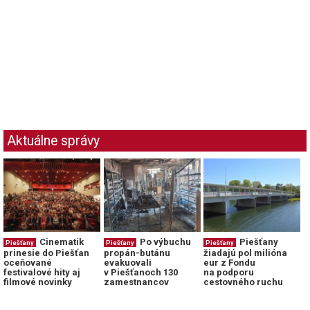
Aktuálne správy
Cinematik
Po výbuchu
Piešťany
Piešťany
Piešťany
Piešťany
prinesie do Piešťan
propán-butánu
žiadajú pol milióna
oceňované
evakuovali
eur z Fondu
festivalové hity aj
v Piešťanoch 130
na podporu
filmové novinky
zamestnancov
cestovného ruchu