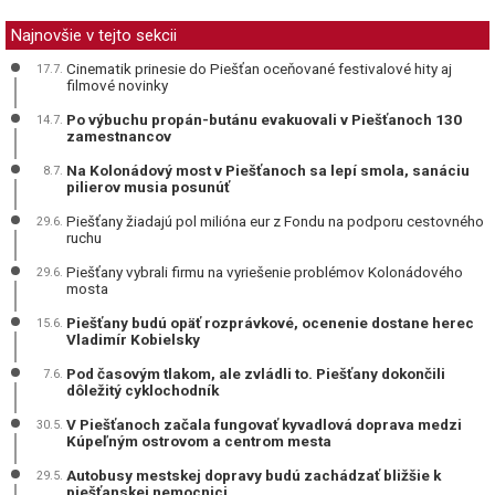
Najnovšie v tejto sekcii
Cinematik prinesie do Piešťan oceňované festivalové hity aj
17.7.
filmové novinky
Po výbuchu propán-butánu evakuovali v Piešťanoch 130
14.7.
zamestnancov
Na Kolonádový most v Piešťanoch sa lepí smola, sanáciu
8.7.
pilierov musia posunúť
Piešťany žiadajú pol milióna eur z Fondu na podporu cestovného
29.6.
ruchu
Piešťany vybrali firmu na vyriešenie problémov Kolonádového
29.6.
mosta
Piešťany budú opäť rozprávkové, ocenenie dostane herec
15.6.
Vladimír Kobielsky
Pod časovým tlakom, ale zvládli to. Piešťany dokončili
7.6.
dôležitý cyklochodník
V Piešťanoch začala fungovať kyvadlová doprava medzi
30.5.
Kúpeľným ostrovom a centrom mesta
Autobusy mestskej dopravy budú zachádzať bližšie k
29.5.
piešťanskej nemocnici