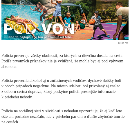
reklama
Polícia preveruje všetky okolnosti, za ktorých sa dievčina dostala na cestu.
Podľa prvotných príznakov nie je vylúčené, že mohla byť aj pod vplyvom
alkoholu.
Polícia preverila alkohol aj u zúčastnených vodičov, dychové skúšky boli
v oboch prípadoch negatívne. Na miesto udalosti bol privolaný aj znalec
z odboru cestná doprava, ktorý poskytne polícii presnejšie informácie
k priebehu nehody.
Polícia na sociálnej sieti v súvislosti s nehodou upozorňuje, že aj keď leto
ešte ani poriadne nezačalo, ide v priebehu pár dní o ďalšie zbytočné úmrtie
na cestách.