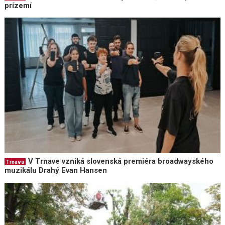
prízemí
V Trnave vzniká slovenská premiéra broadwayského
Trnava
muzikálu Drahý Evan Hansen