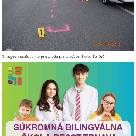
K tragédii došlo mimo priechodu pre chodcov. Foto: PZ SR