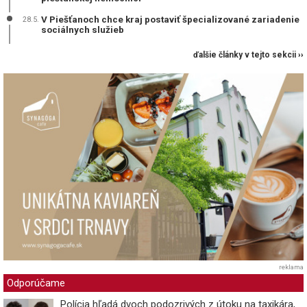
V Piešťanoch chce kraj postaviť špecializované zariadenie
28.5.
sociálnych služieb
ďalšie články v tejto sekcii ››
reklama
Odporúčame
Polícia hľadá dvoch podozrivých z útoku na taxikára,