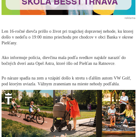
reklama
Len 16-ročné dievča prišlo o život pri tragickej dopravnej nehode, ku ktorej
došlo v nedeľu o 19:00 mimo priechodu pre chodcov v obci Banka v okrese
Piešťany.
Ako informuje polícia, dievčina mala podľa svedkov najskôr naraziť do
bočných dverí auta Opel Astra, ktoré išlo od Piešťan na Ratnovce.
Po náraze spadla na zem a vzápätí došlo k stretu s ďalším autom VW Golf,
pod ktorým uviazla. Vážnym zraneniam na mieste nehody podľahla.