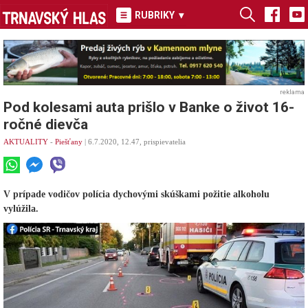
RUBRIKY
▾
reklama
Pod kolesami auta prišlo v Banke o život 16-
ročné dievča
AKTUALITY
-
Piešťany
| 6.7.2020, 12.47, prispievatelia
V prípade vodičov polícia dychovými skúškami požitie alkoholu
vylúžila.