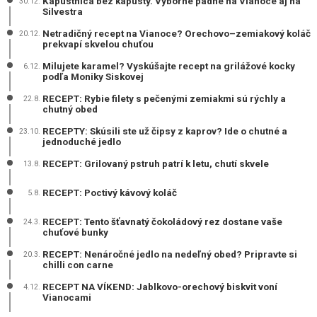
Kapustnica bez kapusty. Výborne padne na Vianoce aj na
30.12.
Silvestra
Netradičný recept na Vianoce? Orechovo–zemiakový koláč
20.12.
prekvapí skvelou chuťou
Milujete karamel? Vyskúšajte recept na grilážové kocky
6.12.
podľa Moniky Siskovej
RECEPT: Rybie filety s pečenými zemiakmi sú rýchly a
22.8.
chutný obed
RECEPTY: Skúsili ste už čipsy z kaprov? Ide o chutné a
23.10.
jednoduché jedlo
RECEPT: Grilovaný pstruh patrí k letu, chutí skvele
13.8.
RECEPT: Poctivý kávový koláč
5.8.
RECEPT: Tento šťavnatý čokoládový rez dostane vaše
24.3.
chuťové bunky
RECEPT: Nenáročné jedlo na nedeľný obed? Pripravte si
20.3.
chilli con carne
RECEPT NA VÍKEND: Jablkovo-orechový biskvit voní
4.12.
Vianocami