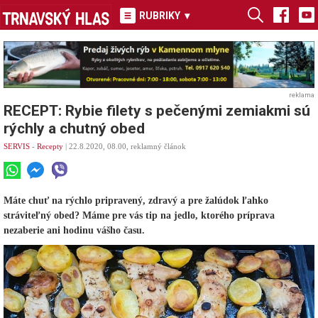
RUBRIKY
▾
reklama
RECEPT: Rybie filety s pečenými zemiakmi sú
rýchly a chutný obed
SERVIS
-
Recepty
| 22.8.2020, 08.00, reklamný článok
Máte chuť na rýchlo pripravený, zdravý a pre žalúdok ľahko
stráviteľný obed? Máme pre vás tip na jedlo, ktorého príprava
nezaberie ani hodinu vášho času.