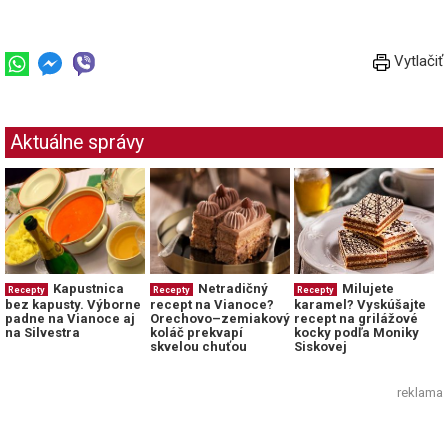
Vytlačiť
Aktuálne správy
Milujete
Kapustnica
Netradičný
Recepty
Recepty
Recepty
karamel? Vyskúšajte
bez kapusty. Výborne
recept na Vianoce?
recept na grilážové
padne na Vianoce aj
Orechovo–zemiakový
kocky podľa Moniky
na Silvestra
koláč prekvapí
Siskovej
skvelou chuťou
reklama