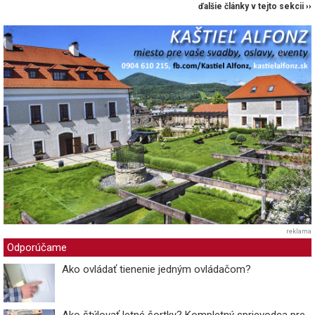
ďalšie články v tejto sekcii ››
reklama
Odporúčame
Ako ovládať tienenie jedným ovládačom?
Ako štýlovať letné šortky? Kompletný sprievodca pre