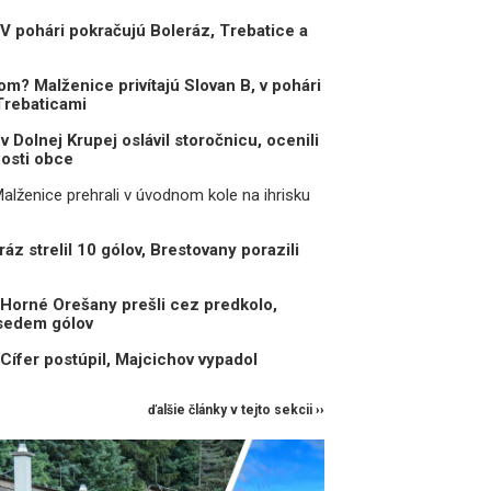
 V pohári pokračujú Boleráz, Trebatice a
om? Malženice privítajú Slovan B, v pohári
Trebaticami
v Dolnej Krupej oslávil storočnicu, ocenili
osti obce
: Malženice prehrali v úvodnom kole na ihrisku
ráz strelil 10 gólov, Brestovany porazili
 Horné Orešany prešli cez predkolo,
 sedem gólov
 Cífer postúpil, Majcichov vypadol
ďalšie články v tejto sekcii ››