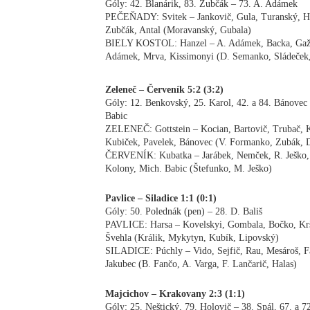
Góly: 42. Blanárik, 83. Zubčák – 73. A. Adámek
PEČEŇADY: Svitek – Jankovič, Gula, Turanský, Hor
Zubčák, Antal (Moravanský, Gubala)
BIELY KOSTOL: Hanzel – A. Adámek, Backa, Gažovi
Adámek, Mrva, Kissimonyi (D. Semanko, Sládeček,
Zeleneč – Červeník 5:2 (3:2)
Góly: 12. Benkovský, 25. Karol, 42. a 84. Bánovec 
Babic
ZELENEČ: Gottstein – Kocian, Bartovič, Trubač, K
Kubiček, Pavelek, Bánovec (V. Formanko, Zubák, 
ČERVENÍK: Kubatka – Jarábek, Nemček, R. Ješko, 
Kolony, Mich. Babic (Štefunko, M. Ješko)
Pavlice – Siladice 1:1 (0:1)
Góly: 50. Polednák (pen) – 28. D. Bališ
PAVLICE: Harsa – Kovelskyi, Gombala, Bočko, Kršt
Švehla (Králik, Mykytyn, Kubík, Lipovský)
SILADICE: Púchly – Vido, Sejfič, Rau, Mesároš, Fan
Jakubec (B. Fančo, A. Varga, F. Lančarič, Halas)
Majcichov – Krakovany 2:3 (1:1)
Góly: 25. Neštický, 79. Holovič – 38. Spál, 67. a 