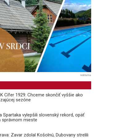
reklama
 ŠK Cífer 1929: Chceme skončiť vyššie ako
dzajúcej sezóne
a Spartaka vylepšili slovenský rekord, opäť
a správnom mieste
prava: Zavar zdolal Košolnú, Dubovany strelili