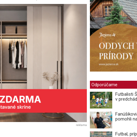
Odporúčame
Futbalisti
v predchá
Fanúšikovi
pomohli n
reklama
Futbal, prí