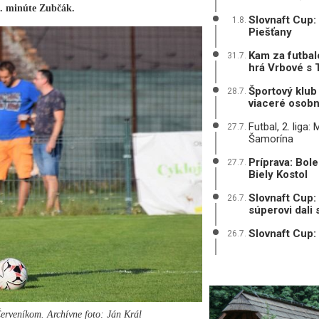
3. minúte Zubčák.
Slovnaft Cup:
1.8.
Piešťany
Kam za futbal
31.7.
hrá Vrbové s 
Športový klub 
28.7.
viaceré osobn
Futbal, 2. liga
27.7.
Šamorína
Príprava: Bole
27.7.
Biely Kostol
Slovnaft Cup:
26.7.
súperovi dali
Slovnaft Cup:
26.7.
Červeníkom. Archívne foto: Ján Král