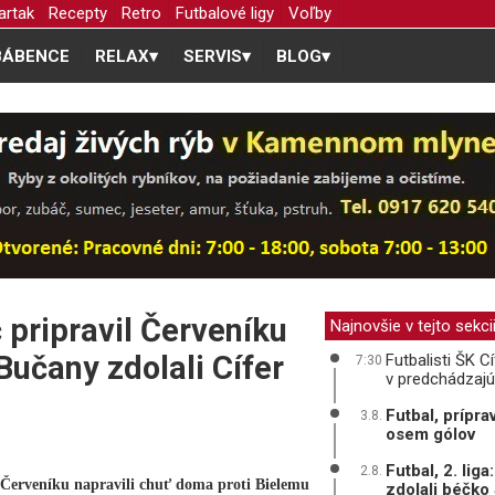
artak
Recepty
Retro
Futbalové ligy
Voľby
BÁBENCE
RELAX
▾
SERVIS
▾
BLOG
▾
č pripravil Červeníku
Najnovšie v tejto sekci
Bučany zdolali Cífer
Futbalisti ŠK 
7:30
v predchádzaj
Futbal, prípra
3.8.
osem gólov
Futbal, 2. lig
2.8.
 Červeníku napravili chuť doma proti Bielemu
zdolali béčko