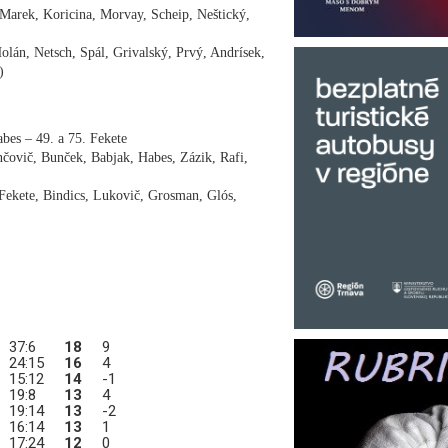
arek, Koricina, Morvay, Scheip, Neštický,
n, Netsch, Spál, Grivalský, Prvý, Andrísek,
)
bes – 49. a 75. Fekete
ovič, Bunček, Babjak, Habes, Zázik, Rafi,
Fekete, Bindics, Lukovič, Grosman, Glós,
37:6
18
9
24:15
16
4
15:12
14
-1
19:8
13
4
19:14
13
-2
16:14
13
1
17:24
12
0