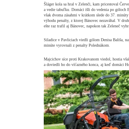
Šláger kola sa hral v Zelenči, kam pricestoval Červe
a vedie tabuľku. Domáci išli do vedenia po góloch 
však dvoma zásahmi v krátkom slede do 37. minúty
výhodu penalty, z ktorej Bánovec nezaváhal. V druho
ešte raz trafil aj Bánovec, napokon tak Zeleneč vyhra
Siladice v Pavliciach viedli gólom Denisa Bališa, n
minúte vyrovnali z penalty Polednákom.
Majcichov síce proti Krakovanom viedol, hostia vš
a doviedli ho do víťazného konca, aj keď domáci Ho