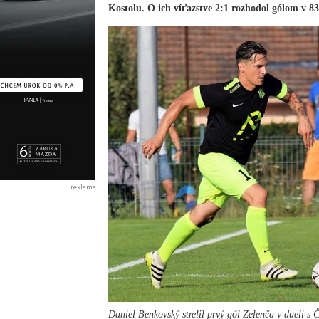
Kostolu. O ich víťazstve 2:1 rozhodol gólom v 8
reklama
Daniel Benkovský strelil prvý gól Zelenča v dueli s 