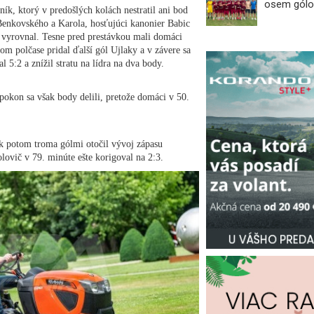
osem gólo
ník, ktorý v predošlých kolách nestratil ani bod
Benkovského a Karola, hosťujúci kanonier Babic
 vyrovnal. Tesne pred prestávkou mali domáci
m polčase pridal ďalší gól Ujlaky a v závere sa
l 5:2 a znížil stratu na lídra na dva body.
apokon sa však body delili, pretože domáci v 50.
ak potom troma gólmi otočil vývoj zápasu
lovič v 79. minúte ešte korigoval na 2:3.