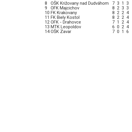
8
OŠK Križovany nad Dudváhom
7
3
1
9
OFK Majcichov
8
2
3
3
10
FK Krakovany
8
2
2
4
11
FK Biely Kostol
8
2
2
4
12
OFK - Drahovce
7
1
2
4
13
MTK Leopoldov
6
0
2
4
14
OŠK Zavar
7
0
1
6