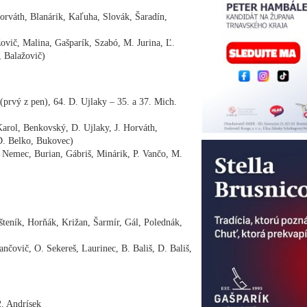
váth, Blanárik, Kaľuha, Slovák, Šaradín,
č, Malina, Gašparík, Szabó, M. Jurina, Ľ.
 Balažovič)
(prvý z pen), 64. D. Ujlaky – 35. a 37. Mich.
arol, Benkovský, D. Ujlaky, J. Horváth,
D. Belko, Bukovec)
Nemec, Burian, Gábriš, Minárik, P. Vančo, M.
eník, Horňák, Križan, Šarmír, Gál, Polednák,
čovič, O. Sekereš, Laurinec, B. Bališ, D. Bališ,
72. Andrísek