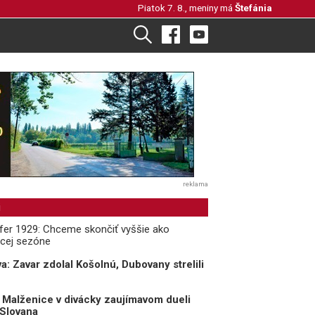
Piatok 7. 8., meniny má
Štefánia
reklama
i
Cífer 1929: Chceme skončiť vyššie ako
úcej sezóne
va: Zavar zdolal Košolnú, Dubovany strelili
a: Malženice v divácky zaujímavom dueli
 Slovana