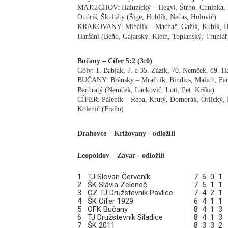
MAJCICHOV: Haluzický – Hegyi, Štrbo, Cuninka, M
Ondriš, Škultéty (Šige, Hoblík, Nečas, Holovič)
KRAKOVANY: Mihálik – Machač, Gažík, Kubík, Holá
Haršáni (Beňo, Gajarský, Klein, Toplanský, Truhlář
Bučany – Cífer 5:2 (3:0)
Góly: 1. Babjak, 7. a 35. Zázik, 70. Nemček, 89. Ha
BUČANY: Bránsky – Mračník, Bindics, Malich, Fanč
Bachratý (Nemček, Lackovič, Loti, Pet. Krška)
CÍFER: Páleník – Repa, Krutý, Domorák, Orlický, 
Kolenič (Fraňo)
Drahovce – Križovany - odložili
Leopoldov – Zavar - odložili
1
TJ Slovan Červeník
7
6
0
1
2
ŠK Slávia Zeleneč
7
5
1
1
3
OZ TJ Družstevník Pavlice
7
4
2
1
4
ŠK Cífer 1929
6
4
1
1
5
OFK Bučany
8
4
1
3
6
TJ Družstevník Siladice
8
4
1
3
7
ŠK 2011
8
3
3
2