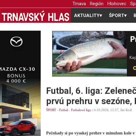
Trnava
Región
Hlohovec
Sp
AKTUALITY
▾
ŠPORT
▾
Futbal, 6. liga: Zelene
prvú prehru v sezóne, 
ŠPORT
-
Futbal
-
Futbalové ligy
| 4.10.2020, 13.57, Ján Král
Pečeňady si po vysokej prehre v minulom kole v