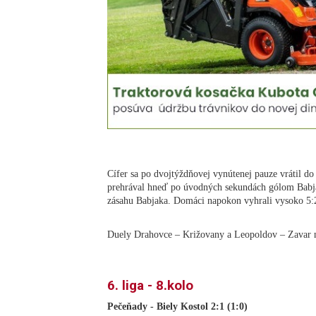
Cífer sa po dvojtýždňovej vynútenej pauze vrátil d
prehrával hneď po úvodných sekundách gólom Babj
zásahu Babjaka. Domáci napokon vyhrali vysoko 5:
Duely Drahovce – Križovany a Leopoldov – Zavar n
6. liga - 8.kolo
Pečeňady - Biely Kostol 2:1 (1:0)