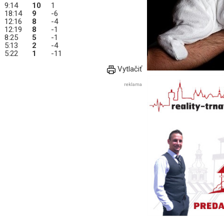
3
9:14
10
1
18:14
9
-6
12:16
8
-4
12:19
8
-1
8:25
5
-1
5:13
2
-4
5:22
1
-11
Vytlačiť
reklama