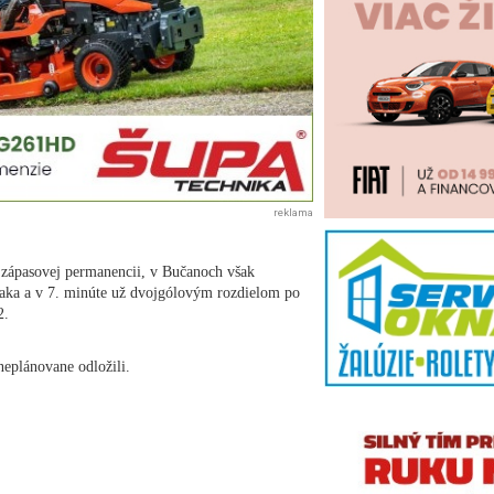
reklama
o zápasovej permanencii, v Bučanoch však
aka a v 7. minúte už dvojgólovým rozdielom po
2.
eplánovane odložili.