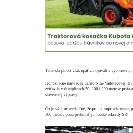
Trnavskí plavci však opäť zabojovali a výborne rep
Jednoznačne najviac sa darilo Nine Vadovičovej (SŠŠ 
zvíťazila v disciplínach 50, 100 i 200 metrov prsia a
slovenskej výpravy.
Čo je však neuveriteľné, že po tak improvizovanej p
100 metrov prsia prekonať juniorské rekordy SR!