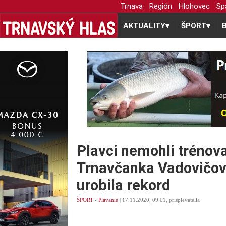
Trnava
Región
Hlohovec
Sp
AKTUALITY
▾
ŠPORT
▾
Plavci nemohli trénova
Trnavčanka Vadovičov
urobila rekord
ŠPORT
-
Plávanie
| 17.11.2020, 09.01, prispievatelia