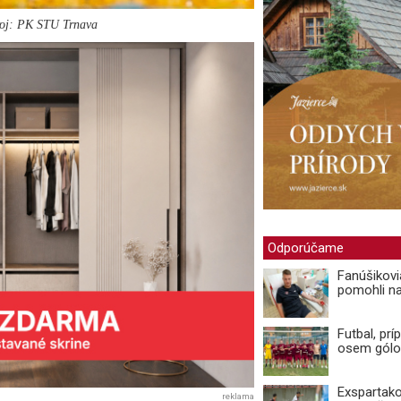
droj: PK STU Trnava
Odporúčame
Fanúšikovi
pomohli n
Futbal, prí
osem gólo
Exspartako
reklama