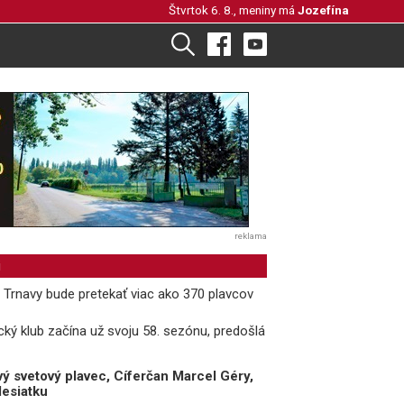
Štvrtok 6. 8., meniny má
Jozefína
reklama
i
 Trnavy bude pretekať viac ako 370 plavcov
cký klub začína už svoju 58. sezónu, predošlá
vý svetový plavec, Cíferčan Marcel Géry,
desiatku