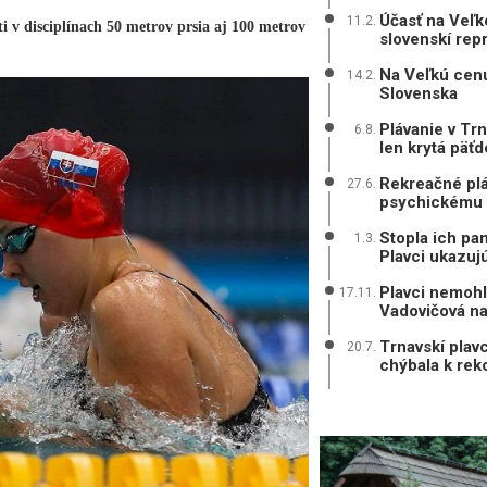
Účasť na Veľke
11.2.
 v disciplínach 50 metrov prsia aj 100 metrov
slovenskí rep
Na Veľkú cenu
14.2.
Slovenska
Plávanie v Tr
6.8.
len krytá päťd
Rekreačné plá
27.6.
psychickému 
Stopla ich pa
1.3.
Plavci ukazujú
Plavci nemohl
17.11.
Vadovičová na
Trnavskí plav
20.7.
chýbala k rek