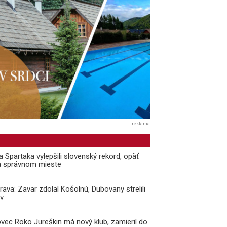
reklama
a Spartaka vylepšili slovenský rekord, opäť
a správnom mieste
prava: Zavar zdolal Košolnú, Dubovany strelili
v
vec Roko Jureškin má nový klub, zamieril do