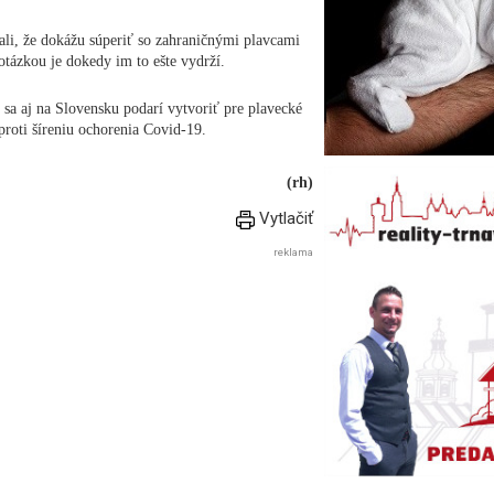
li, že dokážu súperiť so zahraničnými plavcami
tázkou je dokedy im to ešte vydrží.
 sa aj na Slovensku podarí vytvoriť pre plavecké
proti šíreniu ochorenia Covid-19.
(rh)
Vytlačiť
reklama