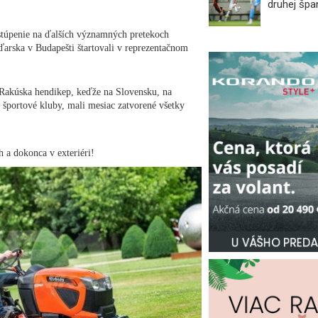
druhej špan
túpenie na ďalších významných pretekoch
arska v Budapešti štartovali v reprezentačnom
.
 Rakúska hendikep, keďže na Slovensku, na
 športové kluby, mali mesiac zatvorené všetky
h a dokonca v exteriéri!