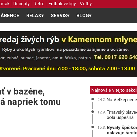
artak
Recepty
Retro
Futbalové ligy
Voľby
BÁBENCE
RELAX
▾
SERVIS
▾
BLOG
▾
ť v bazéne,
Najnovšie v tejto sekci
á napriek tomu
Na Veľkej cene
24.2.
Trnavský plave
12.9.
bola úspešná
Bývalý špičko
15.3.
oslavuje šesť