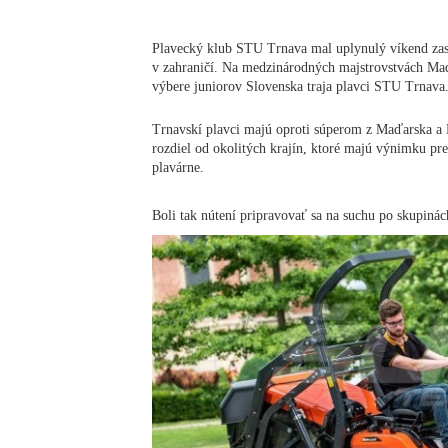
Plavecký klub STU Trnava mal uplynulý víkend zas
v zahraničí. Na medzinárodných majstrovstvách Maď
výbere juniorov Slovenska traja plavci STU Trnava
Trnavskí plavci majú oproti súperom z Maďarska a
rozdiel od okolitých krajín, ktoré majú výnimku pre
plavárne.
Boli tak nútení pripravovať sa na suchu po skupinác