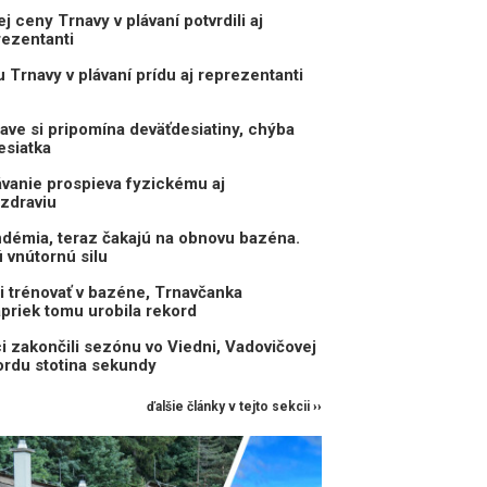
j ceny Trnavy v plávaní potvrdili aj
rezentanti
 Trnavy v plávaní prídu aj reprezentanti
nave si pripomína deväťdesiatiny, chýba
esiatka
vanie prospieva fyzickému aj
zdraviu
ndémia, teraz čakajú na obnovu bazéna.
 vnútornú silu
i trénovať v bazéne, Trnavčanka
priek tomu urobila rekord
ci zakončili sezónu vo Viedni, Vadovičovej
ordu stotina sekundy
ďalšie články v tejto sekcii ››