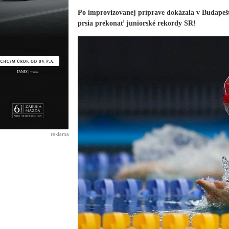
Po improvizovanej príprave dokázala v Budapešti
prsia prekonať juniorské rekordy SR!
reklama