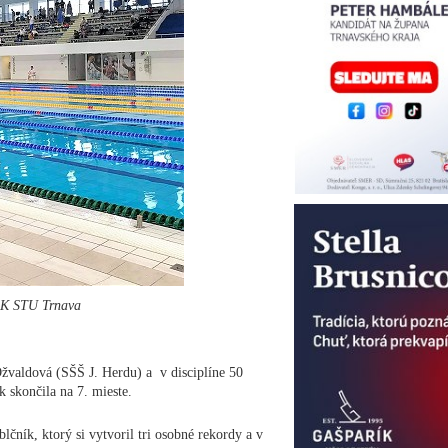
 PK STU Trnava
 Ožvaldová (SŠŠ J. Herdu) a v disciplíne 50
k skončila na 7. mieste.
lčník, ktorý si vytvoril tri osobné rekordy a v