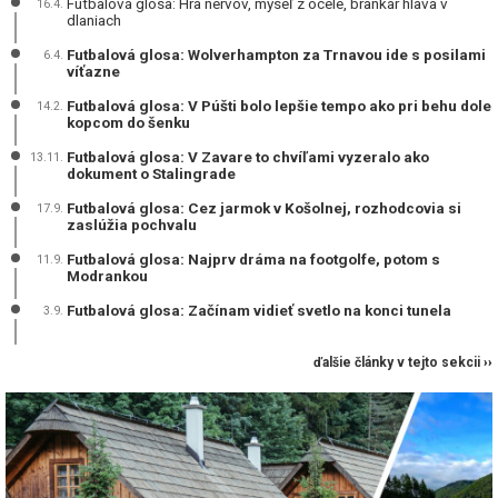
Futbalová glosa: Hra nervov, myseľ z ocele, brankár hlava v
16.4.
dlaniach
Futbalová glosa: Wolverhampton za Trnavou ide s posilami
6.4.
víťazne
Futbalová glosa: V Púšti bolo lepšie tempo ako pri behu dole
14.2.
kopcom do šenku
Futbalová glosa: V Zavare to chvíľami vyzeralo ako
13.11.
dokument o Stalingrade
Futbalová glosa: Cez jarmok v Košolnej, rozhodcovia si
17.9.
zaslúžia pochvalu
Futbalová glosa: Najprv dráma na footgolfe, potom s
11.9.
Modrankou
Futbalová glosa: Začínam vidieť svetlo na konci tunela
3.9.
ďalšie články v tejto sekcii ››