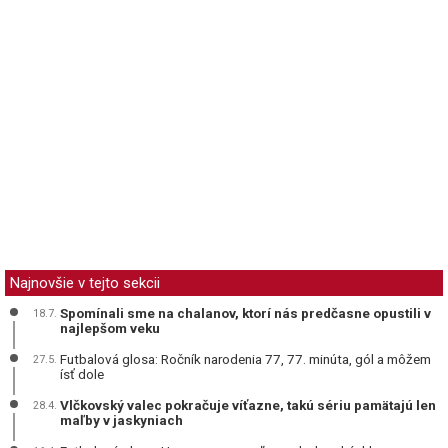
Najnovšie v tejto sekcii
Spomínali sme na chalanov, ktorí nás predčasne opustili v
18.7.
najlepšom veku
Futbalová glosa: Ročník narodenia 77, 77. minúta, gól a môžem
27.5.
ísť dole
Vlčkovský valec pokračuje víťazne, takú sériu pamätajú len
28.4.
maľby v jaskyniach