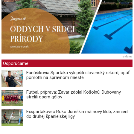
reklama
Odporúčame
Fanúšikovia Spartaka vylepšili slovenský rekord, opäť
pomohli na správnom mieste
Futbal, príprava: Zavar zdolal Košolnú, Dubovany
strelili osem gólov
Exspartakovec Roko Jureškin má nový klub, zamieril
do druhej španielskej ligy