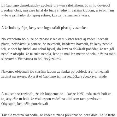
El Capitano demokraticky zvolený pravým záložníkom, čo si ho doviedol
z rodnej obce, nás zase tahal do fúzie s jedným vačším klubom, a že on nám
vybaví prihlášky do lepšej sútaže, kde zajtra znamená včera.
A že bolo by fajn, keby sme logo začali písat aj v azbuke.
No vrcholom bolo, že po zápase v šenku si všetci hráči aj vedení nechali
placit, požičávali si penáze, čo nevrácili, každému hovorili, že keby nebolo
ich, v obci by futbal ani nebol býval, do krvi sa dokázali pohádat, že ten gól
nebol z ofsajdu, že tá ruka nebola, lebo ju mal len meter od tela, a že na toho
súperovho Vietnamca to bol čistý zákrok.
Nakonec objednali iba starším ludom ze šenku po poldeci, a aj to nechali
zapísat na sekeru. Akurát el Capitano ich na rozlúčku vybozkával všade.
A tak sme sa rozhodli, že ich kopneme do... kadze lahší, teda starší boli za
to, aby ešte tu boli, že však aspon vedzá na ulici sem tam pozdravit.
Obyčajne, ked néčo potrebovali.
Tak ale vačšina rozhodla, že káder si žiada prekopat od hora dole. Že je treba