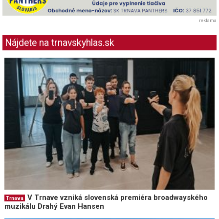
reklama
Nájdete na trnavskyhlas.sk
V Trnave vzniká slovenská premiéra broadwayského
Trnava
muzikálu Drahý Evan Hansen