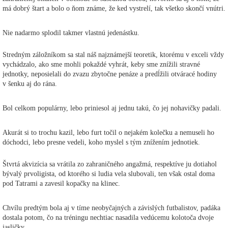
má dobrý štart a bolo o ňom známe, že ked vystrelí, tak všetko skončí vnútri.
Nie nadarmo splodil takmer vlastnú jedenástku.
Stredným záložníkom sa stal náš najznámejší teoretik, ktorému v exceli vždy
vychádzalo, ako sme mohli pokaždé vyhrát, keby sme znížili stravné
jednotky, neposielali do zvazu zbytočne penáze a predĺžili otváracé hodiny
v šenku aj do rána.
Bol celkom populárny, lebo priniesol aj jednu takú, čo jej nohavičky padali.
Akurát si to trochu kazil, lebo furt točil o nejakém kolečku a nemuseli ho
dóchodci, lebo presne vedeli, koho myslel s tým znížením jednotiek.
Štvrtá akvizícia sa vrátila zo zahraničného angažmá, respektíve ju dotiahol
bývalý prvoligista, od ktorého si ludia vela slubovali, ten však ostal doma
pod Tatrami a zavesil kopačky na klinec.
Chvílu predtým bola aj v tíme neobyčajných a závislých futbalistov, padáka
dostala potom, čo na tréningu nechtiac nasadila vedúcemu kolotoča dvoje
jasličky.