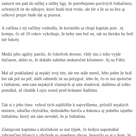
zastavit ten pád do nižšej a nižšej ligy, že potrebujeme poctivých fotbalistov,
ochotných íst do súbojov, ktorí budú hrat tvrdo, ale fér a že sa na hru aj
celkový prejav bude dat aj pozerat.
A vačšina z tej vačšiny rozhodla, že kormidla sa chopí kapitán posr...ej
kompy, čo už 10 rokov vykrikuje, že keby tam bol on, tak na ihrisku by boli
iné fukoty.
Medzi jeho agility patrilo, že čokolvek doveze, vždy mu z toho vyjde
tlačiaren, alebo to, že dokáže nabehat neskutočné kilometre. Aj na Fábii.
Mal už poskladaný aj nejaký svoj tím, ale ten stále menil, lebo jeden že hrál
len tak pól na pól, další odmietli íst na polygraf, lebo že, čo to má spoločné
s futbalom, sem-tam nejakých vlastných aj sám sfauloval, dalšému až tolko
pomáhal, až chudák Lojzo zostal pred bránami štadióna.
Tak si z jeho tímu vybral tých najbližšie k najvyššiemu, priložil nejakých
tenistov, tabačku chytráčku, dedinského baviča a dokonca aj jedného tajného
futbalistu, ktorý ani sám nevedel, že je futbalista.
Zástupcom kapitána a útočníkom sa stal týpek, čo kedysi napomáhal
zahraničnej bilancii v obchode so susednou obcou, hovorilo sa aj o ňom, že