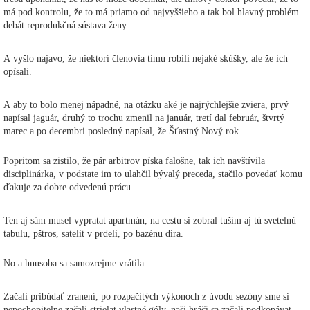
má pod kontrolu, že to má priamo od najvyššieho a tak bol hlavný problém
debát reprodukčná sústava ženy.
A vyšlo najavo, že niektorí členovia tímu robili nejaké skúšky, ale že ich
opísali.
A aby to bolo menej nápadné, na otázku aké je najrýchlejšie zviera, prvý
napísal jaguár, druhý to trochu zmenil na január, tretí dal február, štvrtý
marec a po decembri posledný napísal, že Šťastný Nový rok.
Popritom sa zistilo, že pár arbitrov píska falošne, tak ich navštívila
disciplinárka, v podstate im to ulahčil bývalý preceda, stačilo povedať komu
ďakuje za dobre odvedenú prácu.
Ten aj sám musel vypratat apartmán, na cestu si zobral tuším aj tú svetelnú
tabulu, pštros, satelit v prdeli, po bazénu díra.
No a hnusoba sa samozrejme vrátila.
Začali pribúdať zranení, po rozpačitých výkonoch z úvodu sezóny sme si
nepochopitelne začali strielat vlastné góly, naši hráči sa začali podkopávat