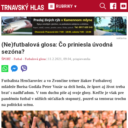
RUBRIKY
▾
reklama
(Ne)futbalová glosa: Čo priniesla úvodná
sezóna?
ŠPORT
-
Futbal
-
Futbalová glosa
| 11.2.2021, 09.04, prispievatelia
Futbalista Hrnčiaroviec a vo Zvončíne tréner žiakov Futbalovej
mládeže Borisa Godála Peter Vozár sa drží hesla, že šport aj život treba
brať s nadhľadom. V tom duchu píše aj svoje glosy. Keďže je však pre
pandémiu futbal v nižších súťažiach stopnutý, pozrel sa tentoraz trochu
na politickú scénu.