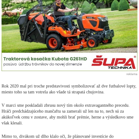
reklama
Rok 2020 mal pri troche predstavivosti symbolizovať až dve futbalové lopty,
miesto toho sa tam votrela ako všade tá strapatá chujovina.
V marci sme poskladali zbrusu nový tím okolo extravagantného precedu.
Hráči predchádzajúceho mančaftu sa zamerali už len na to, nech sú za
akúkoľvek cenu v zostave, aby mohli brať prémie, herne a výsledkovo sme
však klesali.
Mimo to, divákom už dlho klalo oči, že plánované investície do