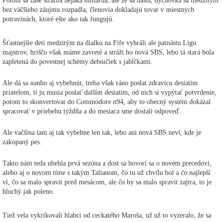
Potom sa zase stratila nejaká miliarda, ale že sa našla, dychovka sa medzitým
bez väčšieho záujmu rozpadla, členovia dokladajú tovar v miestnych
potravinách, ktoré ešte ako tak fungujú.
Šťastnejšie deti medzitým na dialku na Fife vyhráli ale patnástu Ligu
majstrov, hriščo však máme zavreté a stráži ho nová SBS, lebo tá stará bola
zapletená do povestnej schémy debničiek s jabĺčkami.
Ale dá sa nanho aj vybehnút, treba však ráno poslat zdravicu desiatim
priatelom, tí ju musia poslať dalším desiatim, od nich si vypýtať potvrdenie,
potom to skonvertovat do Commodore n94, aby to obecný systém dokázal
spracovať v priebehu týždňa a do mesiaca sme dostali odpoveď.
Ale vačšina tam aj tak vybehne len tak, lebo ani nová SBS neví, kde je
zakopaný pes.
Takto nám teda ubehla prvá sezóna a dost sa hovorí sa o novém precedovi,
alebo aj o novom tíme s takým Talianom, čo tu už chvílu bol a čo najlepší
ví, čo sa malo spravit pred mesácom, ale čo by sa malo spravit zajtra, to je
hluchý jak poleno.
Tiež vela vykrikovali hlabci od ceckatého Maroša, už už to vyzeralo, že sa