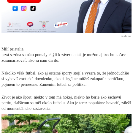
reklama
Milí priatelia,
prvá sezóna sa nám pomaly chýli k záveru a tak je možno aj trochu načase
zosumarizovať, ako sa nám darilo.
Nakolko však futbal, ako aj ostatné športy stojí a vyzerá to, že jednoduchšie
si vybavíš exotickú dovolenku, ako si legálne môžeš zakopať s partičkou,
pojmem to prenesene. Zamením futbal za politiku.
Život je ako šport, niekto v tom má hokej, niekto ho berie ako šachovú
partiu, ďalšiemu sa točí okolo futbalu. Ako je teraz populárne hovoriť, záleží
od momentálneho zastavenia.