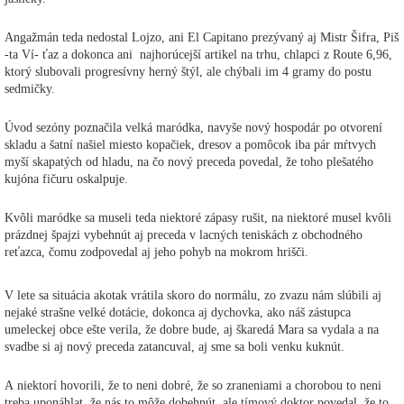
Angažmán teda nedostal Lojzo, ani El Capitano prezývaný aj Mistr Šifra, Piš
-ta Ví- ťaz a dokonca ani najhorúcejší artikel na trhu, chlapci z Route 6,96,
ktorý slubovali progresívny herný štýl, ale chýbali im 4 gramy do postu
sedmičky.
Úvod sezóny poznačila velká maródka, navyše nový hospodár po otvorení
skladu a šatní našiel miesto kopačiek, dresov a pomôcok iba pár mŕtvych
myší skapatých od hladu, na čo nový preceda povedal, že toho plešatého
kujóna fičuru oskalpuje.
Kvôli maródke sa museli teda niektoré zápasy rušit, na niektoré musel kvôli
prázdnej špajzi vybehnút aj preceda v lacných teniskách z obchodného
reťazca, čomu zodpovedal aj jeho pohyb na mokrom hrišči.
V lete sa situácia akotak vrátila skoro do normálu, zo zvazu nám slúbili aj
nejaké strašne velké dotácie, dokonca aj dychovka, ako náš zástupca
umeleckej obce ešte verila, že dobre bude, aj škaredá Mara sa vydala a na
svadbe si aj nový preceda zatancuval, aj sme sa boli venku kuknút.
A niektorí hovorili, že to neni dobré, že so zraneniami a chorobou to neni
treba uponáhlat, že nás to môže dobehnút, ale tímový doktor povedal, že to