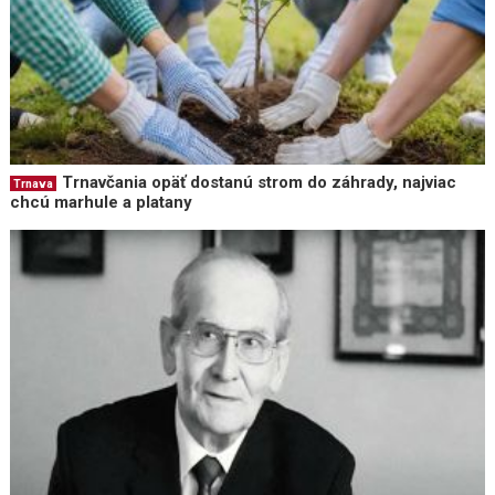
Trnavčania opäť dostanú strom do záhrady, najviac
Trnava
chcú marhule a platany