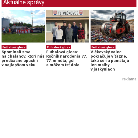
Aktuálne správy
Futbalová glosa
Futbalová glosa
Futbalová glosa
Spomínali sme
Futbalová glosa:
Vlčkovský valec
na chalanov, ktorí nás
Ročník narodenia 77,
pokračuje víťazne,
predčasne opustili
77. minúta, gól
takú sériu pamätajú
v najlepšom veku
a môžem ísť dole
len maľby
v jaskyniach
reklama