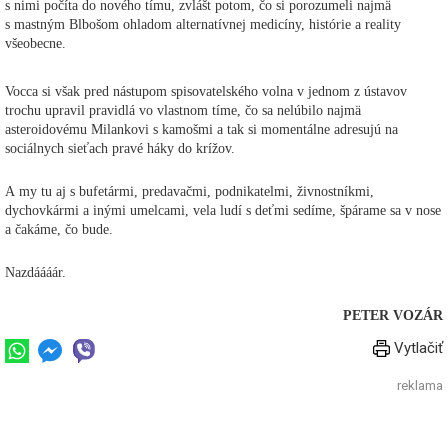
s nimi počíta do nového tímu, zvlášt potom, čo si porozumeli najmä
s mastným Blbošom ohladom alternatívnej medicíny, histórie a reality
všeobecne.
Vocca si však pred nástupom spisovatelského volna v jednom z ústavov
trochu upravil pravidlá vo vlastnom tíme, čo sa nelúbilo najmä
asteroidovému Milankovi s kamošmi a tak si momentálne adresujú na
sociálnych sieťach pravé háky do krížov.
A my tu aj s bufetármi, predavačmi, podnikatelmi, živnostníkmi,
dychovkármi a inými umelcami, vela ludí s deťmi sedíme, špárame sa v nose
a čakáme, čo bude.
Nazdáááár.
PETER VOZÁR
Vytlačiť
reklama