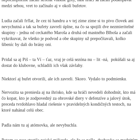
medzi sebou, vret to začínalo aj v okolí bufetov.
Ludia začali frflat, že cez tú handru a v tej zime zime si to pivo človek ani
nevychutná a tak sa bufety zavreli úplne, na čo sa spojili dve nezmieritelné
skupiny - jedna od ceckatého Maroša a druhá od mastného Blboša a začali
vykrikuvat, že všetko je podvod a obe skupiny už prepočítavali, kolko
šibeníc by dali do brány oni.
Pridal sa aj Piš – ta Ví – ťaz, vraj je celá sezóna nu – lit -ná, pokúšali sa aj
dostat do klubovne, schladili ich však závlahy.
Niektorí aj bufet otvorili, ale ich zavreli. Skoro. Vydalo to podmienku.
Nervozita sa preniesla aj na ihrisko, kde sa hráči nevedeli dohodnút, kto má
čo kopat, kto je zodpovedný za obrovské diery v defenzíve a jalový útok,
preceda tvrdohlavo hladal riešenie v pravidelných kondičných testoch, na
ktoré nahánal celú obec.
Padla nám tu aj atómovka, ale nevybuchla.