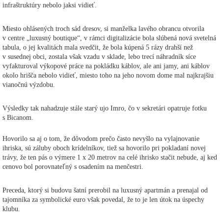
infraštruktúry nebolo jaksi vidieť.
Miesto ohlásených troch sád dresov, si manželka lavého obrancu otvorila
v centre „luxusný boutique“, v rámci digitalizácie bola slúbená nová svetelná
tabula, o jej kvalitách mala svedčit, že bola kúpená 5 rázy drahší než
v susednej obci, zostala však vzadu v sklade, lebo trecí náhradník síce
vyfakturoval výkopové práce na pokládku káblov, ale ani jamy, ani káblov
okolo hrišča nebolo vidieť, miesto toho na jeho novom dome mal najkrajšiu
vianočnú výzdobu.
Výsledky tak nahadzuje stále starý ujo Imro, čo v sekretári opatruje fotku
s Bicanom.
Hovorilo sa aj o tom, že dôvodom prečo často nevyšlo na vylajnovanie
ihriska, sú záluby oboch krídelníkov, tiež sa hovorilo pri pokladaní novej
trávy, že ten pás o výmere 1 x 20 metrov na celé ihrisko stačit nebude, aj ked
cenovo bol porovnateľný s osadením na menčestri.
Preceda, ktorý si budovu šatní prerobil na luxusný apartmán a prenajal od
tajomníka za symbolické euro však povedal, že to je len útok na úspechy
klubu.