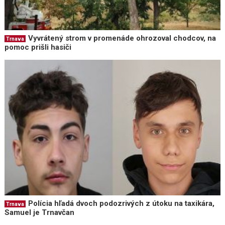
Vyvrátený strom v promenáde ohrozoval chodcov, na
Trnava
pomoc prišli hasiči
Polícia hľadá dvoch podozrivých z útoku na taxikára,
Trnava
Samuel je Trnavčan