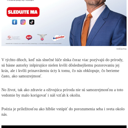
reklama
V týchto dňoch, keď nás slnečné lúče slnka čoraz viac pozývajú do prírody,
sú básne autorky inšpirujúce nielen kvôli dôslednejšiemu pozorovaniu jej
krás, ale i kvôli prinavráteniu úcty k tomu, čo nás obklopuje, čo berieme
často, ako samozrejmosť.
No život, tak ako zdravie a oživujúca príroda nie sú samozrejmosťou a toto
vedomie by malo korigovať i náš vzťah k okoliu.
Poézia je príležitosťou ako hlbšie vstúpiť do porozumenia seba i sveta okolo
nás.