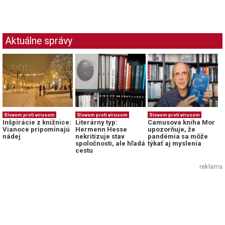
Aktuálne správy
Slovom proti vírusom
Slovom proti vírusom
Slovom proti vírusom
Literárny typ:
Inšpirácie z knižnice:
Camusova kniha Mor
Hermenn Hesse
Vianoce pripomínajú
upozorňuje, že
nekritizuje stav
nádej
pandémia sa môže
spoločnosti, ale hľadá
týkať aj myslenia
cestu
reklama