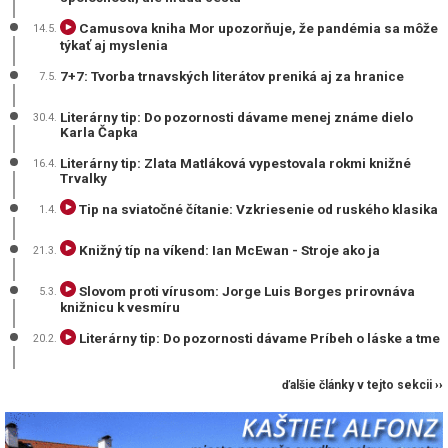
Camusova kniha Mor upozorňuje, že pandémia sa môže
14.5.
týkať aj myslenia
7+7: Tvorba trnavských literátov preniká aj za hranice
7.5.
Literárny tip: Do pozornosti dávame menej známe dielo
30.4.
Karla Čapka
Literárny tip: Zlata Matláková vypestovala rokmi knižné
16.4.
Trvalky
Tip na sviatočné čítanie: Vzkriesenie od ruského klasika
1.4.
Knižný típ na víkend: Ian McEwan - Stroje ako ja
21.3.
Slovom proti vírusom: Jorge Luis Borges prirovnáva
5.3.
knižnicu k vesmíru
Literárny tip: Do pozornosti dávame Príbeh o láske a tme
20.2.
ďalšie články v tejto sekcii ››