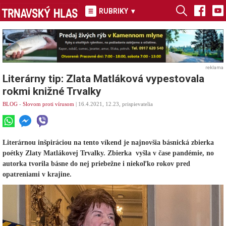
RUBRIKY
▾
reklama
Literárny tip: Zlata Matláková vypestovala
rokmi knižné Trvalky
BLOG
-
Slovom proti vírusom
| 16.4.2021, 12.23, prispievatelia
Literárnou inšpiráciou na tento víkend je najnovšia básnická zbierka
poétky Zlaty Matlákovej Trvalky. Zbierka vyšla v čase pandémie, no
autorka tvorila básne do nej priebežne i niekoľko rokov pred
opatreniami v krajine.