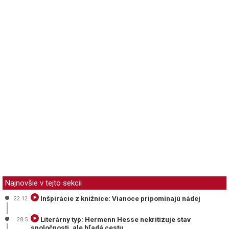
Najnovšie v tejto sekcii
Inšpirácie z knižnice: Vianoce pripomínajú nádej
22.12.
Literárny typ: Hermenn Hesse nekritizuje stav
28.5.
spoločnosti, ale hľadá cestu