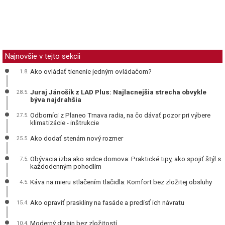
Najnovšie v tejto sekcii
Ako ovládať tienenie jedným ovládačom?
1.8.
Juraj Jánošík z LAD Plus: Najlacnejšia strecha obvykle
28.5.
býva najdrahšia
Odborníci z Planeo Trnava radia, na čo dávať pozor pri výbere
27.5.
klimatizácie - inštrukcie
Ako dodať stenám nový rozmer
25.5.
Obývacia izba ako srdce domova: Praktické tipy, ako spojiť štýl s
7.5.
každodenným pohodlím
Káva na mieru stlačením tlačidla: Komfort bez zložitej obsluhy
4.5.
Ako opraviť praskliny na fasáde a predísť ich návratu
15.4.
Moderný dizajn bez zložitostí
10.4.