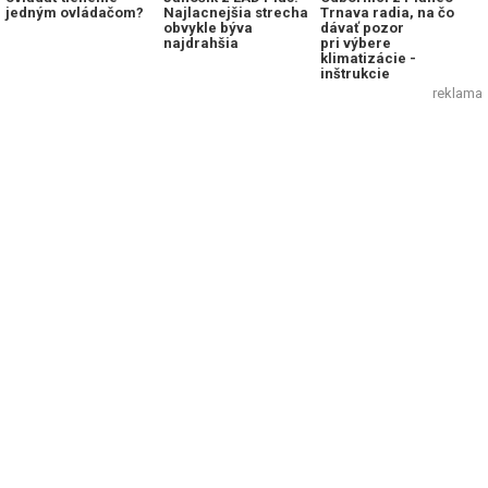
jedným ovládačom?
Najlacnejšia strecha
Trnava radia, na čo
obvykle býva
dávať pozor
najdrahšia
pri výbere
klimatizácie -
inštrukcie
reklama