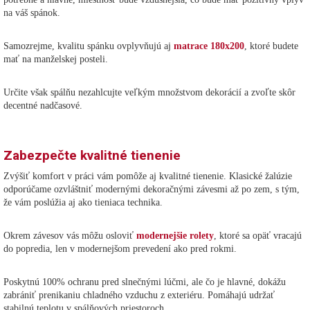
na váš spánok.
Samozrejme, kvalitu spánku ovplyvňujú aj
matrace 180x200
, ktoré budete
mať na manželskej posteli.
Určite však spálňu nezahlcujte veľkým množstvom dekorácií a zvoľte skôr
decentné nadčasové.
Zabezpečte kvalitné tienenie
Zvýšiť komfort v práci vám pomôže aj kvalitné tienenie. Klasické žalúzie
odporúčame ozvláštniť modernými dekoračnými závesmi až po zem, s tým,
že vám poslúžia aj ako tieniaca technika.
Okrem závesov vás môžu osloviť
modernejšie rolety
, ktoré sa opäť vracajú
do popredia, len v modernejšom prevedení ako pred rokmi.
Poskytnú 100% ochranu pred slnečnými lúčmi, ale čo je hlavné, dokážu
zabrániť prenikaniu chladného vzduchu z exteriéru. Pomáhajú udržať
stabilnú teplotu v spálňových priestoroch.