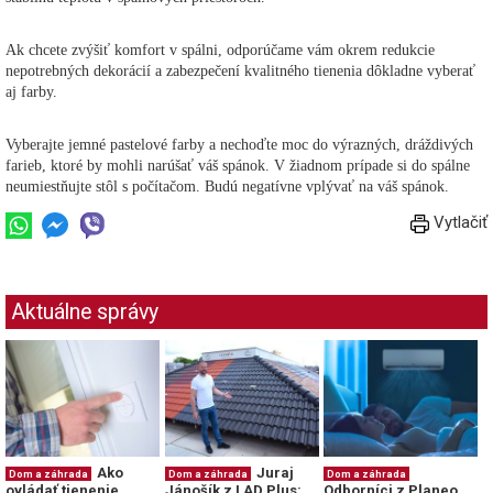
Ak chcete zvýšiť komfort v spálni, odporúčame vám okrem redukcie
nepotrebných dekorácií a zabezpečení kvalitného tienenia dôkladne vyberať
aj farby.
Vyberajte jemné pastelové farby a nechoďte moc do výrazných, dráždivých
farieb, ktoré by mohli narúšať váš spánok. V žiadnom prípade si do spálne
neumiestňujte stôl s počítačom. Budú negatívne vplývať na váš spánok.
Vytlačiť
Aktuálne správy
Ako
Juraj
Dom a záhrada
Dom a záhrada
Dom a záhrada
ovládať tienenie
Jánošík z LAD Plus:
Odborníci z Planeo