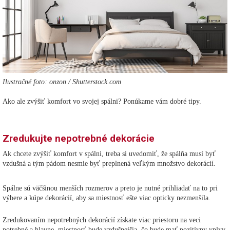
Ilustračné foto: onzon / Shutterstock.com
Ako ale zvýšiť komfort vo svojej spálni? Ponúkame vám dobré tipy.
Zredukujte nepotrebné dekorácie
Ak chcete zvýšiť komfort v spálni, treba si uvedomiť, že spálňa musí byť
vzdušná a tým pádom nesmie byť preplnená veľkým množstvo dekorácií.
Spálne sú väčšinou menších rozmerov a preto je nutné prihliadať na to pri
výbere a kúpe dekorácií, aby sa miestnosť ešte viac opticky nezmenšila.
Zredukovaním nepotrebných dekorácií získate viac priestoru na veci
potrebné a hlavne, miestnosť bude vzdušnejšia, čo bude mať pozitívny vplyv