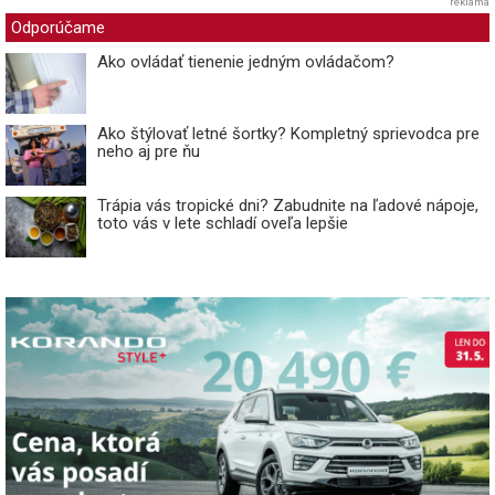
reklama
Odporúčame
Ako ovládať tienenie jedným ovládačom?
Ako štýlovať letné šortky? Kompletný sprievodca pre
neho aj pre ňu
Trápia vás tropické dni? Zabudnite na ľadové nápoje,
toto vás v lete schladí oveľa lepšie