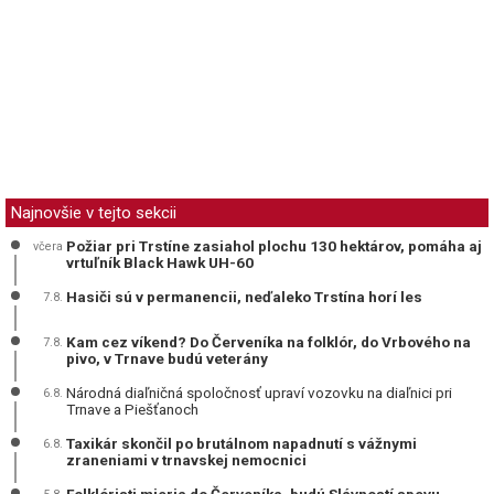
Najnovšie v tejto sekcii
Požiar pri Trstíne zasiahol plochu 130 hektárov, pomáha aj
včera
vrtuľník Black Hawk UH-60
Hasiči sú v permanencii, neďaleko Trstína horí les
7.8.
Kam cez víkend? Do Červeníka na folklór, do Vrbového na
7.8.
pivo, v Trnave budú veterány
Národná diaľničná spoločnosť upraví vozovku na diaľnici pri
6.8.
Trnave a Piešťanoch
Taxikár skončil po brutálnom napadnutí s vážnymi
6.8.
zraneniami v trnavskej nemocnici