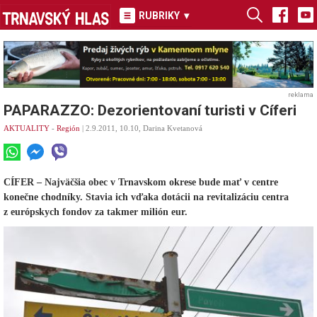
RUBRIKY
▾
reklama
PAPARAZZO: Dezorientovaní turisti v Cíferi
AKTUALITY
-
Región
| 2.9.2011, 10.10, Darina Kvetanová
CÍFER – Najväčšia obec v Trnavskom okrese bude mať v centre
konečne chodníky. Stavia ich vďaka dotácii na revitalizáciu centra
z európskych fondov za takmer milión eur.