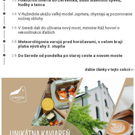
Folklóristi mieria do Červeníka, budú Slávností spevu,
5.8.
hudby a tanca
V Ružindole ukážu veľký model Jupitera, chystajú aj pozorovanie
5.8.
nočnej oblohy
V Seredi dali do užívania nový most, minister Ráž hovorí o
3.8.
rekonštrukcii ďalších
Meteorológovia varujú pred horúčavami, v celom kraji
3.8.
platia výstrahy 3. stupňa
Do Serede od pondelka po starej ceste a novom moste
2.8.
ďalšie články v tejto sekcii ››