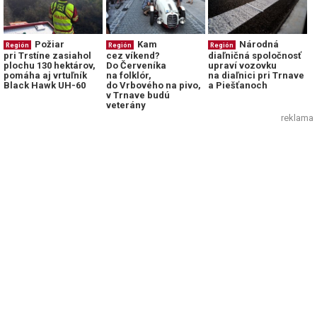
Požiar
Kam
Národná
Región
Región
Región
pri Trstíne zasiahol
cez víkend?
diaľničná spoločnosť
plochu 130 hektárov,
Do Červeníka
upraví vozovku
pomáha aj vrtuľník
na folklór,
na diaľnici pri Trnave
Black Hawk UH-60
do Vrbového na pivo,
a Piešťanoch
v Trnave budú
veterány
reklama