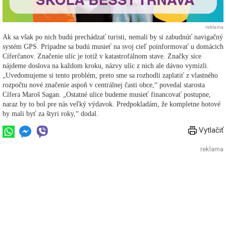
reklama
Ak sa však po nich budú prechádzať turisti, nemali by si zabudnúť navigačný
systém GPS. Prípadne sa budú musieť na svoj cieľ poinformovať u domácich
Cíferčanov. Značenie ulíc je totiž v katastrofálnom stave. Značky síce
nájdeme doslova na každom kroku, názvy ulíc z nich ale dávno vymizli.
„Uvedomujeme si tento problém, preto sme sa rozhodli zaplatiť z vlastného
rozpočtu nové značenie aspoň v centrálnej časti obce,“ povedal starosta
Cífera Maroš Sagan. „Ostatné ulice budeme musieť financovať postupne,
naraz by to bol pre nás veľký výdavok. Predpokladám, že kompletne hotové
by mali byť za štyri roky,“ dodal.
Vytlačiť
reklama