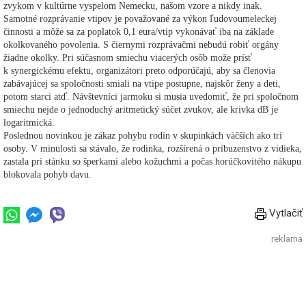
zvykom v kultúrne vyspelom Nemecku, našom vzore a nikdy inak.
Samotné rozprávanie vtipov je považované za výkon ľudovoumeleckej
činnosti a môže sa za poplatok 0,1 eura/vtip vykonávať iba na základe
okolkovaného povolenia. S čiernymi rozprávačmi nebudú robiť orgány
žiadne okolky. Pri súčasnom smiechu viacerých osôb može prísť
k synergickému efektu, organizátori preto odporúčajú, aby sa členovia
zabávajúcej sa spoločnosti smiali na vtipe postupne, najskôr ženy a deti,
potom starci atď. Návštevníci jarmoku si musia uvedomiť, že pri spoločnom
smiechu nejde o jednoduchý aritmetický súčet zvukov, ale krivka dB je
logaritmická.
Poslednou novinkou je zákaz pohybu rodín v skupinkách väčších ako tri
osoby. V minulosti sa stávalo, že rodinka, rozšírená o príbuzenstvo z vidieka,
zastala pri stánku so šperkami alebo kožuchmi a počas horúčkovitého nákupu
blokovala pohyb davu.
Vytlačiť
reklama