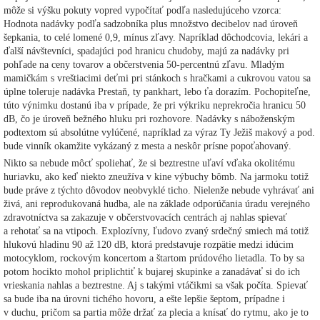
môže si výšku pokuty vopred vypočítať podľa nasledujúceho vzorca:
Hodnota nadávky podľa sadzobníka plus množstvo decibelov nad úroveň
šepkania, to celé lomené 0,9, mínus zľavy. Napríklad dôchodcovia, lekári a
ďalší návštevníci, spadajúci pod hranicu chudoby, majú za nadávky pri
pohľade na ceny tovarov a občerstvenia 50-percentnú zľavu. Mladým
mamičkám s vreštiacimi deťmi pri stánkoch s hračkami a cukrovou vatou sa
úplne toleruje nadávka Prestaň, ty pankhart, lebo ťa dorazím. Pochopiteľne,
túto výnimku dostanú iba v prípade, že pri výkriku neprekročia hranicu 50
dB, čo je úroveň bežného hluku pri rozhovore. Nadávky s náboženským
podtextom sú absolútne vylúčené, napríklad za výraz Ty Ježiš makový a pod.
bude vinník okamžite vykázaný z mesta a neskôr prísne popoťahovaný.
Nikto sa nebude môcť spoliehať, že si beztrestne uľaví vďaka okolitému
huriavku, ako keď niekto zneužíva v kine výbuchy bômb. Na jarmoku totiž
bude práve z týchto dôvodov neobvyklé ticho. Nielenže nebude vyhrávať ani
živá, ani reprodukovaná hudba, ale na základe odporúčania úradu verejného
zdravotníctva sa zakazuje v občerstvovacích centrách aj nahlas spievať
a rehotať sa na vtipoch. Explozívny, ľudovo zvaný srdečný smiech má totiž
hlukovú hladinu 90 až 120 dB, ktorá predstavuje rozpätie medzi idúcim
motocyklom, rockovým koncertom a štartom prúdového lietadla. To by sa
potom hocikto mohol priplichtiť k bujarej skupinke a zanadávať si do ich
vrieskania nahlas a beztrestne. Aj s takými vtáčikmi sa však počíta. Spievať
sa bude iba na úrovni tichého hovoru, a ešte lepšie šeptom, prípadne i
v duchu, pričom sa partia môže držať za plecia a knísať do rytmu, ako je to