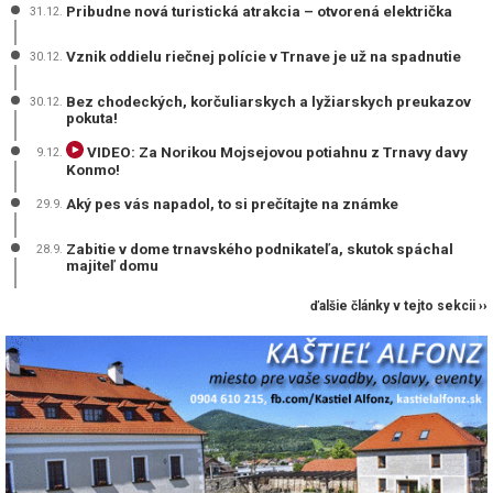
Pribudne nová turistická atrakcia – otvorená električka
31.12.
Vznik oddielu riečnej polície v Trnave je už na spadnutie
30.12.
Bez chodeckých, korčuliarskych a lyžiarskych preukazov
30.12.
pokuta!
VIDEO: Za Norikou Mojsejovou potiahnu z Trnavy davy
9.12.
Konmo!
Aký pes vás napadol, to si prečítajte na známke
29.9.
Zabitie v dome trnavského podnikateľa, skutok spáchal
28.9.
majiteľ domu
ďalšie články v tejto sekcii ››