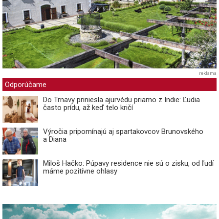
reklama
Odporúčame
Do Trnavy priniesla ajurvédu priamo z Indie: Ľudia
často prídu, až keď telo kričí
Výročia pripomínajú aj spartakovcov Brunovského
a Diana
Miloš Hačko: Púpavy residence nie sú o zisku, od ľudí
máme pozitívne ohlasy