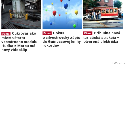
Pokus
Pribudne nová
Cukrovar ako
Fáma
Fáma
Fáma
o silvestrovský zápis
turistická atrakcia –
miesto štartu
do Guinessovej knihy
otvorená električka
vesmírneho modulu:
rekordov
Hudba z Marsu má
nový videoklip
reklama