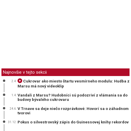
Najnovšie v tejto sekcii
Cukrovar ako miesto štartu vesmírneho modulu: Hudba z
2.4.
Marsu má nový videoklip
Vandali z Marsu? Hudobníci sú podozriví z vlámania sa do
1.4.
budovy bývalého cukrovaru
V Trnave sa deje niečo rozprávkové: Hovorí sa o záhadnom
24.6.
tvorovi
Pokus o silvestrovský zápis do Guinessovej knihy rekordov
31.12.