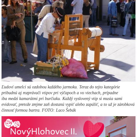
Ľudoví umelci sú ozdobou každého jarmoku. Teraz do tejto kategórie
pribudnú aj rozprávači vtipov pri výčapoch a vo viechach, prípadne
iba medzi kamarátmi pri burčiaku. Každý vyslovený vtip si musia sami
evidovať, pretože zrejme zaň dostanú vypiť alebo zapáliť, a to už je zárobková
činnosť formou bartra. FOTO: Laco Šebák