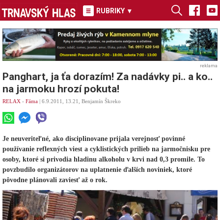
RUBRIKY
▾
reklama
Panghart, ja ťa dorazím! Za nadávky pi.. a ko..
na jarmoku hrozí pokuta!
RELAX
-
Fáma
| 6.9.2011, 13.21, Benjamín Škreko
Je neuveriteľné, ako disciplinovane prijala verejnosť povinné
používanie reflexných viest a cyklistických prilieb na jarmočnisku pre
osoby, ktoré si privodia hladinu alkoholu v krvi nad 0,3 promile. To
povzbudilo organizátorov na uplatnenie ďalších noviniek, ktoré
pôvodne plánovali zaviesť až o rok.