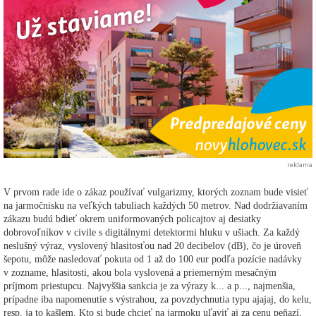
reklama
V prvom rade ide o zákaz používať vulgarizmy, ktorých zoznam bude visieť
na jarmočnisku na veľkých tabuliach každých 50 metrov. Nad dodržiavaním
zákazu budú bdieť okrem uniformovaných policajtov aj desiatky
dobrovoľníkov v civile s digitálnymi detektormi hluku v ušiach. Za každý
neslušný výraz, vyslovený hlasitosťou nad 20 decibelov (dB), čo je úroveň
šepotu, môže nasledovať pokuta od 1 až do 100 eur podľa pozície nadávky
v zozname, hlasitosti, akou bola vyslovená a priemerným mesačným
príjmom priestupcu. Najvyššia sankcia je za výrazy k... a p..., najmenšia,
prípadne iba napomenutie s výstrahou, za povzdychnutia typu ajajaj, do kelu,
resp. ja to kašlem. Kto si bude chcieť na jarmoku uľaviť aj za cenu peňazí,