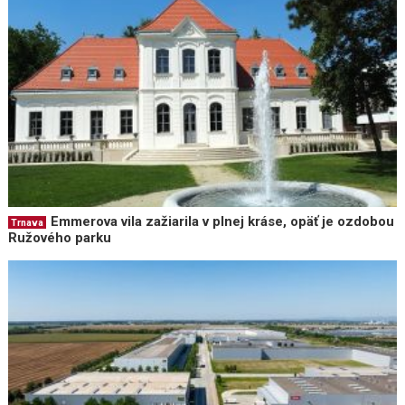
Emmerova vila zažiarila v plnej kráse, opäť je ozdobou
Trnava
Ružového parku