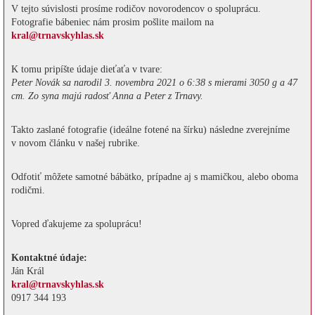
V tejto súvislosti prosíme rodičov novorodencov o spoluprácu.
Fotografie bábeniec nám prosim pošlite mailom na
kral@trnavskyhlas.sk
K tomu pripíšte údaje dieťaťa v tvare:
Peter Novák sa narodil 3. novembra 2021 o 6:38 s mierami 3050 g a 47
cm. Zo syna majú radosť Anna a Peter z Trnavy.
Takto zaslané fotografie (ideálne fotené na šírku) následne zverejníme
v novom článku v našej rubrike.
Odfotiť môžete samotné bábätko, prípadne aj s mamičkou, alebo oboma
rodičmi.
Vopred ďakujeme za spoluprácu!
Kontaktné údaje:
Ján Král
kral@trnavskyhlas.sk
0917 344 193