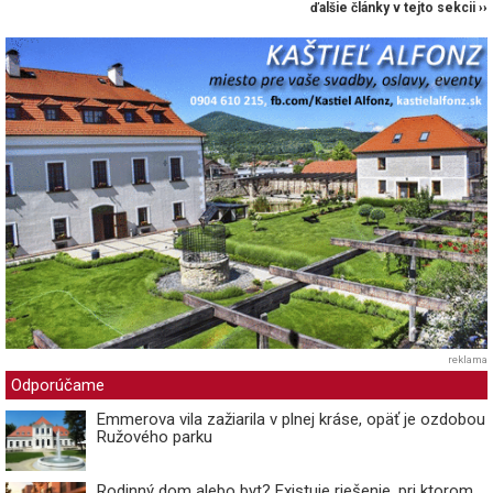
ďalšie články v tejto sekcii ››
reklama
Odporúčame
Emmerova vila zažiarila v plnej kráse, opäť je ozdobou
Ružového parku
Rodinný dom alebo byt? Existuje riešenie, pri ktorom