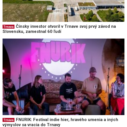
Čínsky investor otvoril v Trnave svoj prvý závod na
Trnava
Slovensku, zamestnal 60 ľudí
FNURIK: Festival indie hier, hravého umenia a iných
Trnava
výmyslov sa vracia do Trnavy