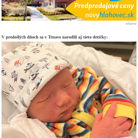
reklama
V predošlých dňoch sa v Trnave narodili aj tieto detičky: