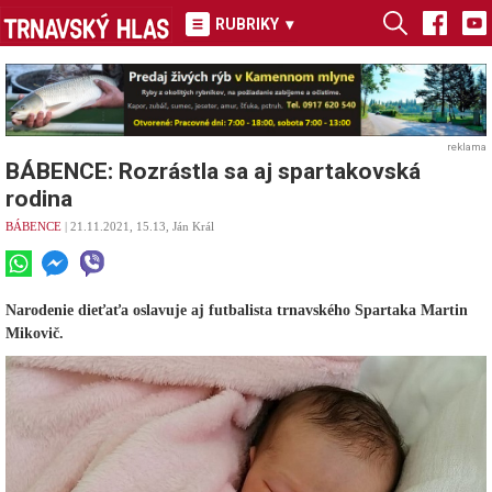
RUBRIKY
▾
reklama
BÁBENCE: Rozrástla sa aj spartakovská
rodina
BÁBENCE
| 21.11.2021, 15.13, Ján Král
Narodenie dieťaťa oslavuje aj futbalista trnavského Spartaka Martin
Mikovič.