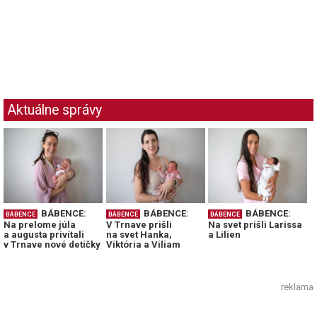
Aktuálne správy
BÁBENCE:
BÁBENCE:
BÁBENCE:
BÁBENCE
BÁBENCE
BÁBENCE
Na prelome júla
V Trnave prišli
Na svet prišli Larissa
a augusta privítali
na svet Hanka,
a Lilien
v Trnave nové detičky
Viktória a Viliam
reklama