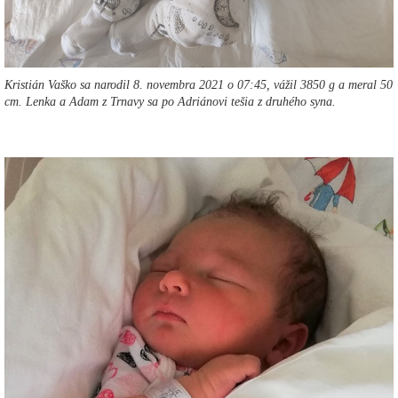
Kristián Vaško sa narodil 8. novembra 2021 o 07:45, vážil 3850 g a meral 50
cm. Lenka a Adam z Trnavy sa po Adriánovi tešia z druhého syna.