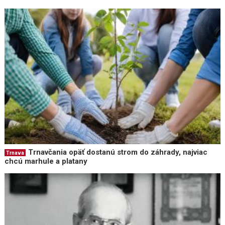
Trnavčania opäť dostanú strom do záhrady, najviac
Trnava
chcú marhule a platany