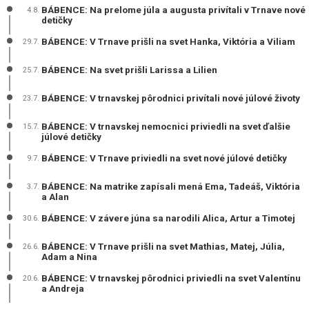
BÁBENCE: Na prelome júla a augusta privítali v Trnave nové
4.8.
detičky
BÁBENCE: V Trnave prišli na svet Hanka, Viktória a Viliam
29.7.
BÁBENCE: Na svet prišli Larissa a Lilien
25.7.
BÁBENCE: V trnavskej pôrodnici privítali nové júlové životy
23.7.
BÁBENCE: V trnavskej nemocnici priviedli na svet ďalšie
15.7.
júlové detičky
BÁBENCE: V Trnave priviedli na svet nové júlové detičky
9.7.
BÁBENCE: Na matrike zapísali mená Ema, Tadeáš, Viktória
3.7.
a Alan
BÁBENCE: V závere júna sa narodili Alica, Artur a Timotej
30.6.
BÁBENCE: V Trnave prišli na svet Mathias, Matej, Júlia,
26.6.
Adam a Nina
BÁBENCE: V trnavskej pôrodnici priviedli na svet Valentínu
20.6.
a Andreja