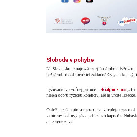
Sloboda v pohybe
Na Slovensku je najrozšírenejším druhom lyžovania 
bežkármi sú obľúbené tri základné štýly - klasický, t
Lyžovanie vo voľnej prírode –
skialpinizmus
patrí 
nielen dobrú fyzickú kondíciu, ale aj určité lezecké
Oblečenie skialpinistu pozostáva z teplej, nepremo
vnútorný bedrový pás a priliehavú kapucňu. Nohav
a nepremokavé.