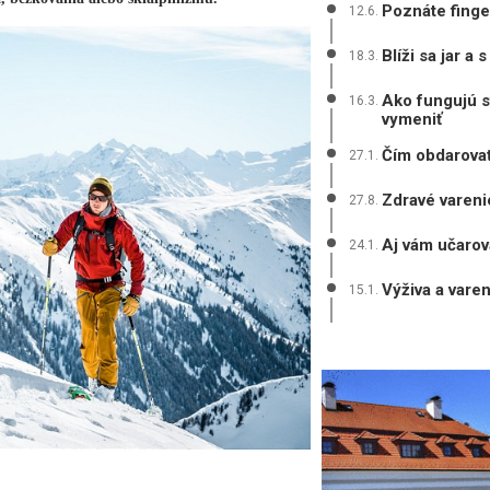
Poznáte finge
12.6.
Blíži sa jar a
18.3.
Ako fungujú st
16.3.
vymeniť
Čím obdarovať
27.1.
Zdravé varen
27.8.
Aj vám učarov
24.1.
Výživa a vare
15.1.