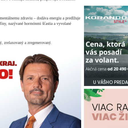
j mentálnemu zdraviu – dodáva energiu a predlžuje
rfíny, nazývané hormónmi šťastia a vyvolané
ený, zrelaxovaný a zregenerovaný.