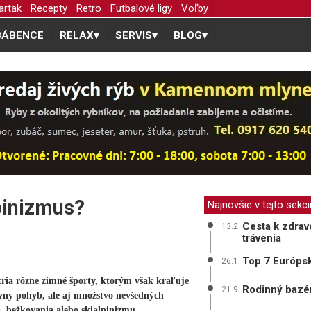
artak
Recepty
Retro
Futbalové ligy
Voľby
BÁBENCE
RELAX
▾
SERVIS
▾
BLOG
▾
pinizmus?
Najnovšie v tejto sekci
Cesta k zdrav
13.2.
trávenia
Top 7 Európsk
26.1.
ria rôzne zimné športy, ktorým však kraľuje
Rodinný bazén
21.9.
ívny pohyb, ale aj množstvo nevšedných
a, bežkovania alebo skialpinizmu.