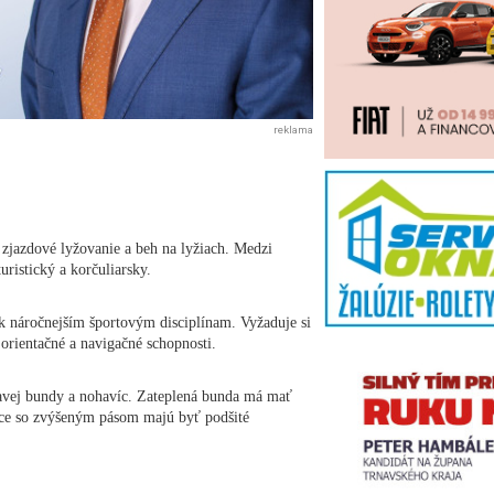
reklama
zjazdové lyžovanie a beh na lyžiach. Medzi
uristický a korčuliarsky.
k náročnejším športovým disciplínam. Vyžaduje si
, orientačné a navigačné schopnosti.
kavej bundy a nohavíc. Zateplená bunda má mať
ice so zvýšeným pásom majú byť podšité