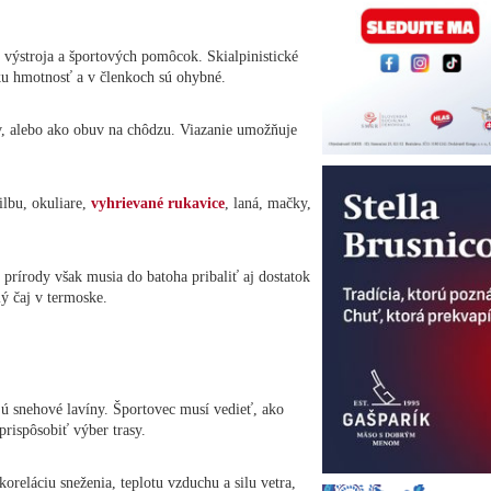
h výstroja a športových pomôcok. Skialpinistické
zku hmotnosť a v členkoch sú ohybné.
, alebo ako obuv na chôdzu. Viazanie umožňuje
rilbu, okuliare,
vyhrievané rukavice
, laná, mačky,
prírody však musia do batoha pribaliť aj dostatok
lý čaj v termoske.
jú snehové lavíny. Športovec musí vedieť, ako
prispôsobiť výber trasy.
oreláciu sneženia, teplotu vzduchu a silu vetra,