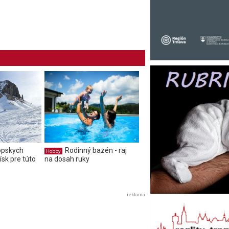
ópskych
Rodinný bazén - raj
Hobby
ísk pre túto
na dosah ruky
reklama