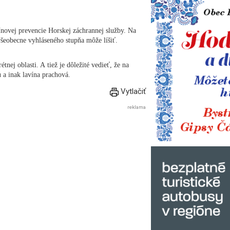
ínovej prevencie Horskej záchrannej služby. Na
všeobecne vyhláseného stupňa môže líšiť.
nej oblasti. A tiež je dôležité vedieť, že na
ehu a inak lavína prachová.
Vytlačiť
reklama