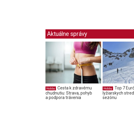
Aktuálne správy
Cesta k zdravému
Top 7 Eur
Hobby
Hobby
chudnutiu: Strava, pohyb
lyžiarskych stred
a podpora trávenia
sezónu