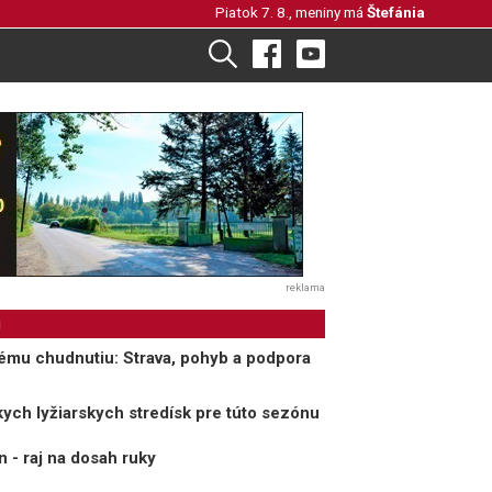
Piatok 7. 8., meniny má
Štefánia
reklama
i
ému chudnutiu: Strava, pohyb a podpora
ych lyžiarskych stredísk pre túto sezónu
 - raj na dosah ruky