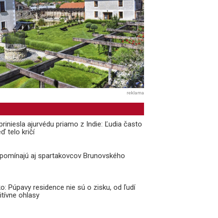
reklama
priniesla ajurvédu priamo z Indie: Ľudia často
ď telo kričí
ipomínajú aj spartakovcov Brunovského
o: Púpavy residence nie sú o zisku, od ľudí
tívne ohlasy