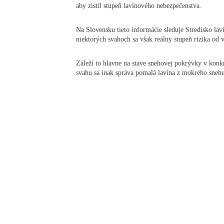
aby zistil stupeň lavínového nebezpečenstva.
Na Slovensku tieto informácie sleduje Stredisko lav
niektorých svahoch sa však reálny stupeň rizika od 
Záleží to hlavne na stave snehovej pokrývky v konkrét
svahu sa inak správa pomalá lavína z mokrého sn