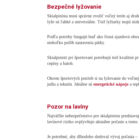
Bezpečné lyžovanie
Skialpinista musí správne zvoliť voľný terén aj dru
lyže sú ľahké a univerzálne. Tiež lyžiarky majú ní
Podľa potreby fungujú buď ako fixná zjazdová obuv
niekoľko polôh nastavenia pätky.
Skialpinisti pri športovaní potrebujú tiež kvalitnú p
cepíny a batoh.
Okrem športových potrieb si na lyžovanie do voľnej 
jedla a tekutín. Ideálne sú
energetické nápoje
a tep
Pozor na lavíny
Najväčšie nebezpečenstvo pre skialpinistu predstavu
lavínové riziko ovplyvňuje aktuálne počasie a tomu 
Je potrebné, aby dlhodobo sledoval vývoj počasia – k