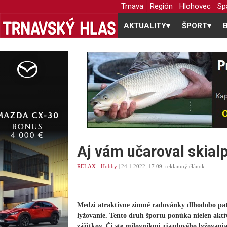
Trnava
Región
Hlohovec
Sp
AKTUALITY
▾
ŠPORT
▾
Aj vám učaroval skial
RELAX
-
Hobby
| 24.1.2022, 17.09, reklamný článok
Medzi atraktívne zimné radovánky dlhodobo pat
lyžovanie. Tento druh športu ponúka nielen akt
zážitkov. Či ste milovníkmi zjazdového lyžovani