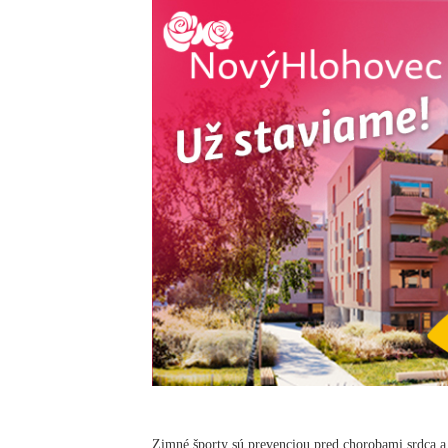
Zimné športy sú prevenciou pred chorobami srdca a c