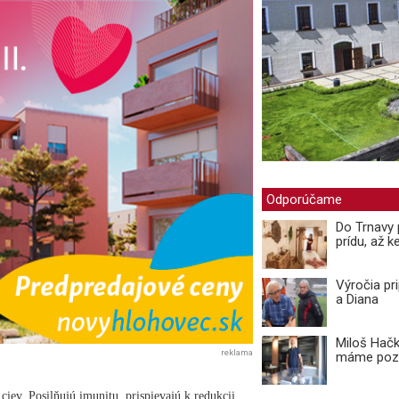
Odporúčame
Do Trnavy 
prídu, až ke
Výročia pr
a Diana
Miloš Hačk
reklama
máme pozi
iev. Posilňujú imunitu, prispievajú k redukcii