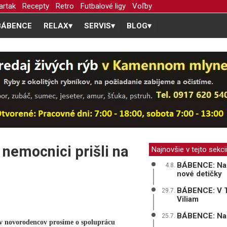
artak
Recepty
Retro
Futbalové ligy
Voľby
BÁBENCE
RELAX
▾
SERVIS
▾
BLOG
▾
nemocnici prišli na
Najnovšie v tejto sekci
BÁBENCE: Na p
4.8.
nové detičky
BÁBENCE: V Tr
29.7.
Viliam
BÁBENCE: Na sv
25.7.
ov novorodencov prosíme o spoluprácu