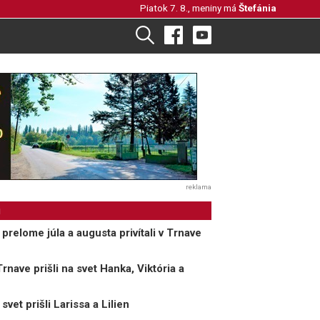
Piatok 7. 8., meniny má
Štefánia
reklama
i
relome júla a augusta privítali v Trnave
nave prišli na svet Hanka, Viktória a
et prišli Larissa a Lilien