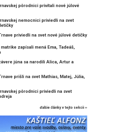
navskej pôrodnici privítali nové júlové
navskej nemocnici priviedli na svet
detičky
nave priviedli na svet nové júlové detičky
matrike zapísali mená Ema, Tadeáš,
n
vere júna sa narodili Alica, Artur a
ave prišli na svet Mathias, Matej, Júlia,
navskej pôrodnici priviedli na svet
ndreja
ďalšie články v tejto sekcii ››