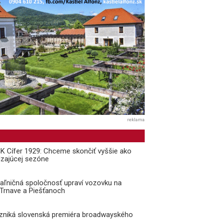
reklama
 ŠK Cífer 1929: Chceme skončiť vyššie ako
dzajúcej sezóne
aľničná spoločnosť upraví vozovku na
i Trnave a Piešťanoch
vzniká slovenská premiéra broadwayského