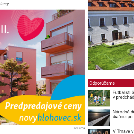
lanty.
Odporúčame
Futbalisti
v predchá
Národná di
diaľnici pr
reklama
V Trnave 