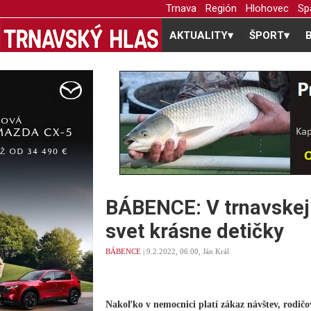
Trnava
Región
Hlohovec
Sp
AKTUALITY
▾
ŠPORT
▾
BÁBENCE: V trnavskej 
svet krásne detičky
BÁBENCE
| 9.2.2022, 06.00, Ján Král
Nakoľko v nemocnici platí zákaz návštev, rodič