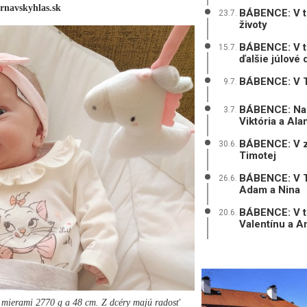
trnavskyhlas.sk
BÁBENCE: V tr
23.7.
životy
BÁBENCE: V tr
15.7.
ďalšie júlové 
BÁBENCE: V Tr
9.7.
BÁBENCE: Na 
3.7.
Viktória a Ala
BÁBENCE: V zá
30.6.
Timotej
BÁBENCE: V Trn
26.6.
Adam a Nina
BÁBENCE: V tr
20.6.
Valentínu a A
s mierami 2770 g a 48 cm. Z dcéry majú radosť