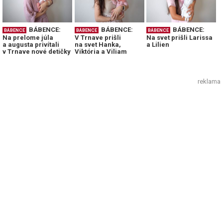
BÁBENCE:
BÁBENCE:
BÁBENCE:
BÁBENCE
BÁBENCE
BÁBENCE
Na prelome júla
V Trnave prišli
Na svet prišli Larissa
a augusta privítali
na svet Hanka,
a Lilien
v Trnave nové detičky
Viktória a Viliam
reklama