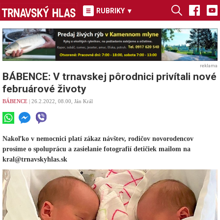
RUBRIKY
▾
reklama
BÁBENCE: V trnavskej pôrodnici privítali nové
februárové životy
BÁBENCE
| 26.2.2022, 08.00, Ján Král
Nakoľko v nemocnici platí zákaz návštev, rodičov novorodencov
prosíme o spoluprácu a zasielanie fotografií detičiek mailom na
kral@trnavskyhlas.sk