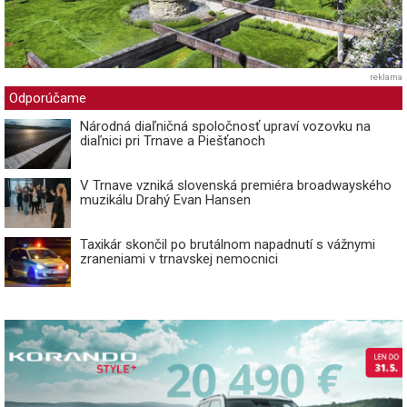
reklama
Odporúčame
Národná diaľničná spoločnosť upraví vozovku na
diaľnici pri Trnave a Piešťanoch
V Trnave vzniká slovenská premiéra broadwayského
muzikálu Drahý Evan Hansen
Taxikár skončil po brutálnom napadnutí s vážnymi
zraneniami v trnavskej nemocnici