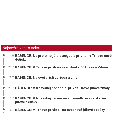
Najnovšie v tejto sekcii
BÁBENCE: Na prelome júla a augusta privítali v Trnave nové
4.8.
detičky
BÁBENCE: V Trnave prišli na svet Hanka, Viktória a Viliam
29.7.
BÁBENCE: Na svet prišli Larissa a Lilien
25.7.
BÁBENCE: V trnavskej pôrodnici privítali nové júlové životy
23.7.
BÁBENCE: V trnavskej nemocnici priviedli na svet ďalšie
15.7.
júlové detičky
BÁBENCE: V Trnave priviedli na svet nové júlové detičky
9.7.