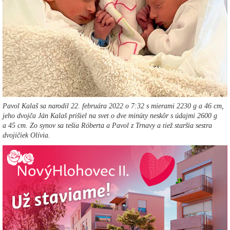
Pavol Kalaš sa narodil 22. februára 2022 o 7:32 s mierami 2230 g a 46 cm,
jeho dvojča Ján Kalaš prišiel na svet o dve minúty neskôr s údajmi 2600 g
a 45 cm. Zo synov sa tešia Róberta a Pavol z Trnavy a tiež staršia sestra
dvojičiek Olívia.