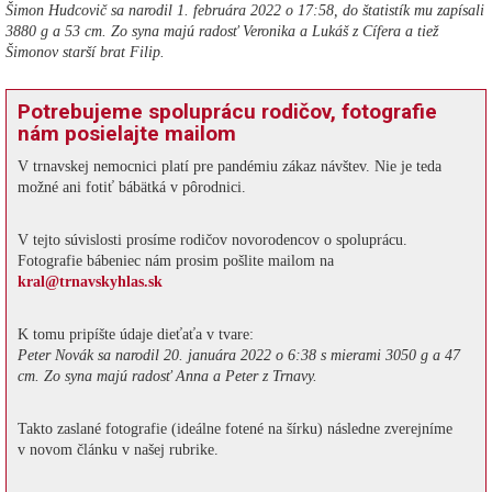
Šimon Hudcovič sa narodil 1. februára 2022 o 17:58, do štatistík mu zapísali
3880 g a 53 cm. Zo syna majú radosť Veronika a Lukáš z Cífera a tiež
Šimonov starší brat Filip.
Potrebujeme spoluprácu rodičov, fotografie
nám posielajte mailom
V trnavskej nemocnici platí pre pandémiu zákaz návštev. Nie je teda
možné ani fotiť bábätká v pôrodnici.
V tejto súvislosti prosíme rodičov novorodencov o spoluprácu.
Fotografie bábeniec nám prosim pošlite mailom na
kral@trnavskyhlas.sk
K tomu pripíšte údaje dieťaťa v tvare:
Peter Novák sa narodil 20. januára 2022 o 6:38 s mierami 3050 g a 47
cm. Zo syna majú radosť Anna a Peter z Trnavy.
Takto zaslané fotografie (ideálne fotené na šírku) následne zverejníme
v novom článku v našej rubrike.