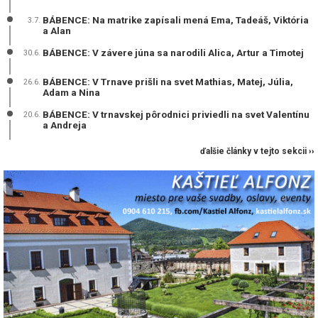
BÁBENCE: Na matrike zapísali mená Ema, Tadeáš, Viktória
3.7.
a Alan
BÁBENCE: V závere júna sa narodili Alica, Artur a Timotej
30.6.
BÁBENCE: V Trnave prišli na svet Mathias, Matej, Júlia,
26.6.
Adam a Nina
BÁBENCE: V trnavskej pôrodnici priviedli na svet Valentínu
20.6.
a Andreja
ďalšie články v tejto sekcii ››