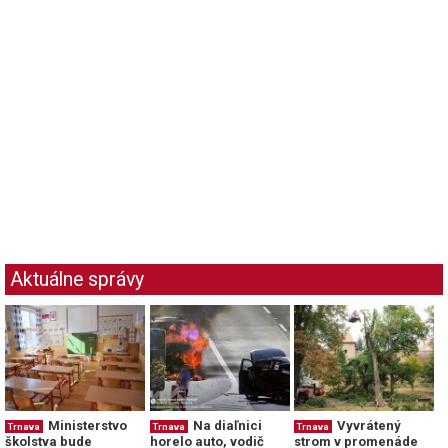
Aktuálne správy
Ministerstvo
Na diaľnici
Vyvrátený
Trnava
Trnava
Trnava
školstva bude
horelo auto, vodič
strom v promenáde