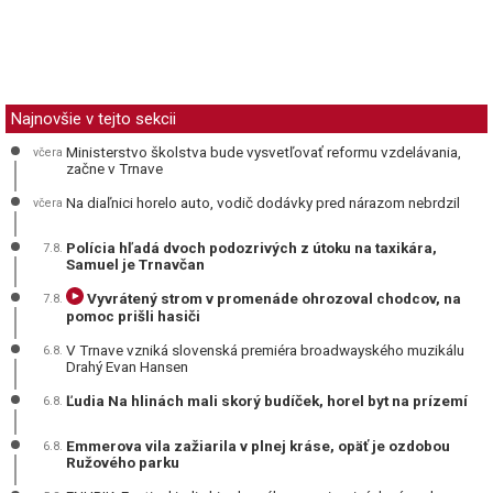
Najnovšie v tejto sekcii
Ministerstvo školstva bude vysvetľovať reformu vzdelávania,
včera
začne v Trnave
Na diaľnici horelo auto, vodič dodávky pred nárazom nebrdzil
včera
Polícia hľadá dvoch podozrivých z útoku na taxikára,
7.8.
Samuel je Trnavčan
Vyvrátený strom v promenáde ohrozoval chodcov, na
7.8.
pomoc prišli hasiči
V Trnave vzniká slovenská premiéra broadwayského muzikálu
6.8.
Drahý Evan Hansen
Ľudia Na hlinách mali skorý budíček, horel byt na prízemí
6.8.
Emmerova vila zažiarila v plnej kráse, opäť je ozdobou
6.8.
Ružového parku