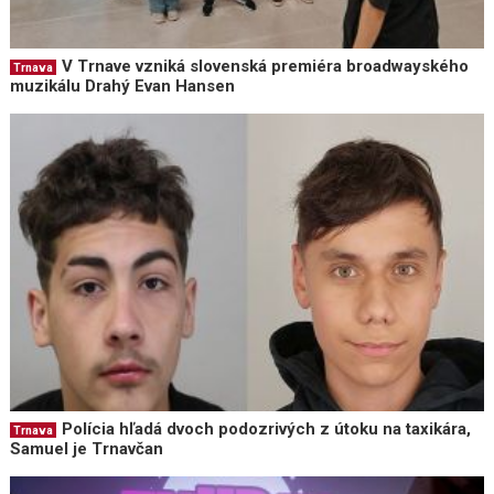
V Trnave vzniká slovenská premiéra broadwayského
Trnava
muzikálu Drahý Evan Hansen
Polícia hľadá dvoch podozrivých z útoku na taxikára,
Trnava
Samuel je Trnavčan