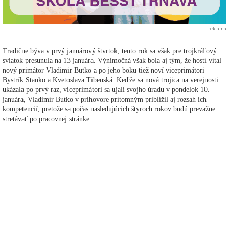
reklama
Tradične býva v prvý januárový štvrtok, tento rok sa však pre trojkráľový
sviatok presunula na 13 januára. Výnimočná však bola aj tým, že hostí vítal
nový primátor Vladimir Butko a po jeho boku tiež noví viceprimátori
Bystrík Stanko a Kvetoslava Tibenská. Keďže sa nová trojica na verejnosti
ukázala po prvý raz, viceprimátori sa ujali svojho úradu v pondelok 10.
januára, Vladimír Butko v príhovore prítomným priblížil aj rozsah ich
kompetencií, pretože sa počas nasledujúcich štyroch rokov budú prevažne
stretávať po pracovnej stránke.