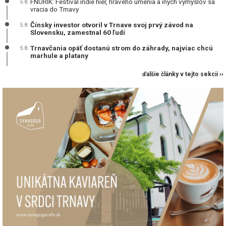
FNURIK: Festival indie hier, hravého umenia a iných výmyslov sa
5.8.
vracia do Trnavy
Čínsky investor otvoril v Trnave svoj prvý závod na
5.8.
Slovensku, zamestnal 60 ľudí
Trnavčania opäť dostanú strom do záhrady, najviac chcú
5.8.
marhule a platany
ďalšie články v tejto sekcii ››