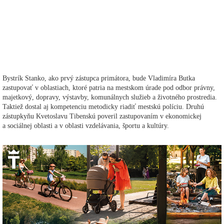
Bystrík Stanko, ako prvý zástupca primátora, bude Vladimíra Butka
zastupovať v oblastiach, ktoré patria na mestskom úrade pod odbor právny,
majetkový, dopravy, výstavby, komunálnych služieb a životného prostredia.
Taktiež dostal aj kompetenciu metodicky riadiť mestskú políciu. Druhú
zástupkyňu Kvetoslavu Tibenskú poveril zastupovaním v ekonomickej
a sociálnej oblasti a v oblasti vzdelávania, športu a kultúry.