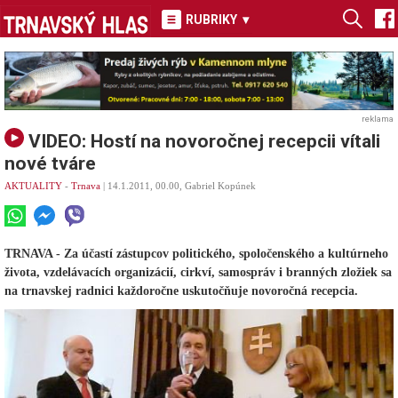
RUBRIKY
▾
reklama
VIDEO: Hostí na novoročnej recepcii vítali
nové tváre
AKTUALITY
-
Trnava
| 14.1.2011, 00.00, Gabriel Kopúnek
TRNAVA - Za účastí zástupcov politického, spoločenského a kultúrneho
života, vzdelávacích organizácií, cirkví, samospráv i branných zložiek sa
na trnavskej radnici každoročne uskutočňuje novoročná recepcia.