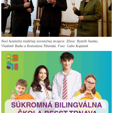
Noví hostitelia tradičnej novoročnej recepcie. Zľava: Bystrík Stanko,
Vladimír Butko a Kvetoslava Tibenská. Foto: Gabo Kopúnek