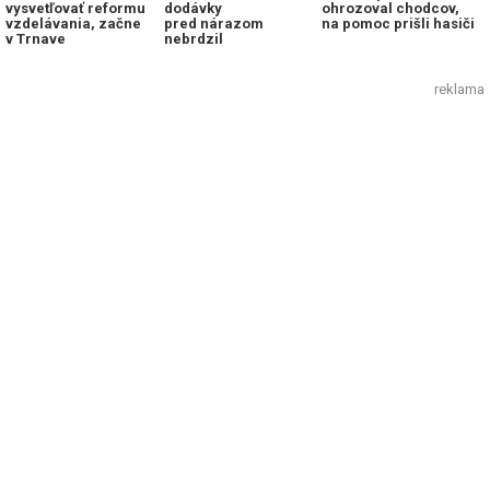
vysvetľovať reformu
dodávky
ohrozoval chodcov,
vzdelávania, začne
pred nárazom
na pomoc prišli hasiči
v Trnave
nebrdzil
reklama