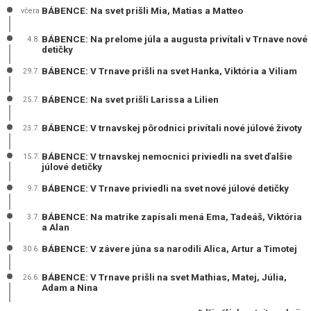
BÁBENCE: Na svet prišli Mia, Matias a Matteo
včera
BÁBENCE: Na prelome júla a augusta privítali v Trnave nové
4.8.
detičky
BÁBENCE: V Trnave prišli na svet Hanka, Viktória a Viliam
29.7.
BÁBENCE: Na svet prišli Larissa a Lilien
25.7.
BÁBENCE: V trnavskej pôrodnici privítali nové júlové životy
23.7.
BÁBENCE: V trnavskej nemocnici priviedli na svet ďalšie
15.7.
júlové detičky
BÁBENCE: V Trnave priviedli na svet nové júlové detičky
9.7.
BÁBENCE: Na matrike zapísali mená Ema, Tadeáš, Viktória
3.7.
a Alan
BÁBENCE: V závere júna sa narodili Alica, Artur a Timotej
30.6.
BÁBENCE: V Trnave prišli na svet Mathias, Matej, Júlia,
26.6.
Adam a Nina