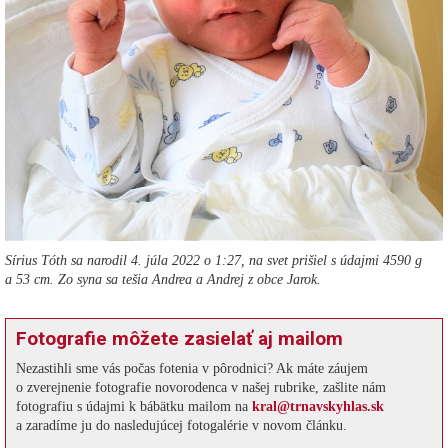
Sírius Tóth sa narodil 4. júla 2022 o 1:27, na svet prišiel s údajmi 4590 g
a 53 cm. Zo syna sa tešia Andrea a Andrej z obce Jarok.
Fotografie môžete zasielať aj mailom
Nezastihli sme vás počas fotenia v pôrodnici? Ak máte záujem
o zverejnenie fotografie novorodenca v našej rubrike, zašlite nám
fotografiu s údajmi k bábätku mailom na
kral@trnavskyhlas.sk
a zaradíme ju do nasledujúcej fotogalérie v novom článku.