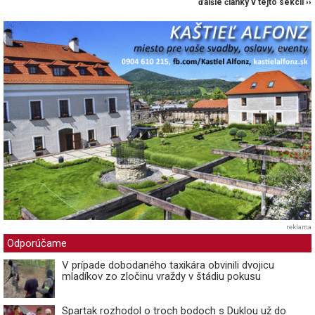
ďalšie články v tejto sekcii ››
reklama
Odporúčame
V prípade dobodaného taxikára obvinili dvojicu
mladíkov zo zločinu vraždy v štádiu pokusu
Spartak rozhodol o troch bodoch s Duklou už do