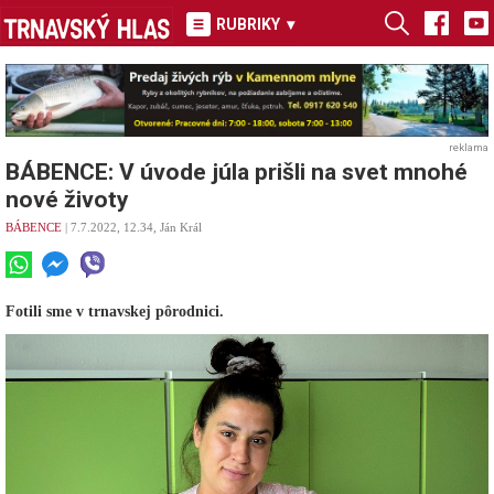
RUBRIKY
▾
reklama
BÁBENCE: V úvode júla prišli na svet mnohé
nové životy
BÁBENCE
| 7.7.2022, 12.34, Ján Král
Fotili sme v trnavskej pôrodnici.