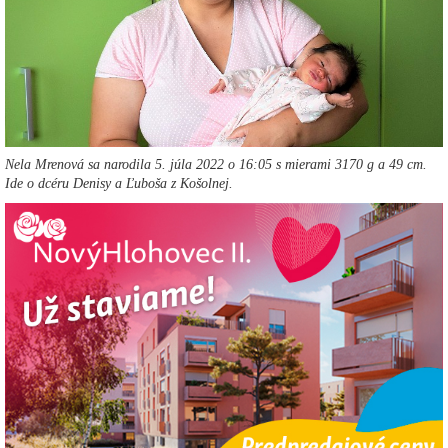
Nela Mrenová sa narodila 5. júla 2022 o 16:05 s mierami 3170 g a 49 cm.
Ide o dcéru Denisy a Ľuboša z Košolnej.