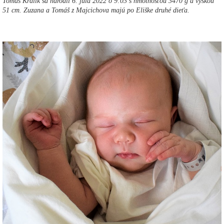
Tomáš Králik sa narodil 6. júla 2022 o 9:03 s hmotnosťou 3470 g a výškou
51 cm. Zuzana a Tomáš z Majcichova majú po Eliške druhé dieťa.