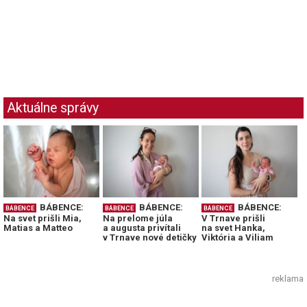
Aktuálne správy
BÁBENCE:
BÁBENCE:
BÁBENCE:
BÁBENCE
BÁBENCE
BÁBENCE
Na svet prišli Mia,
Na prelome júla
V Trnave prišli
Matias a Matteo
a augusta privítali
na svet Hanka,
v Trnave nové detičky
Viktória a Viliam
reklama