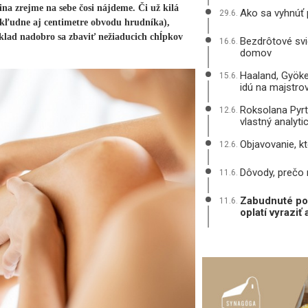
ina zrejme na sebe čosi nájdeme. Či už kilá
Ako sa vyhnúť
29.6.
o kľudne aj centimetre obvodu hrudníka),
klad nadobro sa zbaviť nežiaducich chĺpkov
Bezdrôtové svie
16.6.
domov
Haaland, Gyöke
15.6.
idú na majstro
Roksolana Pyrt
12.6.
vlastný analyt
Objavovanie, k
12.6.
Dôvody, prečo
11.6.
Zabudnuté pok
11.6.
oplatí vyrazi