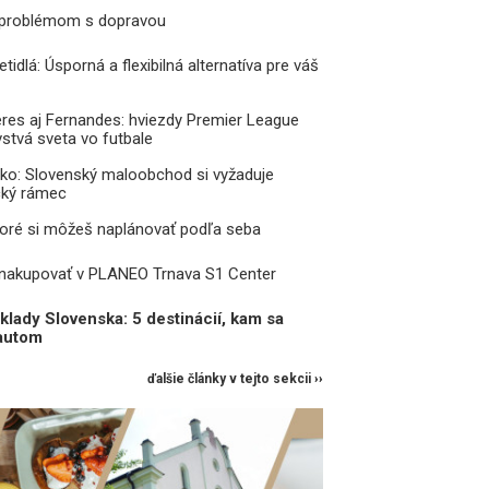
 problémom s dopravou
tidlá: Úsporná a flexibilná alternatíva pre váš
res aj Fernandes: hviezdy Premier League
vstvá sveta vo futbale
ko: Slovenský maloobchod si vyžaduje
ický rámec
toré si môžeš naplánovať podľa seba
 nakupovať v PLANEO Trnava S1 Center
lady Slovenska: 5 destinácií, kam sa
ť autom
ďalšie články v tejto sekcii ››