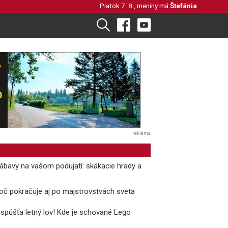
Piatok 7. 8., meniny má
Štefánia
reklama
i
ábavy na vašom podujatí: skákacie hrady a
oč pokračuje aj po majstrovstvách sveta
 spúšťa letný lov! Kde je schované Lego