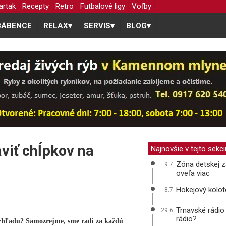
artak
Recepty
Retro
Futbalové ligy
Voľby
BÁBENCE
RELAX
▾
SERVIS
▾
BLOG
▾
viť chĺpkov na
Najnovšie v tejto sekci
Zóna detskej z
9.7.
oveľa viac
Hokejový kolot
8.7.
Trnavské rádio
29.6.
rádio?
zhľadu? Samozrejme, sme radi za každú