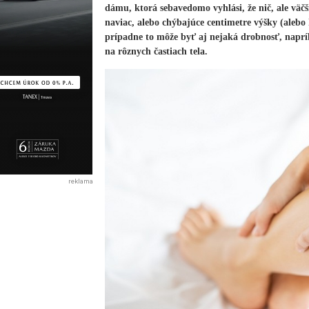
dámu, ktorá sebavedomo vyhlási, že nič, ale väčš
naviac, alebo chýbajúce centimetre výšky (aleb
prípadne to môže byť aj nejaká drobnosť, naprí
na rôznych častiach tela.
reklama