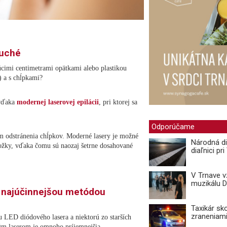
duché
júcimi centimetrami opätkami alebo plastikou
) a s chĺpkami?
 vďaka
modernej laserovej epilácii
, pri ktorej sa
Odporúčame
om odstránenia chĺpkov. Moderné lasery je možné
Národná di
kožky, vďaka čomu sú naozaj šetrne dosahované
diaľnici pr
V Trnave 
muzikálu 
e najúčinnejšou metódou
Taxikár sk
zraneniami
LED diódového lasera a niektorú zo starších
vým laserom je omnoho príjemnejšia.