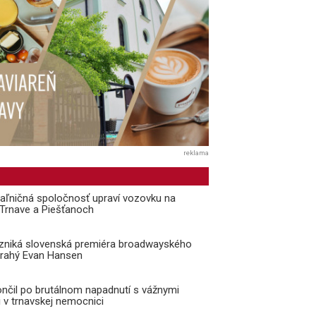
reklama
aľničná spoločnosť upraví vozovku na
i Trnave a Piešťanoch
vzniká slovenská premiéra broadwayského
Drahý Evan Hansen
ončil po brutálnom napadnutí s vážnymi
 v trnavskej nemocnici