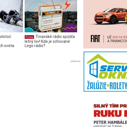
olotoč
Trnavské rádio spúšťa
Firmy
letný lov! Kde je schované
ch sveta
Lego rádio?
reklama