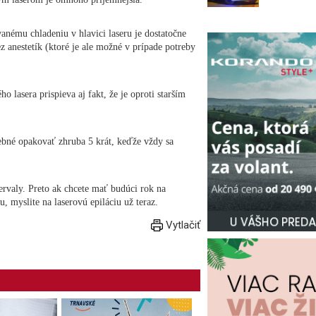
anému chladeniu v hlavici laseru je dostatočne
 anestetík (ktoré je ale možné v prípade potreby
lasera prispieva aj fakt, že je oproti starším
trebné opakovať zhruba 5 krát, keďže vždy sa
rvaly. Preto ak chcete mať budúci rok na
 myslite na laserovú epiláciu už teraz.
Vytlačiť