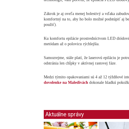
Zákrok je aj oveľa menej bolestivý a vďaka zabudov
komfortný na to, aby ho bolo možné podstúpiť aj bez
použiť).
Ku komfortu epilácie prostredníctvom LED diódového 
metódam až o polovicu rýchlejšia.
Samozrejme, stále platí, že laserovú epiláciu je po
odstránia len chĺpky v aktívnej rastovej fáze.
Medzi týmito opakovaniami sú 4 až 12 týždňové inte
dovolenke na Maledivách
dokonale hladkú pokožku,
Aktuálne správy