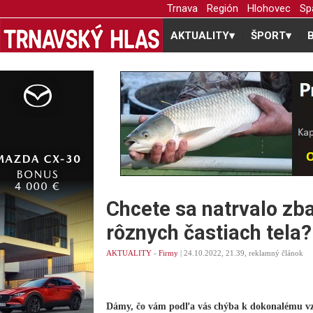
Trnava
Región
Hlohovec
Sp
AKTUALITY
▾
ŠPORT
▾
Chcete sa natrvalo zba
rôznych častiach tela?
AKTUALITY
-
Firmy
| 24.10.2022, 21.39, reklamný článok
Dámy, čo vám podľa vás chýba k dokonalému v