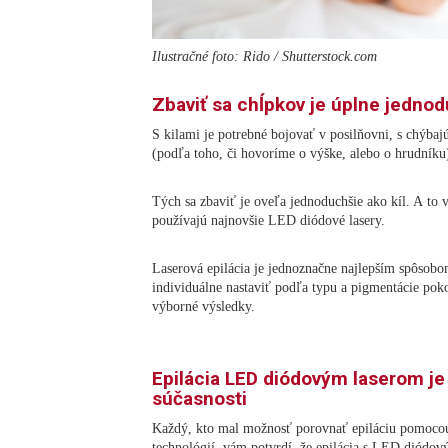
Ilustračné foto: Rido / Shutterstock.com
Zbaviť sa chĺpkov je úplne jedno
S kilami je potrebné bojovať v posilňovni, s chýba
(podľa toho, či hovoríme o výške, alebo o hrudníku
Tých sa zbaviť je oveľa jednoduchšie ako kíl. A to
používajú najnovšie LED diódové lasery.
Laserová epilácia je jednoznačne najlepším spôsob
individuálne nastaviť podľa typu a pigmentácie po
výborné výsledky.
Epilácia LED diódovým laserom j
súčasnosti
Každý, kto mal možnosť porovnať epiláciu pomocou 
technológií, vám potvrdí, že epilácia s LED diódo