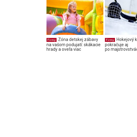
Zóna detskej zábavy
Hokejový k
Firmy
Firmy
na vašom podujatí: skákacie
pokračuje aj
hrady a oveľa viac
po majstrovstvá