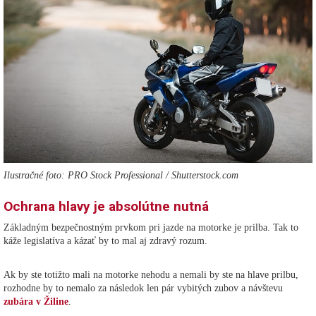
Ilustračné foto: PRO Stock Professional / Shutterstock.com
Ochrana hlavy je absolútne nutná
Základným bezpečnostným prvkom pri jazde na motorke je prilba. Tak to
káže legislatíva a kázať by to mal aj zdravý rozum.
Ak by ste totižto mali na motorke nehodu a nemali by ste na hlave prilbu,
rozhodne by to nemalo za následok len pár vybitých zubov a návštevu
zubára v Žiline
.