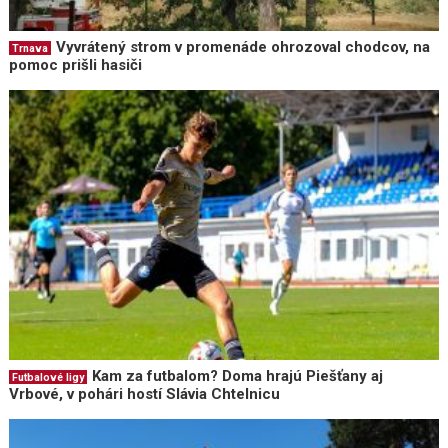
Vyvrátený strom v promenáde ohrozoval chodcov, na
Trnava
pomoc prišli hasiči
Kam za futbalom? Doma hrajú Piešťany aj
Futbalové ligy
Vrbové, v pohári hostí Slávia Chtelnicu