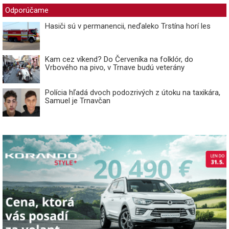
Odporúčame
Hasiči sú v permanencii, neďaleko Trstína horí les
Kam cez víkend? Do Červeníka na folklór, do
Vrbového na pivo, v Trnave budú veterány
Polícia hľadá dvoch podozrivých z útoku na taxikára,
Samuel je Trnavčan