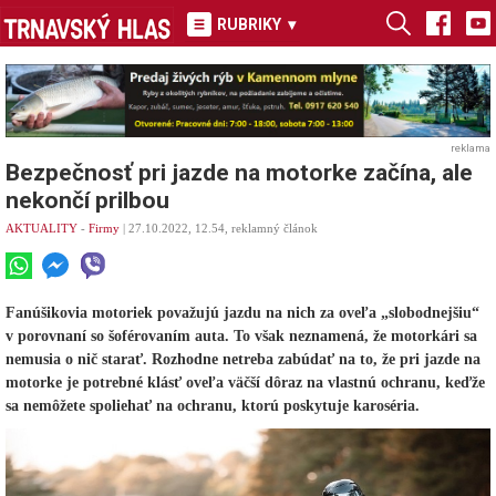
RUBRIKY
▾
reklama
Bezpečnosť pri jazde na motorke začína, ale
nekončí prilbou
AKTUALITY
-
Firmy
| 27.10.2022, 12.54, reklamný článok
Fanúšikovia motoriek považujú jazdu na nich za oveľa „slobodnejšiu“
v porovnaní so šoférovaním auta. To však neznamená, že motorkári sa
nemusia o nič starať. Rozhodne netreba zabúdať na to, že pri jazde na
motorke je potrebné klásť oveľa väčší dôraz na vlastnú ochranu, keďže
sa nemôžete spoliehať na ochranu, ktorú poskytuje karoséria.