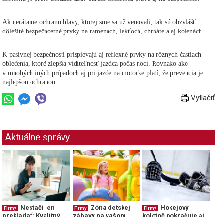
Ak nerátame ochranu hlavy, ktorej sme sa už venovali, tak sú obzvlášť
dôležité bezpečnostné prvky na ramenách, lakťoch, chrbáte a aj kolenách.
K pasívnej bezpečnosti prispievajú aj reflexné prvky na rôznych častiach
oblečenia, ktoré zlepšia viditeľnosť jazdca počas noci. Rovnako ako
v mnohých iných prípadoch aj pri jazde na motorke platí, že prevencia je
najlepšou ochranou.
Vytlačiť
Aktuálne správy
Nestačí len
Zóna detskej
Hokejový
Firmy
Firmy
Firmy
prekladať: Kvalitný
zábavy na vašom
kolotoč pokračuje aj