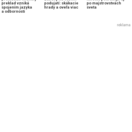
preklad vzniká
podujatí: skákacie
po majstrovstvách
spojením jazyka
hrady a oveľa viac
sveta
a odbornosti
reklama