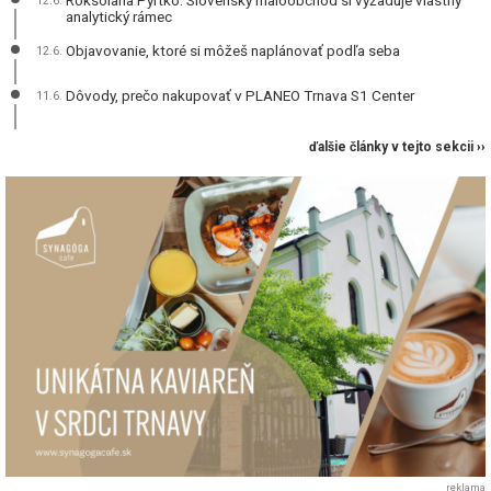
Roksolana Pyrtko: Slovenský maloobchod si vyžaduje vlastný
12.6.
analytický rámec
Objavovanie, ktoré si môžeš naplánovať podľa seba
12.6.
Dôvody, prečo nakupovať v PLANEO Trnava S1 Center
11.6.
ďalšie články v tejto sekcii ››
reklama