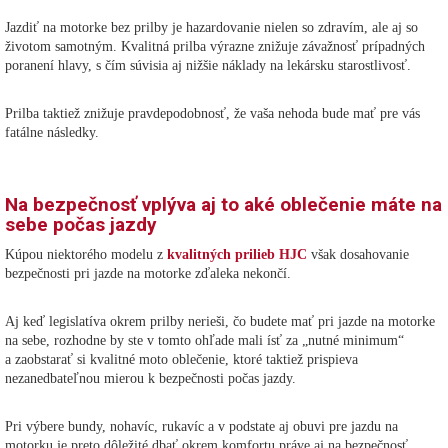
Jazdiť na motorke bez prilby je hazardovanie nielen so zdravím, ale aj so
životom samotným. Kvalitná prilba výrazne znižuje závažnosť prípadných
poranení hlavy, s čím súvisia aj nižšie náklady na lekársku starostlivosť.
Prilba taktiež znižuje pravdepodobnosť, že vaša nehoda bude mať pre vás
fatálne následky.
Na bezpečnosť vplýva aj to aké oblečenie máte na
sebe počas jazdy
Kúpou niektorého modelu z
kvalitných prilieb HJC
však dosahovanie
bezpečnosti pri jazde na motorke zďaleka nekončí.
Aj keď legislatíva okrem prilby nerieši, čo budete mať pri jazde na motorke
na sebe, rozhodne by ste v tomto ohľade mali ísť za „nutné minimum“
a zaobstarať si kvalitné moto oblečenie, ktoré taktiež prispieva
nezanedbateľnou mierou k bezpečnosti počas jazdy.
Pri výbere bundy, nohavíc, rukavíc a v podstate aj obuvi pre jazdu na
motorku je preto dôležité dbať okrem komfortu práve aj na bezpečnosť.