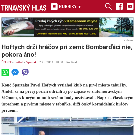
RUBRIKY
▾
reklama
Hoftych drží hráčov pri zemi: Bombarďáci nie,
pokora áno!
ŠPORT
-
Futbal
-
Spartak
| 23.9.2011, 10.31, Ján Král
Kouč Spartaka Pavel Hoftych vytiahol klub na prvé miesto tabuľky.
Andeli sa na prvej pozícii udržali aj po zápase so zlatomoravským
ViOnom, s ktorým minulú sezónu body nezískavali. Napriek čiastkovým
úspechom a prvému miesto v tabuľke, drží český kormidelník hráčov
pri zemi.