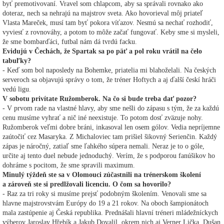
byť premotivovaní. Vravel som chlapcom, aby sa správali rovnako ako
doteraz, nech sa nehrajú na majstrov sveta. Ako hovorieval môj priateľ
Vlasta Mareček, musí tam byť pokora víťazov. Nesmú sa nechať rozhodiť,
vyviesť z rovnováhy, a potom to môže začať fungovať. Keby sme si mysleli,
že sme bombarďáci, futbal nám dá tvrdú facku.
Evidujú v Čechách, že Spartak sa po päť a pol roku vrátil na čelo
tabuľky?
- Keď som bol naposledy na Bohemke, priatelia mi blahoželali. Na českých
serveroch sa objavujú správy o tom, že tréner Hoftych a aj ďalší českí hráči
vedú ligu.
V sobotu privítate Ružomberok. Na čo si bude treba dať pozor?
- V prvom rade na vlastné hlavy, aby sme nešli do zápasu s tým, že za každú
cenu musíme vyhrať a nič iné neexistuje. To potom dosť zväzuje nohy.
Ružomberok veľmi dobre bráni, inkasoval len osem gólov. Vedia nepríjemne
zaútočiť cez Masaryka. Z Michaloviec tam prišiel šikovný Serienčin. Každý
zápas je náročný, zatiaľ sme ľahkého súpera nemali. Neraz je to o góle,
určite aj tento duel nebude jednoduchý. Verím, že s podporou fanúšikov ho
dohráme s pocitom, že sme spravili maximum.
Minulý týždeň ste sa v Olomouci zúčastnili na trénerskom školení
a zároveň ste si predlžovali licenciu. O čom sa hovorilo?
- Raz za tri roky si musíme prejsť podobným školením. Venovali sme sa
hlavne majstrovstvám Európy do 19 a 21 rokov. Na oboch šampionátoch
mala zastúpenie aj Česká republika. Prednášali hlavní tréneri mládežníckych
výberov Jaroslav Hřebík a Jakub Dovalil, okrem nich aj Verner Lička, Dušan