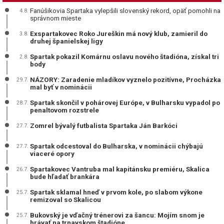
Fanúšikovia Spartaka vylepšili slovenský rekord, opäť pomohli na
4.8.
správnom mieste
Exspartakovec Roko Jureškin má nový klub, zamieril do
3.8.
druhej španielskej ligy
Spartak pokazil Komárnu oslavu nového štadióna, získal tri
2.8.
body
NÁZORY: Zaradenie mladíkov vyznelo pozitívne, Procházka
29.7.
mal byť v nominácii
Spartak skončil v pohárovej Európe, v Bulharsku vypadol po
28.7.
penaltovom rozstrele
Zomrel bývalý futbalista Spartaka Ján Barkóci
27.7.
Spartak odcestoval do Bulharska, v nominácii chýbajú
27.7.
viaceré opory
Spartakovec Vantruba mal kapitánsku premiéru, Skalica
26.7.
bude hľadať brankára
Spartak sklamal hneď v prvom kole, po slabom výkone
25.7.
remizoval so Skalicou
Bukovský je vďačný trénerovi za šancu: Mojím snom je
25.7.
hrávať na trnavskom štadióne