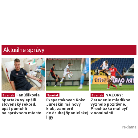
Aktuálne správy
Fanúšikovia
NÁZORY:
Spartak
Spartak
Spartak
Spartaka vylepšili
Exspartakovec Roko
Zaradenie mladíkov
slovenský rekord,
Jureškin má nový
vyznelo pozitívne,
opäť pomohli
klub, zamieril
Procházka mal byť
na správnom mieste
do druhej španielskej
v nominácii
ligy
reklama