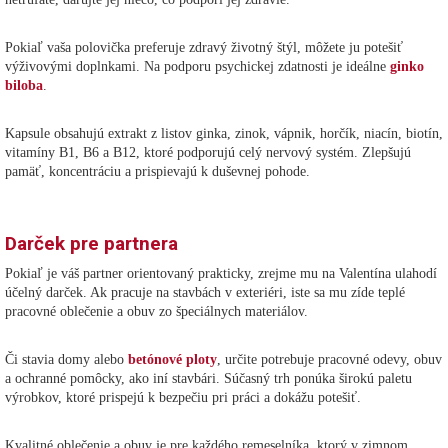
Pokiaľ vaša polovička preferuje zdravý životný štýl, môžete ju potešiť
výživovými doplnkami. Na podporu psychickej zdatnosti je ideálne
ginko
biloba
.
Kapsule obsahujú extrakt z listov ginka, zinok, vápnik, horčík, niacín, biotín,
vitamíny B1, B6 a B12, ktoré podporujú celý nervový systém. Zlepšujú
pamäť, koncentráciu a prispievajú k duševnej pohode.
Darček pre partnera
Pokiaľ je váš partner orientovaný prakticky, zrejme mu na Valentína ulahodí
účelný darček. Ak pracuje na stavbách v exteriéri, iste sa mu zíde teplé
pracovné oblečenie a obuv zo špeciálnych materiálov.
Či stavia domy alebo
betónové ploty
, určite potrebuje pracovné odevy, obuv
a ochranné pomôcky, ako iní stavbári. Súčasný trh ponúka širokú paletu
výrobkov, ktoré prispejú k bezpečiu pri práci a dokážu potešiť.
Kvalitné oblečenie a obuv je pre každého remeselníka, ktorý v zimnom