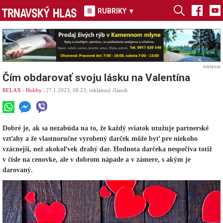
RUBRIKY
▾
reklama
Čím obdarovať svoju lásku na Valentína
RELAX
-
Hobby
| 27.1.2023, 08.23, reklamný článok
Dobré je, ak sa nezabúda na to, že každý sviatok utužuje partnerské
vzťahy a že vlastnoručne vyrobený darček môže byť pre niekoho
vzácnejší, než akokoľvek drahý dar. Hodnota darčeka nespočíva totiž
v čísle na cenovke, ale v dobrom nápade a v zámere, s akým je
darovaný.