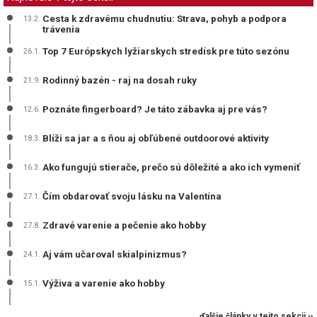
Cesta k zdravému chudnutiu: Strava, pohyb a podpora
13.2.
trávenia
Top 7 Európskych lyžiarskych stredísk pre túto sezónu
26.1.
Rodinný bazén - raj na dosah ruky
21.9.
Poznáte fingerboard? Je táto zábavka aj pre vás?
12.6.
Blíži sa jar a s ňou aj obľúbené outdoorové aktivity
18.3.
Ako fungujú stierače, prečo sú dôležité a ako ich vymeniť
16.3.
Čím obdarovať svoju lásku na Valentína
27.1.
Zdravé varenie a pečenie ako hobby
27.8.
Aj vám učaroval skialpinizmus?
24.1.
Výživa a varenie ako hobby
15.1.
ďalšie články v tejto sekcii ››