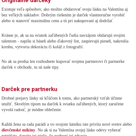
Originálne darčeky
Existuje veľa spôsobov, ako možno obdarovať svoju lásku na Valentína aj
bez veľkých nákladov. Dobrým riešením je darček vlastnoručne vyrobiť
alebo si stanoviť maximálnu cenu a tú pri nakupovaní aj dodržať.
Krásne je, ak sa na sviatok zaľúbených ľudia navzájom obdarujú svojim
talentom - napíšu si báseň alebo ďakovný list, zaspievajú pieseň, nakreslia
kresbu, vytvoria dekoráciu či koláž z fotografií.
No ak sa predsa len rozhodnete kupovať svojmu partnerovi či partnerke
darček v obchode, tu sú naše tipy.
Darček pre partnerku
Drobné prejavy lásky sú kľúčom k tomu, ako partnerský vzťah účinne
utužiť. Skvelým tipom na darček k sviatku zaľúbených, ktorý zaručene
vyvolá radosť, je módne oblečenie.
Každá žena sa rada parádi a vo svojom šatníku iste privíta nové svetre alebo
dievčenské mikiny
. No ak si na Valentína svojej láske odevy vyberať
netrúfate, darujte jej niečo, čo podporí jej zdravie.