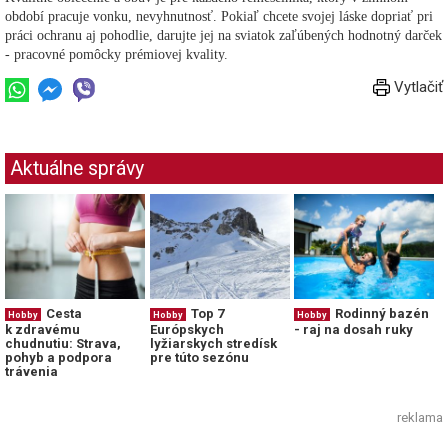
období pracuje vonku, nevyhnutnosť. Pokiaľ chcete svojej láske dopriať pri
práci ochranu aj pohodlie, darujte jej na sviatok zaľúbených hodnotný darček
- pracovné pomôcky prémiovej kvality.
Vytlačiť
Aktuálne správy
Cesta
Top 7
Rodinný bazén
Hobby
Hobby
Hobby
k zdravému
Európskych
- raj na dosah ruky
chudnutiu: Strava,
lyžiarskych stredísk
pohyb a podpora
pre túto sezónu
trávenia
reklama