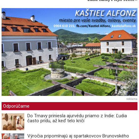
reklama
Odporúčame
Do Trnavy priniesla ajurvédu priamo z Indie: Ľudia
často prídu, až keď telo kričí
Výročia pripomínajú aj spartakovcov Brunovského