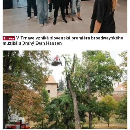
V Trnave vzniká slovenská premiéra broadwayského
Trnava
muzikálu Drahý Evan Hansen