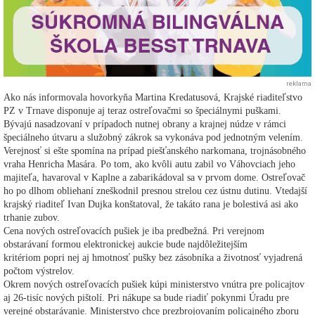
reklama
Ako nás informovala hovorkyňa Martina Kredatusová, Krajské riaditeľstvo
PZ v Trnave disponuje aj teraz ostreľovačmi so špeciálnymi puškami.
Bývajú nasadzovaní v prípadoch nutnej obrany a krajnej núdze v rámci
špeciálneho útvaru a služobný zákrok sa vykonáva pod jednotným velením.
Verejnosť si ešte spomína na prípad piešťanského narkomana, trojnásobného
vraha Henricha Masára. Po tom, ako kvôli autu zabil vo Váhovciach jeho
majiteľa, havaroval v Kaplne a zabarikádoval sa v prvom dome. Ostreľovač
ho po dlhom obliehaní zneškodnil presnou strelou cez ústnu dutinu. Vtedajší
krajský riaditeľ Ivan Dujka konštatoval, že takáto rana je bolestivá asi ako
trhanie zubov.
Cena nových ostreľovacích pušiek je iba predbežná. Pri verejnom
obstarávaní formou elektronickej aukcie bude najdôležitejším
kritériom popri nej aj hmotnosť pušky bez zásobníka a životnosť vyjadrená
počtom výstrelov.
Okrem nových ostreľovacích pušiek kúpi ministerstvo vnútra pre policajtov
aj 26-tisíc nových pištolí. Pri nákupe sa bude riadiť pokynmi Úradu pre
verejné obstarávanie. Ministerstvo chce prezbrojovaním policajného zboru