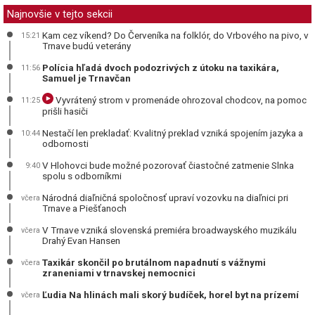
Najnovšie v tejto sekcii
Kam cez víkend? Do Červeníka na folklór, do Vrbového na pivo, v
15:21
Trnave budú veterány
Polícia hľadá dvoch podozrivých z útoku na taxikára,
11:56
Samuel je Trnavčan
Vyvrátený strom v promenáde ohrozoval chodcov, na pomoc
11:25
prišli hasiči
Nestačí len prekladať: Kvalitný preklad vzniká spojením jazyka a
10:44
odbornosti
V Hlohovci bude možné pozorovať čiastočné zatmenie Slnka
9:40
spolu s odborníkmi
Národná diaľničná spoločnosť upraví vozovku na diaľnici pri
včera
Trnave a Piešťanoch
V Trnave vzniká slovenská premiéra broadwayského muzikálu
včera
Drahý Evan Hansen
Taxikár skončil po brutálnom napadnutí s vážnymi
včera
zraneniami v trnavskej nemocnici
Ľudia Na hlinách mali skorý budíček, horel byt na prízemí
včera