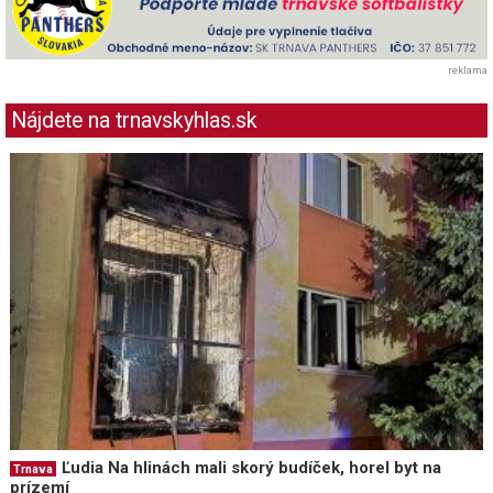
reklama
Nájdete na trnavskyhlas.sk
Ľudia Na hlinách mali skorý budíček, horel byt na
Trnava
prízemí