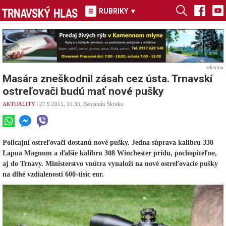
RUBRIKY
▾
reklama
Masára zneškodnil zásah cez ústa. Trnavskí
ostreľovači budú mať nové pušky
AKTUALITY
| 27.9.2011, 11.35, Benjamín Škreko
Policajní ostreľovači dostanú nové pušky. Jedna súprava kalibru 338
Lapua Magnum a ďalšie kalibru 308 Winchester prídu, pochopiteľne,
aj do Trnavy. Ministerstvo vnútra vynaloží na nové ostreľovacie pušky
na dlhé vzdialenosti 600-tisíc eur.