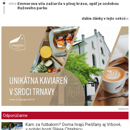
Emmerova vila zažiarila v plnej kráse, opäť je ozdobou
včera
Ružového parku
ďalšie články v tejto sekcii ››
reklama
Odporúčame
Kam za futbalom? Doma hrajú Piešťany aj Vrbové,
v pohári hostí Slávia Chtelnicu