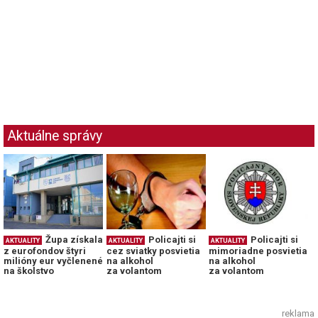
Aktuálne správy
Župa získala
Policajti si
Policajti si
AKTUALITY
AKTUALITY
AKTUALITY
z eurofondov štyri
cez sviatky posvietia
mimoriadne posvietia
milióny eur vyčlenené
na alkohol
na alkohol
na školstvo
za volantom
za volantom
reklama