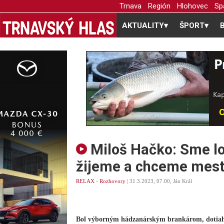
Trnava
Región
Hlohovec
Sp
AKTUALITY
▾
ŠPORT
▾
Miloš Hačko: Sme lok
žijeme a chceme mest
RELAX
-
Rozhovory
| 31.3.2023, 07.00, Ján Král
Bol výborným hádzanárským brankárom, dotiahol