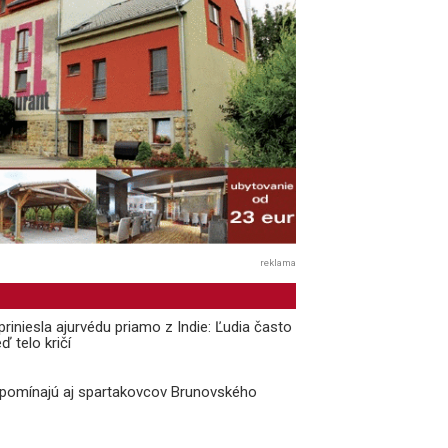
reklama
priniesla ajurvédu priamo z Indie: Ľudia často
ď telo kričí
ipomínajú aj spartakovcov Brunovského