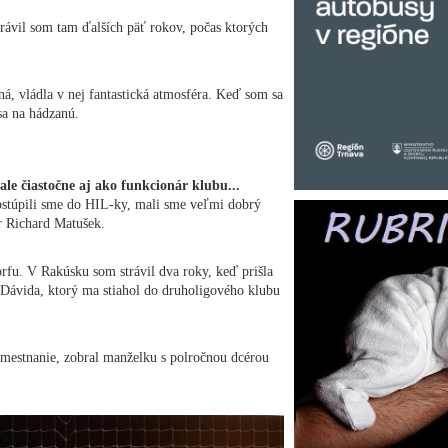
ávil som tam ďalších päť rokov, počas ktorých
ná, vládla v nej fantastická atmosféra. Keď som sa
sa na hádzanú.
 ale čiastočne aj ako funkcionár klubu...
ostúpili sme do HIL-ky, mali sme veľmi dobrý
ôr Richard Matušek.
rfu. V Rakúsku som strávil dva roky, keď prišla
Dávida, ktorý ma stiahol do druholigového klubu
amestnanie, zobral manželku s polročnou dcérou