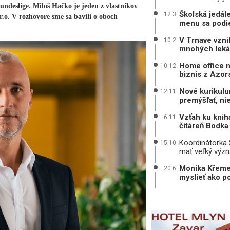
undeslige. Miloš Hačko je jeden z vlastníkov
Školská jedál
12.3.
r.o. V rozhovore sme sa bavili o oboch
menu sa podie
V Trnave vzni
10.2.
mnohých lekár
Home office n
10.12.
biznis z Azor
Nové kurikulu
12.11.
premýšľať, n
Vzťah ku knihá
6.11.
čitáreň Bodka
Koordinátorka 
15.10.
mať veľký výz
Monika Křeme
20.6.
myslieť ako p