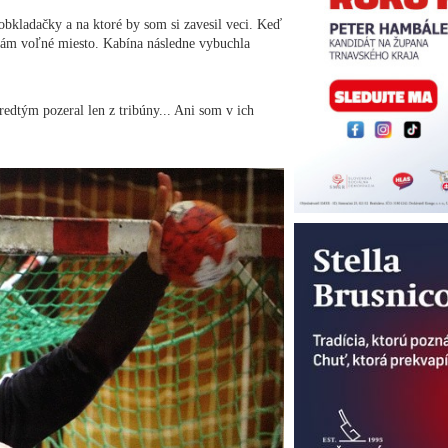
 obkladačky a na ktoré by som si zavesil veci. Keď
 mám voľné miesto. Kabína následne vybuchla
redtým pozeral len z tribúny... Ani som v ich