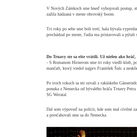
V Nových Zámkoch sme hneď vybojovali postup, str
zažila hádzaná v meste obrovský boom.
Tri roky po sebe sme boli tretí, hala bývala vypreda
prechádzal po meste, ľudia ma pristavovali a pýtali 
Do Trnavy ste sa ešte vrátili. Už nielen ako hráč,
- S Romanom Hirnerom sme tri roky viedli klub, p
mančaft, ktorý viedol najprv František Šulc a nesk
Po troch rokoch sa mi ozvali z rakúskeho Gänserndo
ponuka z Nemecka od bývalého hráča Trnavy Petra 
SG Weratal.
Dal som výpoveď na polícii, kde som mal civilné z
a presťahovali sme sa do Nemecka.