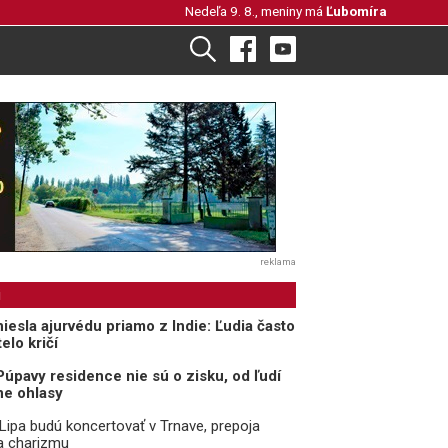
Nedeľa 9. 8., meniny má
Ľubomíra
reklama
i
iesla ajurvédu priamo z Indie: Ľudia často
elo kričí
Púpavy residence nie sú o zisku, od ľudí
ne ohlasy
 Lipa budú koncertovať v Trnave, prepoja
a charizmu