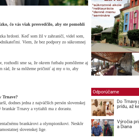
zko, čo vás však presvedčilo, aby ste pomohli
zka hrdosti. Keď som žil v zahraničí, videl som,
odnikateľmi. Viem, že bez podpory zo súkromnej
, rozhodli sme sa, že okrem futbalu pomôžeme aj
m rád, že sa môžeme pričiniť aj my o to, aby
Odporúčame
 v Trnave?
Do Trnavy 
tarší, dodnes jedna z najväčších persón slovenskej
prídu, až ke
 brankár Trnavy a vytiahli ma z dorastu.
Výročia pr
zentačnému brankárovi a olympionikovi. Neskôr
a Diana
samostatnej slovenskej lige.