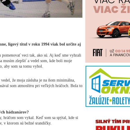
ne, ligový titul v roku 1994 však bol určite aj
m pomenovať veci tak, ako sú. Aj keď sme vyhrali
a musím zlepšiť a vedel som, kde boli moje
to, aby som sa tomu vyhol.
 vedel, že moja zásluha je na ňom minimálna,
nasával som atmosféru pri veľkých hráčoch. Bola to
ných hádzanárov?
y, hráčom som vykal. Keď som sa spýtal, kde si
v, v ktorom sú bežné srandičky.