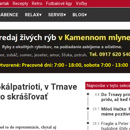
artak
Recepty
Retro
Futbalové ligy
Voľby
BÁBENCE
RELAX
▾
SERVIS
▾
BLOG
▾
álpatrioti, v Trnave
Najnovšie v tejto sekci
o skrášľovať
Do Trnavy prin
4.8.
prídu, až keď t
Miloš Hačko: 
29.7.
máme pozitív
Fragile a Peter
28.3.
 to do reprezentácie, chytal aj
hudobné štýly 