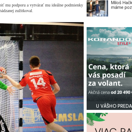
Miloš Hačk
obiť mu podporu a vytvárať mu ideálne podmienky
máme pozi
hádzanej zužitkoval.