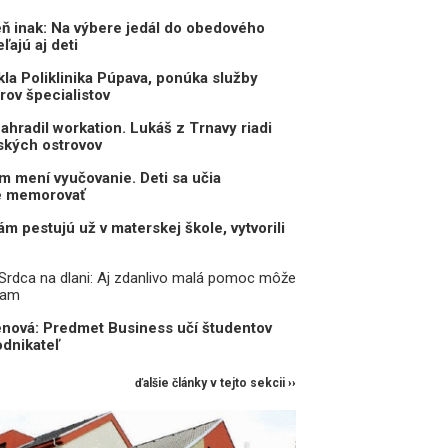
eň inak: Na výbere jedál do obedového
ľajú aj deti
kla Poliklinika Púpava, ponúka služby
ov špecialistov
ahradil workation. Lukáš z Trnavy riadi
ských ostrovov
m mení vyučovanie. Deti sa učia
ie memorovať
m pestujú už v materskej škole, vytvorili
Srdca na dlani: Aj zdanlivo malá pomoc môže
nam
nová: Predmet Business učí študentov
odnikateľ
ďalšie články v tejto sekcii ››