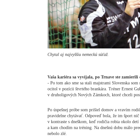
Chytal aj najvyššiu nemeckú súťaž.
Vaša kariéra sa vyvíjala, po Trnave ste zamieri
- Po tom ako sme sa stali majstrami Slovenska som 
ocitol v pozícii štvrtého brankára. Tréner Ernest G
v druholigových Nových Zámkoch, ktoré chceli pos
Po úspešnej próbe som prišiel domov a vravím rodi
pravidelne chytávať. Odpoveď bola, že im šport nič
v kontraste s dneškom, keď rodičia robia okolo detí
a kam chodím na tréning. Na dnešnú dobu málo preds
nebolo zlé.