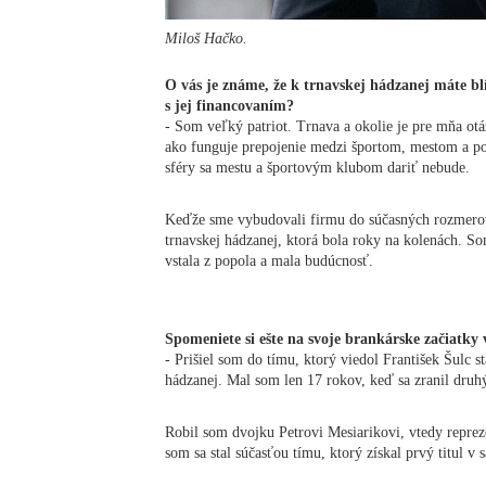
Miloš Hačko.
O vás je známe, že k trnavskej hádzanej máte blí
s jej financovaním?
- Som veľký patriot. Trnava a okolie je pre mňa otá
ako funguje prepojenie medzi športom, mestom a p
sféry sa mestu a športovým klubom dariť nebude.
Keďže sme vybudovali firmu do súčasných rozmerov
trnavskej hádzanej, ktorá bola roky na kolenách. So
vstala z popola a mala budúcnosť.
Spomeniete si ešte na svoje brankárske začiatky
- Prišiel som do tímu, ktorý viedol František Šulc s
hádzanej. Mal som len 17 rokov, keď sa zranil druhý
Robil som dvojku Petrovi Mesiarikovi, vtedy repre
som sa stal súčasťou tímu, ktorý získal prvý titul v 