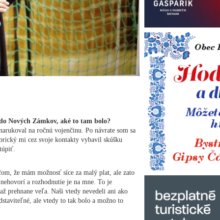
li do Nových Zámkov, aké to tam bolo?
narukoval na ročnú vojenčinu. Po návrate som sa
ubrický mi cez svoje kontakty vybavil skúšku
túpiť.
čom, že mám možnosť síce za malý plat, ale zato
 nehovorí a rozhodnutie je na mne. To je
 až prehnane veľa. Naši vtedy nevedeli ani ako
taviteľné, ale vtedy to tak bolo a možno to