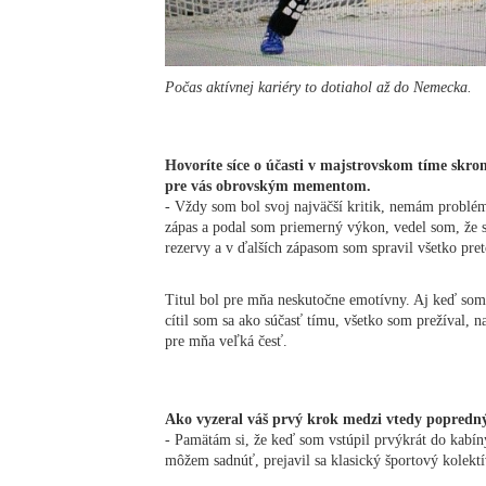
Počas aktívnej kariéry to dotiahol až do Nemecka.
Hovoríte síce o účasti v majstrovskom tíme skrom
pre vás obrovským mementom.
- Vždy som bol svoj najväčší kritik, nemám problé
zápas a podal som priemerný výkon, vedel som, že s
rezervy a v ďalších zápasom som spravil všetko pre
Titul bol pre mňa neskutočne emotívny. Aj keď som
cítil som sa ako súčasť tímu, všetko som prežíval, 
pre mňa veľká česť.
Ako vyzeral váš prvý krok medzi vtedy popred
- Pamätám si, že keď som vstúpil prvýkrát do kabín
môžem sadnúť, prejavil sa klasický športový kolektí