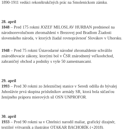
1890-1911 vedúci rekonštrukčných prác na Smolenickom zámku.
28. apríl
1848
– Pred 175 rokmi JOZEF MILOSLAV HURBAN predniesol na
národnorevolučnom zhromaždení v Brezovej pod Bradlom Žiadosti
slovenského národa, v ktorých žiadal rovnoprávnosť Slovákov v Uhorsku.
1948
– Pred 75 rokmi Ústavodarné národné zhromaždenie schválilo
znárodňovacie zákony, ktorými bol v ČSR znárodnený veľkoobchod,
zahraničný obchod a podniky s vyše 50 zamestnancami.
29. apríl
1993
– Pred 30 rokmi zo železničnej stanice v Seredi odišla do bývalej
Juhoslávie prvá skupina príslušníkov armády SR, ktorá bola súčasťou
ženijného práporu mierových síl OSN UNPROFOR.
30. apríl
1933
– Pred 90 rokmi sa v Chtelnici narodil maliar, grafický dizajnér,
textilný výtvarník a ilustrátor OTAKAR BACHORÍK (+2018).