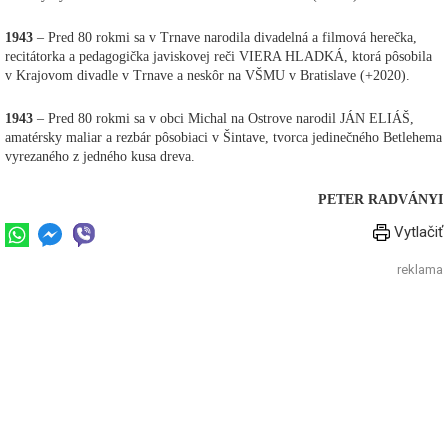
1943
– Pred 80 rokmi sa v Trnave narodila divadelná a filmová herečka,
recitátorka a pedagogička javiskovej reči VIERA HLADKÁ, ktorá pôsobila
v Krajovom divadle v Trnave a neskôr na VŠMU v Bratislave (+2020).
1943
– Pred 80 rokmi sa v obci Michal na Ostrove narodil JÁN ELIÁŠ,
amatérsky maliar a rezbár pôsobiaci v Šintave, tvorca jedinečného Betlehema
vyrezaného z jedného kusa dreva.
PETER RADVÁNYI
Vytlačiť
reklama