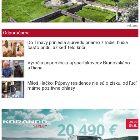
reklama
Odporúčame
Do Trnavy priniesla ajurvédu priamo z Indie: Ľudia
často prídu, až keď telo kričí
Výročia pripomínajú aj spartakovcov Brunovského
a Diana
Miloš Hačko: Púpavy residence nie sú o zisku, od ľudí
máme pozitívne ohlasy