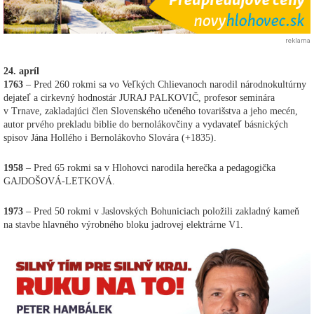
reklama
24. apríl
1763
– Pred 260 rokmi sa vo Veľkých Chlievanoch narodil národnokultúrny
dejateľ a cirkevný hodnostár JURAJ PALKOVIČ, profesor seminára
v Trnave, zakladajúci člen Slovenského učeného tovarišstva a jeho mecén,
autor prvého prekladu biblie do bernolákovčiny a vydavateľ básnických
spisov Jána Hollého i Bernolákovho Slovára (+1835).
1958
– Pred 65 rokmi sa v Hlohovci narodila herečka a pedagogička
GAJDOŠOVÁ-LETKOVÁ.
1973
– Pred 50 rokmi v Jaslovských Bohuniciach položili zakladný kameň
na stavbe hlavného výrobného bloku jadrovej elektrárne V1.