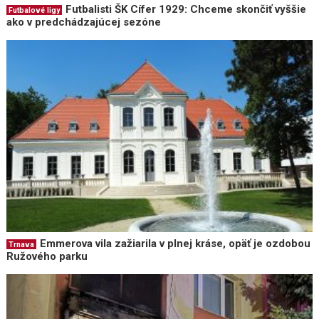
Futbalisti ŠK Cífer 1929: Chceme skončiť vyššie
Futbalové ligy
ako v predchádzajúcej sezóne
Emmerova vila zažiarila v plnej kráse, opäť je ozdobou
Trnava
Ružového parku