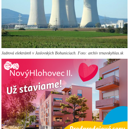
Jadrová elektráreň v Jaslovských Bohuniciach. Foto: archív trnavskyhlas.sk