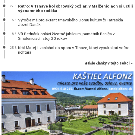
Retro: V Trnave bol obrovský požiar, v Malženiciach si uctili
22.6.
významného rodáka
Výročie má projektant trnavského Domu kultúry či Tatraskla
15.6.
Jozef Danák
Vít Bednárik oslávi životné jubileum, pamätník Baniča v
8.6.
Smoleniciach stojí 20 rokov
Kráľ Matej I. zasiahol do sporu v Trnave, ktorý vypukol pri voľbe
25.5.
richtára
ďalšie články v tejto sekcii ››