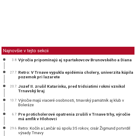
Najnovšie v tejto sekcii
Výročia pripomínajú aj spartakovcov Brunovského a Diana
3.8.
Retro: V Trnave vypukla epidémia cholery, univerzita kúpila
27.7.
pozemok pri lazarete
Jozef II. zrušil Katarínku, pred tridsiatimi rokmi vznikol
20.7.
Trnavský kraj
Výročie majú viaceré osobnosti, trnavský pamätník aj klub v
13.7.
Boleráze
Pre proticholerové opatrenia zrušili v Trnave trhy, výročie
6.7.
má amfik v Hlohovci
Retro: Kočín a Lančár sú spolu 35 rokov, cisár Žigmund potvrdil
29.6.
výsady Trnavy