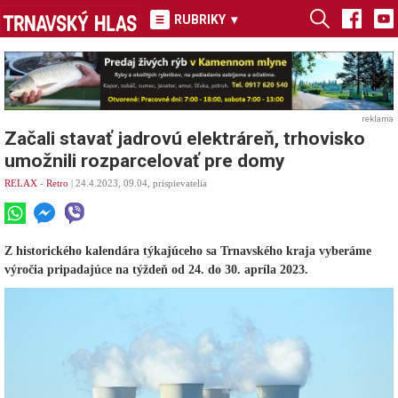
RUBRIKY
▾
reklama
Začali stavať jadrovú elektráreň, trhovisko
umožnili rozparcelovať pre domy
RELAX
-
Retro
| 24.4.2023, 09.04, prispievatelia
Z historického kalendára týkajúceho sa Trnavského kraja vyberáme
výročia pripadajúce na týždeň od 24. do 30. apríla 2023.