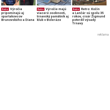
Výročia
Výročie majú
Retro: Kočín
Retro
Retro
Retro
pripomínajú aj
viaceré osobnosti,
a Lančár sú spolu 35
spartakovcov
trnavský pamätník aj
rokov, cisár Žigmund
Brunovského a Diana
klub v Boleráze
potvrdil výsady
Trnavy
reklama