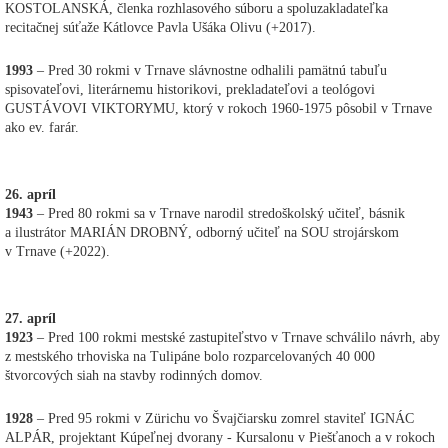
KOSTOLANSKÁ, členka rozhlasového súboru a spoluzakladateľka
recitačnej súťaže Kátlovce Pavla Ušáka Olivu (+2017).
1993
– Pred 30 rokmi v Trnave slávnostne odhalili pamätnú tabuľu
spisovateľovi, literárnemu historikovi, prekladateľovi a teológovi
GUSTÁVOVI VIKTORYMU, ktorý v rokoch 1960-1975 pôsobil v Trnave
ako ev. farár.
26. apríl
1943
– Pred 80 rokmi sa v Trnave narodil stredoškolský učiteľ, básnik
a ilustrátor MARIÁN DROBNÝ, odborný učiteľ na SOU strojárskom
v Trnave (+2022).
27. apríl
1923
– Pred 100 rokmi mestské zastupiteľstvo v Trnave schválilo návrh, aby
z mestského trhoviska na Tulipáne bolo rozparcelovaných 40 000
štvorcových siah na stavby rodinných domov.
1928
– Pred 95 rokmi v Zürichu vo Švajčiarsku zomrel staviteľ IGNÁC
ALPÁR, projektant Kúpeľnej dvorany - Kursalonu v Piešťanoch a v rokoch