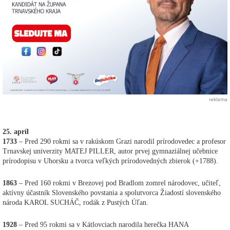
reklama
25. apríl
1733
– Pred 290 rokmi sa v rakúskom Grazi narodil prírodovedec a profesor
Trnavskej univerzity MATEJ PILLER, autor prvej gymnaziálnej učebnice
prírodopisu v Uhorsku a tvorca veľkých prírodovedných zbierok (+1788).
1863
– Pred 160 rokmi v Brezovej pod Bradlom zomrel národovec, učiteľ,
aktívny účastník Slovenského povstania a spolutvorca Žiadostí slovenského
národa KAROL SUCHÁČ, rodák z Pustých Úľan.
1928
– Pred 95 rokmi sa v Kátlovciach narodila herečka HANA