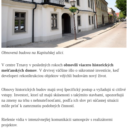
Obnovená budova na Kapitulskej ulici.
V centre Trnavy v posledných rokoch
obnovili viacero historických
mešťanských domov
. V drvivej väčšine išlo o súkromné investície, keď
developeri rekonštrukciou objektov vdýchli budovám nový život.
Obnovy historických budov majú svoj špecifický postup a vyžadujú si citlivé
vstupy. Investori, ktorí už majú skúsenosti s takýmito stavbami, upozorňujú
na zmeny na trhu s nehnuteľnosťami, podľa ich slov pri súčasnej situácii
môže prísť k zamrznutiu podobných činností.
Riešenie vidia v intenzívnejšej komunikácii samospráv s realizátormi
projektov.