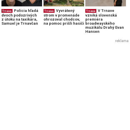
Polícia hľadá
Vyvrátený
V Trnave
Trnava
Trnava
Trnava
dvoch podozrivých
strom v promenáde
vzniká slovenská
z útoku na taxikára,
ohrozoval chodcov,
premiéra
Samuel je Trnavčan
na pomoc prišli hasiči
broadwayského
muzikálu Drahý Evan
Hansen
reklama