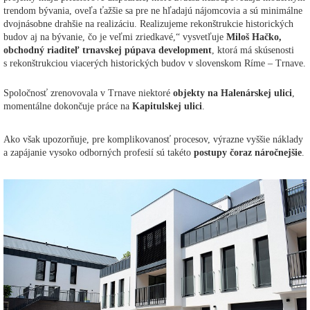
trendom bývania, oveľa ťažšie sa pre ne hľadajú nájomcovia a sú minimálne
dvojnásobne drahšie na realizáciu. Realizujeme rekonštrukcie historických
budov aj na bývanie, čo je veľmi zriedkavé,“ vysvetľuje
Miloš Hačko,
obchodný riaditeľ trnavskej púpava development
, ktorá má skúsenosti
s rekonštrukciou viacerých historických budov v slovenskom Ríme – Trnave.
Spoločnosť zrenovovala v Trnave niektoré
objekty na Halenárskej ulici
,
momentálne dokončuje práce na
Kapitulskej ulici
.
Ako však upozorňuje, pre komplikovanosť procesov, výrazne vyššie náklady
a zapájanie vysoko odborných profesií sú takéto
postupy čoraz náročnejšie
.