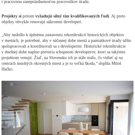
i pracovnou zaneprázdnenosťou pracovníkov úradu.
Projekty si
pritom
vyžadujú silný tím kvalifikovaných ľudí
. Aj preto
objekty obvykle renovujú súkromní developeri.
„Aby nedošlo k úplnému zastaveniu rekonštrukcií historických objektov
v mestách, je potrebné, aby v súčasnej dobe mestá a pamiatkové úrady užšie
spolupracovali a koordinovali sa s developermi. Historické rekonštrukcie
v dnešnej dobe naplno preveria schopnosti developerov, ktorí sa takýmto
projektom venujú. Žiaľ, na Slovensku ich je stále málo, čo vidieť aj na
centrách mnohých okresných miest a je to veľká škoda,“ dopĺňa Miloš
Hačko.