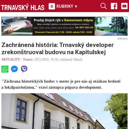
RUBRIKY
▾
reklama
Zachránená história: Trnavský developer
zrekonštruoval budovu na Kapitulskej
AKTUALITY
-
Trnava
| 29.5.2023, 19.20, reklamný článok
"Záchrana historických budov v meste je pre nás aj otázkou hrdosti
a lokálpatriotizmu," vraví zástupca púpava development.