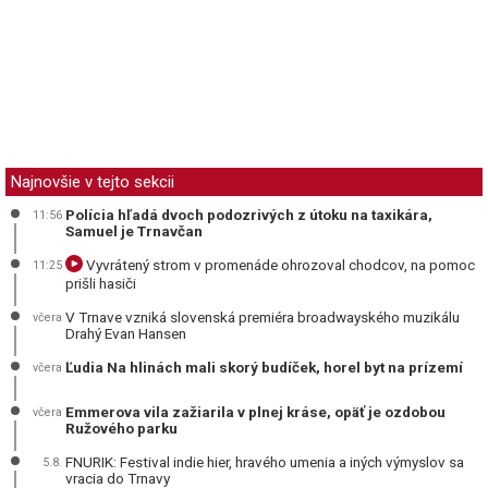
Najnovšie v tejto sekcii
Polícia hľadá dvoch podozrivých z útoku na taxikára,
11:56
Samuel je Trnavčan
Vyvrátený strom v promenáde ohrozoval chodcov, na pomoc
11:25
prišli hasiči
V Trnave vzniká slovenská premiéra broadwayského muzikálu
včera
Drahý Evan Hansen
Ľudia Na hlinách mali skorý budíček, horel byt na prízemí
včera
Emmerova vila zažiarila v plnej kráse, opäť je ozdobou
včera
Ružového parku
FNURIK: Festival indie hier, hravého umenia a iných výmyslov sa
5.8.
vracia do Trnavy