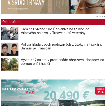
reklama
Odporúčame
Kam cez víkend? Do Červeníka na folklór, do
Vrbového na pivo, v Trnave budú veterány
Polícia hľadá dvoch podozrivých z útoku na taxikára,
Samuel je Trnavčan
Vyvrátený strom v promenáde ohrozoval chodcov, na
pomoc prišli hasiči