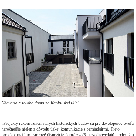
Nádvorie bytového domu na Kapitulskej ulici.
„Projekty rekonštrukcií starých historických budov sú pre developerov oveľa
náročnejšie nielen z dôvodu úzkej komunikácie s pamiatkármi. Tieto
projekty majú priestorové dispozície, ktoré zväčša nezodpovedajú moderným