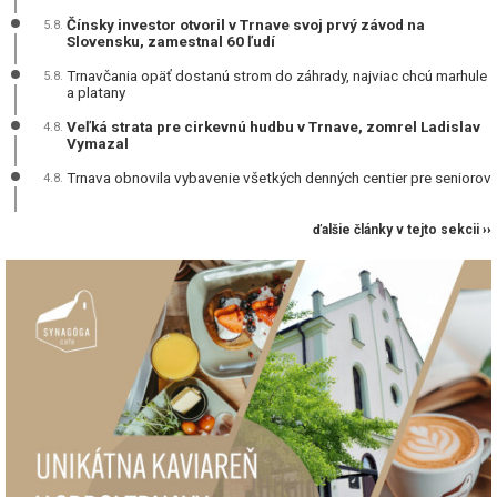
Čínsky investor otvoril v Trnave svoj prvý závod na
5.8.
Slovensku, zamestnal 60 ľudí
Trnavčania opäť dostanú strom do záhrady, najviac chcú marhule
5.8.
a platany
Veľká strata pre cirkevnú hudbu v Trnave, zomrel Ladislav
4.8.
Vymazal
Trnava obnovila vybavenie všetkých denných centier pre seniorov
4.8.
ďalšie články v tejto sekcii ››