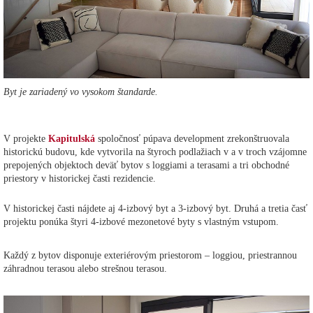
Byt je zariadený vo vysokom štandarde.
V projekte
Kapitulská
spoločnosť púpava development zrekonštruovala
historickú budovu, kde vytvorila na štyroch podlažiach v a v troch vzájomne
prepojených objektoch deväť bytov s loggiami a terasami a tri obchodné
priestory v historickej časti rezidencie.
V historickej časti nájdete aj 4-izbový byt a 3-izbový byt. Druhá a tretia časť
projektu ponúka štyri 4-izbové mezonetové byty s vlastným vstupom.
Každý z bytov disponuje exteriérovým priestorom – loggiou, priestrannou
záhradnou terasou alebo strešnou terasou.