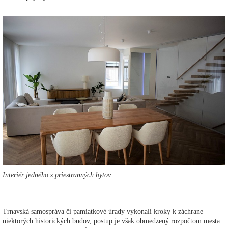
Interiér jedného z priestranných bytov.
Trnavská samospráva či pamiatkové úrady vykonali kroky k záchrane
niektorých historických budov, postup je však obmedzený rozpočtom mesta