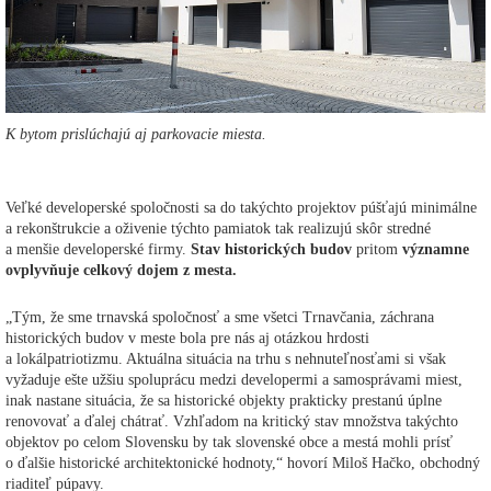
K bytom prislúchajú aj parkovacie miesta.
Veľké developerské spoločnosti sa do takýchto projektov púšťajú minimálne
a rekonštrukcie a oživenie týchto pamiatok tak realizujú skôr stredné
a menšie developerské firmy.
Stav historických budov
pritom
významne
ovplyvňuje celkový dojem z mesta.
„Tým, že sme trnavská spoločnosť a sme všetci Trnavčania, záchrana
historických budov v meste bola pre nás aj otázkou hrdosti
a lokálpatriotizmu. Aktuálna situácia na trhu s nehnuteľnosťami si však
vyžaduje ešte užšiu spoluprácu medzi developermi a samosprávami miest,
inak nastane situácia, že sa historické objekty prakticky prestanú úplne
renovovať a ďalej chátrať. Vzhľadom na kritický stav množstva takýchto
objektov po celom Slovensku by tak slovenské obce a mestá mohli prísť
o ďalšie historické architektonické hodnoty,“ hovorí Miloš Hačko, obchodný
riaditeľ púpavy.