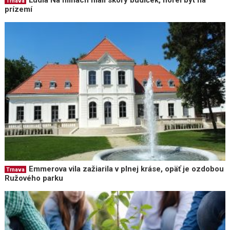
Ľudia Na hlinách mali skorý budíček, horel byt na
Trnava
prízemí
Emmerova vila zažiarila v plnej kráse, opäť je ozdobou
Trnava
Ružového parku