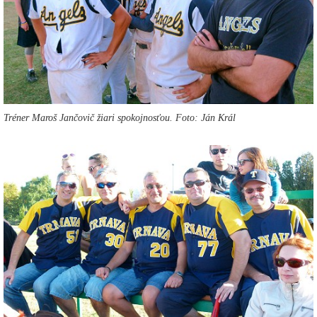
Tréner Maroš Jančovič žiari spokojnosťou. Foto: Ján Král