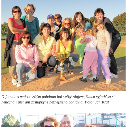
O fotenie s majstrovským pohárom bol veľký záujem, šancu vyfotiť sa si
nenechali ujsť ani zástupkyne nežnejšieho pohlavia. Foto: Ján Král