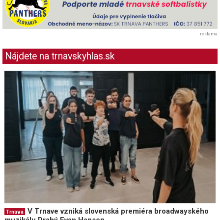
reklama
Nájdete na trnavskyhlas.sk
V Trnave vzniká slovenská premiéra broadwayského
Trnava