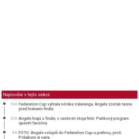
Najnovšie v tejto sekcii
Federation Cup vyhrala nórska Valerenga, Angels zostali tesne
15.6.
pred bránami finále
Angels hrajú o finále, v ceste im stoja Nóri. Piatkový program
12.6.
spestrí fanzóna
FOTO: Angels vstúpili do Federation Cup-u prehrou, proti
9.6.
Poliakom si veria