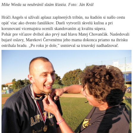
Mike Wieda sa neubránil slzám šťastia. Foto: Ján Král
Hráči Angels si užívali aplauz zaplnených tribún, na štadión si našlo cestu
opäť viac ako dvesto fanúšikov. Dueli vytvorili skvelú kulisu a pri
korunovaní vicemajstra ocenili skandovaním aj kvalitu súpera.
Pohár pre víťazov dvihol ako prvý nad hlavu Matej Chovančák. Nasledovali
bujaré oslavy, Marekovi Červenému jeho mama dokonca priamo na ihrisku
ostrihala bradu. „Po roku je dole,“ usmieval sa trnavský nadhadzovač.