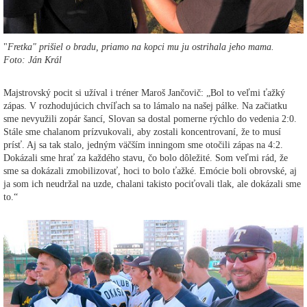
"
Fretka" prišiel o bradu, priamo na kopci mu ju ostrihala jeho mama.
Foto: Ján Král
Majstrovský pocit si užíval i tréner Maroš Jančovič: „Bol to veľmi ťažký
zápas. V rozhodujúcich chvíľach sa to lámalo na našej pálke. Na začiatku
sme nevyužili zopár šancí, Slovan sa dostal pomerne rýchlo do vedenia 2:0.
Stále sme chalanom prízvukovali, aby zostali koncentrovaní, že to musí
prísť. Aj sa tak stalo, jedným väčším inningom sme otočili zápas na 4:2.
Dokázali sme hrať za každého stavu, čo bolo dôležité. Som veľmi rád, že
sme sa dokázali zmobilizovať, hoci to bolo ťažké. Emócie boli obrovské, aj
ja som ich neudržal na uzde, chalani takisto pociťovali tlak, ale dokázali sme
to.“