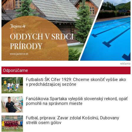
reklama
Odporúčame
Futbalisti ŠK Cífer 1929: Chceme skončiť vyššie ako
v predchádzajúcej sezóne
Fanúšikovia Spartaka vylepšili slovenský rekord, opäť
pomohli na správnom mieste
Futbal, príprava: Zavar zdolal Košolnú, Dubovany
strelili osem gólov