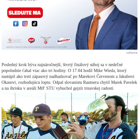
reklama
Posledný krok býva najnáročnejší, štvrtý finálový súboj sa v nedeľné
popoludnie ťahal viac ako tri hodiny. O 17.04 hodil Mike Wieda, ktorý
nastúpil ako tretí zápasový nadhadzovač po Marekovi Červenom a Jakubovi
Okasovi, rozhodujúcu loptu. Odpal slovanistu Rautnera chytil Marek Pavelek
a na ihrisku v areáli MtF STU vybuchol gejzír trnavskej radosti.