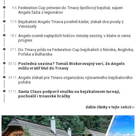
Federation Cup prinesie do Trnavy špičkový bejzbal, súperi
4.6.
Angels ťažia z legionárov
Bejzbalisti Angels Trnava posilnili káder, získali dve posily z
17.4.
Venezuely
Angels ocenili najlepších hráčov minulej sezóny, v klube si cenia
18.2.
progres
Do Trnavy prídu na Federation Cup bejzbalisti z Nórska, Anglicka,
27.1.
Poľska a Bulharska
Posledná sezóna? Tomáš Biskorovajný verí, že Angels
30.12.
môžu vrátiť titul do Trnavy
Angels získali pre Trnavu organizáciu významného bejzbalového
24.11.
pohára
Santa Claus podporil vnučku na bejzbalovom turnaji,
17.11.
pochválil i trnavské hráčky
ďalšie články v tejto sekcii ››