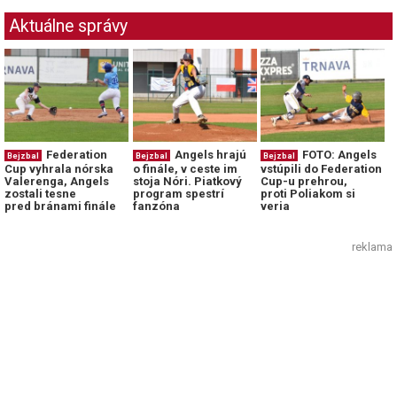
Aktuálne správy
Federation
Angels hrajú
FOTO: Angels
Bejzbal
Bejzbal
Bejzbal
Cup vyhrala nórska
o finále, v ceste im
vstúpili do Federation
Valerenga, Angels
stoja Nóri. Piatkový
Cup-u prehrou,
zostali tesne
program spestrí
proti Poliakom si
pred bránami finále
fanzóna
veria
reklama