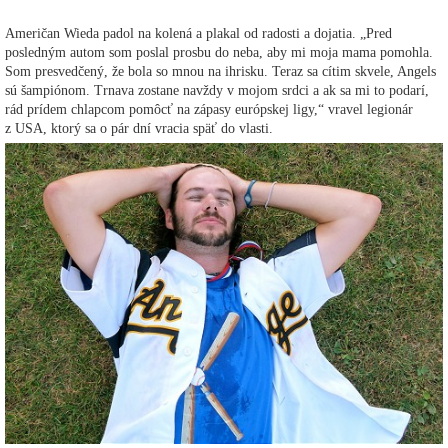
Američan Wieda padol na kolená a plakal od radosti a dojatia. „Pred
posledným autom som poslal prosbu do neba, aby mi moja mama pomohla.
Som presvedčený, že bola so mnou na ihrisku. Teraz sa cítim skvele, Angels
sú šampiónom. Trnava zostane navždy v mojom srdci a ak sa mi to podarí,
rád prídem chlapcom pomôcť na zápasy európskej ligy,“ vravel legionár
z USA, ktorý sa o pár dní vracia späť do vlasti.