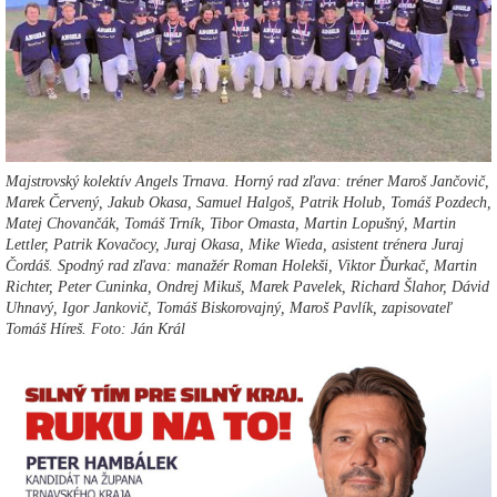
Majstrovský kolektív Angels Trnava. Horný rad zľava: tréner Maroš Jančovič,
Marek Červený, Jakub Okasa, Samuel Halgoš, Patrik Holub, Tomáš Pozdech,
Matej Chovančák, Tomáš Trník, Tibor Omasta, Martin Lopušný, Martin
Lettler, Patrik Kovačocy, Juraj Okasa, Mike Wieda, asistent trénera Juraj
Čordáš. Spodný rad zľava: manažér Roman Holekši, Viktor Ďurkač, Martin
Richter, Peter Cuninka, Ondrej Mikuš, Marek Pavelek, Richard Šlahor, Dávid
Uhnavý, Igor Jankovič, Tomáš Biskorovajný, Maroš Pavlík, zapisovateľ
Tomáš Híreš. Foto: Ján Král