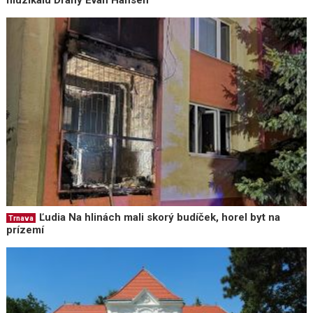
muzikálu Drahý Evan Hansen
Ľudia Na hlinách mali skorý budíček, horel byt na
Trnava
prízemí