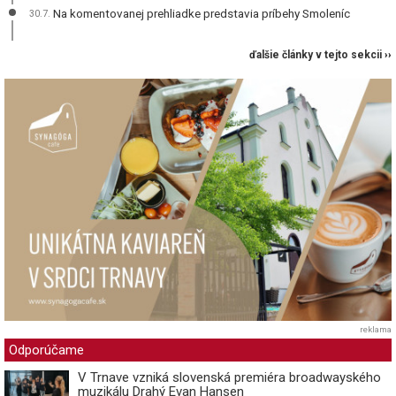
Na komentovanej prehliadke predstavia príbehy Smoleníc
30.7.
ďalšie články v tejto sekcii ››
reklama
Odporúčame
V Trnave vzniká slovenská premiéra broadwayského
muzikálu Drahý Evan Hansen