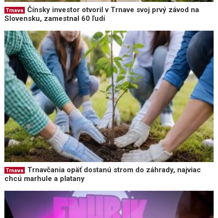
Čínsky investor otvoril v Trnave svoj prvý závod na
Trnava
Slovensku, zamestnal 60 ľudí
Trnavčania opäť dostanú strom do záhrady, najviac
Trnava
chcú marhule a platany