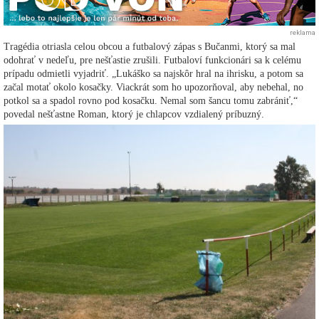
reklama
Tragédia otriasla celou obcou a futbalový zápas s Bučanmi, ktorý sa mal
odohrať v nedeľu, pre nešťastie zrušili. Futbaloví funkcionári sa k celému
prípadu odmietli vyjadriť. „Lukáško sa najskôr hral na ihrisku, a potom sa
začal motať okolo kosačky. Viackrát som ho upozorňoval, aby nebehal, no
potkol sa a spadol rovno pod kosačku. Nemal som šancu tomu zabrániť,“
povedal nešťastne Roman, ktorý je chlapcov vzdialený príbuzný.