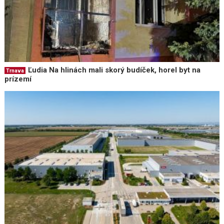
Ľudia Na hlinách mali skorý budíček, horel byt na
Trnava
prízemí