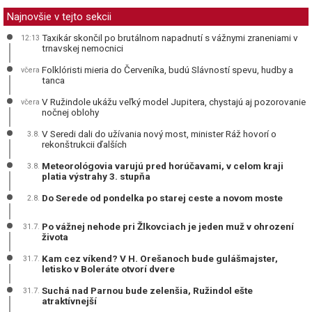
Najnovšie v tejto sekcii
Taxikár skončil po brutálnom napadnutí s vážnymi zraneniami v
12:13
trnavskej nemocnici
Folklóristi mieria do Červeníka, budú Slávností spevu, hudby a
včera
tanca
V Ružindole ukážu veľký model Jupitera, chystajú aj pozorovanie
včera
nočnej oblohy
V Seredi dali do užívania nový most, minister Ráž hovorí o
3.8.
rekonštrukcii ďalších
Meteorológovia varujú pred horúčavami, v celom kraji
3.8.
platia výstrahy 3. stupňa
Do Serede od pondelka po starej ceste a novom moste
2.8.
Po vážnej nehode pri Žlkovciach je jeden muž v ohrození
31.7.
života
Kam cez víkend? V H. Orešanoch bude gulášmajster,
31.7.
letisko v Boleráte otvorí dvere
Suchá nad Parnou bude zelenšia, Ružindol ešte
31.7.
atraktívnejší