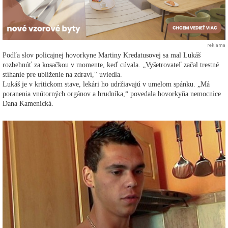
reklama
Podľa slov policajnej hovorkyne Martiny Kredatusovej sa mal Lukáš
rozbehnúť za kosačkou v momente, keď cúvala. „Vyšetrovateľ začal trestné
stíhanie pre ublíženie na zdraví," uviedla.
Lukáš je v kritickom stave, lekári ho udržiavajú v umelom spánku. „Má
poranenia vnútorných orgánov a hrudníka,“ povedala hovorkyňa nemocnice
Dana Kamenická.