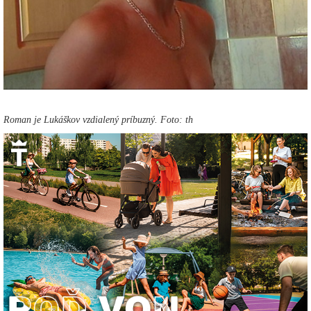
Roman je Lukáškov vzdialený príbuzný. Foto: th