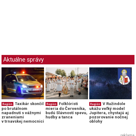
Aktuálne správy
Taxikár skončil
Folklóristi
V Ružindole
Región
Región
Región
po brutálnom
mieria do Červeníka,
ukážu veľký model
napadnutí s vážnymi
budú Slávností spevu,
Jupitera, chystajú aj
zraneniami
hudby a tanca
pozorovanie nočnej
v trnavskej nemocnici
oblohy
reklama