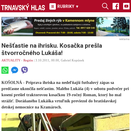
RUBRIKY
▾
reklama
Nešťastie na ihrisku. Kosačka prešla
štvorročného Lukáša!
AKTUALITY
-
Región
| 3.10.2011, 00.00, Gabriel Kopúnek
KOŠOLNÁ - Príprava ihriska na nedeľňajší futbalový zápas sa
predčasne ukončila nešťastím. Malého Lukáša (4) v sobotu podvečer pri
kosení prešiel traktorovou kosačkou 19-ročný Roman, ktorý ho mal
strážiť. Doráňaného Lukáška vrtuľník previezol do bratislavskej
detskej nemocnice na Kramároch.