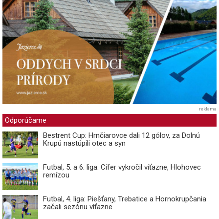
reklama
Odporúčame
Bestrent Cup: Hrnčiarovce dali 12 gólov, za Dolnú
Krupú nastúpili otec a syn
Futbal, 5. a 6. liga: Cífer vykročil víťazne, Hlohovec
remízou
Futbal, 4. liga: Piešťany, Trebatice a Hornokrupčania
začali sezónu víťazne