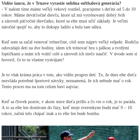
Vidíte šancu, že v Trnave vyrastie solídna softbalová generácia?
- V našom tíme máme veľký vekový rozdiel, pracujeme s deťmi od 5 do 10
rokov. Máme deväťročné dievča, ktoré už má vytrénovaný dobrý švih
a zároveň päťročné dievčatko, ktoré sa ešte musí učiť základy. Je veľmi
náročné spojiť to, aby to dokopy ladilo a bola tam súhra.
Keď som sa začal venovať trénerčine, cítil som najprv veľký rešpekt. Rodičia
odovzdajú deti na dve hodiny, idem ich trénovať hru s pálkou a tvrdými
loptičkami a mám ich vrátiť celé a zároveň ich niečo naučiť. V úvode som si
hovoril, čo to tu vlastne vystrájam?
Je to však krásna práca v tom, ako vidíte progres detí. To, že dnes ešte dieťa
nezvláda potrebné športové návyky, neznamená, že ich nebude mať o rok.
Tento proces ma na tom celom baví najviac.
Keď sa človek pozrie, v akom stave dieťa prišlo a čo vie o rok, je to paráda.
A to sa ešte len dostávam do fázy, keď moje zverenkyne budú mať 9 – 10
rokov, začnú telo chápať inak a to ešte len bude bomba.