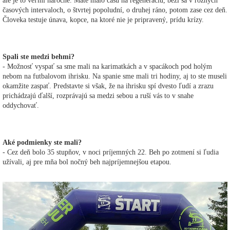
ale je to veľmi náročné. Máte málo času na regeneráciu, beží sa v rôznych
časových intervaloch, o štvrtej popoludní, o druhej ráno, potom zase cez deň.
Človeka testuje únava, kopce, na ktoré nie je pripravený, prídu krízy.
Spali ste medzi behmi?
- Možnosť vyspať sa sme mali na karimatkách a v spacákoch pod holým
nebom na futbalovom ihrisku. Na spanie sme mali tri hodiny, aj to ste museli
okamžite zaspať. Predstavte si však, že na ihrisku spí dvesto ľudí a zrazu
prichádzajú ďalší, rozprávajú sa medzi sebou a ruší vás to v snahe
oddychovať.
Aké podmienky ste mali?
- Cez deň bolo 35 stupňov, v noci príjemných 22. Beh po zotmení si ľudia
užívali, aj pre mňa bol nočný beh najpríjemnejšou etapou.