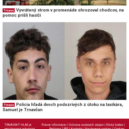
Vyvrátený strom v promenáde ohrozoval chodcov, na
Trnava
pomoc prišli hasiči
Polícia hľadá dvoch podozrivých z útoku na taxikára,
Trnava
Samuel je Trnavčan
TRNAVSKÝ HLAS je
Právne informácie
|
Ochrana osobných údajov
|
Etický kódex
|
registrovaná ochranná
Reklama
|
RSS
|
Kontakty
|
Nastavenie cookies
|
Cookies