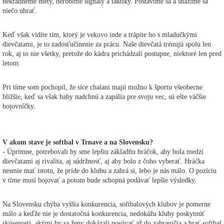
nekradneme méty, nerobíme signály a taktiky. Postavíme sa a snažíme sa
niečo uhrať.
Keď však vidíte tím, ktorý je vekovo inde a trápite ho s mladučkými
dievčatami, je to zadosťučinenie za prácu. Naše dievčatá trénujú spolu len
rok, aj to nie všetky, pretože do kádra prichádzali postupne, niektoré len pred
letom.
Pri tíme som pochopil, že síce chalani majú možno k športu všeobecne
bližšie, keď sa však baby nadchnú a zapália pre svoju vec, sú ešte väčšie
bojovníčky.
V akom stave je softbal v Trnave a na Slovensku?
- Úprimne, potrebovali by sme lepšiu základňu hráčok, aby bola medzi
dievčatami aj rivalita, aj súdržnosť, aj aby bolo z čoho vyberať. Hráčka
nesmie mať istotu, že príde do klubu a zahrá si, lebo je nás málo. O pozíciu
v tíme musí bojovať a potom bude schopná podávať lepšie výsledky.
Na Slovensku chýba vyššia konkurencia, softbalových klubov je pomerne
málo a keďže nie je dostatočná konkurencia, nedokážu kluby poskytnúť
skúsenosti, akými by sa ženy dokázali posúvať až do zahraničia a hrať softbal