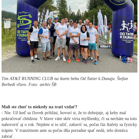
Tím AT&T RUNNING CLUB na štarte behu Od Tatier k Dunaju. Štefan
Berhedi vľavo. Foto: archív ŠB
Mali ste chuť to niekedy na trati vzdať?
- Nie. Už keď sa človek prihlási, hovorí si, že to dobojuje, aj keby mal
pokračovať chôdzou. V hlave vám skôr víria myšlienky, či sa necháte na toto
nahovoriť aj o rok. Nejdete si to užiť, zabaviť sa, počas fáz štafety sa fyzicky
trápite. V tranzitnom aute sa počas dňa poriadne spať nedá, telo dostáva
zabrať.