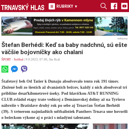
RUBRIKY
▾
reklama
Štefan Berhédi: Keď sa baby nadchnú, sú ešte
väčšie bojovníčky ako chalani
ŠPORT
-
Softbal
| 9.9.2023, 07.00, Ján Král
Štafetový beh Od Tatier k Dunaju absolvovalo tento rok 191 tímov.
Zložené boli zo šiestich až dvanástich bežcov, každý z nich absolvoval tri
približne desaťkilometrové úseky. Pod hlavičkou AT&T RUNNING
CLUB zvládol etapy trate vedúcej z Demänovskej doliny až na Tyršovo
nábrežie v Bratislave druhý rok po sebe aj Trnavčan Štefan Berhédi
(39). S trénerom najmladších softbalistiek Panthers Trnava sme hovorili
o bežeckom výkone aj o práci s mladými talentami.