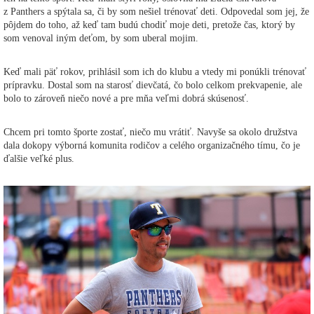
z Panthers a spýtala sa, či by som nešiel trénovať deti. Odpovedal som jej, že
pôjdem do toho, až keď tam budú chodiť moje deti, pretože čas, ktorý by
som venoval iným deťom, by som uberal mojim.
Keď mali päť rokov, prihlásil som ich do klubu a vtedy mi ponúkli trénovať
prípravku. Dostal som na starosť dievčatá, čo bolo celkom prekvapenie, ale
bolo to zároveň niečo nové a pre mňa veľmi dobrá skúsenosť.
Chcem pri tomto športe zostať, niečo mu vrátiť. Navyše sa okolo družstva
dala dokopy výborná komunita rodičov a celého organizačného tímu, čo je
ďalšie veľké plus.