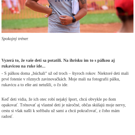
Spokojný tréner.
Vyzerá to, že vaše deti sa potatili. Na ihrisku im to s pálkou aj
rukavicou na ruke ide...
- S pálkou doma „búchali“ už od troch – štyroch rokov. Niektoré deti mali
prvé fotenie v rôznych zavinovačkách. Moje mali na fotografii pálku,
rukavicu a to ešte ani netušili, o čo ide.
Keď deti vidia, že ich otec robí nejaký šport, chcú obvykle po ňom
opakovať. Trénovať aj vlastné deti je náročné, občas skúšajú moje nervy,
cestu si však našli k softbalu už sami a chcú pokračovať, z čoho mám
radosť.