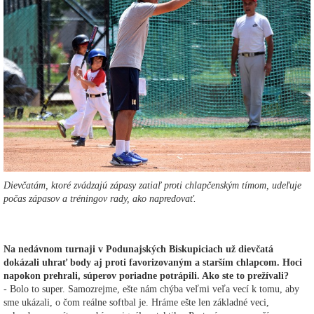
Dievčatám, ktoré zvádzajú zápasy zatiaľ proti chlapčenským tímom, udeľuje
počas zápasov a tréningov rady, ako napredovať.
Na nedávnom turnaji v Podunajských Biskupiciach už dievčatá
dokázali uhrať body aj proti favorizovaným a starším chlapcom. Hoci
napokon prehrali, súperov poriadne potrápili. Ako ste to prežívali?
- Bolo to super. Samozrejme, ešte nám chýba veľmi veľa vecí k tomu, aby
sme ukázali, o čom reálne softbal je. Hráme ešte len základné veci,