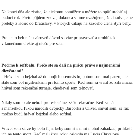
Na konci dňa ale zistíte, že niekomu pomôžete a môžete to opäť urobiť aj
budúci rok. Preto pôjdem znova, dokonca v tíme uvažujeme, že absolvujeme
preteky z Košíc do Bratislavy, v ktorých čakajú na každého člena štyri behy.
Pre tento beh mám zároveň dôvod sa viac pripravovať a urobiť tak
v konečnom efekte aj niečo pre seba.
Poďme k softbalu. Prečo ste sa dali na prácu práve s najmenšími
dievčatami?
- Hrával som bejzbal až do mojich osemnástin, potom som mal pauzu, ale
stále som bol myšlienkami pri tomto športe. Keď som sa vrátil zo zahraničia,
hrával som rekreačné turnaje, chodieval som trénovať.
Nikdy som to ale nebral profesionálne, skôr rekreačne. Keď sa nám
s manželkou Ivkou narodili dvojičky Barborka a Oliver, sníval som, že raz
možno budú hrávať bejzbal alebo softbal.
Vravel som si, že by bolo fajn, keby som si s nimi mohol zahádzať, prihlásiť
ich na tento šport. Keď mali štyri roky, oslovila ma Lucia Chrvalová