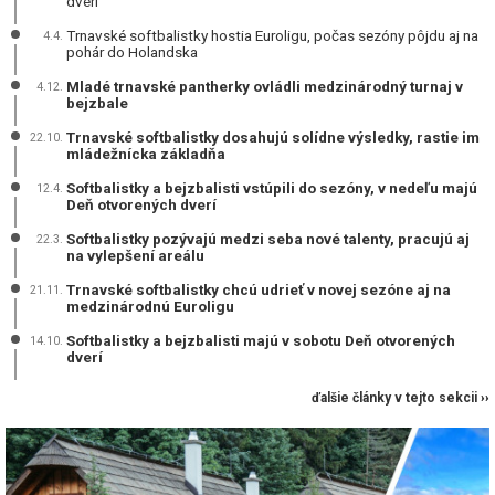
dverí
Trnavské softbalistky hostia Euroligu, počas sezóny pôjdu aj na
4.4.
pohár do Holandska
Mladé trnavské pantherky ovládli medzinárodný turnaj v
4.12.
bejzbale
Trnavské softbalistky dosahujú solídne výsledky, rastie im
22.10.
mládežnícka základňa
Softbalistky a bejzbalisti vstúpili do sezóny, v nedeľu majú
12.4.
Deň otvorených dverí
Softbalistky pozývajú medzi seba nové talenty, pracujú aj
22.3.
na vylepšení areálu
Trnavské softbalistky chcú udrieť v novej sezóne aj na
21.11.
medzinárodnú Euroligu
Softbalistky a bejzbalisti majú v sobotu Deň otvorených
14.10.
dverí
ďalšie články v tejto sekcii ››