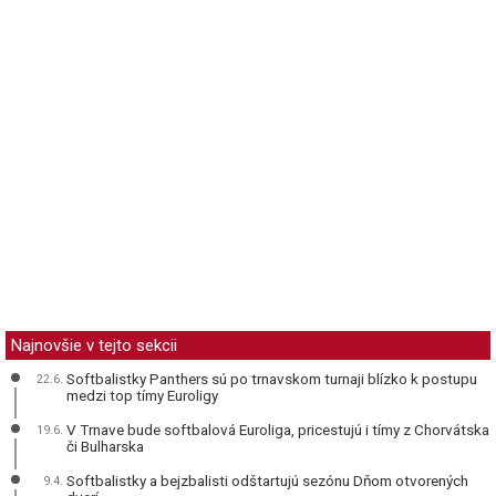
Najnovšie v tejto sekcii
Softbalistky Panthers sú po trnavskom turnaji blízko k postupu
22.6.
medzi top tímy Euroligy
V Trnave bude softbalová Euroliga, pricestujú i tímy z Chorvátska
19.6.
či Bulharska
Softbalistky a bejzbalisti odštartujú sezónu Dňom otvorených
9.4.