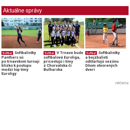
Aktuálne správy
Softbalistky
V Trnave bude
Softbalistky
Softbal
Softbal
Softbal
Panthers sú
softbalová Euroliga,
a bejzbalisti
po trnavskom turnaji
pricestujú i tímy
odštartujú sezónu
blízko k postupu
z Chorvátska či
Dňom otvorených
medzi top tímy
Bulharska
dverí
Euroligy
reklama