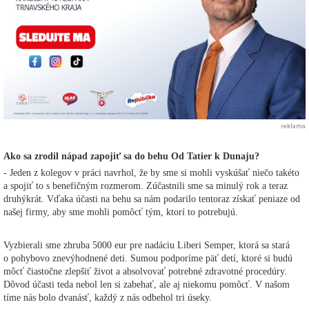
reklama
Ako sa zrodil nápad zapojiť sa do behu Od Tatier k Dunaju?
- Jeden z kolegov v práci navrhol, že by sme si mohli vyskúšať niečo takéto
a spojiť to s benefičným rozmerom. Zúčastnili sme sa minulý rok a teraz
druhýkrát. Vďaka účasti na behu sa nám podarilo tentoraz získať peniaze od
našej firmy, aby sme mohli pomôcť tým, ktorí to potrebujú.
Vyzbierali sme zhruba 5000 eur pre nadáciu Liberi Semper, ktorá sa stará
o pohybovo znevýhodnené deti. Sumou podporíme päť detí, ktoré si budú
môcť čiastočne zlepšiť život a absolvovať potrebné zdravotné procedúry.
Dôvod účasti teda nebol len si zabehať, ale aj niekomu pomôcť. V našom
tíme nás bolo dvanásť, každý z nás odbehol tri úseky.