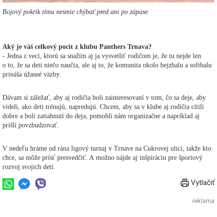
Bojový pokrik tímu nesmie chýbať pred ani po zápase.
Aký je váš celkový pocit z klubu Panthers Trnava?
- Jedna z vecí, ktorú sa snažím aj ja vysvetliť rodičom je, že tu nejde len
o to, že sa deti niečo naučia, ale aj to, že komunita okolo bejzbalu a softbalu
prináša úžasné väzby.
Dávam si záležať, aby aj rodičia boli zainteresovaní v tom, čo sa deje, aby
videli, ako deti trénujú, napredujú. Chcem, aby sa v klube aj rodičia cítili
dobre a boli zatiahnutí do deja, pomohli nám organizačne a napríklad aj
prišli povzbudzovať.
V nedeľu hráme od rána ligový turnaj v Trnave na Cukrovej ulici, takže kto
chce, sa môže prísť presvedčiť. A možno nájde aj inšpiráciu pre športový
rozvoj svojich detí.
Vytlačiť
reklama