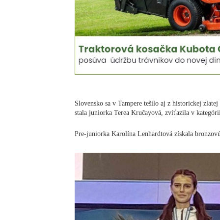
Slovensko sa v Tampere tešilo aj z historickej zlate
stala juniorka Terea Kručayová, zvíťazila v kategóri
Pre-juniorka Karolína Lenhardtová získala bronzovú 