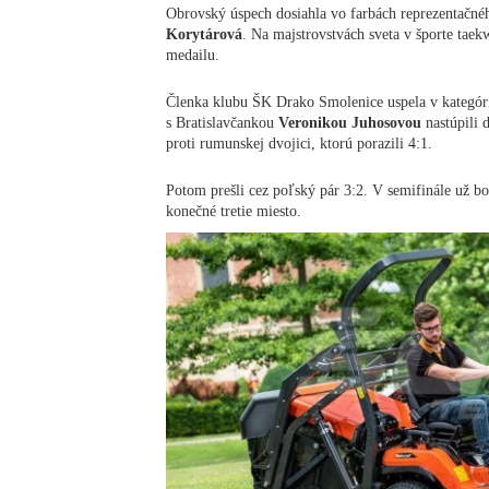
Obrovský úspech dosiahla vo farbách reprezentačn
Korytárová
. Na majstrovstvách sveta v športe ta
medailu.
Členka klubu ŠK Drako Smolenice uspela v kategóri
s Bratislavčankou
Veronikou Juhosovou
nastúpili 
proti rumunskej dvojici, ktorú porazili 4:1.
Potom prešli cez poľský pár 3:2. V semifinále už bol
konečné tretie miesto.