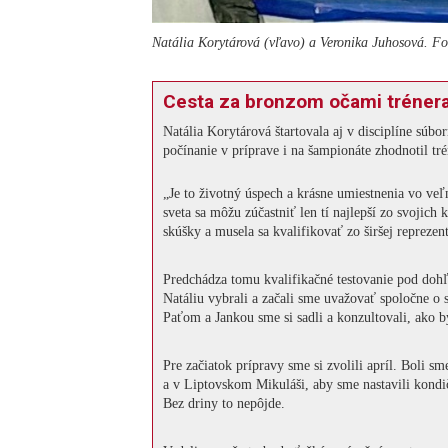
Natália Korytárová (vľavo) a Veronika Juhosová. F
Cesta za bronzom očami tréner
Natália Korytárová štartovala aj v disciplíne súbor
počínanie v príprave i na šampionáte zhodnotil 
„Je to životný úspech a krásne umiestnenia vo veľ
sveta sa môžu zúčastniť len tí najlepší zo svojich
skúšky a musela sa kvalifikovať zo širšej reprezent
Predchádza tomu kvalifikačné testovanie pod dohľ
Natáliu vybrali a začali sme uvažovať spoločne o
Paťom a Jankou sme si sadli a konzultovali, ako 
Pre začiatok prípravy sme si zvolili apríl. Boli sm
a v Liptovskom Mikuláši, aby sme nastavili kondi
Bez driny to nepôjde.