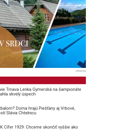
reklama
ávie Trnava Lenka Gymerská na šampionáte
ahla skvelý úspech
balom? Doma hrajú Piešťany aj Vrbové,
stí Slávia Chtelnicu
 ŠK Cífer 1929: Chceme skončiť vyššie ako