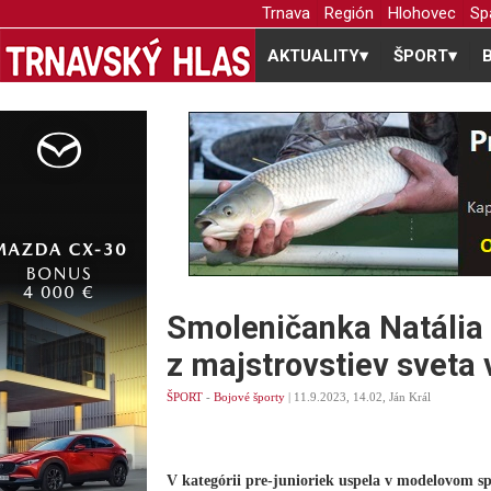
Trnava
Región
Hlohovec
Sp
AKTUALITY
▾
ŠPORT
▾
Smoleničanka Natália
z majstrovstiev sveta
ŠPORT
-
Bojové športy
| 11.9.2023, 14.02, Ján Král
V kategórii pre-junioriek uspela v modelovom s