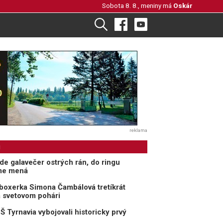
Sobota 8. 8., meniny má
Oskár
reklama
i
de galavečer ostrých rán, do ringu
me mená
boxerka Simona Čambálová tretíkrát
a svetovom pohári
 Tyrnavia vybojovali historicky prvý