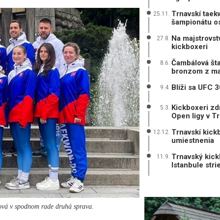
Trnavskí taek
25.11.
šampionátu o
Na majstrovstv
27.8.
kickboxeri
Čambálová šta
8.6.
bronzom z maj
Blíži sa UFC 3
9.4.
Kickboxeri zd
5.3.
Open ligy v T
Trnavskí kickb
12.12.
umiestnenia
Trnavský kick
11.9.
Istanbule stri
rová v spodnom rade druhá sprava.