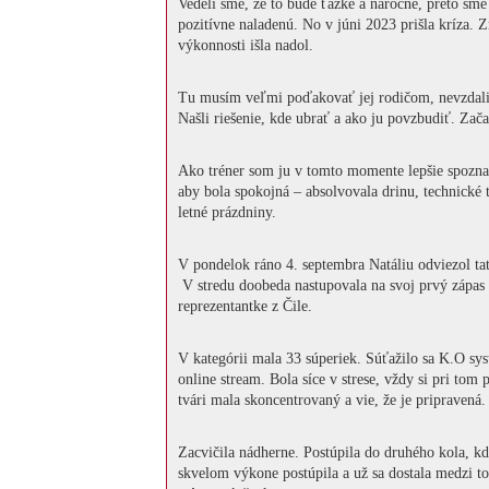
Vedeli sme, že to bude ťažké a náročné, preto sme 
pozitívne naladenú. No v júni 2023 prišla kríza. Z
výkonnosti išla nadol.
Tu musím veľmi poďakovať jej rodičom, nevzdali to
Našli riešenie, kde ubrať a ako ju povzbudiť. Zača
Ako tréner som ju v tomto momente lepšie spoznal 
aby bola spokojná – absolvovala drinu, technické 
letné prázdniny.
V pondelok ráno 4. septembra Natáliu odviezol tati
V stredu doobeda nastupovala na svoj prvý zápas 
reprezentantke z Čile.
V kategórii mala 33 súperiek. Súťažilo sa K.O sy
online stream. Bola síce v strese, vždy si pri tom
tvári mala skoncentrovaný a vie, že je pripravená.
Zacvičila nádherne. Postúpila do druhého kola, kd
skvelom výkone postúpila a už sa dostala medzi top