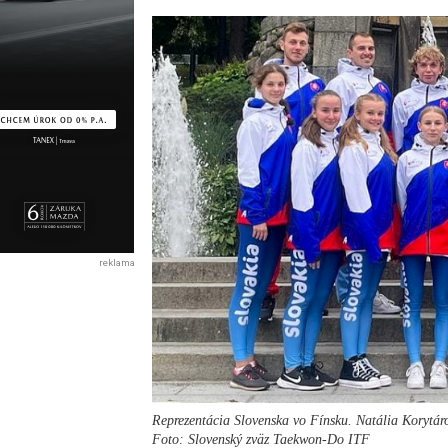
reklama
Reprezentácia Slovenska vo Fínsku. Natália Korytá
Foto: Slovenský zväz Taekwon-Do ITF