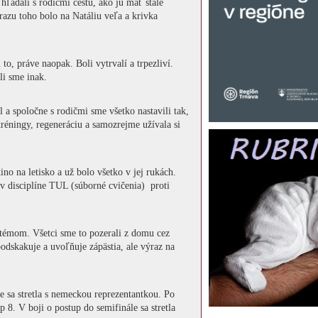
hľadali s rodičmi cestu, ako ju mať stále
razu toho bolo na Natáliu veľa a krivka
, práve naopak. Boli vytrvalí a trpezliví.
li sme inak.
a spoločne s rodičmi sme všetko nastavili tak,
tréningy, regeneráciu a samozrejme užívala si
no na letisko a už bolo všetko v jej rukách.
v disciplíne TUL (súborné cvičenia) proti
stémom. Všetci sme to pozerali z domu cez
 podskakuje a uvoľňuje zápästia, ale výraz na
e sa stretla s nemeckou reprezentantkou. Po
 8. V boji o postup do semifinále sa stretla