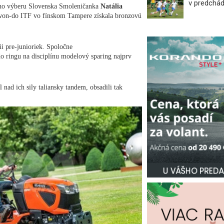
v predchá
ého výberu Slovenska Smoleničanka
Natália
ekwon-do ITF vo fínskom Tampere získala bronzovú
i pre-junioriek. Spoločne
do ringu na disciplínu modelový sparing najprv
 nad ich sily taliansky tandem, obsadili tak