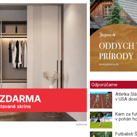
Odporúčame
Atlétka Sl
v USA dosi
Kam za fut
v pohári ho
reklama
Futbalisti