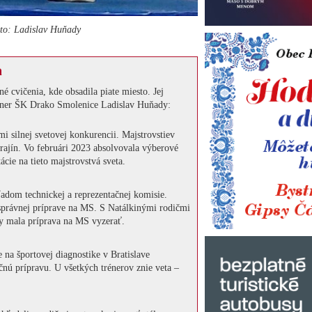
oto: Ladislav Huňady
a
né cvičenia, kde obsadila piate miesto. Jej
tréner ŠK Drako Smolenice Ladislav Huňady:
mi silnej svetovej konkurencii. Majstrovstiev
 krajín. Vo februári 2023 absolvovala výberové
ácie na tieto majstrovstvá sveta.
adom technickej a reprezentačnej komisie.
 správnej príprave na MS. S Natálkinými rodičmi
by mala príprava na MS vyzerať.
e na športovej diagnostike v Bratislave
čnú prípravu. U všetkých trénerov znie veta –