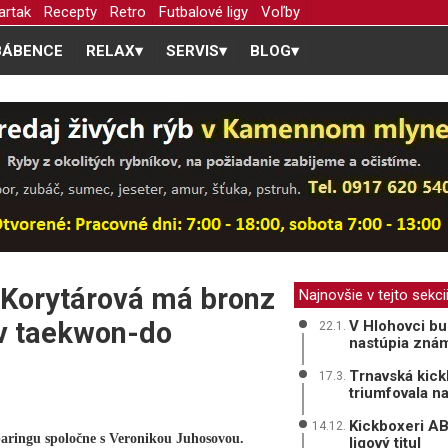
artak
Recepty
Retro
Futbalové ligy
Voľby
BÁBENCE
RELAX
▾
SERVIS
▾
BLOG
▾
 Korytárová má bronz
Najnovšie v tejto sekci
 v taekwon-do
V Hlohovci bu
22.1.
nastúpia zná
Trnavská kick
17.3.
triumfovala n
Kickboxeri ABŠ
14.12.
paringu spoločne s Veronikou Juhosovou.
ligový titul