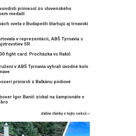
wondisti priniesol zo slovenského
sem medailí
ách sveta v Budapešti štartujú aj trnavskí
rtovala v reprezentácii, ABŠ Tyrnavia s
strovstiev SR
00 fight card: Procházka vs Rakič
ružení v ABŠ Tyrnavia vyhrali úvodné kolo
rnave
oxeri priniesli z Balkánu pódiové
boxer Igor Banič získal na šampionáte v
ebro
ďalšie články v tejto sekcii ››