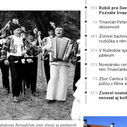
Robili pre Sv
10.6.
Poznáte trna
Trnavčan Peter 
1.6.
skúsenosti
Zomrel šachový
28.5.
rozlúčka s ním
V Ružindole spi
27.5.
jubileum
Novinársku cen
21.5.
ním Trnavčank
Zbor Cantica S
1.5.
púťou v Ríme a
Zomrel novin
27.1.
venoval aj kn
adislavom Bernadičom (tretí zľava) sa predstavili