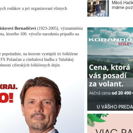
Miloš Hačk
máme pozi
nych rodákov a pri organizovaní rôznych
slavovi Bernadičovi
(1923-2005), významnému
ta, ktorého 100. výročie narodenia pripadlo na
e popoludnie, na ktorom vystúpili tri folklórne
z FS Polančan a cimbalová hudba z Valašskej
bnosti cíferských folklórnych dejín.