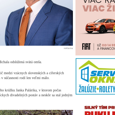
reklama
ichala odslúžená svätá omša.
dič medzi vzácnych slovenských a cíferských
 v súčasnosti rodí len veľmi málo.
ého krúžku Janka Palárika, v ktorom počas
íckych divadelných postáv a neskôr sa stal jedným