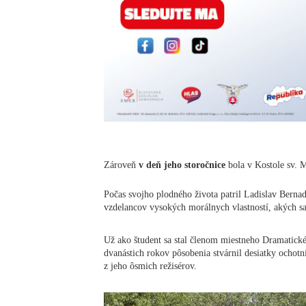
Zároveň
v deň jeho storočnice
bola v Kostole sv. M
Počas svojho plodného života patril Ladislav Berna
vzdelancov vysokých morálnych vlastností, akých sa
Už ako študent sa stal členom miestneho Dramatick
dvanástich rokov pôsobenia stvárnil desiatky ochotn
z jeho ôsmich režisérov.