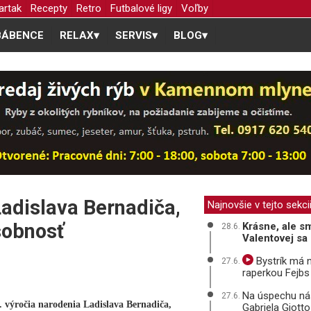
artak
Recepty
Retro
Futbalové ligy
Voľby
BÁBENCE
RELAX
▾
SERVIS
▾
BLOG
▾
Ladislava Bernadiča,
Najnovšie v tejto sekci
sobnosť
Krásne, ale s
28.6.
Valentovej sa
Bystrík má n
27.6.
raperkou Fejbs
Na úspechu náš
27.6.
00. výročia narodenia Ladislava Bernadiča,
Gabriela Giotto