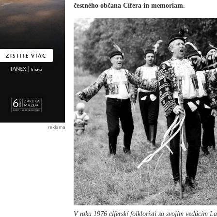
čestného občana Cífera in memoriam.
reklama
V roku 1976 cíferskí folkloristi so svojím vedúcim L