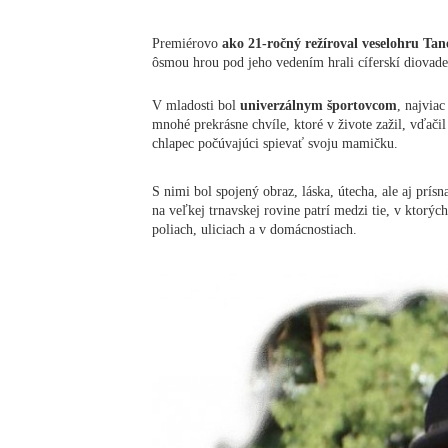
Premiérovo
ako 21-ročný režíroval veselohru Ta
ôsmou hrou pod jeho vedením hrali cíferskí diovade
V mladosti bol
univerzálnym športovcom
, najviac
mnohé prekrásne chvíle, ktoré v živote zažil, vďač
chlapec počúvajúci spievať svoju mamičku.
S nimi bol spojený obraz, láska, útecha, ale aj prís
na veľkej trnavskej rovine patrí medzi tie, v ktorých
poliach, uliciach a v domácnostiach.