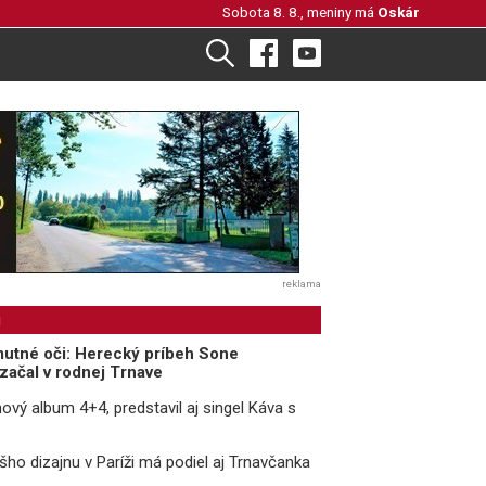
Sobota 8. 8., meniny má
Oskár
reklama
i
mutné oči: Herecký príbeh Sone
 začal v rodnej Trnave
ový album 4+4, predstavil aj singel Káva s
ho dizajnu v Paríži má podiel aj Trnavčanka