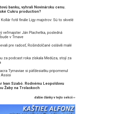
etovú banku, vyhrali Novinársku cenu.
vské Cukru production?
Kollár fotil finále Ligy majstrov: Sú to skvelé
 veľmajster Ján Plachetka, posledná
 bude v Trnave
evali pre radosť, Rošindolčané oslávili malé
u za podcast roka získala Medúza, stojí za
a
acra Tyrnaviae si päťdesiatku pripomenul
 Assisi
ár Ivan Szabó. Rodnému Leopoldovu
ihu Žaby na Trolaskoch
ďalšie články v tejto sekcii ››