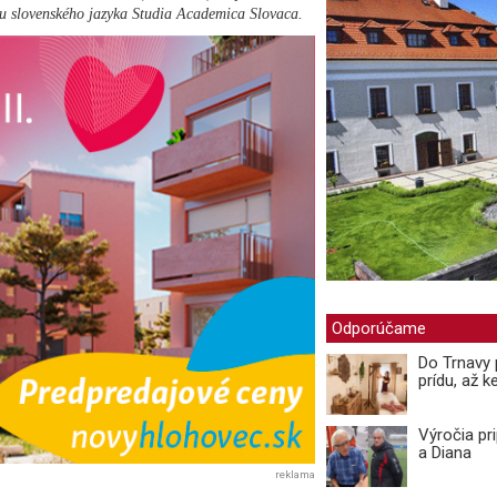
u slovenského jazyka Studia Academica Slovaca.
Odporúčame
Do Trnavy 
prídu, až ke
Výročia pr
a Diana
reklama