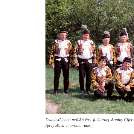
Dvanásťčlenná mužská časť folklórnej skupiny Cífe
(prvý zľava v hornom rade).