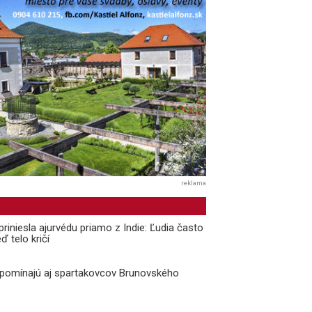
reklama
priniesla ajurvédu priamo z Indie: Ľudia často
ď telo kričí
ipomínajú aj spartakovcov Brunovského