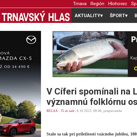
Trnava
Región
Hlohovec
Sp
AKTUALITY
▾
ŠPORT
▾
V Cíferi spomínali na 
významnú folklórnu o
RELAX
-
Tí sú naši
| 8.10.2023, 08.06, prispievatelia
Stalo sa tak pri príležitosti vzácneho jubilea, 1