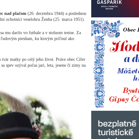
nec nad plačom
(26. decembra 1944) a poslednou
lní ochotníci veselohru Ženba (25. marca 1951).
 sa mu darilo vo futbale a v stolnom tenise. Za
il ľudovým piesňam, ku ktorým priľnul ako
na tvár matky po celý jeho život. Práve obec Cífer
 sa spev ozýval počas jari, leta, jesene či zimy na