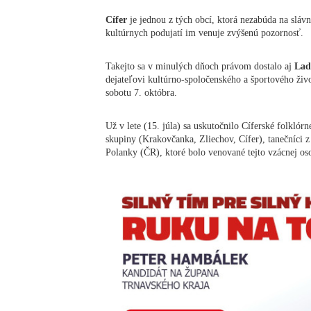
Cífer
je jednou z tých obcí, ktorá nezabúda na sláv
kultúrnych podujatí im venuje zvýšenú pozornosť.
Takejto sa v minulých dňoch právom dostalo aj
Ladi
dejateľovi kultúrno-spoločenského a športového živo
sobotu 7. októbra.
Už v lete (15. júla) sa uskutočnilo Cíferské folklórn
skupiny (Krakovčanka, Zliechov, Cífer), tanečníci 
Polanky (ČR), ktoré bolo venované tejto vzácnej oso