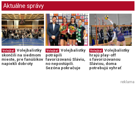
Aktuálne správy
Volejbalistky
Volejbalistky
Volejbalistky
Volejbal
Volejbal
Volejbal
skončili na siedmom
potrápili
hrajú play-off
mieste, pre fanúšikov
favorizovanú Sláviu,
s favorizovanou
napiekli dobroty
no nepostúpili.
Sláviou, doma
Sezóna pokračuje
potrebujú vyhrať
reklama