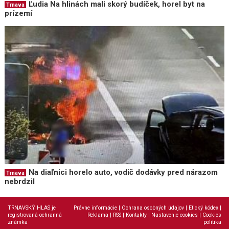
Ľudia Na hlinách mali skorý budíček, horel byt na
Trnava
prízemí
Na diaľnici horelo auto, vodič dodávky pred nárazom
Trnava
nebrdzil
TRNAVSKÝ HLAS je
Právne informácie
|
Ochrana osobných údajov
|
Etický kódex
|
registrovaná ochranná
Reklama
|
RSS
|
Kontakty
|
Nastavenie cookies
|
Cookies
známka
politika