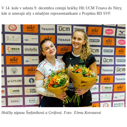
V 14. kole v sobotu 9. decembra cestujú hráčky HIt UCM Trnava do Nitry,
kde si zmerajú sily s mladými reprezentantkami z Projektu RD SVF.
Hráčky zápasu Štefaníková a Grófová. Foto: Elena Kotvasová