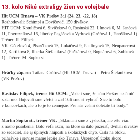
13. kolo Niké extraligy žien vo volejbale
Hit UCM Trnava – VK Prešov 3:1 (24, 23, -22, 18)
Rozhodovali: Schimpl a Dovičovič, 150 divákov.
HIT UCM: Kotuličová 6, Sivičeková 0, Rosinská 22, Límová 6, M. Jančová
11, Povrazníková 16, liberky Pagáčová a Vydrová (Grófová 1, Jánošíková 1).
Tréner: R. Filípek.
VK: Gécziová 4, Pisarčíková 15, Lukáčová 9, Paulínyová 15, Neupauerová
12, Kartíková 8, liberka Štefaníková (Puškárová 0, Bognárová 6, Zubková
1). Tréner: M. Sopko st.
Hráčky zápasu:
Tatiana Grófová (Hit UCM Trnava) – Petra Štefaníková
(VK Prešov)
Rastislav Filípek, tréner Hit UCM:
„Vedeli sme, že nám Prešov nedá nič
zadarmo. Bojovali sme všetci a zaslúžili sme si vyhrať. Síce to bolo
v koncovkách, ale o to je to cennejšie. Pre nás veľmi dôležité tri body."
Martin Sopko st., tréner VK:
„Sklamaní sme z výsledku, ale ešte viac
z nášho pôsobenia. Bolo veľa akcií, na ktoré sa dalo pozerať, dvíhali divákov
zo sedadiel, ale aj úplných hlúposti a školáckych chýb. Čísla na bloku,
prihrávke i servise máme lepšie ako Trnava. Úspešnosť útoku skoro