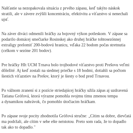
Našťastie sa nezopakovala situácia z prvého zápasu, keď takýto náskok
stratili, ale v závere zvýšili koncentráciu, efektivitu a víťazstvo si nenechali
ujsť.
Na záver diváci odmenili hráčky za bojovný výkon potleskom. V zápase sa
podarilo domácej smečiarke Rosinskej ako druhej hráčke tohtosezónnej
extraligy prelomiť 200-bodovú hranicu, vďaka 22 bodom počas stretnutia
(celkom v sezóne 201 bodov).
Pre hráčky HIt UCM Trnava bolo trojbodové víťazstvo proti Prešovu veľmi
dôležité. Aj keď zostali na siedmej priečke s 18 bodmi, dotiahli sa počtom
šiestich víťazstiev na Prešov, ktorý je šiesty o bod pred Trnavou.
Po vážnom zranení si z pozície striedajúcej hráčky užila zápas aj uzdravená
Tatiana Grófová, ktorá výrazne pomohla svojmu tímu zmenou tempa
a dynamikou nahrávok, čo pomohlo útočiacim hráčkam.
Po zápase svoje pocity zhodnotila Grófová stručne: „Cítim sa dobre, dievčatá
ma podržali, ale cítim v sebe ešte neistotou. Preto som rada, že to dopadlo
tak ako to dopadlo."