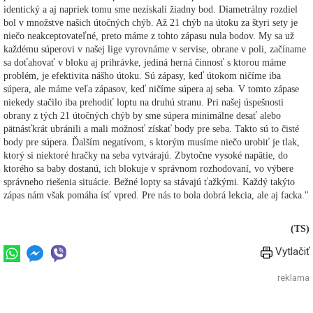
identický a aj napriek tomu sme nezískali žiadny bod. Diametrálny rozdiel
bol v množstve našich útočných chýb. Až 21 chýb na útoku za štyri sety je
niečo neakceptovateľné, preto máme z tohto zápasu nula bodov. My sa už
každému súperovi v našej lige vyrovnáme v servise, obrane v poli, začíname
sa doťahovať v bloku aj prihrávke, jediná herná činnosť s ktorou máme
problém, je efektivita nášho útoku. Sú zápasy, keď útokom ničíme iba
súpera, ale máme veľa zápasov, keď ničíme súpera aj seba. V tomto zápase
niekedy stačilo iba prehodiť loptu na druhú stranu. Pri našej úspešnosti
obrany z tých 21 útočných chýb by sme súpera minimálne desať alebo
pätnásťkrát ubránili a mali možnosť získať body pre seba. Takto sú to čisté
body pre súpera. Ďalším negatívom, s ktorým musíme niečo urobiť je tlak,
ktorý si niektoré hračky na seba vytvárajú. Zbytočne vysoké napätie, do
ktorého sa baby dostanú, ich blokuje v správnom rozhodovaní, vo výbere
správneho riešenia situácie. Bežné lopty sa stávajú ťažkými. Každý takýto
zápas nám však pomáha ísť vpred. Pre nás to bola dobrá lekcia, ale aj facka."
(TS)
Vytlačiť
reklama