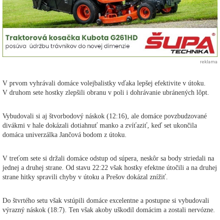
reklama
V prvom vyhrávali domáce volejbalistky vďaka lepšej efektivite v útoku.
V druhom sete hostky zlepšili obranu v poli i dohrávanie ubránených lôpt.
Vybudovali si aj štvorbodový náskok (12:16), ale domáce povzbudzované
divákmi v hale dokázali dotiahnuť manko a zvíťaziť, keď set ukončila
domáca univerzálka Jančová bodom z útoku.
V treťom sete si držali domáce odstup od súpera, neskôr sa body striedali na
jednej a druhej strane. Od stavu 22:22 však hostky efektne útočili a na druhej
strane hitky spravili chyby v útoku a Prešov dokázal znížiť.
Do štvrtého setu však vstúpili domáce excelentne a postupne si vybudovali
výrazný náskok (18:7). Ten však akoby uškodil domácim a zostali nervózne.