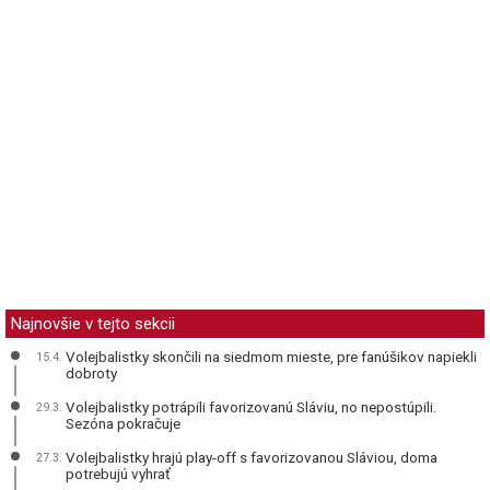
Najnovšie v tejto sekcii
Volejbalistky skončili na siedmom mieste, pre fanúšikov napiekli
15.4.
dobroty
Volejbalistky potrápili favorizovanú Sláviu, no nepostúpili.
29.3.
Sezóna pokračuje
Volejbalistky hrajú play-off s favorizovanou Sláviou, doma
27.3.
potrebujú vyhrať