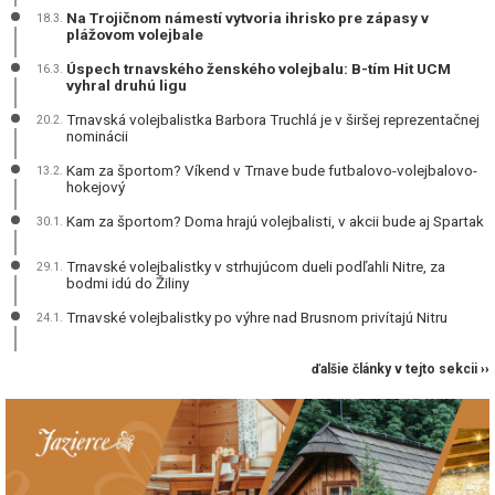
Na Trojičnom námestí vytvoria ihrisko pre zápasy v
18.3.
plážovom volejbale
Úspech trnavského ženského volejbalu: B-tím Hit UCM
16.3.
vyhral druhú ligu
Trnavská volejbalistka Barbora Truchlá je v širšej reprezentačnej
20.2.
nominácii
Kam za športom? Víkend v Trnave bude futbalovo-volejbalovo-
13.2.
hokejový
Kam za športom? Doma hrajú volejbalisti, v akcii bude aj Spartak
30.1.
Trnavské volejbalistky v strhujúcom dueli podľahli Nitre, za
29.1.
bodmi idú do Žiliny
Trnavské volejbalistky po výhre nad Brusnom privítajú Nitru
24.1.
ďalšie články v tejto sekcii ››