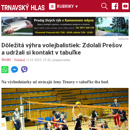
RUBRIKY
▾
reklama
Dôležitá výhra volejbalistiek: Zdolali Prešov
a udržali si kontakt v tabuľke
ŠPORT
-
Volejbal
| 5.12.2023, 13.42, prispievatelia
Na východniarky už strácajú ženy Trnavy v tabuľke iba bod.