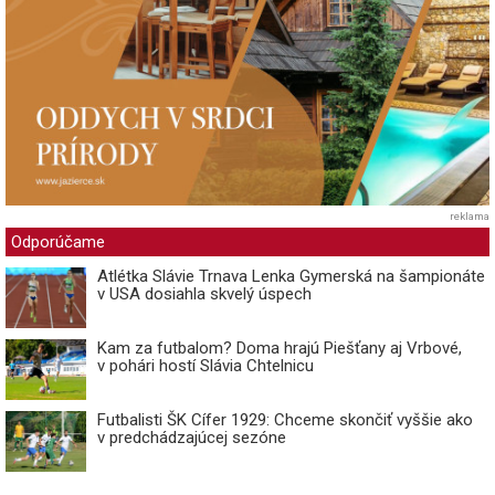
reklama
Odporúčame
Atlétka Slávie Trnava Lenka Gymerská na šampionáte
v USA dosiahla skvelý úspech
Kam za futbalom? Doma hrajú Piešťany aj Vrbové,
v pohári hostí Slávia Chtelnicu
Futbalisti ŠK Cífer 1929: Chceme skončiť vyššie ako
v predchádzajúcej sezóne