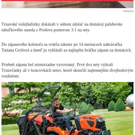
reklama
Trnavské volejbalistky dokázali v sobotu zdolať na domácej palubovke
tabuľkového suseda z Prešova pomerom 3:1 na sety.
Do zápasového kolotoča sa vrátila takmer po 14 mesiacoch nahrávačka
Tatiana Grófová a hneď ju vyhlásili za najlepšiu hráčku zápasu za domácich.
Priebeh zápasu bol mimoriadne vyrovnaný. Prvé dva sety vyhrali
Trnavčanky až v koncovkách setov, ktoré skončili najtesnejším dvojbodovým
rozdielom.