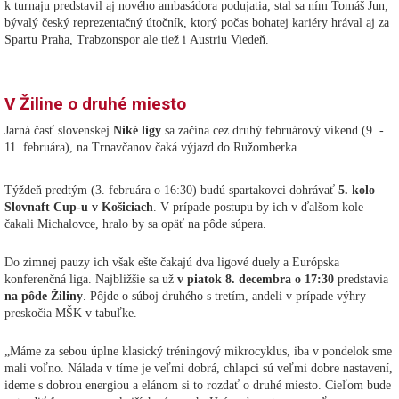
k turnaju predstavil aj nového ambasádora podujatia, stal sa ním Tomáš Jun,
bývalý český reprezentačný útočník, ktorý počas bohatej kariéry hrával aj za
Spartu Praha, Trabzonspor ale tiež i Austriu Viedeň.
V Žiline o druhé miesto
Jarná časť slovenskej
Niké ligy
sa začína cez druhý februárový víkend (9. -
11. februára), na Trnavčanov čaká výjazd do Ružomberka.
Týždeň predtým (3. februára o 16:30) budú spartakovci dohrávať
5. kolo
Slovnaft Cup-u v Košiciach
. V prípade postupu by ich v ďalšom kole
čakali Michalovce, hralo by sa opäť na pôde súpera.
Do zimnej pauzy ich však ešte čakajú dva ligové duely a Európska
konferenčná liga. Najbližšie sa už
v piatok 8. decembra o 17:30
predstavia
na pôde Žiliny
. Pôjde o súboj druhého s tretím, andeli v prípade výhry
preskočia MŠK v tabuľke.
„Máme za sebou úplne klasický tréningový mikrocyklus, iba v pondelok sme
mali voľno. Nálada v tíme je veľmi dobrá, chlapci sú veľmi dobre nastavení,
ideme s dobrou energiou a elánom si to rozdať o druhé miesto. Cieľom bude