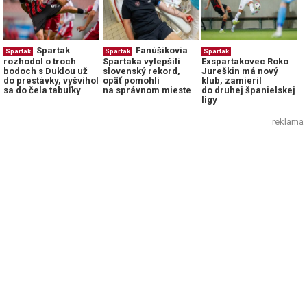
Spartak
Fanúšikovia
Spartak
Spartak
Spartak
rozhodol o troch
Spartaka vylepšili
Exspartakovec Roko
bodoch s Duklou už
slovenský rekord,
Jureškin má nový
do prestávky, vyšvihol
opäť pomohli
klub, zamieril
sa do čela tabuľky
na správnom mieste
do druhej španielskej
ligy
reklama