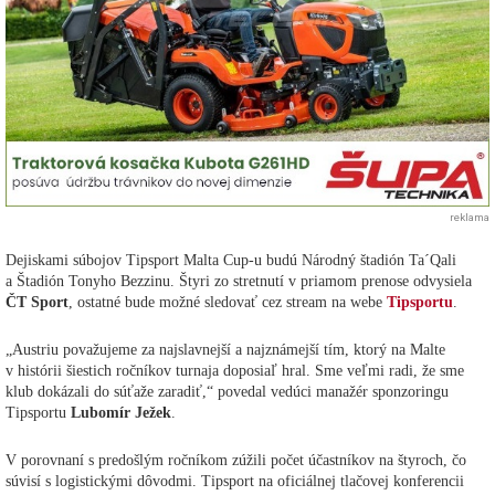
reklama
Dejiskami súbojov Tipsport Malta Cup-u budú Národný štadión Ta´Qali
a Štadión Tonyho Bezzinu. Štyri zo stretnutí v priamom prenose odvysiela
ČT Sport
, ostatné bude možné sledovať cez stream na webe
Tipsportu
.
„Austriu považujeme za najslavnejší a najznámejší tím, ktorý na Malte
v histórii šiestich ročníkov turnaja doposiaľ hral. Sme veľmi radi, že sme
klub dokázali do súťaže zaradiť,“ povedal vedúci manažér sponzoringu
Tipsportu
Lubomír Ježek
.
V porovnaní s predošlým ročníkom zúžili počet účastníkov na štyroch, čo
súvisí s logistickými dôvodmi. Tipsport na oficiálnej tlačovej konferencii