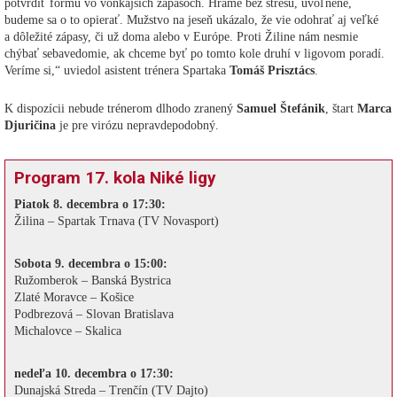
potvrdiť formu vo vonkajších zápasoch. Hráme bez stresu, uvoľnene,
budeme sa o to opierať. Mužstvo na jeseň ukázalo, že vie odohrať aj veľké
a dôležité zápasy, či už doma alebo v Európe. Proti Žiline nám nesmie
chýbať sebavedomie, ak chceme byť po tomto kole druhí v ligovom poradí.
Veríme si,“ uviedol asistent trénera Spartaka
Tomáš Prisztács
.
K dispozícii nebude trénerom dlhodo zranený
Samuel Štefánik
, štart
Marca
Djuričina
je pre virózu nepravdepodobný.
Program 17. kola Niké ligy
Piatok 8. decembra o 17:30:
Žilina – Spartak Trnava (TV Novasport)
Sobota 9. decembra o 15:00:
Ružomberok – Banská Bystrica
Zlaté Moravce – Košice
Podbrezová – Slovan Bratislava
Michalovce – Skalica
nedeľa 10. decembra o 17:30:
Dunajská Streda – Trenčín (TV Dajto)