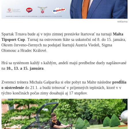
reklama
Spartak Trnava bude aj v tejto zimnej prestávke štartovať na turnaji
Malta
Tipsport Cup
. Turnaj na ostrovnom štáte sa uskutoční od 8. do 15. januára,
Okrem červeno-čiernych na podujatí štartujú Austria Viedeň, Sigma
Olomouc a Hradec Králové.
Hrá sa systémom každý s každým, andeli majú predbežne duely naplánované
na
10., 13. a 15. januára
.
Zverenci trénera Michala Gašparíka si ešte pobyt na Malte následne
predĺžia
o sústredenie
do 21.1. a budú trénovať v príjemných teplotách, ktoré v v
týchto končinách počas zimy dosahujú aj 17 stupňov.