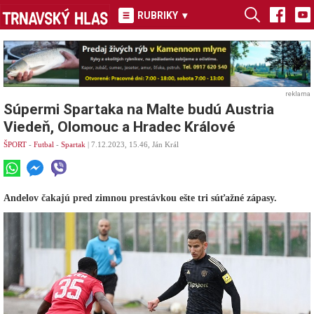
RUBRIKY
▾
reklama
Súpermi Spartaka na Malte budú Austria
Viedeň, Olomouc a Hradec Králové
ŠPORT
-
Futbal
-
Spartak
| 7.12.2023, 15.46, Ján Král
Andelov čakajú pred zimnou prestávkou ešte tri súťažné zápasy.