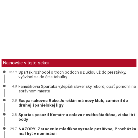
Najnovšie v tejto sekcii
Spartak rozhodol o troch bodoch s Duklou už do prestávky,
včera
vyšvihol sa do čela tabuľky
Fanúšikovia Spartaka vylepšili slovenský rekord, opäť pomohli na
4.8.
správnom mieste
Exspartakovec Roko Jureškin má nový klub, zamieril do
3.8.
druhej španielskej ligy
Spartak pokazil Komárnu oslavu nového štadióna, získal tri
2.8.
body
NÁZORY: Zaradenie mladíkov vyznelo pozitívne, Procházka
29.7.
mal byť v nominácii