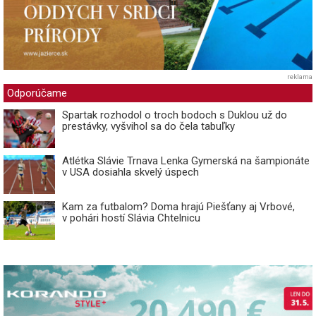
reklama
Odporúčame
Spartak rozhodol o troch bodoch s Duklou už do
prestávky, vyšvihol sa do čela tabuľky
Atlétka Slávie Trnava Lenka Gymerská na šampionáte
v USA dosiahla skvelý úspech
Kam za futbalom? Doma hrajú Piešťany aj Vrbové,
v pohári hostí Slávia Chtelnicu