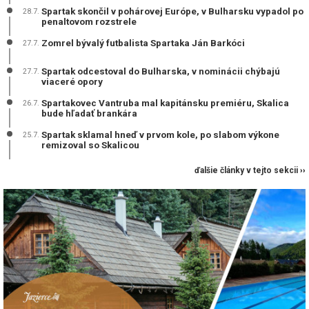
Spartak skončil v pohárovej Európe, v Bulharsku vypadol po
28.7.
penaltovom rozstrele
Zomrel bývalý futbalista Spartaka Ján Barkóci
27.7.
Spartak odcestoval do Bulharska, v nominácii chýbajú
27.7.
viaceré opory
Spartakovec Vantruba mal kapitánsku premiéru, Skalica
26.7.
bude hľadať brankára
Spartak sklamal hneď v prvom kole, po slabom výkone
25.7.
remizoval so Skalicou
ďalšie články v tejto sekcii ››