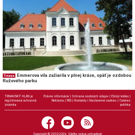
Emmerova vila zažiarila v plnej kráse, opäť je ozdobou
Trnava
Ružového parku
TRNAVSKÝ HLAS je
Právne informácie
|
Ochrana osobných údajov
|
Etický kódex
|
registrovaná ochranná
Reklama
|
RSS
|
Kontakty
|
Nastavenie cookies
|
Cookies
známka
politika
Copyright © 2010-2026. Všetky práva vyhradené