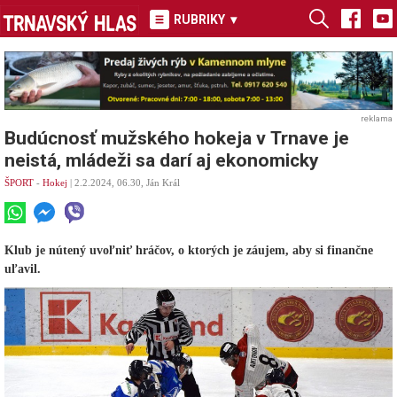
RUBRIKY
▾
reklama
Budúcnosť mužského hokeja v Trnave je
neistá, mládeži sa darí aj ekonomicky
ŠPORT
-
Hokej
| 2.2.2024, 06.30, Ján Král
Klub je nútený uvoľniť hráčov, o ktorých je záujem, aby si finančne
uľavil.