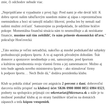
znie, či odchodov nebude viac.
„Nepripúšťame si vypadnutie z prvej ligy. Pred nami je ešte deväť kôl. K
dobru oproti našim tabuľkovým susedom máme aj zápas s reprezentačnou
osemnástkou a hoci sú tamojší mladíci šikovní, predsa len by nemali nad
našimi mužmi zvíťaziť. Samozrejme za predpokladu, že udržíme hráčov
pokope. Momentálna finančná situácia nám to neumožňuje a ak nezískame
financie,
musíme náš tím zoštíhliť, čo nám prinesie ekonomickú úľavu
,“
pokračuje Hosťovecká.
„Táto sezóna je veľmi netradičná, nakoľko aj mnohé podnikateľské subjekty
prehodnocujú podporu športu. A to aj napriek pôvodným dohodám. Štát
donorov a sponzorov neodmeňuje a oni, samozrejme, pred športom
a kultúrou uprednostnia svoju vlastnú firmu a jej zamestnancov. Možno aj
toto bude agenda nového ministerstva športu – ako stimulovať firmy
k podpore športu.... Nech Bože dá,“ dodáva prezidentka klubu.
Klub sa pokúša získať peniaze cez asignáciu
2 percent z daní
, dobrovoľní
darcovia môžu prispieť na
klubový účet SK06 0900 0000 0051 6984 0323
,
podnety na spoluprácu príjmajú cez
sekretariat@hktrnava.sk
a stále je tu
možnosť pomáhať klubu aj zo strany fanúšikov účasťou na domácich
zápasoch a teda
kúpou vstupeniek
.