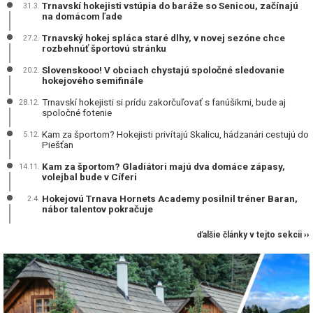
Trnavskí hokejisti vstúpia do baráže so Senicou, začínajú
31.3.
na domácom ľade
Trnavský hokej spláca staré dlhy, v novej sezóne chce
27.2.
rozbehnúť športovú stránku
Slovenskooo! V obciach chystajú spoločné sledovanie
20.2.
hokejového semifinále
Trnavskí hokejisti si prídu zakorčuľovať s fanúšikmi, bude aj
28.12.
spoločné fotenie
Kam za športom? Hokejisti privítajú Skalicu, hádzanári cestujú do
5.12.
Piešťan
Kam za športom? Gladiátori majú dva domáce zápasy,
14.11.
volejbal bude v Cíferi
Hokejovú Trnava Hornets Academy posilnil tréner Baran,
2.4.
nábor talentov pokračuje
ďalšie články v tejto sekcii ››