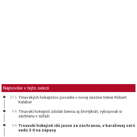
Najnovšie v tejto sekcii
Trnavských hokejistov povedie v novej sezóne tréner Róbert
27.5.
Kaláber
Trnavskí hokejisti zdolali Senicu aj štvrtýkrát, vybojovali si
9.4.
záchranu v súťaži
Trnavskí hokejisti idú jasne za záchranou, v barážovej sérii
9.4.
vedú 3:0 na zápasy