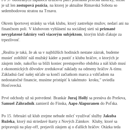
je už len
zostupová pozícia
, na ktorej je aktuálne Rimavská Sobota so
sedembodovou stratou na Trnavu.
Okrem športovej stránky sa však klubu, ktorý zastrešuje mužov, nedarí ani na
finančnom poli. V klubovom vyhlásení na sociálnej sieti sú
priznané
nevyplatené faktúry voči viacerým subjektom
, ktorým klub ďakuje za
trpezlivosť.
„Realita je taká, že ak sa v najbližších hodinách nestane zázrak, budeme
musieť zoštíhliť náš mužský káder a pustiť z klubu hráčov, o ktorých je
záujem inde, nakoľko sa blíži koniec prestupového obdobia a náš klub musí
z ekonomických dôvodov zredukovať náklady na odmeny hráčov A-tímu.
Základná časť našej súťaže sa končí začiatkom marca a vzhľadom na
nedostatočné financie, musíme pristúpiť k takémuto kroku,“ uviedla
Hosťovecká.
Prvé odchody už sú potvrdené. Brankár
Juraj Hollý
sa presúva do Prešova,
Samuel Záhradník
zamieril do Fínska,
Aapo Alapuranen
do Poľska.
Po 15. februári už klub zrejme nebude môcť využívať služby
Jakuba
Ružeka
, ktorý má striedavé štarty z Nových Zámkov. Kluby, ktoré sa
pripravujú na play-off, prejavili záujem aj o ďalších hráčov. Otázka teda