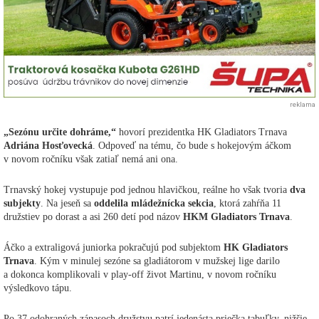
reklama
„Sezónu určite dohráme,“
hovorí prezidentka HK Gladiators Trnava
Adriána Hosťovecká
. Odpoveď na tému, čo bude s hokejovým áčkom
v novom ročníku však zatiaľ nemá ani ona.
Trnavský hokej vystupuje pod jednou hlavičkou, reálne ho však tvoria
dva
subjekty
. Na jeseň sa
oddelila mládežnícka sekcia
, ktorá zahŕňa 11
družstiev po dorast a asi 260 detí pod názov
HKM Gladiators Trnava
.
Áčko a extraligová juniorka pokračujú pod subjektom
HK Gladiators
Trnava
. Kým v minulej sezóne sa gladiátorom v mužskej lige darilo
a dokonca komplikovali v play-off život Martinu, v novom ročníku
výsledkovo tápu.
Po 37 odohraných zápasoch družstvu patrí jedenásta priečka tabuľky, nižšie