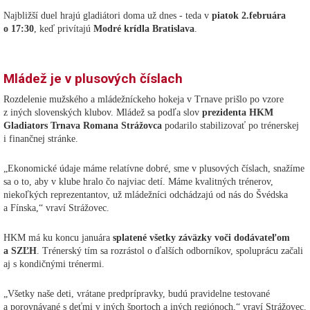
Najbližší duel hrajú gladiátori doma už dnes - teda v
piatok 2.februára
o 17:30
, keď privítajú
Modré krídla Bratislava
.
Mládež je v plusových číslach
Rozdelenie mužského a mládežníckeho hokeja v Trnave prišlo po vzore
z iných slovenských klubov. Mládež sa podľa slov
prezidenta HKM
Gladiators Trnava Romana Strážovca
podarilo stabilizovať po trénerskej
i finančnej stránke.
„Ekonomické údaje máme relatívne dobré, sme v plusových číslach, snažíme
sa o to, aby v klube hralo čo najviac detí. Máme kvalitných trénerov,
niekoľkých reprezentantov, už mládežníci odchádzajú od nás do Švédska
a Fínska,“ vraví Strážovec.
HKM má ku koncu januára
splatené všetky záväzky voči dodávateľom
a SZĽH
. Trénerský tím sa rozrástol o ďalších odborníkov, spoluprácu začali
aj s kondičnými trénermi.
„Všetky naše deti, vrátane predprípravky, budú pravidelne testované
a porovnávané s deťmi v iných športoch a iných regiónoch,“ vraví Strážovec.