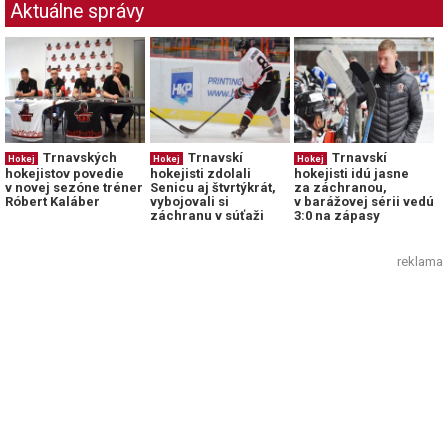
Aktuálne správy
Trnavských
Trnavskí
Trnavskí
Hokej
Hokej
Hokej
hokejistov povedie
hokejisti zdolali
hokejisti idú jasne
v novej sezóne tréner
Senicu aj štvrtýkrát,
za záchranou,
Róbert Kaláber
vybojovali si
v barážovej sérii vedú
záchranu v súťaži
3:0 na zápasy
reklama