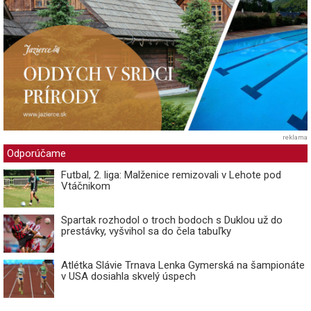
reklama
Odporúčame
Futbal, 2. liga: Malženice remizovali v Lehote pod
Vtáčnikom
Spartak rozhodol o troch bodoch s Duklou už do
prestávky, vyšvihol sa do čela tabuľky
Atlétka Slávie Trnava Lenka Gymerská na šampionáte
v USA dosiahla skvelý úspech