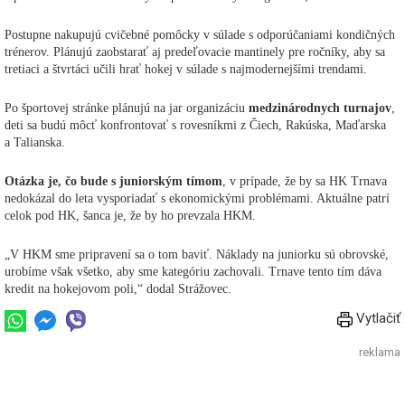
Postupne nakupujú cvičebné pomôcky v súlade s odporúčaniami kondičných
trénerov. Plánujú zaobstarať aj predeľovacie mantinely pre ročníky, aby sa
tretiaci a štvrtáci učili hrať hokej v súlade s najmodernejšími trendami.
Po športovej stránke plánujú na jar organizáciu
medzinárodnych turnajov
,
deti sa budú môcť konfrontovať s rovesníkmi z Čiech, Rakúska, Maďarska
a Talianska.
Otázka je, čo bude s juniorským tímom
, v prípade, že by sa HK Trnava
nedokázal do leta vysporiadať s ekonomickými problémami. Aktuálne patrí
celok pod HK, šanca je, že by ho prevzala HKM.
„V HKM sme pripravení sa o tom baviť. Náklady na juniorku sú obrovské,
urobíme však všetko, aby sme kategóriu zachovali. Trnave tento tím dáva
kredit na hokejovom poli,“ dodal Strážovec.
Vytlačiť
reklama