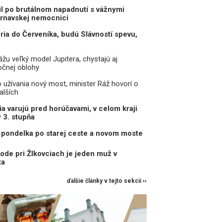
il po brutálnom napadnutí s vážnymi
trnavskej nemocnici
eria do Červeníka, budú Slávností spevu,
žu veľký model Jupitera, chystajú aj
očnej oblohy
o užívania nový most, minister Ráž hovorí o
alších
a varujú pred horúčavami, v celom kraji
y 3. stupňa
pondelka po starej ceste a novom moste
ode pri Žlkovciach je jeden muž v
ta
ďalšie články v tejto sekcii ››