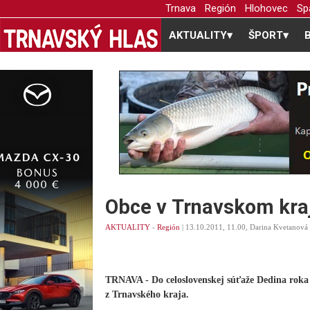
Trnava
Región
Hlohovec
Sp
AKTUALITY
▾
ŠPORT
▾
Obce v Trnavskom kraj
AKTUALITY
-
Región
| 13.10.2011, 11.00, Darina Kvetanová
TRNAVA - Do celoslovenskej súťaže Dedina roka 2
z Trnavského kraja.