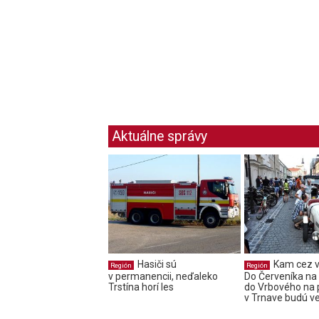
Aktuálne správy
Hasiči sú
Kam cez v
Región
Región
v permanencii, neďaleko
Do Červeníka na f
Trstína horí les
do Vrbového na 
v Trnave budú v