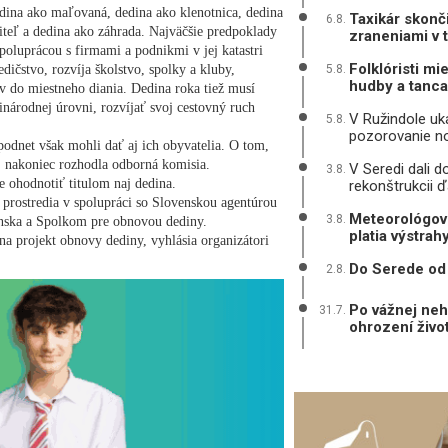
edina ako maľovaná, dedina ako klenotnica, dedina
Taxikár skonč
6.8.
titeľ a dedina ako záhrada. Najväčšie predpoklady
zraneniami v 
poluprácou s firmami a podnikmi v jej katastri
Folklóristi mi
dičstvo, rozvíja školstvo, spolky a kluby,
5.8.
hudby a tanca
ov do miestneho diania. Dedina roka tiež musí
inárodnej úrovni, rozvíjať svoj cestovný ruch
V Ružindole uká
5.8.
pozorovanie n
podnet však mohli dať aj ich obyvatelia. O tom,
i, nakoniec rozhodla odborná komisia.
V Seredi dali d
3.8.
 ohodnotiť titulom naj dedina.
rekonštrukcii ď
o prostredia v spolupráci so Slovenskou agentúrou
Meteorológovi
3.8.
enska a Spolkom pre obnovou dediny.
platia výstrah
na projekt obnovy dediny, vyhlásia organizátori
Do Serede od 
2.8.
Po vážnej neh
31.7.
ohrození živo