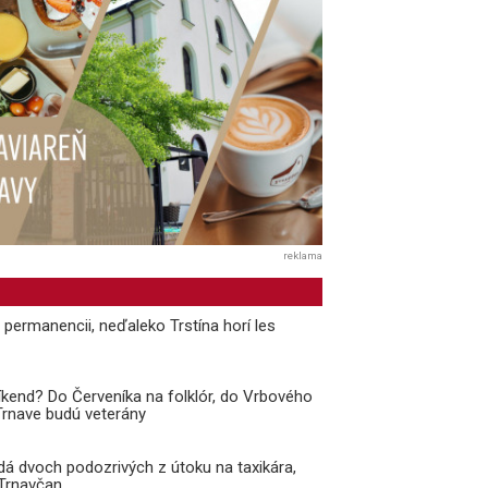
reklama
v permanencii, neďaleko Trstína horí les
kend? Do Červeníka na folklór, do Vrbového
 Trnave budú veterány
adá dvoch podozrivých z útoku na taxikára,
 Trnavčan