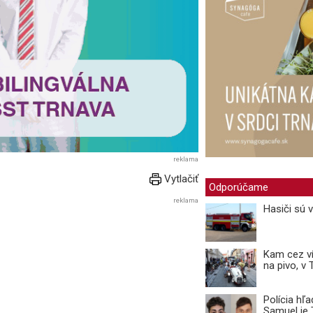
reklama
Vytlačiť
Odporúčame
reklama
Hasiči sú 
Kam cez ví
na pivo, v
Polícia hľ
Samuel je