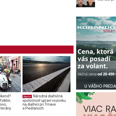
íkend?
Národná diaľničná
Región
olklór,
spoločnosť upraví vozovku
pivo,
na diaľnici pri Trnave
eterány
a Piešťanoch