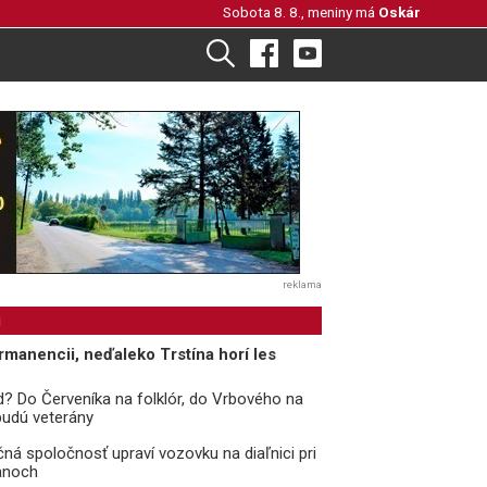
Sobota 8. 8., meniny má
Oskár
reklama
i
rmanencii, neďaleko Trstína horí les
? Do Červeníka na folklór, do Vrbového na
 budú veterány
čná spoločnosť upraví vozovku na diaľnici pri
anoch