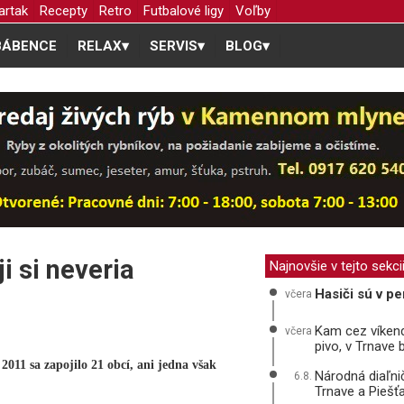
artak
Recepty
Retro
Futbalové ligy
Voľby
BÁBENCE
RELAX
▾
SERVIS
▾
BLOG
▾
i si neveria
Najnovšie v tejto sekci
Hasiči sú v pe
včera
Kam cez víkend
včera
pivo, v Trnave
011 sa zapojilo 21 obcí, ani jedna však
Národná diaľni
6.8.
Trnave a Piešť