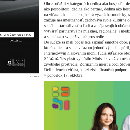
Obce súťažili v kategóriách dedina ako hospodár, d
ako pospolitosť, dedina ako partner, dedina ako hos
na víťaza tak mala obec, ktorá vyzerá harmonicky, s
znižuje nezamestnanosť, zachováva svoje kultúrne de
sociálnu starostlivosť o ľudí a zapája svojich občan
vytvárať partnerstvá na miestnej, regionálnej i medz
a starať sa o svoje životné prostredie.
Do súťaže sa mali počas leta zapájať samotné obce, 
ktorá z nich sa stane víťazom jednotlivých kategóri
Internetovým hlasovaním mohli ľudia súťažiace obce
Súťaž už šiestykrát vyhlásilo Ministerstvo životnéh
životného prostredia, Združením miest a obcí Slov
Definitívneho víťaza, ktorý získa finančnú podporu 
v pondelok 17. októbra.
reklama