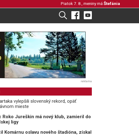
Piatok 7. 8., meniny má
Štefánia
reklama
i
rtaka vylepšili slovenský rekord, opäť
rávnom mieste
 Roko Jureškin má nový klub, zamieril do
skej ligy
il Komárnu oslavu nového štadióna, získal