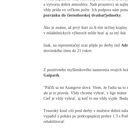
a vytvoria dobrú atmosféru. Naši priaznivci sú najl
vždy prídu vo veľkom počte. Ich podpora nám pomá
pozvánku do čiernohorskej dvadsaťjednotky
.
Ako je známe, až prvý štart za A-tím určitej krajiny
v mládežníckych výberoch môže hrať aj za iný štát.
Inak, na reprezentačný zraz pôjde po derby tiež
Adr
slovinského tímu do 21 rokov.
Z pozitívneho myšlienkového nastavenia svojich hr
Gašparík
.
"Páčili sa mi Azangove slová. Viem, že ľudia na to
ale je to pravda. Vždy chceme vyhrať, v lige máme
Cieľ je vždy vyhrať, aj keď to nie vždy vyjde. Boda
Trnavský kouč cíti pred derby v mužstve dobrú nála
vypadol z pohára po prekvapujúcej prehre 1:3 s Podb
rehabilitovať.