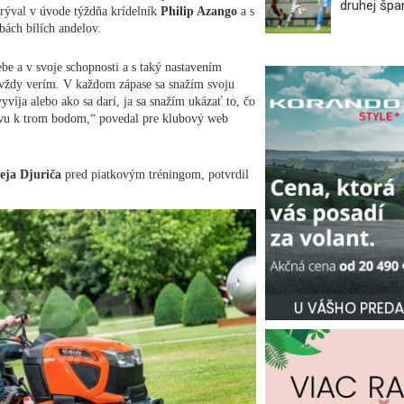
druhej špan
ýval v úvode týždňa krídelník
Philip Azango
a s
bách bílích andelov.
ebe a v svoje schopnosti a s taký nastavením
i vždy verím. V každom zápase sa snažím svoju
víja alebo ako sa darí, ja sa snažím ukázať to, čo
tvu k trom bodom,“ povedal pre klubový web
eja Djuriča
pred piatkovým tréningom, potvrdil