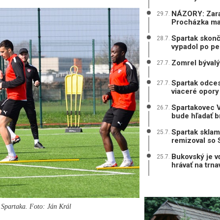
NÁZORY: Zarad
29.7.
Procházka mal
Spartak skonč
28.7.
vypadol po pe
Zomrel bývalý
27.7.
Spartak odces
27.7.
viaceré opory
Spartakovec V
26.7.
bude hľadať b
Spartak sklam
25.7.
remizoval so 
Bukovský je v
25.7.
hrávať na trn
 Spartaka. Foto: Ján Král