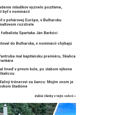
enie mladíkov vyznelo pozitívne,
 byť v nominácii
il v pohárovej Európe, v Bulharsku
naltovom rozstrele
 futbalista Spartaka Ján Barkóci
toval do Bulharska, v nominácii chýbajú
antruba mal kapitánsku premiéru, Skalica
rankára
al hneď v prvom kole, po slabom výkone
Skalicou
ďačný trénerovi za šancu: Mojím snom je
avskom štadióne
ďalšie články v tejto sekcii ››