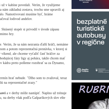
i už v kabíne povedali. Verím, že využijeme
sa nám základná zostava, trochu sme upravili aj
valo. Namotivovaní musíme byť, hráme
ačoval lodivod andelov.
. Skúsený stopér si privodil v úvode zápasu
e mimo hry.
e. Verím, že sa nám nezrania ďalší hráči, nemáme
nom a potom reprezentačná prestávka, v ktorej si
 víkend, ale chceme vyťažiť časť hráčov za
hodujúcej fázy ligy aj pohára, takže chcem mať
ov kádra preto pošleme rozohrať sa za Dynamo,
ermín hrať nebude. "Dlho som to zvažoval, teraz
dú na reprezentačné zrazy."
ekovi
a v derby môže nastúpiť. Naplno už trénuje
gu, na derby však podľa Gašparíkových slov ešte