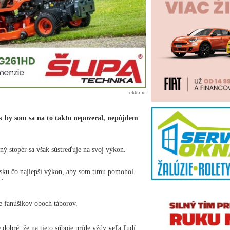
reklama
 by som sa na to takto nepozeral, nepôjdem
ý stopér sa však sústreďuje na svoj výkon.
isku čo najlepší výkon, aby som tímu pomohol
."
re fanúšikov oboch táborov.
 dobré, že na tieto súboje príde vždy veľa ľudí