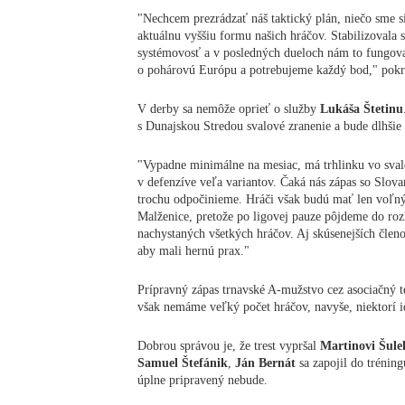
"Nechcem prezrádzať náš taktický plán, niečo sme s
aktuálnu vyššiu formu našich hráčov. Stabilizovala 
systémovosť a v posledných dueloch nám to fungo
o pohárovú Európu a potrebujeme každý bod," pokr
V derby sa nemôže oprieť o služby
Lukáša Štetinu
s Dunajskou Stredou svalové zranenie a bude dlhši
"Vypadne minimálne na mesiac, má trhlinku vo sval
v defenzíve veľa variantov. Čaká nás zápas so Slova
trochu odpočinieme. Hráči však budú mať len voľný
Malženice, pretože po ligovej pauze pôjdeme do roz
nachystaných všetkých hráčov. Aj skúsenejších člen
aby mali hernú prax."
Prípravný zápas trnavské A-mužstvo cez asociačný t
však nemáme veľký počet hráčov, navyše, niektorí i
Dobrou správou je, že trest vypršal
Martinovi Šul
Samuel Štefánik
,
Ján Bernát
sa zapojil do trénin
úplne pripravený nebude.