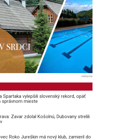
reklama
a Spartaka vylepšili slovenský rekord, opäť
a správnom mieste
prava: Zavar zdolal Košolnú, Dubovany strelili
v
vec Roko Jureškin má nový klub, zamieril do