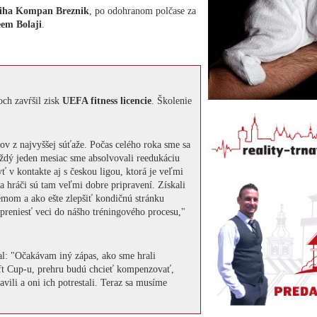
iha Kompan Breznik
, po odohranom polčase za
em Bolaji
.
och zavŕšil zisk
UEFA fitness licencie
. Školenie
ov z najvyššej súťaže. Počas celého roka sme sa
Každý jeden mesiac sme absolvovali reedukáciu
ť v kontakte aj s českou ligou, ktorá je veľmi
 hráči sú tam veľmi dobre pripravení. Získali
mom a ako ešte zlepšiť kondičnú stránku
reniesť veci do nášho tréningového procesu,"
al: "Očakávam iný zápas, ako sme hrali
ft Cup-u, prehru budú chcieť kompenzovať,
vili a oni ich potrestali. Teraz sa musíme