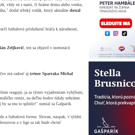
epší, vždy sú s nami, či hráme doma alebo vonku,
ha," dodal srbský rodák, ktorý aktuálne
dostal
 určí futbalovú príslušnosť hráča k národnosti,
ián Zeljkovič
, ten sa objavil v nominácii
áčov má radosť aj
tréner Spartaka Michal
 rôzne reagujú, ja sa týmto vyjadreniam vyhýbam,
 máličko remíz, na deľbu bodov nikdy nehráme.
j by sa mu to splnilo!" usmial sa Gašparík.
du a futbalovú formu. Slovan, naopak, v týždni
rezovou a v lige sa tak bude chcieť