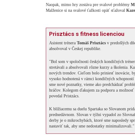
Naopak, mimo hry zostáva pre svalové problémy
M
Malženice si na svalové ťažkosti opäť sťažoval
Kaze
Prisztács s fitness licenciou
Asistent trénera
Tomáš Prisztács
v predošlých dň
absolvoval v Českej republike.
"Bol som v spoločnosti českých kondičných tréner
stretávali a absolvovali rôzne kurzy a školenia. 
nových trendov. Cieľom bolo priniesť inovácie, by
vysoko hodnotená v rámci kondičných schopností a
sme nové poznatky, vieme ako predchádzať problé
hráčov. Kolegom ďakujem za podporu a možnosť p
povedal Pristzács.
K blížiacemu sa duelu Spartaka so Slovanom prid
prednedávnom. Slovan v týžni vypadol zo Slovna
derby je o mikrochybách, ktoré sme naposledy spra
nastaviť tak, aby sme nedostatky minimalizovali."