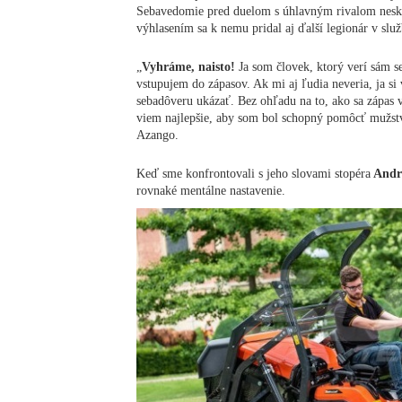
Sebavedomie pred duelom s úhlavným rivalom neskr
výhlasením sa k nemu pridal aj ďalší legionár v služ
„
Vyhráme, naisto!
Ja som človek, ktorý verí sám s
vstupujem do zápasov. Ak mi aj ľudia neveria, ja s
sebadôveru ukázať. Bez ohľadu na to, ako sa zápas vy
viem najlepšie, aby som bol schopný pomôcť mužs
Azango.
Keď sme konfrontovali s jeho slovami stopéra
Andr
rovnaké mentálne nastavenie.