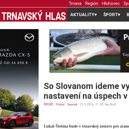
Trnava
Región
Hlohovec
Sp
AKTUALITY
▾
ŠPORT
▾
So Slovanom ideme vy
nastavení na úspech v
ŠPORT
-
Futbal
-
Spartak
| 15.3.2024, 17.30, Ján Král
Lukáš Štetina bude v trnavskej zostave pre zra