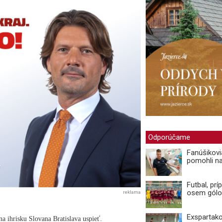
Odporúčame
Fanúšikovi
pomohli n
Futbal, prí
osem gólo
reklama
Exspartako
a ihrisku Slovana Bratislava uspieť.