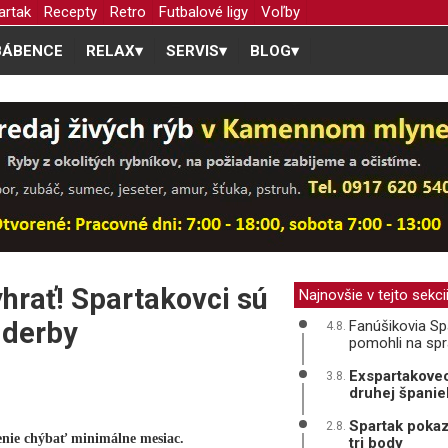
artak
Recepty
Retro
Futbalové ligy
Voľby
BÁBENCE
RELAX
▾
SERVIS
▾
BLOG
▾
hrať! Spartakovci sú
Najnovšie v tejto sekci
 derby
Fanúšikovia Spa
4.8.
pomohli na sp
Exspartakovec
3.8.
druhej španiel
Spartak pokaz
2.8.
nenie chýbať minimálne mesiac.
tri body