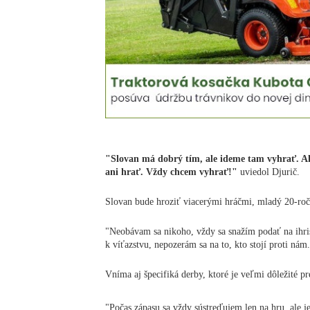
"Slovan má dobrý tím, ale ideme tam vyhrať. Ak
ani hrať. Vždy chcem vyhrať!"
uviedol Djurič.
Slovan bude hroziť viacerými hráčmi, mladý 20-ročn
"Neobávam sa nikoho, vždy sa snažím podať na ihr
k víťazstvu, nepozerám sa na to, kto stojí proti nám
Vníma aj špecifiká derby, ktoré je veľmi dôležité p
"Počas zápasu sa vždy sústreďujem len na hru, ale je