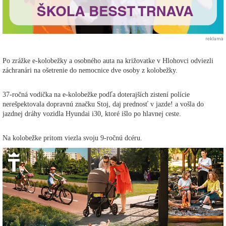
reklama
Po zrážke e-kolobežky a osobného auta na križovatke v Hlohovci odviezli
záchranári na ošetrenie do nemocnice dve osoby z kolobežky.
37-ročná vodička na e-kolobežke podľa doterajších zistení polície
nerešpektovala dopravnú značku Stoj, daj prednosť v jazde! a vošla do
jazdnej dráhy vozidla Hyundai i30, ktoré išlo po hlavnej ceste.
Na kolobežke pritom viezla svoju 9-ročnú dcéru.