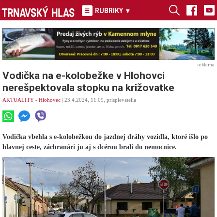
RUBRIKY
▾
reklama
Vodička na e-kolobežke v Hlohovci
nerešpektovala stopku na križovatke
AKTUALITY
-
Hlohovec
| 23.4.2024, 11.09, prispievatelia
Vodička vbehla s e-kolobežkou do jazdnej dráhy vozidla, ktoré išlo po
hlavnej ceste, záchranári ju aj s dcérou brali do nemocnice.