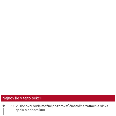
Najnovšie v tejto sekcii
V Hlohovci bude možné pozorovať čiastočné zatmenie Slnka
7.8.
spolu s odborníkmi