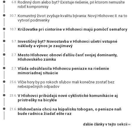
Rodinný dom alebo byt? Existuje riešenie, pri ktorom nemusíte
6.8.
robiť kompromisy
Komunitný život zvyšuje kvalitu bývania: Nový Hlohovec II. na to
30.7.
vytvorí podmienky
Križovatke pri cintoríne v Hlohovci majú pomôcť semafory
10.7.
Investičný byt? Novostavba v Hlohovci ušetrí vstupné
5.7.
náklady a výnos je zaujímavý
Mesto Hlohovec obnoví ďalšiu časť svojej dominanty,
2.7.
Hlohovského zámku
Vláda odsúhlasila Hlohovcu peniaze na riešenie
2.7.
mimoriadnej situácie
Vlčie hory by po rokoch sľubov mali konečne zostať bez
25.6.
nebezpečných odpadov
V Hlohovci pribúdajú nové cyklistické komunikácie aj
23.6.
prístrešky na bicykle
Hlohovčania chcú na kúpalisku tobogan, o peniaze naň
21.6.
bude radnica žiadať ešte raz
ďalšie články v tejto sekcii ››