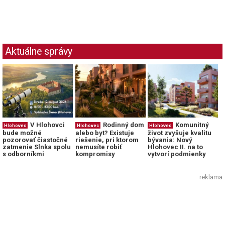
Aktuálne správy
V Hlohovci
Rodinný dom
Komunitný
Hlohovec
Hlohovec
Hlohovec
bude možné
alebo byt? Existuje
život zvyšuje kvalitu
pozorovať čiastočné
riešenie, pri ktorom
bývania: Nový
zatmenie Slnka spolu
nemusíte robiť
Hlohovec II. na to
s odborníkmi
kompromisy
vytvorí podmienky
reklama