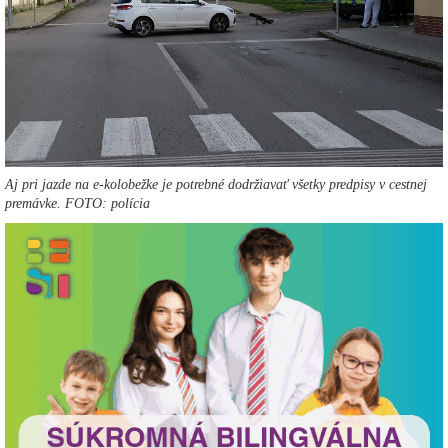
Aj pri jazde na e-kolobežke je potrebné dodržiavať všetky predpisy v cestnej
premávke. FOTO: polícia