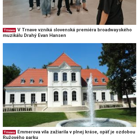
V Trnave vzniká slovenská premiéra broadwayského
Trnava
muzikálu Drahý Evan Hansen
Emmerova vila zažiarila v plnej kráse, opäť je ozdobou
Trnava
Ružového parku