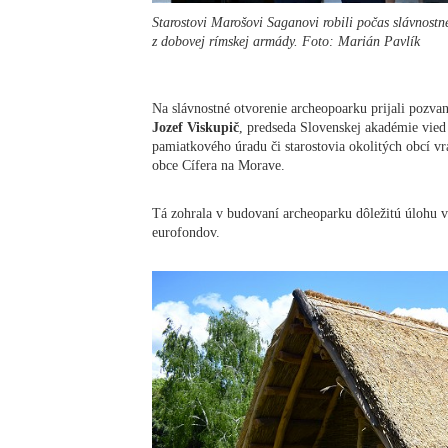
Starostovi Marošovi Saganovi robili počas slávnostn
z dobovej rímskej armády. Foto: Marián Pavlík
Na slávnostné otvorenie archeopoarku prijali pozva
Jozef Viskupič
, predseda Slovenskej akadémie vie
pamiatkového úradu či starostovia okolitých obcí v
obce Cífera na Morave.
Tá zohrala v budovaní archeoparku dôležitú úlohu v
eurofondov.