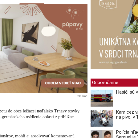
Odporúčame
Hasiči sú 
reklama
obotu do obce ležiacej neďaleko Trnavy stovky
Kam cez ví
na pivo, v
-germánskeho osídlenia oblasti z približne
Polícia hľ
gionárov, mohli aj absolvovať komentovanú
Samuel je