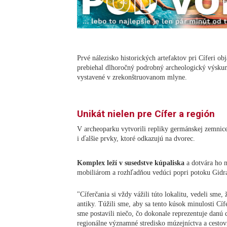
Prvé nálezisko historických artefaktov pri Cíferi ob
prebiehal dlhoročný podrobný archeologický výsku
vystavené v zrekonštruovanom mlyne.
Unikát nielen pre Cífer a región
V archeoparku vytvorili repliky germánskej zemnic
i ďalšie prvky, ktoré odkazujú na dvorec.
Komplex leží v susedstve kúpaliska
a dotvára ho 
mobiliárom a rozhľadňou vedúci popri potoku Gidr
"Cíferčania si vždy vážili túto lokalitu, vedeli sme,
antiky. Túžili sme, aby sa tento kúsok minulosti Cí
sme postavili niečo, čo dokonale reprezentuje danú d
regionálne významné stredisko múzejníctva a cesto