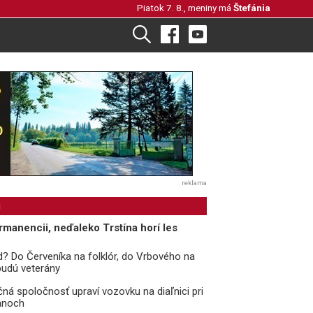
Piatok 7. 8., meniny má
Štefánia
reklama
i
rmanencii, neďaleko Trstína horí les
? Do Červeníka na folklór, do Vrbového na
 budú veterány
čná spoločnosť upraví vozovku na diaľnici pri
anoch