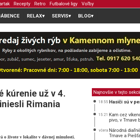
artak
Recepty
Retro
Futbalové ligy
Voľby
BÁBENCE
RELAX
▾
SERVIS
▾
BLOG
▾
é kúrenie už v 4.
Najnovšie v tejto sekci
iniesli Rimania
Hasiči sú v pe
18:55
Kam cez víkend
15:21
pivo, v Trnave
Národná diaľni
včera
Trnave a Piešť
o živote v lokalite v dávnej minulosti.