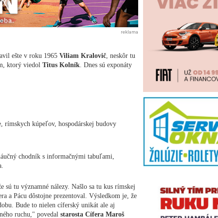
reklama
javil ešte v roku 1965
Viliam Kralovič
, neskôr tu
m, ktorý viedol
Titus Kolník
. Dnes sú exponáty
e, rímskych kúpeľov, hospodárskej budovy
náučný chodník s informačnými tabuľami,
a.
 že sú tu významné nálezy. Našlo sa tu kus rímskej
fera a Pácu dôstojne prezentoval. Výsledkom je, že
obu. Bude to nielen cíferský unikát ale aj
vného ruchu," povedal
starosta Cífera Maroš