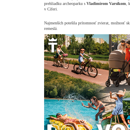
prehliadku archeoparku s
Vladimírom Varsíkom
, 
v Cíferi.
Najmenších potešila prítomnosť zvierat, možnosť skú
remeslá.