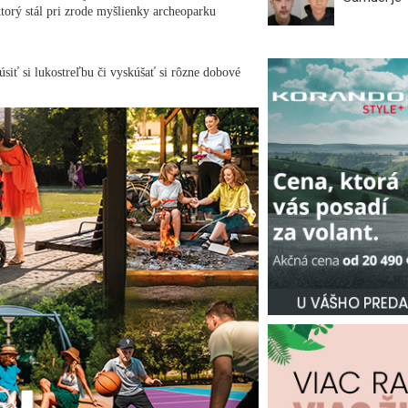
ktorý stál pri zrode myšlienky archeoparku
siť si lukostreľbu či vyskúšať si rôzne dobové