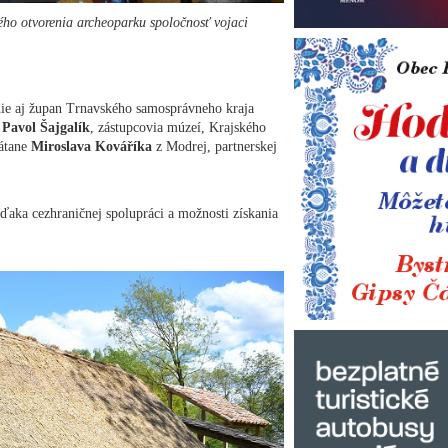
ého otvorenia archeoparku spoločnosť vojaci
nie aj župan Trnavského samosprávneho kraja
d
Pavol Šajgalík
, zástupcovia múzeí, Krajského
rátane
Miroslava Kováříka
z Modrej, partnerskej
ďaka cezhraničnej spolupráci a možnosti získania