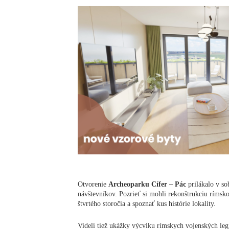
Otvorenie
Archeoparku Cífer – Pác
prilákalo v s
návštevníkov. Pozrieť si mohli rekonštrukciu rímsko
štvrtého storočia a spoznať kus histórie lokality.
Videli tiež ukážky výcviku rímskych vojenských le