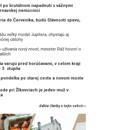
il po brutálnom napadnutí s vážnymi
trnavskej nemocnici
eria do Červeníka, budú Slávností spevu,
žu veľký model Jupitera, chystajú aj
očnej oblohy
o užívania nový most, minister Ráž hovorí o
alších
a varujú pred horúčavami, v celom kraji
y 3. stupňa
pondelka po starej ceste a novom moste
ode pri Žlkovciach je jeden muž v
ta
ďalšie články v tejto sekcii ››