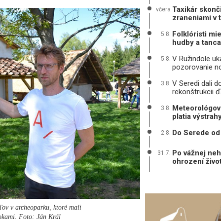
Taxikár skonč
včera
zraneniami v 
Folklóristi mi
5.8.
hudby a tanca
V Ružindole uká
5.8.
pozorovanie n
V Seredi dali d
3.8.
rekonštrukcii ď
Meteorológovi
3.8.
platia výstrah
Do Serede od 
2.8.
Po vážnej neh
31.7.
ohrození živo
ľov v archeoparku, ktoré mali
okami. Foto: Ján Král