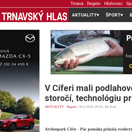
Trnava
Región
Hlohovec
Sp
AKTUALITY
▾
ŠPORT
▾
V Cíferi mali podlahov
storočí, technológiu pr
AKTUALITY
-
Región
| 30.4.2024, 09.01, Ján Král
Archeopark Cífer - Pác pomáha prináša svedectvá 