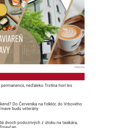
reklama
v permanencii, neďaleko Trstína horí les
kend? Do Červeníka na folklór, do Vrbového
 Trnave budú veterány
adá dvoch podozrivých z útoku na taxikára,
 Trnavčan