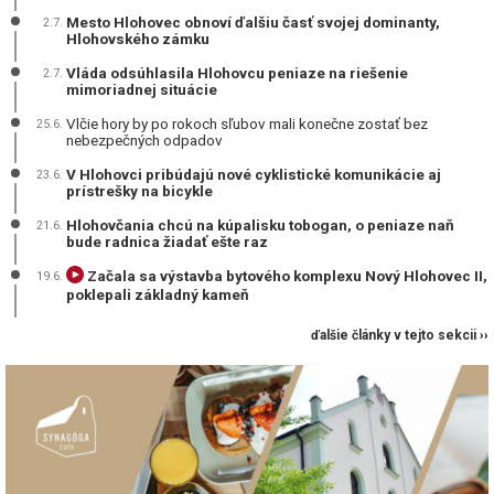
Mesto Hlohovec obnoví ďalšiu časť svojej dominanty,
2.7.
Hlohovského zámku
Vláda odsúhlasila Hlohovcu peniaze na riešenie
2.7.
mimoriadnej situácie
Vlčie hory by po rokoch sľubov mali konečne zostať bez
25.6.
nebezpečných odpadov
V Hlohovci pribúdajú nové cyklistické komunikácie aj
23.6.
prístrešky na bicykle
Hlohovčania chcú na kúpalisku tobogan, o peniaze naň
21.6.
bude radnica žiadať ešte raz
Začala sa výstavba bytového komplexu Nový Hlohovec II,
19.6.
poklepali základný kameň
ďalšie články v tejto sekcii ››