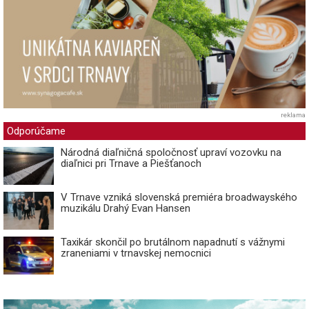
reklama
Odporúčame
Národná diaľničná spoločnosť upraví vozovku na
diaľnici pri Trnave a Piešťanoch
V Trnave vzniká slovenská premiéra broadwayského
muzikálu Drahý Evan Hansen
Taxikár skončil po brutálnom napadnutí s vážnymi
zraneniami v trnavskej nemocnici