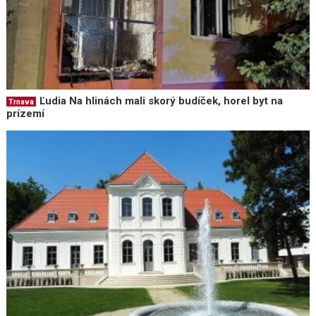
Ľudia Na hlinách mali skorý budíček, horel byt na
Trnava
prízemí