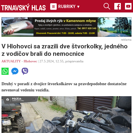
RUBRIKY
▾
reklama
V Hlohovci sa zrazili dve štvorkolky, jedného
z vodičov brali do nemocnice
AKTUALITY
-
Hlohovec
| 27.5.2024, 12.55, prispievatelia
Druhý v poradí z dvojice štvorkolkárov sa pravdepodobne dostatočne
nevenoval vedeniu vozidla.