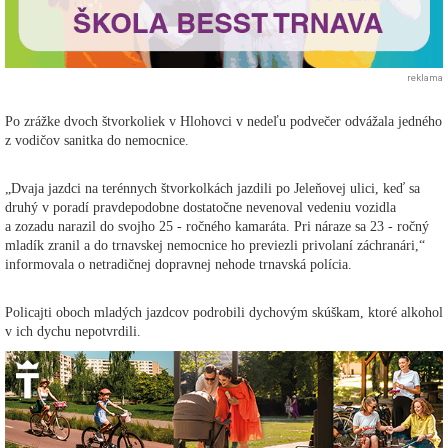
reklama
Po zrážke dvoch štvorkoliek v Hlohovci v nedeľu podvečer odvážala jedného
z vodičov sanitka do nemocnice.
„Dvaja jazdci na terénnych štvorkolkách jazdili po Jeleňovej ulici, keď sa
druhý v poradí pravdepodobne dostatočne nevenoval vedeniu vozidla
a zozadu narazil do svojho 25 - ročného kamaráta. Pri náraze sa 23 - ročný
mladík zranil a do trnavskej nemocnice ho previezli privolaní záchranári,“
informovala o netradičnej dopravnej nehode trnavská polícia.
Policajti oboch mladých jazdcov podrobili dychovým skúškam, ktoré alkohol
v ich dychu nepotvrdili.