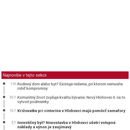
Najnovšie v tejto sekcii
Rodinný dom alebo byt? Existuje riešenie, pri ktorom nemusíte
7:01
robiť kompromisy
Komunitný život zvyšuje kvalitu bývania: Nový Hlohovec II. na to
30.7.
vytvorí podmienky
Križovatke pri cintoríne v Hlohovci majú pomôcť semafory
10.7.
Investičný byt? Novostavba v Hlohovci ušetrí vstupné
5.7.
náklady a výnos je zaujímavý