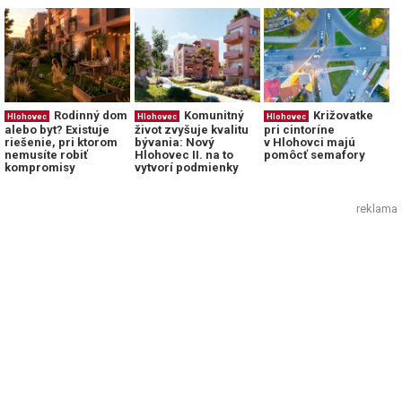
Rodinný dom
Komunitný
Križovatke
Hlohovec
Hlohovec
Hlohovec
alebo byt? Existuje
život zvyšuje kvalitu
pri cintoríne
riešenie, pri ktorom
bývania: Nový
v Hlohovci majú
nemusíte robiť
Hlohovec II. na to
pomôcť semafory
kompromisy
vytvorí podmienky
reklama